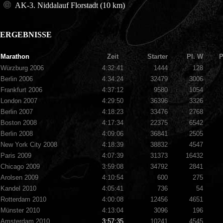
AK-3. Niddalauf Florstadt (10 km)
ERGEBNISSE
Marathon
Zeit
Starter
Pl. W
P
Würzburg 2006
4:32:41
1444
128
Berlin 2006
4:34:24
32479
3006
Frankfurt 2006
4:37:12
9580
1054
London 2007
4:29:50
36396
3326
Berlin 2007
4:18:23
33476
2768
Boston 2008
4:17:34
22375
6542
Berlin 2008
4:09:06
36841
2505
New York City 2008
4:18:39
38832
4547
Paris 2009
4:07:39
31373
16432
Chicago 2009
3:59:08
34792
2841
Arolsen 2009
4:10:54
600
275
Kandel 2010
4:05:41
736
54
Rotterdam 2010
4:00:08
12456
4651
Münster 2010
4:13:04
3096
196
Amsterdam 2010
3:57:35
10241
4545