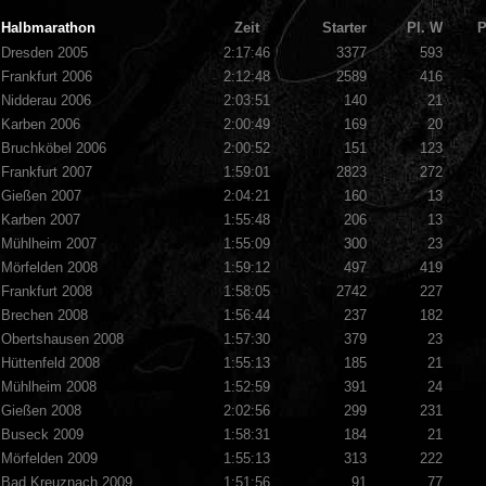
Halbmarathon
Zeit
Starter
Pl. W
P
Dresden 2005
2:17:46
3377
593
Frankfurt 2006
2:12:48
2589
416
Nidderau 2006
2:03:51
140
21
Karben 2006
2:00:49
169
20
Bruchköbel 2006
2:00:52
151
123
Frankfurt 2007
1:59:01
2823
272
Gießen 2007
2:04:21
160
13
Karben 2007
1:55:48
206
13
Mühlheim 2007
1:55:09
300
23
Mörfelden 2008
1:59:12
497
419
Frankfurt 2008
1:58:05
2742
227
Brechen 2008
1:56:44
237
182
Obertshausen 2008
1:57:30
379
23
Hüttenfeld 2008
1:55:13
185
21
Mühlheim 2008
1:52:59
391
24
Gießen 2008
2:02:56
299
231
Buseck 2009
1:58:31
184
21
Mörfelden 2009
1:55:13
313
222
Bad Kreuznach 2009
1:51:56
91
77