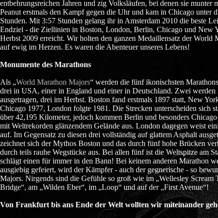
entbehrungsreichen Jahren und zig Volksläufen, bei denen sie munter 
Peanut erstmals den Kampf gegen die Uhr und kam in Chicago unter d
Stunden. Mit 3:57 Stunden gelang ihr in Amsterdam 2010 die beste Le
Endziel - die Ziellinien in Boston, London, Berlin, Chicago und New 
Herbst 2009 erreicht. Wir holten den ganzen Medaillensatz der World M
auf ewig im Herzen. Es waren die Abenteuer unseres Lebens!
Monumente des Marathons
Als „
World Marathon Majors
“ werden die fünf ikonischsten Marathons
drei in USA, einer in England und einer in Deutschland. Zwei werden
ausgetragen, drei im Herbst. Boston fand erstmals 1897 statt, New Yor
Chicago 1977, London folgte 1981. Die Strecken unterscheiden sich st
über 42,195 Kilometer, jedoch kommen Berlin und besonders Chicago 
mit Weltrekorden glänzendem Gelände aus. London dagegen weist ein
auf. Im Gegensatz zu diesen drei vollständig auf glattem Asphalt ausg
zeichnet sich der Mythos Boston und das durch fünf hohe Brücken v
durch teils rauhe Wegstücke aus. Bei allen fünf ist die Weltspitze am Sta
schlägt einen für immer in den Bann! Bei keinem anderen Marathon we
ausgiebig gefeiert, wird der Kämpfer - auch der gegnerische - so bewu
Majors. Nirgends sind die Gefühle so groß wie im „Wellesley Scream 
Bridge“, am „Wilden Eber“, im „Loop“ und auf der „First Avenue“!
Von Frankfurt bis ans Ende der Welt wollten wir miteinander gehe