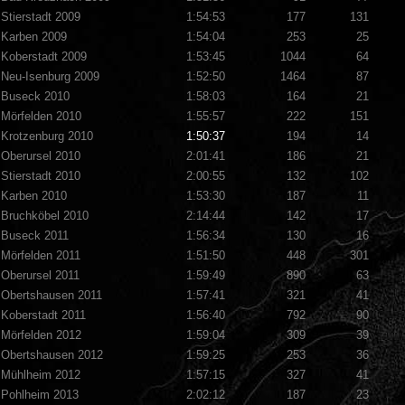
Stierstadt 2009
1:54:53
177
131
Karben 2009
1:54:04
253
25
Koberstadt 2009
1:53:45
1044
64
Neu-Isenburg 2009
1:52:50
1464
87
Buseck 2010
1:58:03
164
21
Mörfelden 2010
1:55:57
222
151
Krotzenburg 2010
1:50:37
194
14
Oberursel 2010
2:01:41
186
21
Stierstadt 2010
2:00:55
132
102
Karben 2010
1:53:30
187
11
Bruchköbel 2010
2:14:44
142
17
Buseck 2011
1:56:34
130
16
Mörfelden 2011
1:51:50
448
301
Oberursel 2011
1:59:49
890
63
Obertshausen 2011
1:57:41
321
41
Koberstadt 2011
1:56:40
792
90
Mörfelden 2012
1:59:04
309
39
Obertshausen 2012
1:59:25
253
36
Mühlheim 2012
1:57:15
327
41
Pohlheim 2013
2:02:12
187
23