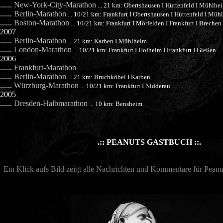
......
New-York-City-Marathon
... 21 km: Obertshausen I Hüttenfeld I Mühlhe
......
Berlin-Marathon
... 10/21 km: Frankfurt I Obertshausen I Hüttenfeld I Müh
......
Boston-Marathon
... 10/21 km: Frankfurt I Mörfelden I Frankfurt I Brechen
2007
......
Berlin-Marathon
... 21 km: Karben I Mühlheim
......
London-Marathon
... 10/21 km: Frankfurt I Hofheim I Frankfurt I Gießen
2006
......
Frankfurt-Marathon
......
Berlin-Marathon
... 21 km: Bruchköbel I Karben
......
Würzburg-Marathon
... 10/21 km: Frankfurt I Nidderau
2005
......
Dresden-Halbmarathon
... 10 km: Bensheim
.:: PEANUTS GASTBUCH ::.
Ein Klick aufs Bild zeigt alle Nachrichten und Kommentare für Peanut