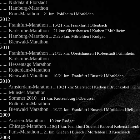
......
Niddalauf Florstadt
......
Hamburg-Marathon
......
Rom-Marathon
... 21 km: Pohlheim I Mörfelden
2012
......
Frankfurt-Marathon
... 15/21 km: Frankfurt I Offenbach
......
Karlsruhe-Marathon
... 21 km: Obertshausen I Karben I Mühlheim
......
Hamburg-Marathon
... 21/25 km: Mörfelden I Rodgau
......
Bienwald-Marathon
2011
......
Frankfurt-Marathon
... 21/15 km: Obertshausen I Koberstadt I Ginnheim
......
Karlsruhe-Marathon
......
Hessentags-Marathon
......
Rotterdam-Marathon
......
Bienwald-Marathon
... 10/21 km: Frankfurt I Buseck I Mörfelden
2010
......
Amsterdam-Marathon
... 10/21 km: Stierstadt I Karben I Bruchköbel I Gi
......
Münster-Marathon
......
Sommer 2010
... 21 km: Krotzenburg I Oberursel
......
Rotterdam-Marathon
......
Bienwald-Marathon
... 10/21 km: Frankfurt I Buseck I Mörfelden I Seligen
2009
......
Arolsen-Marathon
... 10 km: Rodgau
......
Chicago-Marathon
...10/21 km: FrankfurtI Stierst.I KarbenI Koberst.I Isen
......
Paris-Marathon
... 21 km: Gießen I Buseck I Mörfelden I B.Kreuznach
2008