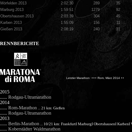
Mörfelden 2013
2:02:30
289
35
Marburg 2013
1:59:51
1279
92
Obertshausen 2013
2:03:39
304
45
Karben 2013
1:55:09
156
11
Gießen 2013
2:08:19
240
31
RENNBERICHTE
Letzter Marathon: +++ Rom, März 2014 +++
2015
......
Rodgau-Ultramarathon
2014
......
Rom-Marathon
... 21 km: Gießen
......
Rodgau-Ultramarathon
2013
......
Berlin-Marathon
... 10/21 km: FrankfurtI MarburgI ObertshausenI KarbenI 
......
Koberstädter Waldmarathon