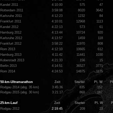
Kandel 2011
4:10:00
575
47
Rotterdam 2011
3:59:08
8020
3642
Karlsruhe 2011
4:12:23
1232
84
Frankfurt 2011
4:10:01
12968
1113
Kandel 2012
4:22:13
573
61
Hamburg 2012
4:13:44
10724
920
Karlsruhe 2012
4:13:57
1459
118
Frankfurt 2012
3:58:22
11970
808
Rom 2013
4:12:10
10665
612
Hamburg 2013
4:11:42
11441
1030
Koberstadt 2013
4:21:33
156
15
Berlin 2013
4:14:51
36527
3771
Rom 2014
4:24:53
14875
1175
50-km-Ultramarathon
Zeit
Starter
Pl. W
P
Rodgau 2014 (abg. 35 km)
3:45:36
835
152
Rodgau 2015 (abg. 30 km)
3:21:17
860
187
25-km-Lauf
Zeit
Starter
Pl. W
P
Rodgau 2012
2:19:45
209
23