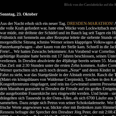
Blick von der Carolabrücke auf die 
Sonntag, 23. Oktober
Aus der Nacht erhob sich ein neuer Tag.
DRESDEN-MARATHON!
A
die volle Kraft gefordert war, hatte eine Mücke vom Lockwitzbach mei
war müde, mir dröhnte der Schädel und im Bauch lag seit Tagen ein Hi
Frühstück mit Semmeln aus alter Rezeptur leitete die siebente Stunde ei
morgendliche Sitzung schmiss Werner seinen klapprigen Volkswagen an
Panzerkampfwagen - aber kaum von der Stelle kam. Schnell in die Jack
Freie!... Wir hatten Zuwachs bekommen: Am Vorabend war Cornelius M
gebürtige Rumäne hatte bereits mit 17 Jahren beschlossen, seinen Unter
verdienen. In Dresden absolvierte der 49jährige bereits seinen 55. Mara
Das Ziel: mit 2:30 Stunden unter die ersten Zehn kommen. Außer Corne
Werner quetschten sich auch noch dessen „Neue“ und deren Kinder in 
Fahrt zu siebt, war das Startgelände in der Altstadt erreicht. Rasch die T
(Matei ein königsblaues von Waldemar Cierpinski), Taschen in den K
Kongreßzentrums eingelagert, und rein ins Gewimmel unterm Presset
dem Marathon grassierte in Dresden die Freude auf ein großes Ereignis
die ausgebombte Frauenkirche neu eingeweiht werden. Und heute - si
drängelten sich Tausende in der Ostra-Allee, als sich 6700 Läufer aus 
sammelten. Dazu zeigte sich Petrus von seiner Schokoladenseite. Wer 
frische Werte angewiesen war, blickte eher mit Bedenken zum Himmel
Rennens befragte der Sprecher den Dresdner Jörg Peter, der mit 2:08:4