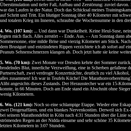
Überstimulation und tiefer Fall, Aufbau und Zerstörung: zuviel davon.
war das Laufen in der Natur. Doch das Schicksal meines Trainingskam
auf Schritt und Tritt. Ein blutiger Sonntag über 40 Kilometer mit sch
und totalem Krieg im Inneren, schraubte die Wochensumme in den dreis
4. Wo. (107 km):
... Und dann war Dunkelheit. Keine Heul-Suse, nein
legten mich flach. Alles zerstört - - Ende. Aus. - - Am Sonntag dann ab
Sommersonne, eine milde Brise und vierzig Kilometer am Stück. Nach
dem Brustgurt und entzündeten Rippen verzichtete ich ab sofort auf e
Peanuts Sehnenschmerzen klangen ab. Doch jetzt hatte sie keine weiter
5. Wo. (70 km):
Zwei Monate vor Dresden kehrte der Sommer zurück
brodelndes Blut, innerliche Verzweiflung, eine in Scherben gefallene d
Partnerschaft, zwei verdrogte Konzertnächte, deutlich zu viel Alkohol
alles zusammen! Ich war in Teufels Küche! Die Marathonvorbereitung?
Alibi angesichts dieses Zustands. Der Herausstecher war ein 15-Kilome
konnte, in 66 Minuten. Doch am Ende stand ein Abschnitt ohne Sieger 
wenig Kilometern.
6. Wo. (121 km):
Noch so eine schlampige Etappe. Wieder eine Eskap
zwei Drogenaffären, und ein blankes Nervenkostüm. Derweil sich Ex
bei seinem Marathondebüt in Köln nach 4:31 Stunden über die Linie sch
strömenden Regen an der Nidda einsame und sehr schöne 35 Kilometer 
letzten Kilometern in 3:07 Stunden.