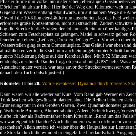
Pflaster führte nun vorbei am malerischen, ehemaligen Gastarbeiterviert
Dörfchen“ hinab zur Elbe. Hier lief der Weg drei Kilometer weit in lan
Gegend am Wasser entlang elbaufwärts, um auf halbem Wege die Alber
Obwohl die 10-Kilometer-Läufer nun ausscherten, lag das Feld weiter
erforderte große Konzentration, nicht zu straucheln. Zudem schwitzte 
bog die Strecke in die Straßen der Johannstadt ein, um über kantiges Pf
Schienen zum Fetscherplatz zu gelangen. Mädel in schwarz-gelben 
feuerten mit einem „Let´s go, Dresden, let´s go!“ an. Vorbei an einer d
Wasserstellen ging es zum Comeniusplatz. Das Geläuf war eben und da
allmählich entzerrte, ließ sich nun auch ein ungehemmter Schritt laufe
puncto Markierung folgte auf der Karcher Allee: Mit 3:52 Minuten war
eindeutig zu schnell. Dander frug, ob jemand mit „GPS“ liefe. Was aber
Ausrichter später verriet, war tags zuvor der Streckenvermesser vom Ra
danach den Tacho falsch justiert.)
Kilometer 11 bis 20:
Vom Hexenkessel Dynamos durch Striesens Straß
Dann waren wir alle wieder auf Kurs. Vom Rand gab Werner ein Zeic
Trinkflaschen wie gewünscht platziert sind. Die Reihen lichteten sich u
Erinnerungstour in den Großen Garten. Zwei Quadratkilometer grüne
plätschernde Brunnen, Blumenrabatten, Alleen, Schleichwege, Versteck
durfte ich hier als Radrennfahrer beim Kriterium „Rund um das Palais“ 
wo war eigentlich Dander? Auch die anderen waren nicht mehr zu seh
geschehen? Allein strebte ich weiter über die Hauptallee zur Lennéstr
die Strecke durch die wunderbar eingefärbte Parklandschaft. Ausgang