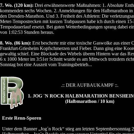
7. Wo. (120 km):
Drei erwähnenswerte Maßnahmen: 1. Absolute Enthal
kommenden sechs Wochen. 2. Anmeldungen für den Halbmarathon in 
den Dresden-Marathon. Und 3. Freiheit des Athleten: Die verletzungsa
Meter-Tempostrecken mit kurzen Trabpausen habe ich durch einen 15-
Tempodauerlauf ersetzt. Bei guten Wetterbedingungen sprang dabei ei
von 1:02:53 Stunden heraus.
8. Wo. (86 km):
Erst bescherte mir eine toxische Gaswolke aus einer
Frankfurt-Griesheim Kopfschmerzen und Fieber. Dann ging eine Koor
gewaltig schief. Eine Blockade des Wirbels überm Hintern war das Res
6 x 1000 Meter im 3:51er Schnitt wurde es am Mittwoch trotzdem richt
Sonntag bot eine Auszeit vom Trainingsbetrieb...
.:: DER AUFBAUKAMPF ::.
1. JOG ´N ROCK HALBMARATHON BENSHEIM, 
(Halbmarathon / 10 km)
Erste Renn-Sporen
Unter dem Banner „Jog´n Rock“ stieg am letzten Septembersonntag 