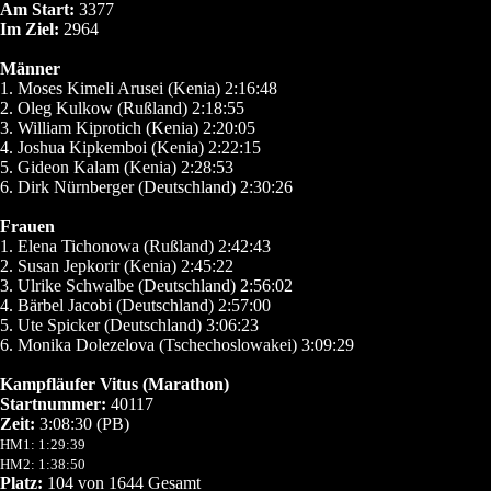
Am Start:
3377
Im Ziel:
2964
Männer
1. Moses Kimeli Arusei (Kenia) 2:16:48
2. Oleg Kulkow (Rußland) 2:18:55
3. William Kiprotich (Kenia) 2:20:05
4. Joshua Kipkemboi (Kenia) 2:22:15
5. Gideon Kalam (Kenia) 2:28:53
6. Dirk Nürnberger (Deutschland) 2:30:26
Frauen
1. Elena Tichonowa (Rußland) 2:42:43
2. Susan Jepkorir (Kenia) 2:45:22
3. Ulrike Schwalbe (Deutschland) 2:56:02
4. Bärbel Jacobi (Deutschland) 2:57:00
5. Ute Spicker (Deutschland) 3:06:23
6. Monika Dolezelova (Tschechoslowakei) 3:09:29
Kampfläufer Vitus (Marathon)
Startnummer:
40117
Zeit:
3:08:30 (PB)
HM1: 1:29:39
HM2: 1:38:50
Platz:
104 von 1644 Gesamt