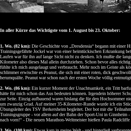
In aller Kürze das Wichtigste vom 1. August bis 23. Oktober:
1. Wo. (82 km):
Die Geschichte von „Dresdensia“ begann mit einer H
Trainingsgefährte Jockel war von einer heimtückischen Erkrankung be
Laufen war für ihn auf lange Sicht nicht zu denken. Ich mußte die lan
Kilometer also dieses Mal allein durchziehen. Schon bevor alles richtig
fühlte ich mich ausgelaugt und verbraucht. Mehr noch im Geiste als kö
schlimmer erwischte es Peanut, die sich mit einer roten, dick geschwol
herumquälte. Peanut war schon nach der ersten Woche völlig entmutig
2. Wo. (86 km):
Ein kurzer Moment der Unachtsamkeit, ein Tritt barfu
hätte für mich schon das Aus bedeuten können. Irgendein höherer Schu
zur Seite. Einzig aufbauend waren bislang die für den Hochsommer ni
um zwanzig Grad. Auf meiner 35-Kilometer-Runde wurde ich ein Stü
Übungsleiter des TSV Berkersheim begleitet. Der bot mir die Teilnahm
Trainingsgruppe - vor allem auf der Bahn der Sport-Uni in Ginnheim - 
nach vorn!“ - Die neuen Marathon-Weltmeister hießen Paula Radcliffe
3. Wo. (100 km):
Etwas kam in meine Welt - und hinterließ verbrannte 