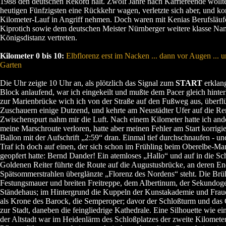
1988 den deutschen Rekord hält. Zwölf Jahre nach Karriereende wollt
heutigen Fünfzigsten eine Rückkehr wagen, verletzte sich aber, und ko
Kilometer-Lauf in Angriff nehmen. Doch waren mit Kenias Berufsläu
Kiprotich sowie dem deutschen Meister Nürnberger weitere klasse Na
Königsdistanz vertreten.
Kilometer 0 bis 10:
Elbflorenz erst im Nacken ... dann vor Augen ...
Garten
Die Uhr zeigte 10 Uhr an, als plötzlich das Signal zum
START
erklan
Block anlaufend, war ich eingekeilt und mußte dem Pacer gleich hinte
zur Marienbrücke wich ich von der Straße auf den Fußweg aus, überf
Zuschauern einige Dutzend, und kehrte am Neustädter Ufer auf die Re
Zwischenspurt nahm mir die Luft. Nach einem Kilometer hatte ich and
meine Marschroute verloren, hatte aber meinen Fehler am Start korrigi
Ballon mit der Aufschrift „2:59“ dran. Einmal tief durchschnaufen - un
Traf ich doch auf einen, der sich schon im Frühling beim Oberelbe-Ma
geopfert hatte: Bernd Dander! Ein atemloses „Hallo“ und auf in die Sc
Goldenen Reiter führte die Route auf die Augustusbrücke, an deren E
Spätsommerstrahlen überglänzte „Florenz des Nordens“ steht. Die Brüh
Festungsmauer und breiten Freitreppe, dem Albertinum, der Sekundog
Ständehaus; im Hintergrund die Kuppeln der Kunstakademie und Frau
als Krone des Barock, die Semperoper; davor der Schloßturm und das 
zur Stadt, daneben die feingliedrige Kathedrale. Eine Silhouette wie e
der Altstadt war im Heidenlärm des Schloßplatzes der zweite Kilometer