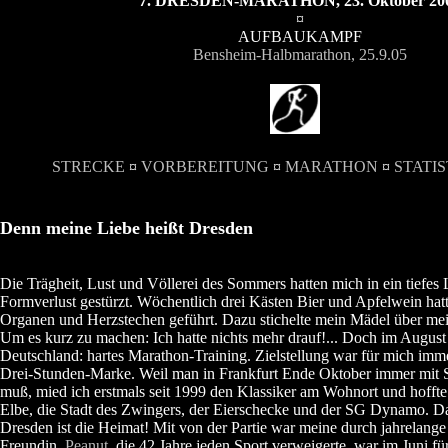
7. DRESDEN-MARATHON, 23. Oktober 20
¤
AUFBAUKAMPF
Bensheim-Halbmarathon, 25.9.05
STRECKE
¤
VORBEREITUNG
¤
MARATHON
¤
STATIS
Denn meine Liebe heißt Dresden
Die Trägheit, Lust und Völlerei des Sommers hatten mich in ein tiefes 
Formverlust gestürzt. Wöchentlich drei Kästen Bier und Apfelwein ha
Organen und Herzstechen geführt. Dazu stichelte mein Mädel über m
Um es kurz zu machen: Ich hatte nichts mehr drauf!... Doch im August
Deutschland: hartes Marathon-Training. Zielstellung war für mich im
Drei-Stunden-Marke. Weil man in Frankfurt Ende Oktober immer mit 
muß, mied ich erstmals seit 1999 den Klassiker am Wohnort und hoffte
Elbe, die Stadt des Zwingers, der Eierschecke und der SG Dynamo. Da
Dresden ist die Heimat! Mit von der Partie war meine durch jahrelange
Freundin.
Peanut
, die 42 Jahre jeden Sport verweigerte, war im Juni f