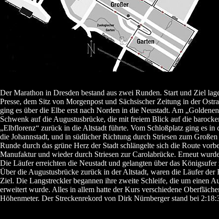
Der Marathon in Dresden bestand aus zwei Runden. Start und Ziel la
Presse, dem Sitz von Morgenpost und Sächsischer Zeitung in der Ostra-
ging es über die Elbe erst nach Norden in die Neustadt. Am „Goldenen 
Schwenk auf die Augustusbrücke, die mit freiem Blick auf die baroc
„Elbflorenz“ zurück in die Altstadt führte. Vom Schloßplatz ging es in
die Johannstadt, und in südlicher Richtung durch Striesen zum Großen
Runde durch das grüne Herz der Stadt schlängelte sich die Route vorb
Manufaktur und wieder durch Striesen zur Carolabrücke. Erneut wurde 
Die Läufer erreichten die Neustadt und gelangten über das Königsufer
Über die Augustusbrücke zurück in der Altstadt, waren die Läufer der
Ziel. Die Langstreckler begannen ihre zweite Schleife, die um einen A
erweitert wurde. Alles in allem hatte der Kurs verschiedene Oberfläch
Höhenmeter. Der Streckenrekord von Dirk Nürnberger stand bei 2:18: