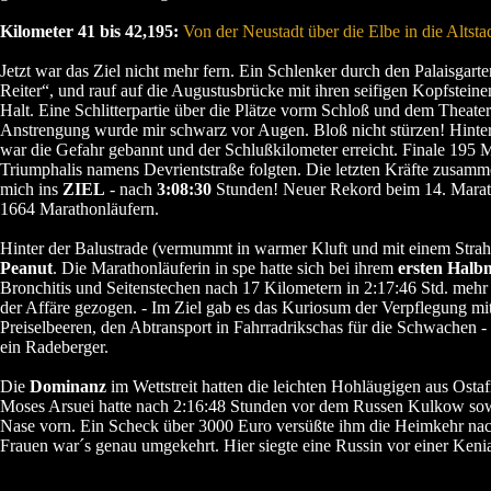
Kilometer 41 bis 42,195:
Von der Neustadt über die Elbe in die Altsta
Jetzt war das Ziel nicht mehr fern. Ein Schlenker durch den Palaisgar
Reiter“, und rauf auf die Augustusbrücke mit ihren seifigen Kopfstei
Halt. Eine Schlitterpartie über die Plätze vorm Schloß und dem Theater
Anstrengung wurde mir schwarz vor Augen. Bloß nicht stürzen! Hint
war die Gefahr gebannt und der Schlußkilometer erreicht. Finale 195 M
Triumphalis namens Devrientstraße folgten. Die letzten Kräfte zusamm
mich ins
ZIEL
- nach
3:08:30
Stunden! Neuer Rekord beim 14. Marat
1664 Marathonläufern.
Hinter der Balustrade (vermummt in warmer Kluft und mit einem Strah
Peanut
. Die Marathonläuferin in spe hatte sich bei ihrem
ersten Halb
Bronchitis und Seitenstechen nach 17 Kilometern in 2:17:46 Std. meh
der Affäre gezogen. - Im Ziel gab es das Kuriosum der Verpflegung mi
Preiselbeeren, den Abtransport in Fahrradrikschas für die Schwachen -
ein Radeberger.
Die
Dominanz
im Wettstreit hatten die leichten Hohläugigen aus Osta
Moses Arsuei hatte nach 2:16:48 Stunden vor dem Russen Kulkow sowi
Nase vorn. Ein Scheck über 3000 Euro versüßte ihm die Heimkehr nac
Frauen war´s genau umgekehrt. Hier siegte eine Russin vor einer Keni