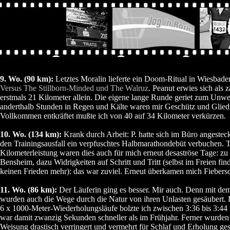
9. Wo. (90 km):
Letztes Moralin lieferte ein Doom-Ritual in Wiesbade
Versus The Stillborn-Minded und The Walruz
. Peanut erwies sich als 
erstmals 21 Kilometer allein. Die eigene lange Runde geriet zum Unwe
anderthalb Stunden in Regen und Kälte waren mir Geschütz und Glie
Vollkommen entkräftet mußte ich von 40 auf 34 Kilometer verkürzen.
10. Wo. (134 km):
Krank durch Arbeit: P. hatte sich im Büro angestec
den Trainingsausfall ein verpfuschtes Halbmarathondebüt verbuchen. T
Kilometerleistung waren dies auch für mich erneut desaströse Tage: z
Bensheim, dazu Widrigkeiten auf Schritt und Tritt (selbst im Freien fin
keinen Frieden mehr): das war zuviel. Erneut überkamen mich Fiebers
11. Wo. (86 km):
Der Läuferin ging es besser. Mir auch. Denn mit de
wurden auch die Wege durch die Natur von ihren Unlasten gesäubert. 
6 x 1000-Meter-Wiederholungsläufe bolzte ich zwischen 3:36 bis 3:44
war damit zwanzig Sekunden schneller als im Frühjahr. Ferner wurd
Weisung drastisch verringert und vermehrt für Schlaf und Erholung ges