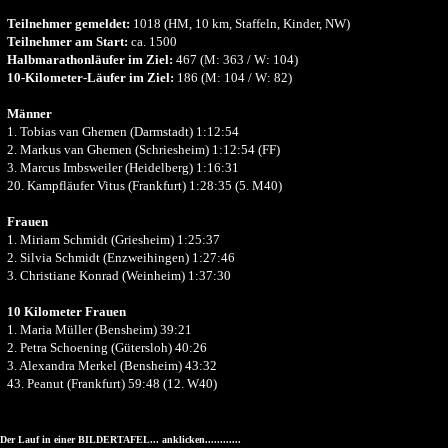
Teilnehmer gemeldet:
1018 (HM, 10 km, Staffeln, Kinder, NW)
Teilnehmer am Start:
ca. 1500
Halbmarathonläufer im Ziel:
467 (M: 363 / W: 104)
10-Kilometer-Läufer im Ziel:
186 (M: 104 / W: 82)
Männer
1. Tobias van Ghemen (Darmstadt) 1:12:54
2. Markus van Ghemen (Schriesheim) 1:12:54 (FF)
3. Marcus Imbsweiler (Heidelberg) 1:16:31
20. Kampfläufer Vitus (Frankfurt) 1:28:35 (5. M40)
Frauen
1. Miriam Schmidt (Griesheim) 1:25:37
2. Silvia Schmidt (Enzweihingen) 1:27:46
3. Christiane Konrad (Weinheim) 1:37:30
10 Kilometer Frauen
1. Maria Müller (Bensheim) 39:21
2. Petra Schoening (Gütersloh) 40:26
3. Alexandra Merkel (Bensheim) 43:32
43. Peanut (Frankfurt) 59:48 (12. W40)
Der Lauf in einer BILDERTAFEL... anklicken............