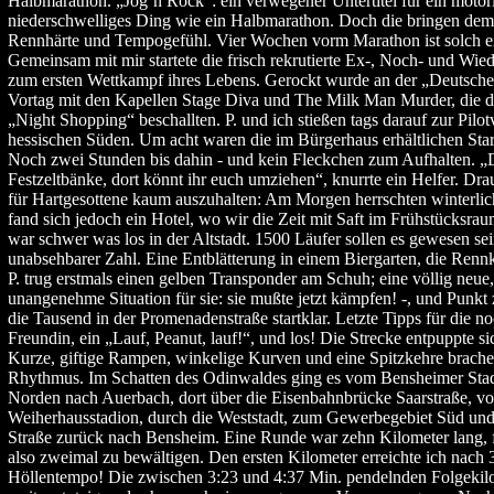
Halbmarathon. „Jog´n Rock“: ein verwegener Untertitel für ein motori
niederschwelliges Ding wie ein Halbmarathon. Doch die bringen dem
Rennhärte und Tempogefühl. Vier Wochen vorm Marathon ist solch ei
Gemeinsam mit mir startete die frisch rekrutierte Ex-, Noch- und Wie
zum ersten Wettkampf ihres Lebens. Gerockt wurde an der „Deutschen
Vortag mit den Kapellen Stage Diva und The Milk Man Murder, die d
„Night Shopping“ beschallten. P. und ich stießen tags darauf zur Pilot
hessischen Süden. Um acht waren die im Bürgerhaus erhältlichen Sta
Noch zwei Stunden bis dahin - und kein Fleckchen zum Aufhalten. „
Festzeltbänke, dort könnt ihr euch umziehen“, knurrte ein Helfer. Dra
für Hartgesottene kaum auszuhalten: Am Morgen herrschten winterli
fand sich jedoch ein Hotel, wo wir die Zeit mit Saft im Frühstücksrau
war schwer was los in der Altstadt. 1500 Läufer sollen es gewesen se
unabsehbarer Zahl. Eine Entblätterung in einem Biergarten, die Rennk
P. trug erstmals einen gelben Transponder am Schuh; eine völlig neue
unangenehme Situation für sie: sie mußte jetzt kämpfen! -, und Punk
die Tausend in der Promenadenstraße startklar. Letzte Tipps für die n
Freundin, ein „Lauf, Peanut, lauf!“, und los! Die Strecke entpuppte sic
Kurze, giftige Rampen, winkelige Kurven und eine Spitzkehre brach
Rhythmus. Im Schatten des Odinwaldes ging es vom Bensheimer Stad
Norden nach Auerbach, dort über die Eisenbahnbrücke Saarstraße, v
Weiherhausstadion, durch die Weststadt, zum Gewerbegebiet Süd und
Straße zurück nach Bensheim. Eine Runde war zehn Kilometer lang,
also zweimal zu bewältigen. Den ersten Kilometer erreichte ich nach 
Höllentempo! Die zwischen 3:23 und 4:37 Min. pendelnden Folgekil