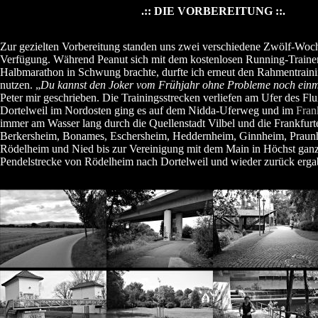
.:: DIE VORBEREITUNG ::.
Zur gezielten Vorbereitung standen uns zwei verschiedene Zwölf-Woc
Verfügung. Während Peanut sich mit dem kostenlosen Running-Train
Halbmarathon in Schwung brachte, durfte ich erneut den Rahmentrai
nutzen. „
Du kannst den Joker vom Frühjahr ohne Probleme noch ein
Peter mir geschrieben. Die Trainingsstrecken verliefen am Ufer des Fl
Dortelweil im Nordosten ging es auf dem Nidda-Uferweg und im
Fran
immer am Wasser lang durch die Quellenstadt Vilbel und die Frankfurt
Berkersheim, Bonames, Eschersheim, Heddernheim, Ginnheim, Praun
Rödelheim und Nied bis zur Vereinigung mit dem Main in Höchst gan
Pendelstrecke von Rödelheim nach Dortelweil und wieder zurück ergab