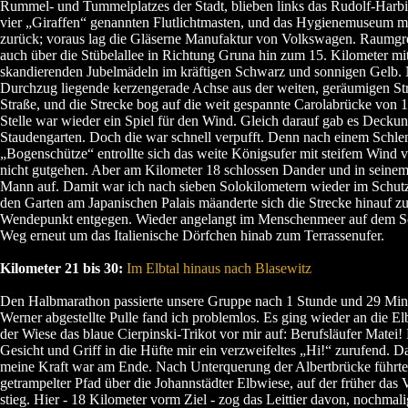
Rummel- und Tummelplatzes der Stadt, blieben links das Rudolf-Harbi
vier „Giraffen“ genannten Flutlichtmasten, und das Hygienemuseum mi
zurück; voraus lag die Gläserne Manufaktur von Volkswagen. Raumgre
auch über die Stübelallee in Richtung Gruna hin zum 15. Kilometer mi
skandierenden Jubelmädeln im kräftigen Schwarz und sonnigen Gelb.
Durchzug liegende kerzengerade Achse aus der weiten, geräumigen Stri
Straße, und die Strecke bog auf die weit gespannte Carolabrücke von 
Stelle war wieder ein Spiel für den Wind. Gleich darauf gab es Decku
Staudengarten. Doch die war schnell verpufft. Denn nach einem Schle
„Bogenschütze“ entrollte sich das weite Königsufer mit steifem Wind 
nicht gutgehen. Aber am Kilometer 18 schlossen Dander und in seine
Mann auf. Damit war ich nach sieben Solokilometern wieder im Schut
den Garten am Japanischen Palais mäanderte sich die Strecke hinauf 
Wendepunkt entgegen. Wieder angelangt im Menschenmeer auf dem Sch
Weg erneut um das Italienische Dörfchen hinab zum Terrassenufer.
Kilometer 21 bis 30:
Im Elbtal hinaus nach Blasewitz
Den Halbmarathon passierte unsere Gruppe nach 1 Stunde und 29 Min
Werner abgestellte Pulle fand ich problemlos. Es ging wieder an die Elb
der Wiese das blaue Cierpinski-Trikot vor mir auf: Berufsläufer Matei
Gesicht und Griff in die Hüfte mir ein verzweifeltes „Hi!“ zurufend. D
meine Kraft war am Ende. Nach Unterquerung der Albertbrücke führte
getrampelter Pfad über die Johannstädter Elbwiese, auf der früher das
stieg. Hier - 18 Kilometer vorm Ziel - zog das Leittier davon, nochmal