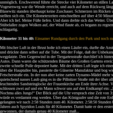
unmöglich. Erschwerend führte die Strecke vier Kilometer an stillen 
Vogesenweg war die Wende erreicht, und auch auf dem Rückweg läng
Blasewitz standen überhaupt keine Zuschauer. Schmerzen im Rücken 
stellten sich ein. Die Kilometerzeiten entschnellten auf über 4:50 Minut
Aber ich lief. Meine Füße liefen. Und dann drehte sich das Wetter. Üb
Stübelallee zogen Wolken auf, der Wind flaute ab, es begann zu regne
schlagartig.
Kilometer 31 bis 40:
Einsamer Rundgang durch den Park und noch ma
Mit frischer Luft in der Brust holte ich einen Läufer ein, durfte die An
und drückte dann selber auf die Tube. Mit der Folge, daß der Unbekan
wegplatzte. Den Gegenwind in der Tiergartenstraße durchlief ich hinte
Autos. Dann waren die schützenden Bäume des Großen Gartens erreic
zweite schnelle Pulle deponiert hatte. Mit der dritten Luft legte ich ein
über die Hauptallee hin, passierte die Gläserne Manufaktur und bog wie
Fetscherstraße ein. In der nun aber keine zarten Dynamo-Mädel mehr 
quietschend nasses Laub ging es in die Pillnitzer Straße mit der über a
leuchtenden Sandsteinglocke der Frauenkirche am Ende ihrer Achse. V
schlossen zwei auf und ein Mann schwor uns auf den Endkampf ein: „
Nochma alles Jungs!“ Der Blick auf die Uhr versprach eine Zeit von 
würde es verdammt eng werden. Über das Königsufer und die rote Erd
gelangten wir nach 2:58 Stunden zum 40. Kilometer. 2:58:50 Stunden 
Jahren auch Spyridon Louis für 40 Kilometer. Damit hatte er den ers
gewonnen, der damals genau 40 Kilometer maß...