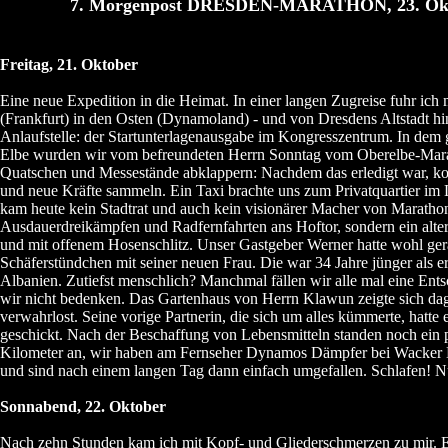
7. Morgenpost DRESDEN-MARATHON, 23. Okt
Freitag, 21. Oktober
Eine neue Expedition in die Heimat. In einer langen Zugreise fuhr ic
(Frankfurt) in den Osten (Dynamoland) - und von Dresdens Altstadt hin
Anlaufstelle: der Startunterlagenausgabe im Kongresszentrum. In dem 
Elbe wurden wir vom befreundeten Herrn Sonntag vom Oberelbe-Mar
Quatschen und Messestände abklappern: Nachdem das erledigt war, k
und neue Kräfte sammeln. Ein Taxi brachte uns zum Privatquartier im
kam heute kein Stadtrat und auch kein visionärer Macher von Maratho
Ausdauerdreikämpfen und Radfernfahrten ans Hoftor, sondern ein alte
und mit offenem Hosenschlitz. Unser Gastgeber Werner hatte wohl ger
Schäferstündchen mit seiner neuen Frau. Die war 34 Jahre jünger als e
Albanien. Zutiefst menschlich? Manchmal fällen wir alle mal eine Ent
wir nicht bedenken. Das Gartenhaus von Herrn Klawun zeigte sich da
verwahrlost. Seine vorige Partnerin, die sich um alles kümmerte, hatte 
geschickt. Nach der Beschaffung von Lebensmitteln standen noch ein 
Kilometer an, wir haben am Fernseher Dynamos Dämpfer bei Wacker 
und sind nach einem langen Tag dann einfach umgefallen. Schlafen! N
Sonnabend, 22. Oktober
Nach zehn Stunden kam ich mit Kopf- und Gliederschmerzen zu mir. Es 