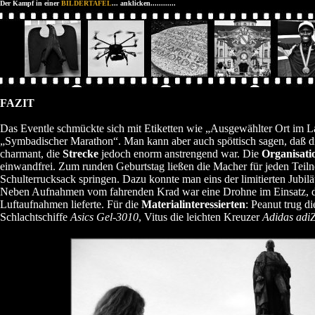
Der Kampf in einer
BILDERTAFEL
... anklicken............
FAZIT
Das Eventle schmückte sich mit Etiketten wie „Ausgewählter Ort im L
„Symbadischer Marathon“. Man kann aber auch spöttisch sagen, daß 
charmant, die
Strecke
jedoch enorm anstrengend war. Die
Organisati
einwandfrei. Zum runden Geburtstag ließen die Macher für jeden Teil
Schulterrucksack springen. Dazu konnte man eins der limitierten Jubil
Neben Aufnahmen vom fahrenden Krad war eine Drohne im Einsatz, d
Luftaufnahmen lieferte. Für die
Materialinteressierten
: Peanut trug d
Schlachtschiffe
Asics Gel-3010
, Vitus die leichten Kreuzer
Adidas adi