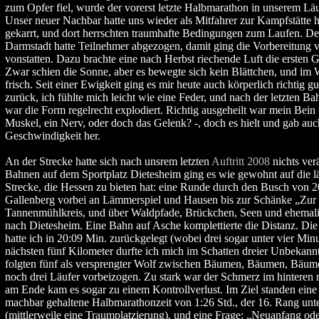
zum Opfer fiel, wurde der vorerst letzte Halbmarathon in unserem Lä
Unser neuer Nachbar hatte uns wieder als Mitfahrer zur Kampfstätte 
gekarrt, und dort herrschten traumhafte Bedingungen zum Laufen. De
Darmstadt hatte Teilnehmer abgezogen, damit ging die Vorbereitung v
vonstatten. Dazu brachte eine nach Herbst riechende Luft die ersten
Zwar schien die Sonne, aber es bewegte sich kein Blättchen, und im
frisch. Seit einer Ewigkeit ging es mir heute auch körperlich richtig g
zurück, ich fühlte mich leicht wie eine Feder, und nach der letzten Ba
war die Form regelrecht explodiert. Richtig ausgeheilt war mein Bein 
Muskel, ein Nerv, oder doch das Gelenk? -, doch es hielt und gab auc
Geschwindigkeit her.
An der Strecke hatte sich nach unsrem letzten
Auftritt 2008
nichts ver
Bahnen auf dem Sportplatz Dietesheim ging es wie gewohnt auf die 
Strecke, die Hessen zu bieten hat: eine Runde durch den Busch von 
Gallenberg vorbei an Lämmerspiel und Hausen bis zur Schänke „Zu
Tannenmühlkreis, und über Waldpfade, Brückchen, Seen und ehemali
nach Dietesheim. Eine Bahn auf Asche komplettierte die Distanz. Die 
hatte ich in 20:09 Min. zurückgelegt (wobei drei sogar unter vier Minu
nächsten fünf Kilometer durfte ich mich im Schatten dreier Unbekannt
folgten fünf als versprengter Wolf zwischen Bäumen, Bäumen, Bäume
noch drei Läufer vorbeizogen. Zu stark war der Schmerz im hinteren 
am Ende kam es sogar zu einem Kontrollverlust. Im Ziel standen eine 
machbar gehaltene Halbmarathonzeit von 1:26 Std., der 16. Rang u
(mittlerweile eine Traumplatzierung), und eine Frage: „Neuanfang od