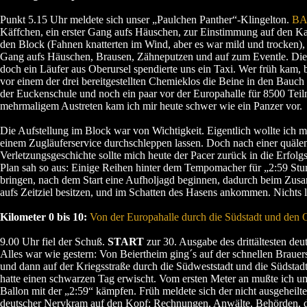
Punkt 5.15 Uhr meldete sich unser „Paulchen Panther“-Klingelton.
BA
Käffchen, ein erster Gang aufs Häuschen, zur Einstimmung auf den 
den Block (Fahnen knatterten im Wind, aber es war mild und trocken),
Gang aufs Häuschen, Brausen, Zähneputzen und auf zum Eventle. Die 
doch ein Läufer aus Oberursel spendierte uns ein Taxi. Wer früh kam, b
vor einem der drei bereitgestellten Chemieklos die Beine in den Bauch 
der Euckenschule und noch ein paar vor der Europahalle für 8500 Teil
mehrmaligem Austreten kam ich mir heute schwer wie ein Panzer vor.
Die Aufstellung im Block war von Wichtigkeit. Eigentlich wollte ich 
einem Zugläuferservice durchschleppen lassen. Doch nach einer quäle
Verletzungsgeschichte sollte mich heute der Pacer zurück in die Erfolg
Plan sah so aus: Einige Reihen hinter dem Tempomacher für „2:59 Stu
bringen, nach dem Start eine Aufholjagd beginnen, dadurch beim Zus
aufs Zeitziel besitzen, und im Schatten des Hasens ankommen. Nichts lei
Kilometer 0 bis 10:
Von der Europahalle durch die Südstadt und den 
9.00 Uhr fiel der Schuß.
START
zur 30. Ausgabe des drittältesten de
Alles war wie gestern: Von Beiertheim ging´s auf der schnellen Brauer
und dann auf der Kriegsstraße durch die Südweststadt und die Südstadt 
hatte einen schwarzen Tag erwischt. Vom ersten Meter an mußte ich 
Ballon mit der „2:59“ kämpfen. Früh meldete sich der nicht ausgeheilt
deutscher Nervkram auf den Kopf: Rechnungen, Anwälte, Behörden, di