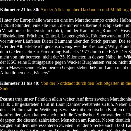
Kilometer 21 bis 30:
An der Alb lang über Daxlanden und Mühlburg i
Hinter der Europahalle warteten eine im Marathontempo erzielte Halb
1:29:28 Stunden, eine alte Frau, die mir eine silberne Blechplakette u
(Marathonis erhielten sie in Gold), und der Karslruher „Runner´s Heav
Flüssigkeiten, Früchten, Eintopf, Laugengebäck, Räucherwurst und K
vor mir war Läuferass Dieter Baumann über den Strich gerannt. Die se
Ufer der Alb erlebte ich genauso wenig wie die Kreuzung Willy-Brand
dem Gedenkstein zur Ermordung Bubacks 1977 durch die RAF. Der S
nicht von mir betreten, nicht der 35. Kilometer, in dessen Nähe, im Wil
der KSC seine Drittligapartie gegen Wacker Burghausen verlor, nicht d
dem Maswei seine letzten beiden Gegner stehen ließ, und auch nicht di
Attraktionen des „Fächers“.
Kilometer 31 bis 40:
Von der Nordstadt durch den Schloßgarten in die
Süden
Peanut
trug unser Fähnlein allein weiter. Auf ihrer zweiten Marathonhäl
11.30 Uhr gestarteten Lauf-in-Lauf-Rahmenwettstreite zu tun. Neben 
des 2. Halbmarathon-Wettkampfs war sie mit den frischen Kräften der 
konfrontiert, dazu kamen auch noch die Nordischen Sportwanderer. Ei
dagegen die diesmal zahlreichen Menschen am Rande. Neben deutlic
sorgten auf dem interessanteren zweiten Teil der Strecke auch 1600 T
Rambazamba. Trotzdem - und das sagt jeder, der einmal in Karlsruhe lief