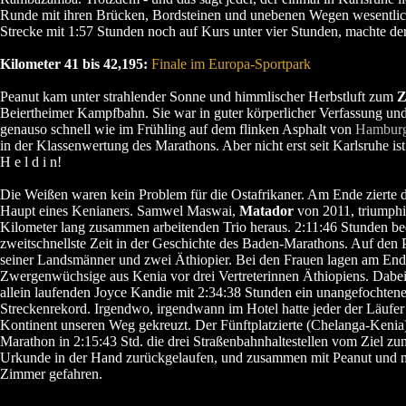
Runde mit ihren Brücken, Bordsteinen und unebenen Wegen wesentlic
Strecke mit 1:57 Stunden noch auf Kurs unter vier Stunden, machte der 
Kilometer 41 bis 42,195:
Finale im Europa-Sportpark
Peanut kam unter strahlender Sonne und himmlischer Herbstluft zum
Z
Beiertheimer Kampfbahn. Sie war in guter körperlicher Verfassung un
genauso schnell wie im Frühling auf dem flinken Asphalt von
Hambur
in der Klassenwertung des Marathons. Aber nicht erst seit Karlsruhe i
H e l d i n!
Die Weißen waren kein Problem für die Ostafrikaner. Am Ende zierte 
Haupt eines Kenianers. Samwel Maswai,
Matador
von 2011, triumphi
Kilometer lang zusammen arbeitenden Trio heraus. 2:11:46 Stunden be
zweitschnellste Zeit in der Geschichte des Baden-Marathons. Auf den P
seiner Landsmänner und zwei Äthiopier. Bei den Frauen lagen am En
Zwergenwüchsige aus Kenia vor drei Vertreterinnen Äthiopiens. Dabe
allein laufenden Joyce Kandie mit 2:34:38 Stunden ein unangefochten
Streckenrekord. Irgendwo, irgendwann im Hotel hatte jeder der Läuf
Kontinent unseren Weg gekreuzt. Der Fünftplatzierte (Chelanga-Keni
Marathon in 2:15:43 Std. die drei Straßenbahnhaltestellen vom Ziel zu
Urkunde in der Hand zurückgelaufen, und zusammen mit Peanut und m
Zimmer gefahren.