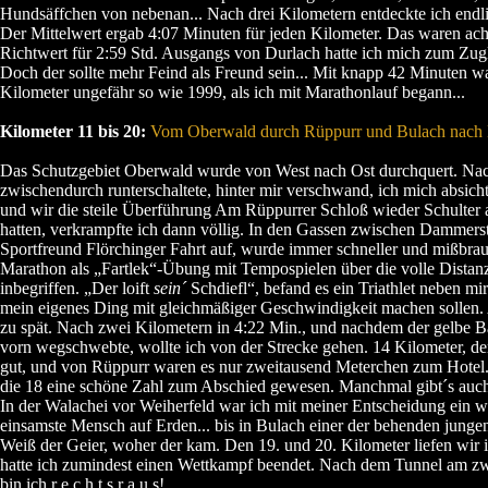
Hundsäffchen von nebenan... Nach drei Kilometern entdeckte ich endli
Der Mittelwert ergab 4:07 Minuten für jeden Kilometer. Das waren ac
Richtwert für 2:59 Std. Ausgangs von Durlach hatte ich mich zum Zugl
Doch der sollte mehr Feind als Freund sein... Mit knapp 42 Minuten wa
Kilometer ungefähr so wie 1999, als ich mit Marathonlauf begann...
Kilometer 11 bis 20:
Vom Oberwald durch Rüppurr und Bulach nach 
Das Schutzgebiet Oberwald wurde von West nach Ost durchquert. Na
zwischendurch runterschaltete, hinter mir verschwand, ich mich absichtl
und wir die steile Überführung Am Rüppurrer Schloß wieder Schulter
hatten, verkrampfte ich dann völlig. In den Gassen zwischen Dammer
Sportfreund Flörchinger Fahrt auf, wurde immer schneller und mißbra
Marathon als „Fartlek“-Übung mit Tempospielen über die volle Distan
inbegriffen. „Der loift
sein´
Schdiefl“, befand es ein Triathlet neben mir
mein eigenes Ding mit gleichmäßiger Geschwindigkeit machen sollen.
zu spät. Nach zwei Kilometern in 4:22 Min., und nachdem der gelbe B
vorn wegschwebte, wollte ich von der Strecke gehen. 14 Kilometer, de
gut, und von Rüppurr waren es nur zweitausend Meterchen zum Hotel.
die 18 eine schöne Zahl zum Abschied gewesen. Manchmal gibt´s auc
In der Walachei vor Weiherfeld war ich mit meiner Entscheidung ein w
einsamste Mensch auf Erden... bis in Bulach einer der behenden jungen
Weiß der Geier, woher der kam. Den 19. und 20. Kilometer liefen wir i
hatte ich zumindest einen Wettkampf beendet. Nach dem Tunnel am z
bin ich r e c h t s r a u s!