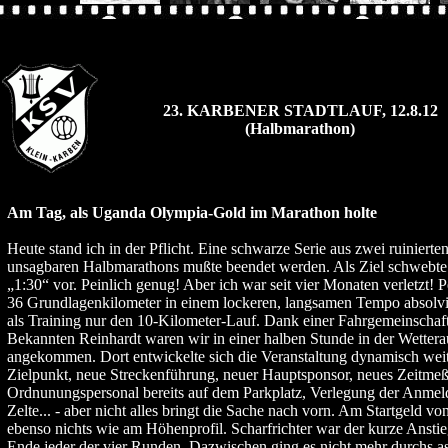
23. KARBENER STADTLAUF, 12.8.12
(Halbmarathon)
Am Tag, als Uganda Olympia-Gold im Marathon holte
Heute stand ich in der Pflicht. Eine schwarze Serie aus zwei ruiniert
unsagbaren Halbmarathons mußte beendet werden. Als Ziel schwebte 
„1:30“ vor. Peinlich genug! Aber ich war seit vier Monaten verletzt! 
36 Grundlagenkilometer in einem lockeren, langsamen Tempo absolvier
als Training nur den 10-Kilometer-Lauf. Dank einer Fahrgemeinschaf
Bekannten Reinhardt waren wir in einer halben Stunde in der Wetter
angekommen. Dort entwickelte sich die Veranstaltung dynamisch weite
Zielpunkt, neue Streckenführung, neuer Hauptsponsor, neues Zeitme
Ordnunungspersonal bereits auf dem Parkplatz, Verlegung der Anme
Zelte... - aber nicht alles bringt die Sache nach vorn. Am Startgeld vo
ebenso nichts wie am Höhenprofil. Scharfrichter war der kurze Anst
Ende jeder der vier Runden. Dazwischen ging es nicht mehr durchs as