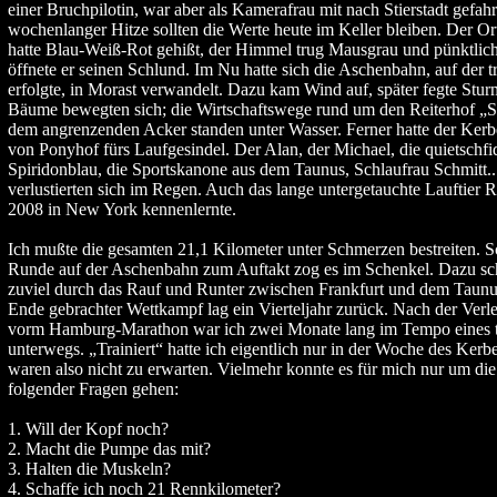
einer Bruchpilotin, war aber als Kamerafrau mit nach Stierstadt gefah
wochenlanger Hitze sollten die Werte heute im Keller bleiben. Der O
hatte Blau-Weiß-Rot gehißt, der Himmel trug Mausgrau und pünktli
öffnete er seinen Schlund. Im Nu hatte sich die Aschenbahn, auf der tra
erfolgte, in Morast verwandelt. Dazu kam Wind auf, später fegte Stu
Bäume bewegten sich; die Wirtschaftswege rund um den Reiterhof „
dem angrenzenden Acker standen unter Wasser. Ferner hatte der Ker
von Ponyhof fürs Laufgesindel. Der Alan, der Michael, die quietschfi
Spiridonblau, die Sportskanone aus dem Taunus, Schlaufrau Schmitt..
verlustierten sich im Regen. Auch das lange untergetauchte Lauftier 
2008 in New York kennenlernte.
Ich mußte die gesamten 21,1 Kilometer unter Schmerzen bestreiten. 
Runde auf der Aschenbahn zum Auftakt zog es im Schenkel. Dazu sch
zuviel durch das Rauf und Runter zwischen Frankfurt und dem Taunus
Ende gebrachter Wettkampf lag ein Vierteljahr zurück. Nach der Verl
vorm Hamburg-Marathon war ich zwei Monate lang im Tempo eines t
unterwegs. „Trainiert“ hatte ich eigentlich nur in der Woche des Ker
waren also nicht zu erwarten. Vielmehr konnte es für mich nur um d
folgender Fragen gehen:
1. Will der Kopf noch?
2. Macht die Pumpe das mit?
3. Halten die Muskeln?
4. Schaffe ich noch 21 Rennkilometer?