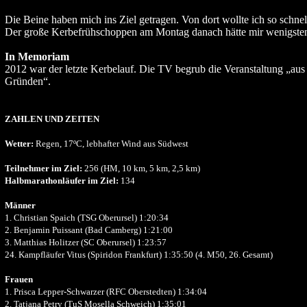
Die Beine haben mich ins Ziel getragen. Von dort wollte ich so schne
Der große Kerbefrühschoppen am Montag danach hätte mir wenigstens
In Memoriam
2012 war der letzte Kerbelauf. Die TV begrub die Veranstaltung „aus
Gründen“.
ZAHLEN UND ZEITEN
Wetter:
Regen, 17ºC, lebhafter Wind aus Südwest
Teilnehmer im Ziel:
256 (HM, 10 km, 5 km, 2,5 km)
Halbmarathonläufer im Ziel:
134
Männer
1. Christian Spaich (TSG Oberursel) 1:20:34
2. Benjamin Puissant (Bad Camberg) 1:21:00
3. Matthias Holitzer (SC Oberursel) 1:23:57
24. Kampfläufer Vitus (Spiridon Frankfurt) 1:35:50 (4. M50, 26. Gesamt)
Frauen
1. Prisca Lepper-Schwarzer (RFC Oberstedten) 1:34:04
2. Tatjana Petry (TuS Mosella Schweich) 1:35:01