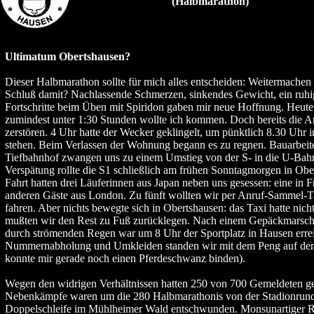
(Halbmarathon)
Ultimatum Obertshausen?
Dieser Halbmarathon sollte für mich alles entscheiden: Weitermachen 
Schluß damit? Nachlassende Schmerzen, sinkendes Gewicht, ein ruhi
Fortschritte beim Üben mit Spiridon gaben mir neue Hoffnung. Heute 
zumindest unter 1:30 Stunden wollte ich kommen. Doch bereits die Anre
zerstören. 4 Uhr hatte der Wecker geklingelt, um pünktlich 8.30 Uhr i
stehen. Beim Verlassen der Wohnung begann es zu regnen. Bauarbeit
Tiefbahnhof zwangen uns zu einem Umstieg von der S- in die U-Bahn.
Verspätung rollte die S1 schließlich am frühen Sonntagmorgen in Obe
Fahrt hatten drei Läuferinnen aus Japan neben uns gesessen: eine in 
anderen Gäste aus London. Zu fünft wollten wir per Anruf-Sammel-Ta
fahren. Aber nichts bewegte sich in Obertshausen: das Taxi hatte nich
mußten wir den Rest zu Fuß zurücklegen. Nach einem Gepäckmarsch
durch strömenden Regen war um 8 Uhr der Sportplatz in Hausen erre
Nummernabholung und Umkleiden standen wir mit dem Peng auf der 
konnte mir gerade noch einen Pferdeschwanz binden).
Wegen den widrigen Verhältnissen hatten 250 von 700 Gemeldeten g
Nebenkämpfe waren um die 280 Halbmarathonis von der Stadionrund
Doppelschleife im Mühlheimer Wald entschwunden. Monsunartiger R