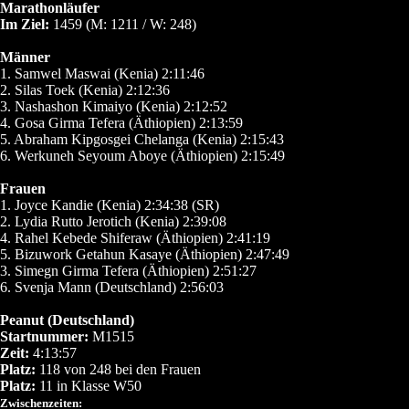
Marathonläufer
Im Ziel:
1459 (M: 1211 / W: 248)
Männer
1. Samwel Maswai (Kenia) 2:11:46
2. Silas Toek (Kenia) 2:12:36
3. Nashashon Kimaiyo (Kenia) 2:12:52
4. Gosa Girma Tefera (Äthiopien) 2:13:59
5. Abraham Kipgosgei Chelanga (Kenia) 2:15:43
6. Werkuneh Seyoum Aboye (Äthiopien) 2:15:49
Frauen
1. Joyce Kandie (Kenia) 2:34:38 (SR)
2. Lydia Rutto Jerotich (Kenia) 2:39:08
4. Rahel Kebede Shiferaw (Äthiopien) 2:41:19
5. Bizuwork Getahun Kasaye (Äthiopien) 2:47:49
3. Simegn Girma Tefera (Äthiopien) 2:51:27
6. Svenja Mann (Deutschland) 2:56:03
Peanut (Deutschland)
Startnummer:
M1515
Zeit:
4:13:57
Platz:
118 von 248 bei den Frauen
Platz:
11 in Klasse W50
Zwischenzeiten: