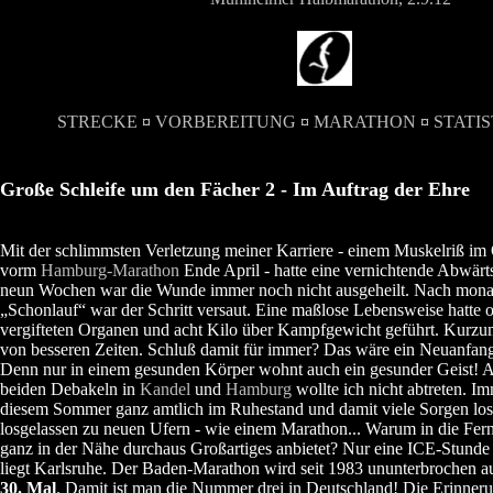
STRECKE
¤
VORBEREITUNG
¤
MARATHON
¤
STATIS
Große Schleife um den Fächer 2 - Im Auftrag der Ehre
Mit der schlimmsten Verletzung meiner Karriere - einem Muskelriß im
vorm
Hamburg-Marathon
Ende April - hatte eine vernichtende Abwärt
neun Wochen war die Wunde immer noch nicht ausgeheilt. Nach monat
„Schonlauf“ war der Schritt versaut. Eine maßlose Lebensweise hatte 
vergifteten Organen und acht Kilo über Kampfgewicht geführt. Kurzu
von besseren Zeiten. Schluß damit für immer? Das wäre ein Neuanfang
Denn nur in einem gesunden Körper wohnt auch ein gesunder Geist! 
beiden Debakeln in
Kandel
und
Hamburg
wollte ich nicht abtreten. Im
diesem Sommer ganz amtlich im Ruhestand und damit viele Sorgen los.
losgelassen zu neuen Ufern - wie einem Marathon... Warum in die Fern
ganz in der Nähe durchaus Großartiges anbietet? Nur eine ICE-Stunde 
liegt Karlsruhe. Der Baden-Marathon wird seit 1983 ununterbrochen 
30. Mal
. Damit ist man die Nummer drei in Deutschland! Die Erinner