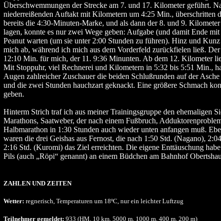
Überschwemmungen der Strecke am 7. und 17. Kilometer geführt. N
niederreißenden Auftakt mit Kilometern um 4:25 Min., überschritten d
bereits die 4:30-Minuten-Marke, und als dann der 8. und 9. Kilometer
lagen, konnte es nur zwei Wege geben: Aufgabe (und damit Ende mit d
Peanut warten (um sie unter 2:00 Stunden zu führen). Hinz und Kunz
mich ab, während ich mich aus dem Vorderfeld zurückfielen ließ. Der
12:10 Min. für mich, der 11. 9:36 Minunten. Ab dem 12. Kilometer li
Mit Stoppuhr, viel Rechnerei und Kilometern in 5:32 bis 5:51 Min., ha
Augen zahlreicher Zuschauer die beiden Schlußrunden auf der Asche
und die zwei Stunden hauchzart geknackt. Eine größere Schmach kon
geben.
Hinterm Strich traf ich aus meiner Trainingsgruppe den ehemaligen Si
Marathons, Saatweber, der nach einem Fußbruch, Adduktorenproble
Halbmarathon in 1:30 Stunden auch wieder unten anfangen muß. Ebe
waren die drei Geishas aus Fernost, die nach 1:50 Std. (Nagano), 2:
2:16 Std. (Kuromi) das Ziel erreichten. Die eigene Enttäuschung hab
Pils (auch „Röpi“ genannt) an einem Büdchen am Bahnhof Obertshau
ZAHLEN UND ZEITEN
Wetter:
regnerisch, Temperaturen um 18ºC, nur ein leichter Luftzug
Teilnehmer gemeldet:
933 (HM, 10 km, 5000 m, 1000 m, 400 m, 200 m)