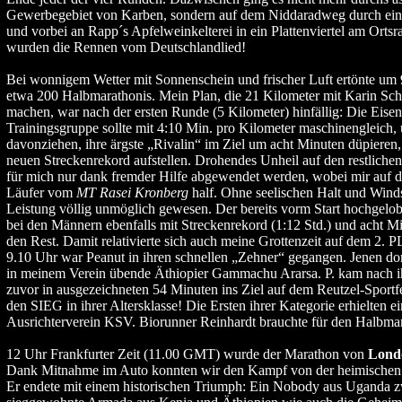
Gewerbegebiet von Karben, sondern auf dem Niddaradweg durch ein
und vorbei an Rapp´s Apfelweinkelterei in ein Plattenviertel am Ortsr
wurden die Rennen vom Deutschlandlied!
Bei wonnigem Wetter mit Sonnenschein und frischer Luft ertönte um 
etwa 200 Halbmarathonis. Mein Plan, die 21 Kilometer mit Karin Sc
machen, war nach der ersten Runde (5 Kilometer) hinfällig: Die Eisen
Trainingsgruppe sollte mit 4:10 Min. pro Kilometer maschinengleich,
davonziehen, ihre ärgste „Rivalin“ im Ziel um acht Minuten düpieren,
neuen Streckenrekord aufstellen. Drohendes Unheil auf den restlichen
für mich nur dank fremder Hilfe abgewendet werden, wobei mir auf 
Läufer vom
MT Rasei Kronberg
half. Ohne seelischen Halt und Winds
Leistung völlig unmöglich gewesen. Der bereits vorm Start hochgel
bei den Männern ebenfalls mit Streckenrekord (1:12 Std.) und acht M
den Rest. Damit relativierte sich auch meine Grottenzeit auf dem 2
9.10 Uhr war Peanut in ihren schnellen „Zehner“ gegangen. Jenen domi
in meinem Verein übende Äthiopier Gammachu Ararsa. P. kam nach i
zuvor in ausgezeichneten 54 Minuten ins Ziel auf dem Reutzel-Sportfe
den SIEG in ihrer Altersklasse! Die Ersten ihrer Kategorie erhielten 
Ausrichterverein KSV. Biorunner Reinhardt brauchte für den Halbmar
12 Uhr Frankfurter Zeit (11.00 GMT) wurde der Marathon von
Lond
Dank Mitnahme im Auto konnten wir den Kampf von der heimischen 
Er endete mit einem historischen Triumph: Ein Nobody aus Uganda 