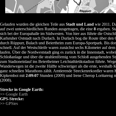
Gelaufen wurden die gleichen Teile aus
Stadt und Land
wie 2011. Da
auf zwei unterschiedlichen Runden ausgetragen, die eine
8
ergaben. St
sich bei der Europahalle im Südwesten. Von hier aus führte die Ostschl
Karlsruher Oststadt nach Durlach. In Durlach bog die Route über den
durch Rüppurr, Bulach und Beiertheim zum Europa-Sportpark. Bis dort
schnell. Auf der Westschleife waren zunächst sechs Kilometer auf de
laufen. Über die Nordweststadt ging es zurück in die Innenstadt, wobei
Schloßanlage und über die strahlenförmig vom Schloß ausgehenden St
zum Stadioneinlauf ins Beiertheimer Leichtathletikstadion führte. We
Wanderwegen ist die zweite Hälfte schwieriger als die erste, weshalb K
ganz schnellen Marathons zählt. Amtierende Streckenrekordler waren 
Kipkemboi mit
2:09:07
Stunden (2009) und Irene Cherop Loritareng m
(2008).
Strecke in Google Earth:
>>
Google Earth
GPS-Strecke:
>>
GPSies