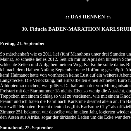
.:: DAS RENNEN ::.
30. Fiducia BADEN-MARATHON KARLSRUHE,
Freitag, 21. September
So märchenhaft wie es 2011 lief (fünf Marathons unter drei Stunden und
Mainz), so scheiße lief es 2012. Seit ich mir im April den hinteren Schen
schlechte Zeiten und Aufgaben meinen Weg. Karlsruhe sollte da ins Bil
ich nach dem Halben Anfang September neue Hoffnung geschöpft. A
kam! Haimanot hatte von vornherein keine Lust auf ein weiteres Abent
Langstrecke. Die Verlockung, mit Hilfsarbeiten einen schnellen Euro f
Äthiopien zu machen, war größer. Da half auch der von Mitorganisator
Freistart mit der Startnummer 18 nichts. Ebenso wenig die Aussicht, d
Treppchen mit einem Schlag so viel zu verdienen, wie mit einem Knoc
Peanut und ich traten die Fahrt nach Karlsruhe diesmal allein an. Im B
vor zwölf Monaten: Erneut diente das „Ibis Karlsruhe City“ als offiziell
Zimmer 251 bekamen wir dasselbe wie im alten Jahr, logierten wieder 
den Assen aus Afrika, sogar der türkische Laden um die Ecke war ders
Sonnabend, 22. September