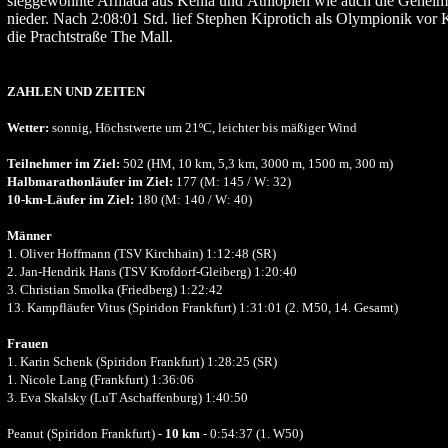
sieggewohnte Armada aus Kenia und Äthiopien wie auch die Geheim
nieder. Nach 2:08:01 Std. lief Stephen Kiprotich als Olympionik vor
die Prachtstraße The Mall.
ZAHLEN UND ZEITEN
Wetter:
sonnig, Höchstwerte um 21ºC, leichter bis mäßiger Wind
Teilnehmer im Ziel:
502 (HM, 10 km, 5,3 km, 3000 m, 1500 m, 300 m)
Halbmarathonläufer im Ziel:
177 (M: 145 / W: 32)
10-km-Läufer im Ziel:
180 (M: 140 / W: 40)
Männer
1. Oliver Hoffmann (TSV Kirchhain) 1:12:48 (SR)
2. Jan-Hendrik Hans (TSV Krofdorf-Gleiberg) 1:20:40
3. Christian Smolka (Friedberg) 1:22:42
13. Kampfläufer Vitus (Spiridon Frankfurt) 1:31:01 (2. M50, 14. Gesamt)
Frauen
1. Karin Schenk (Spiridon Frankfurt) 1:28:25 (SR)
1. Nicole Lang (Frankfurt) 1:36:06
3. Eva Skalsky (LuT Aschaffenburg) 1:40:50
Peanut (Spiridon Frankfurt) -
10 km
- 0:54:37 (1. W50)