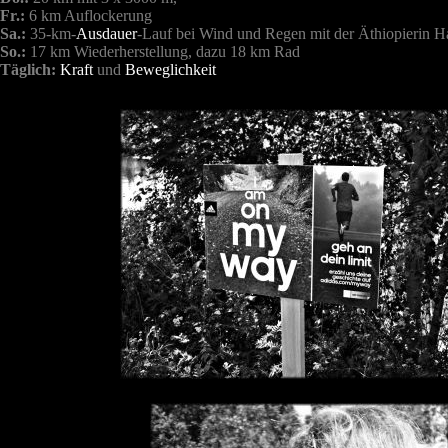
Fr.:
6 km Auflockerung
Sa.:
35-km-
Ausdauer
-Lauf bei Wind und Regen mit der Äthiopierin H
So.:
17 km Wiederherstellung, dazu 18 km Rad
Täglich:
Kraft
und
Beweglichkeit