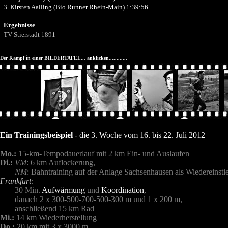
3. Kirsten Aalling (Bio Runner Rhein-Main) 1:39:56
Ergebnisse
TV Stierstadt 1891
Der Kampf in einer BILDERTAFEL... anklicken............
Ein Trainingsbeispiel
- die 3. Woche vom 16. bis 22. Juli 2012
Mo.:
15-km-Tempodauerlauf mit 2 km Ein- und Auslaufen
Di.:
VM
: 6 km Auflockerung,
Di.:
NM
: Bahntraining auf der Anlage Sachsenhausen als Wiedereinsti
Frankfurt
:
Di.:
30 Min.
Aufwärmung
und
Koordination
,
Di.:
danach 2 x 300-500-700-500-300 m und 1 x 200 m,
Di.:
anschließend 15 km Rad
Mi.:
14 km Wiederherstellung
Do.:
20 km mit 3 x 3000 m,