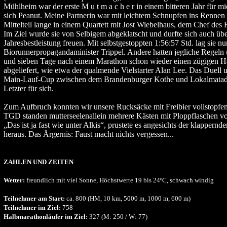
Mühlheim war der erste M u t m a c h e r in einem bitteren Jahr für m
sich Peanut. Meine Partnerin war mit leichtem Schnupfen ins Rennen 
Mittelteil lange in einem Quartett mit Jost Wiebelhaus, dem Chef des 
Im Ziel wurde sie von Selbigem abgeklatscht und durfte sich auch übe
Jahresbestleistung freuen. Mit selbstgestoppten 1:56:57 Std. lag sie nu
Biorunnerpropagandaminister Trippel. Andere hatten jegliche Regeln 
und sieben Tage nach einem Marathon schon wieder einen zügigen 
abgeliefert, wie etwa der qualmende Vielstarter Alan Lee. Das Duell
Main-Lauf-Cup zwischen dem Brandenburger Kothe und Lokalmatad
Letzter für sich.
Zum Aufbruch konnten wir unsere Rucksäcke mit Freibier vollstopfen
TGD standen mutterseelenallein mehrere Kästen mit Ploppflaschen v
„Das ist ja fast wie unter Alkis“, prustete es angesichts der klappernd
heraus. Das Ärgernis: Faust macht nichts vergessen...
ZAHLEN UND ZEITEN
Wetter:
freundlich mit viel Sonne, Höchstwerte 19 bis 24ºC, schwach windig
Teilnehmer am Start:
ca. 800 (HM, 10 km, 5000 m, 1000 m, 600 m)
Teilnehmer im Ziel:
758
Halbmarathonläufer im Ziel:
327 (M: 250 / W: 77)