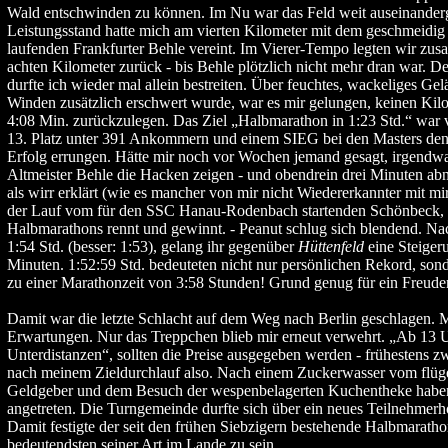
Wald entschwinden zu können. Im Nu war das Feld weit auseinander
Leistungsstand hatte mich am vierten Kilometer mit dem geschmeidig 
laufenden Frankfurter Behle vereint. Im Vierer-Tempo legten wir zus
achten Kilometer zurück - bis Behle plötzlich nicht mehr dran war. D
durfte ich wieder mal allein bestreiten. Über feuchtes, wackeliges Ge
Winden zusätzlich erschwert wurde, war es mir gelungen, keinen Kilo
4:08 Min. zurückzulegen. Das Ziel „Halbmarathon in 1:23 Std.“ war v
13. Platz unter 391 Ankommern und einem SIEG bei den Masters den
Erfolg errungen. Hätte mir noch vor Wochen jemand gesagt, irgendw
Altmeister Behle die Hacken zeigen - und obendrein drei Minuten abn
als wirr erklärt (wie es mancher von mir nicht Wiedererkannter mit mi
der Lauf vom für den SSC Hanau-Rodenbach startenden Schönbeck, 
Halbmarathons rennt und gewinnt. - Peanut schlug sich blendend. N
1:54 Std. (besser: 1:53), gelang ihr gegenüber
Hüttenfeld
eine Steiger
Minuten. 1:52:59 Std. bedeuteten nicht nur persönlichen Rekord, sond
zu einer Marathonzeit von 3:58 Stunden! Grund genug für ein Freude
Damit war die letzte Schlacht auf dem Weg nach Berlin geschlagen. M
Erwartungen. Nur das Treppchen blieb mir erneut verwehrt. „Ab 13 
Unterdistanzen“, sollten die Preise ausgegeben werden - frühestens 
nach meinem Zieldurchlauf also. Nach einem Zuckerwasser vom flüg
Geldgeber und dem Besuch der wespenbelagerten Kuchentheke habe
angetreten. Die Turngemeinde durfte sich über ein neues Teilnehmerh
Damit festigte der seit den frühen Siebzigern bestehende Halbmaratho
bedeutendsten seiner Art im Lande zu sein.