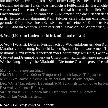
nur unter Schmerzen möglich... Sei´s drum: Lang´ ist´s her, daß ich ei
Deutschland gegen Türkei - das friedlichste Fußballfest der Geschic
wechselten Glaube und Nationalität - und final hatten sich alle lieb. N
Flächenbrände... - - Und dann das: 35 Kilometer lang das Erleben der 
in der Landschaft wahrnimmt. Kein Telefon, kein Funk, nur eine mech
gesunder Körper. Bei einem Selbstversuch auf meiner 35-Kilometer-Run
bei 26 Grad im Schatten, unter Verzicht auf Wasser und Wegzehrung 3,
4. Wo. (150 km):
Laufen macht frei, müde und einsam!
5. Wo. (170 km):
Derweil Peanut nach 88 Wochenkilometern den Runner
Marathonvorbereitung. Es macht keinen Spaß mehr!“ -, wurde mein Tr
bestimmt. Dazu kamen Anzeichen von Übertraining: Muskeln, Gelenke u
Übelkeit und Atemnot bewirkten Unwohlsein. Zugunsten eines niedrig
Wochen lang auf jegliche Alkoholika. Die fünfte Grundlagenwoche sah
Mo.:
24 km Steigerungslauf
Di.:
25 km mit 6 x 1000-m-Tempostrecken mit kurzen Trabpausen
Mi.:
30 km, davon die erste Hälfte bergauf, die zweite bergab
Do.:
VM
: 24 km ruhiger Dauerlauf;
NM
: 12 km als Lokomotive für Pe
Fr.:
wohlverdienter Ruhetag
Sa.:
38 km in 3:15 Stunden mit 10 schnellen letzten Kilometern
So.:
17 km Wiederherstellung
6. Wo. (170 km):
Zwei Salutionen: