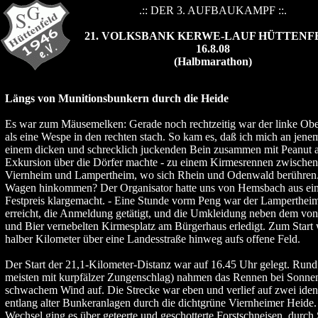
.:: DER 3. AUFBAUKAMPF ::.
21. VOLKSBANK KERWE-LAUF HÜTTENF
16.8.08
(Halbmarathon)
Längs von Munitionsbunkern durch die Heide
Es war zum Mäusemelken: Gerade noch rechtzeitig war der linke Ober
als eine Wespe in den rechten stach. So kam es, daß ich mich an jen
einem dicken und schrecklich juckenden Bein zusammen mit Peanut a
Exkursion über die Dörfer machte - zu einem Kirmesrennen zwische
Viernheim und Lampertheim, wo sich Rhein und Odenwald berühren
Wagen hinkommen? Der Organisator hatte uns von Hemsbach aus ei
Festpreis klargemacht. - Eine Stunde vorm Peng war der Lampertheime
erreicht, die Anmeldung getätigt, und die Umkleidung neben dem von
und Bier vernebelten Kirmesplatz am Bürgerhaus erledigt. Zum Start 
halber Kilometer über eine Landesstraße hinweg aufs offene Feld.
Der Start der 21,1-Kilometer-Distanz war auf 16.45 Uhr gelegt. Rund
meisten mit kurpfälzer Zungenschlag) nahmen das Rennen bei Sonne
schwachem Wind auf. Die Strecke war eben und verlief auf zwei ide
entlang alter Bunkeranlagen durch die dichtgrüne Viernheimer Heide.
Wechsel ging es über geteerte und geschotterte Forstschneisen, durch