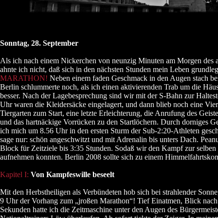
Sonntag, 28. September
Als ich nach einem Nickerchen von neunzig Minuten am Morgen des 
ahnte ich nicht, daß sich in den nächsten Stunden mein Leben grundl
MARATHON!
Neben einem faden Geschmack in den Augen stach bei
Berlin schlummerte noch, als ich einen aktivierenden Trab um die Häu
besser. Nach der Lagebesprechung sind wir mit der S-Bahn zur Haltest
Uhr waren die Kleidersäcke eingelagert, und dann blieb noch eine Vie
Tiergarten zum Start, eine letzte Erleichterung, die Anrufung des Gei
und das hartnäckige Vorrücken zu den Startlöchern. Durch dorniges G
ich mich um 8.56 Uhr in den ersten Sturm der Sub-2:20-Athleten gesc
sage nur: schön angeschwitzt und mit Adrenalin bis unters Dach. Peanu
Block für Zeitziele bis 3:35 Stunden. Sodaß wir den Kampf zur selben 
aufnehmen konnten. Berlin 2008 sollte sich zu einem Himmelfahrtskom
Kapitel I:
Von Kampfeswille beseelt
Mit den Herbstheiligen als Verbündeten hob sich bei strahlender Son
9 Uhr der Vorhang zum „jroßen Marathon“! Tief Einatmen, Blick nach
Sekunden hatte ich die Zeitmaschine unter den Augen des Bürgermeis