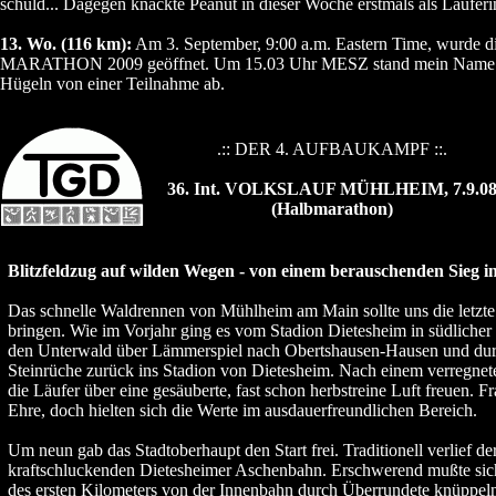
schuld... Dagegen knackte Peanut in dieser Woche erstmals als Läufer
13. Wo. (116 km):
Am 3. September, 9:00 a.m. Eastern Time, wurde 
MARATHON 2009 geöffnet. Um 15.03 Uhr MESZ stand mein Name in de
Hügeln von einer Teilnahme ab.
.:: DER 4. AUFBAUKAMPF ::.
36. Int. VOLKSLAUF MÜHLHEIM, 7.9.0
(Halbmarathon)
Blitzfeldzug auf wilden Wegen - von einem berauschenden Sieg i
Das schnelle Waldrennen von Mühlheim am Main sollte uns die letzte 
bringen. Wie im Vorjahr ging es vom Stadion Dietesheim in südlicher
den Unterwald über Lämmerspiel nach Obertshausen-Hausen und dur
Steinrüche zurück ins Stadion von Dietesheim. Nach einem verregnete
die Läufer über eine gesäuberte, fast schon herbstreine Luft freuen. F
Ehre, doch hielten sich die Werte im ausdauerfreundlichen Bereich.
Um neun gab das Stadtoberhaupt den Start frei. Traditionell verlief de
kraftschluckenden Dietesheimer Aschenbahn. Erschwerend mußte sich
des ersten Kilometers von der Innenbahn durch Überrundete knüppeln