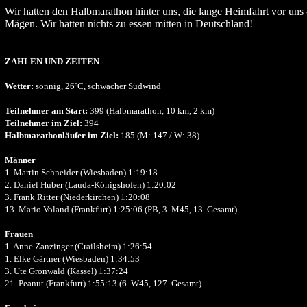
Wir hatten den Halbmarathon hinter uns, die lange Heimfahrt vor uns
Mägen. Wir hatten nichts zu essen mitten in Deutschland!
ZAHLEN UND ZEITEN
Wetter:
sonnig, 26ºC, schwacher Südwind
Teilnehmer am Start:
399 (Halbmarathon, 10 km, 2 km)
Teilnehmer im Ziel:
394
Halbmarathonläufer im Ziel:
185 (M: 147 / W: 38)
Männer
1. Martin Schneider (Wiesbaden) 1:19:18
2. Daniel Huber (Lauda-Königshofen) 1:20:02
3. Frank Ritter (Niederkirchen) 1:20:08
13. Mario Voland (Frankfurt) 1:25:06 (PB, 3. M45, 13. Gesamt)
Frauen
1. Anne Zanzinger (Crailsheim) 1:26:54
1. Elke Gärtner (Wiesbaden) 1:34:53
3. Ute Gronwald (Kassel) 1:37:24
21. Peanut (Frankfurt) 1:55:13 (6. W45, 127. Gesamt)