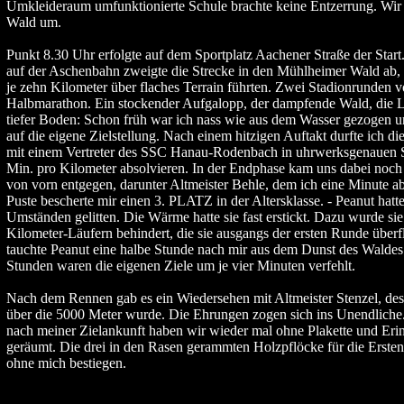
Umkleideraum umfunktionierte Schule brachte keine Entzerrung. Wir
Wald um.
Punkt 8.30 Uhr erfolgte auf dem Sportplatz Aachener Straße der Sta
auf der Aschenbahn zweigte die Strecke in den Mühlheimer Wald ab
je zehn Kilometer über flaches Terrain führten. Zwei Stadionrunden v
Halbmarathon. Ein stockender Aufgalopp, der dampfende Wald, die 
tiefer Boden: Schon früh war ich nass wie aus dem Wasser gezogen 
auf die eigene Zielstellung. Nach einem hitzigen Auftakt durfte ich di
mit einem Vertreter des SSC Hanau-Rodenbach in uhrwerksgenauen S
Min. pro Kilometer absolvieren. In der Endphase kam uns dabei noch
von vorn entgegen, darunter Altmeister Behle, dem ich eine Minute a
Puste bescherte mir einen 3. PLATZ in der Altersklasse. - Peanut hatte
Umständen gelitten. Die Wärme hatte sie fast erstickt. Dazu wurde si
Kilometer-Läufern behindert, die sie ausgangs der ersten Runde überfl
tauchte Peanut eine halbe Stunde nach mir aus dem Dunst des Waldes
Stunden waren die eigenen Ziele um je vier Minuten verfehlt.
Nach dem Rennen gab es ein Wiedersehen mit Altmeister Stenzel, des
über die 5000 Meter wurde. Die Ehrungen zogen sich ins Unendliche
nach meiner Zielankunft haben wir wieder mal ohne Plakette und Eri
geräumt. Die drei in den Rasen gerammten Holzpflöcke für die Ersten
ohne mich bestiegen.