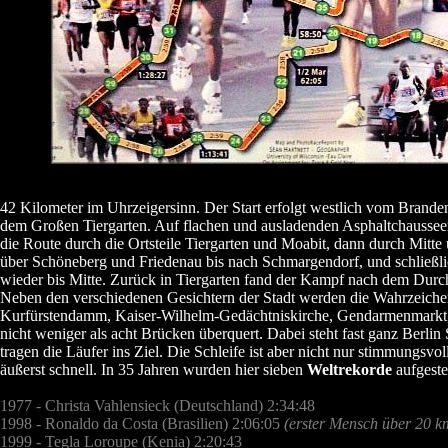
42 Kilometer im Uhrzeigersinn. Der Start erfolgt westlich vom Branden
dem Großen Tiergarten. Auf flachen und ausladenden Asphaltchausse
die Route durch die Ortsteile Tiergarten und Moabit, dann durch Mitte
über Schöneberg und Friedenau bis nach Schmargendorf, und schließl
wieder bis Mitte. Zurück in Tiergarten fand der Kampf nach dem Durchl
Neben den verschiedenen Gesichtern der Stadt werden die Wahrzeichen
Kurfürstendamm, Kaiser-Wilhelm-Gedächtniskirche, Gendarmenmarkt,
nicht weniger als acht Brücken überquert. Dabei steht fast ganz Berli
tragen die Läufer ins Ziel. Die Schleife ist aber nicht nur stimmungsv
äußerst schnell. In 35 Jahren wurden hier sieben
Weltrekorde
aufgestel
1977 - Christa Vahlensieck (Deutschland) 2:34:48
1998 - Ronaldo da Costa (Brasilien) 2:06:05
(erster Mensch über 20 k
1999 - Tegla Loroupe (Kenia) 2:20:43