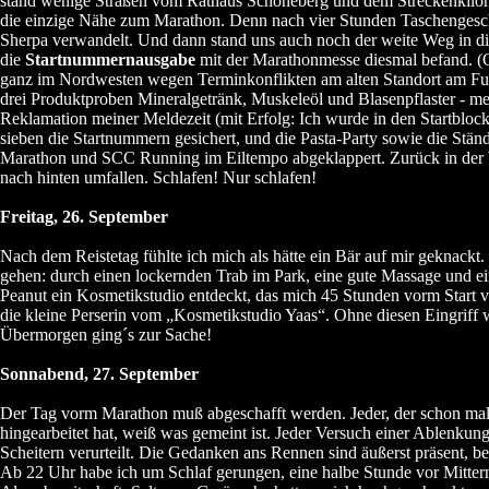
stand wenige Straßen vom Rathaus Schöneberg und dem Streckenkilome
die einzige Nähe zum Marathon. Denn nach vier Stunden Taschengesch
Sherpa verwandelt. Und dann stand uns auch noch der weite Weg in d
die
Startnummernausgabe
mit der Marathonmesse diesmal befand. (O
ganz im Nordwesten wegen Terminkonflikten am alten Standort am Fun
drei Produktproben Mineralgetränk, Muskeleöl und Blasenpflaster - me
Reklamation meiner Meldezeit (mit Erfolg: Ich wurde in den Startblock
sieben die Startnummern gesichert, und die Pasta-Party sowie die Ständ
Marathon und SCC Running im Eiltempo abgeklappert. Zurück in der
nach hinten umfallen. Schlafen! Nur schlafen!
Freitag, 26. September
Nach dem Reistetag fühlte ich mich als hätte ein Bär auf mir geknackt
gehen: durch einen lockernden Trab im Park, eine gute Massage und ein
Peanut ein Kosmetikstudio entdeckt, das mich 45 Stunden vorm Start
die kleine Perserin vom „Kosmetikstudio Yaas“. Ohne diesen Eingriff 
Übermorgen ging´s zur Sache!
Sonnabend, 27. September
Der Tag vorm Marathon muß abgeschafft werden. Jeder, der schon mal l
hingearbeitet hat, weiß was gemeint ist. Jeder Versuch einer Ablenkun
Scheitern verurteilt. Die Gedanken ans Rennen sind äußerst präsent, 
Ab 22 Uhr habe ich um Schlaf gerungen, eine halbe Stunde vor Mitter