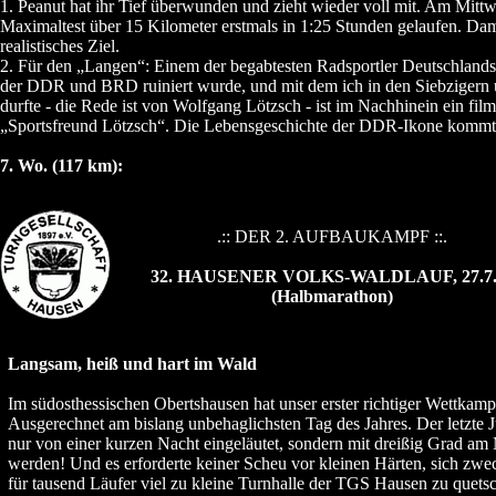
1. Peanut hat ihr Tief überwunden und zieht wieder voll mit. Am Mit
Maximaltest über 15 Kilometer erstmals in 1:25 Stunden gelaufen. Dami
realistisches Ziel.
2. Für den „Langen“: Einem der begabtesten Radsportler Deutschlands
der DDR und BRD ruiniert wurde, und mit dem ich in den Siebziger
durfte - die Rede ist von Wolfgang Lötzsch - ist im Nachhinein ein fi
„Sportsfreund Lötzsch“. Die Lebensgeschichte der DDR-Ikone kommt j
7. Wo. (117 km):
.:: DER 2. AUFBAUKAMPF ::.
32. HAUSENER VOLKS-WALDLAUF, 27.7.
(Halbmarathon)
Langsam, heiß und hart im Wald
Im südosthessischen Obertshausen hat unser erster richtiger Wettkamp
Ausgerechnet am bislang unbehaglichsten Tag des Jahres. Der letzte Ju
nur von einer kurzen Nacht eingeläutet, sondern mit dreißig Grad a
werden! Und es erforderte keiner Scheu vor kleinen Härten, sich zwec
für tausend Läufer viel zu kleine Turnhalle der TGS Hausen zu quet