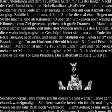
Kurfürstendamm und dem Tauentzien halfen mir aus der langen Nacht un
der Gedächtniskirche, dem Nobelkaufhaus „KaDeWe“, über die rosarot
Postdamer Platz, legte ich vier zackige Kilometer auf den Asphalt - bis 
ausging. Zuhilfe kam mir nun, daß die Strecke diesmal einen Bogen u
Straße machte, und ab Kilometer 40 über den winkeligen aber windge
Kilometer vom Ziel getrennt, spielten sich große Dramen ab. Manche
schon sicher geglaubte Zeit unter drei Stunden noch aus den Händen.
diese wahnsinnig tragischen Geschöpfe hinter sich - um zum Ende hin
letzte Biegung nach links, und hinter der Skulptur des „Alten Fritz“ en
Brandenburger Tor am Horizont. Obwohl ich noch Kraft und Frische ha
denken: „Marathon ist nach 42,195 km zu Ende!“ Erst unter der Siegesg
mein erster Marathon unter der magischen Marke. Noch vierhundert Mete
stand es da: das Tor zum Paradies. Das Zifferblatt zeigte
2:55:19
an.
Sechsundvierzig Jahre mußte ich für dieses Gefühl werden, lange zehn
einundzwanzigmaligem Scheitern war die bereits ein für alle mal abge
waren bis ins Jahr 1918 noch Weltrekord... Damit gelang es mir auch, 
Marathon unter drei Stunden ohne 10-Kilometer-Zeit deutlich unter 40