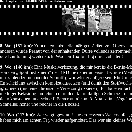
Der Kampf in einer BILDERTAFEL... anklicken............
8. Wo. (152 km):
Zum einen haben die mäßigen Zeiten von Obertshaus
anderen wurde Peanut von der anhaltenden Dürre vollends zerrommelt.
öde Lauftraining weitere acht Wochen Tag für Tag durchzuhalten!
9. Wo. (140 km):
Eine Muskelverletzung, die mir bereits die Berlin-M
von den „Sportmedizinern“ der BRD nie näher untersucht wurde (Merk
nur zahlender humanoider Schrott!), war wieder aufgerissen. Ein Unhei
Entscheidung zwischen komplett aussetzen (und damit den Stoffwechse
ignorieren (und eine chronische Verletzung riskieren). Ich habe einfa
niedriger Belastung und einem dumpfen, krampfartigen Schmerz im li
dann konsequent und schnell! Ferner wurde am 8. August im „Vogelne
Schneller, höher und reicher in die Endzeit!
10. Wo. (113 km):
Wer wagt, gewinnt! Unverdrossenes Weiterlaufen, 
haben mich am achten Tag wieder aufgerichtet. Das war ein kleines W