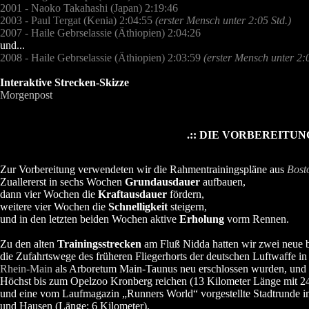
2001 - Naoko Takahashi (Japan) 2:19:46
2003 - Paul Tergat (Kenia) 2:04:55
(erster Mensch unter 2:05 Std.)
2007 - Haile Gebrselassie (Äthiopien) 2:04:26
und...
2008 - Haile Gebrselassie (Äthiopien) 2:03:59
(erster Mensch unter 2:0
Interaktive Strecken-Skizze
Morgenpost
.:: DIE VORBEREITUNG
Zur Vorbereitung verwendeten wir die Rahmentrainingspläne aus
Bost
Zuallererst in sechs Wochen
Grundausdauer
aufbauen,
dann vier Wochen die
Kraftausdauer
fördern,
weitere vier Wochen die
Schnelligkeit
steigern,
und in den letzten beiden Wochen aktive
Erholung
vorm Rennen.
Zu den alten
Trainingsstrecken
am Fluß Nidda hatten wir zwei neue
die Zufahrtswege des früheren Fliegerhorts der deutschen Luftwaffe i
Rhein-Main
als Arboretum Main-Taunus neu erschlossen wurden, und
Höchst bis zum Opelzoo Kronberg reichen (13 Kilometer Länge mit 2
und eine vom Laufmagazin „Runners World“ vorgestellte Stadtrunde
und Hausen (Länge: 6 Kilometer).