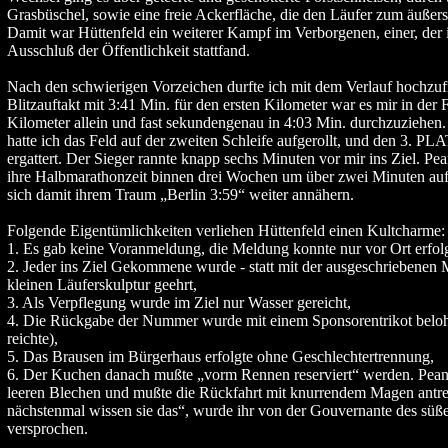
Grasbüschel, sowie eine freie Ackerfläche, die den Läufer zum äuße
Damit war Hüttenfeld ein weiterer Kampf im Verborgenen, einer, der
Ausschluß der Öffentlichkeit stattfand.
Nach den schwierigen Vorzeichen durfte ich mit dem Verlauf hochzufr
Blitzauftakt mit 3:41 Min. für den ersten Kilometer war es mir in der 
Kilometer allein und fast sekundengenau in 4:03 Min. durchzuziehen
hatte ich das Feld auf der zweiten Schleife aufgerollt, und den 3. PLA
ergattert. Der Sieger rannte knapp sechs Minuten vor mir ins Ziel. P
ihre Halbmarathonzeit binnen drei Wochen um über zwei Minuten auf
sich damit ihrem Traum „Berlin 3:59“ weiter annähern.
Folgende Eigentümlichkeiten verliehen Hüttenfeld einen Kultcharme:
1. Es gab keine Voranmeldung, die Meldung konnte nur vor Ort erfol
2. Jeder ins Ziel Gekommene wurde - statt mit der ausgeschriebenen M
kleinen Läuferskulptur geehrt,
3. Als Verpflegung wurde im Ziel nur Wasser gereicht,
4. Die Rückgabe der Nummer wurde mit einem Sponsorentrikot belohn
reichte),
5. Das Brausen im Bürgerhaus erfolgte ohne Geschlechtertrennung,
6. Der Kuchen danach mußte „vorm Rennen reserviert“ werden. Peanu
leeren Blechen und mußte die Rückfahrt mit knurrendem Magen antr
nächstenmal wissen sie das“, wurde ihr von der Gouvernante des sü
versprochen.