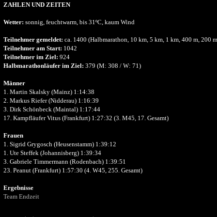
ZAHLEN UND ZEITEN
Wetter:
sonnig, feuchtwarm, bis 31ºC, kaum Wind
Teilnehmer gemeldet:
ca. 1400 (Halbmarathon, 10 km, 5 km, 1 km, 400 m, 200 
Teilnehmer am Start:
1042
Teilnehmer im Ziel:
924
Halbmarathonläufer im Ziel:
379 (M: 308 / W: 71)
Männer
1. Martin Skalsky (Mainz) 1:14:38
2. Markus Riefer (Nidderau) 1:16:39
3. Dirk Schönbeck (Maintal) 1:17:44
17. Kampfläufer Vitus (Frankfurt) 1:27:32 (3. M45, 17. Gesamt)
Frauen
1. Sigrid Grygosch (Heusenstamm) 1:39:12
1. Ute Steffek (Johannisberg) 1:39:34
3. Gabriele Timmermann (Rodenbach) 1:39:51
23. Peanut (Frankfurt) 1:57:30 (4. W45, 255. Gesamt)
Ergebnisse
Team Endzeit