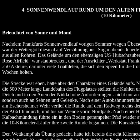
4. SONNENWENDLAUF RUND UM DEN ALTEN FL
(10 Kilometer)
Beleuchtet von Sonne und Mond
Nachdem Frankfurts Sonnenwendlauf vorigen Sommer wegen Übers
war der Wettergott diesmal auf Versöhnung aus. Sogar abends feuert
aus allen Rohren. Das Gelände um den ehemaligen US-Hubschrauber
Rose Airfield“ war staubtrocken, und der Ausrichter „Werkstatt Frankf
250 Akteure, darunter viele Triathleten, die sich den Speed für die I
Wochen holten.
Die Strecke war eben, hatte aber den Charakter eines Geländelaufs. N
die 500 Meter lange Landebahn des Flugplatzes stellten die Kuhlen 
Deich und in den Auen der Nidda hohe Anforderungen - nicht nur an
sondern auch an Sehnen und Gelenke. Nach einer Autobahnunterfüh
am Eschersheimer Wehr verlief die Runde auf dem Radweg rechts de
der A661 hindurch, und bis zur Wende vorm Nordpark. Nach einer Ho
Kalbachmündung führte ein in den Boden getrampelter Pfad wieder a
die 10-Kilometer-Läufer ihre zweite Runde begannen. Die Kurzstreckl
Den Wettkampf als Übung gedacht, hatte ich bereits die acht Kilomete
zurückgelegt. Es verstrich eine weitere Dreiviertelstunde bis zum St