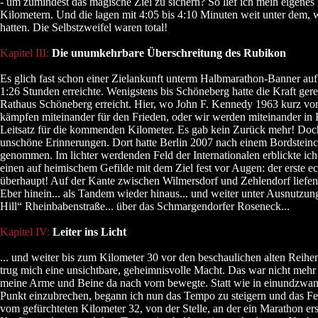
- um zumindest das magische Ziel zu sichern? So lief ich mein eigenes
Kilometern. Und die lagen mit 4:05 bis 4:10 Minuten weit unter dem
hatten. Die Selbstzweifel waren total!
Kapitel III:
Die unumkehrbare Überschreitung des Rubikon
Es glich fast schon einer Zielankunft unterm Halbmarathon-Banner au
1:26 Stunden erreichte. Wenigstens bis Schöneberg hatte die Kraft gere
Rathaus Schöneberg erreicht. Hier, wo John F. Kennedy 1963 kurz vo
kämpfen miteinander für den Frieden, oder wir werden miteinander in
Leitsatz für die kommenden Kilometer. Es gab kein Zurück mehr! Doch
unschöne Erinnerungen. Dort hatte Berlin 2007 nach einem Bordstein
genommen. Im lichter werdenden Feld der Internationalen erblickte i
einen auf heimischem Gefilde mit dem Ziel fest vor Augen: der erste e
überhaupt! Auf der Kante zwischen Wilmersdorf und Zehlendorf liefen 
Eber hinein... als Tandem wieder hinaus... und weiter unter Ausnutzu
Hill“ Rheinbabenstraße... über das Schmargendorfer Roseneck...
Kapitel IV:
Leiter ins Licht
... und weiter bis zum Kilometer 30 vor den beschaulichen alten Rei
trug mich eine unsichtbare, geheimnisvolle Macht. Das war nicht mehr
meine Arme und Beine da nach vorn bewegte. Statt wie in einundzwan
Punkt einzubrechen, begann ich nun das Tempo zu steigern und das Fel
vom gefürchteten Kilometer 32, von der Stelle, an der ein Marathon 