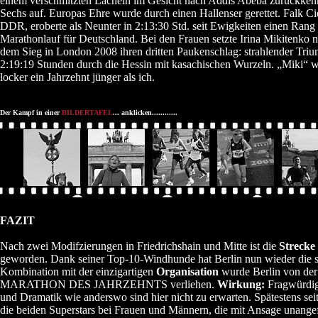
einem verschmitzten Lächeln im Gesicht nach Addis Abeba zurückkehrt.
Sechs auf. Europas Ehre wurde durch einen Hallenser gerettet. Falk Ci
DDR, eroberte als Neunter in 2:13:30 Std. seit Ewigkeiten einen Rang
Marathonlauf für Deutschland. Bei den Frauen setzte Irina Mikitenko 
dem Sieg in London 2008 ihren dritten Paukenschlag: strahlender Tr
2:19:19 Stunden durch die Hessin mit kasachischen Wurzeln. „Miki“ 
locker ein Jahrzehnt jünger als ich.
Der Kampf in einer
BILDERTAFEL
... anklicken............
FAZIT
Nach zwei Modifzierungen in Friedrichshain und Mitte ist die
Strecke
geworden. Dank seiner Top-10-Windhunde hat Berlin nun wieder die sc
Kombination mit der einzigartigen
Organisation
wurde Berlin von der 
MARATHON DES JAHRZEHNTS verliehen.
Wirkung:
Fragwürdig 
und Dramatik wie anderswo sind hier nicht zu erwarten. Spätestens seit
die beiden Superstars bei Frauen und Männern, die mit Ansage unangef