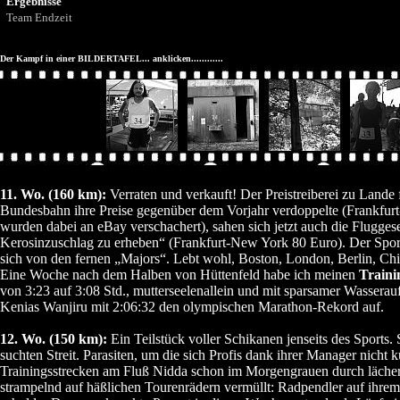
Ergebnisse
Team Endzeit
Der Kampf in einer BILDERTAFEL... anklicken............
11. Wo. (160 km):
Verraten und verkauft! Der Preistreiberei zu Lande 
Bundesbahn ihre Preise gegenüber dem Vorjahr verdoppelte (Frankfurt-
wurden dabei an eBay verschachert), sahen sich jetzt auch die Flugge
Kerosinzuschlag zu erheben“ (Frankfurt-New York 80 Euro). Der Spor
sich von den fernen „Majors“. Lebt wohl, Boston, London, Berlin, Ch
Eine Woche nach dem Halben von Hüttenfeld habe ich meinen
Traini
von 3:23 auf 3:08 Std., mutterseelenallein und mit sparsamer Wasserauf
Kenias Wanjiru mit 2:06:32 den olympischen Marathon-Rekord auf.
12. Wo. (150 km):
Ein Teilstück voller Schikanen jenseits des Sport
suchten Streit. Parasiten, um die sich Profis dank ihrer Manager ni
Trainingsstrecken am Fluß Nidda schon im Morgengrauen durch lächer
strampelnd auf häßlichen Tourenrädern vermüllt: Radpendler auf ihre