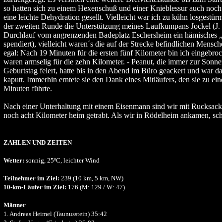
so hatten sich zu einem Hexenschuß und einer Knieblessur auch noch
eine leichte Dehydration gesellt. Vielleicht war ich zu kühn losgestürmt
der zweiten Runde die Unterstützung meines Laufkumpans Jockel (J. h
Durchlauf vom angrenzenden Badeplatz Eschersheim ein hämisches „
spendiert), vielleicht waren´s die auf der Strecke befindlichen Mensche
egal: Nach 19 Minuten für die ersten fünf Kilometer bin ich eingebr
waren armselig für die zehn Kilometer. - Peanut, die immer zur Son
Geburtstag feiert, hatte bis in den Abend im Büro geackert und war d
kaputt. Immerhin erntete sie den Dank eines Mitläufers, den sie zu ein
Minuten führte.
Nach einer Unterhaltung mit einem Eisenmann sind wir mit Rucksack
noch acht Kilometer heim getrabt. Als wir in Rödelheim ankamen, sc
ZAHLEN UND ZEITEN
Wetter:
sonnig, 25ºC, leichter Wind
Teilnehmer im Ziel:
239 (10 km, 5 km, NW)
10-km-Läufer im Ziel:
176 (M: 129 / W: 47)
Männer
1. Andreas Heimel (Taunusstein) 35:42