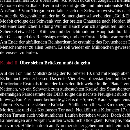
Nationaltrainers Löw überlaufen. Ab sofort tickte der Zeiger. In mei
Nationen des Erdballs. Berlin ist der drittgrößte und internationalste Ma
Ausländer! Vom Tiergarten entfaltete sich der Schwarm westwärts nac
wurde die Siegessäule mit der im Sonnenglanz schwebenden „Gold-Els
Moabit erfolgte der Schwenk von der breiten Chaussee nach Norden 
Mit einer ziemlichen Ladung Wut im Bauch war ich angelaufen, und sc
Schenkel etwas! Das Kittchen und der lichtmoderne Hauptbahnhof blieb
der Glaskuppel des Reichstags rechts, und der Ortsteil Mitte war errei
Am Ende der abfallenden Reinhardtstraße erstrahlte das Revuetheater F
Menschenmeer zu allen Seiten. Es soll wieder ein Milliönchen gewesen s
defensiver zu laufen.
Kapitel II:
Über sieben Brücken mußt du gehn
Auf der Tor- und Mollstraße lag der Kilometer 10, und mit knapp übe
Es lief auch wieder besser. Das erste Viertel war überstanden und der 
Territorium: Erstmals führte der Kurs deutlich weiter in die „Platte“ vo
Nationen, wo ein Schwenk zum gutbesuchten Kreisel des Strausberger 
ehemaligen Paradestraße der DDR folgte die nächste Neuigkeit durch 
hinweg. Ein Zuschauer berlinerte „Det is die Spree.“ Karat sangen ei
Jahren. Es war die siebente Brücke... Südlich von ihr war Kreuzberg er
Moritzplatz und das Kottbusser Tor nach Neukölln mit Kilometer 17 u
neben Turnen auch volkstümliches Laufen betrieben wurde. Doch dafür
Erinnerungen ans Vorjahr wurden wach: Schlaflosigkeit, Krämpfe, total
mir vorbei. Hätte ich doch auf Nummer sicher gehen und mich einfach