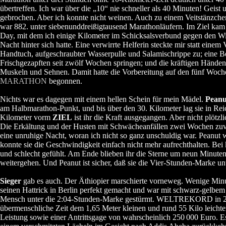
übertreffen. Ich war über die „10“ nie schneller als 40 Minuten! Geist 
gebrochen. Aber ich konnte nicht weinen. Auch zu einem Veitstänzchen
war 882. unter siebenunddreißigtausend Marathonläufern. Im Ziel ka
Day, mit dem ich einige Kilometer im Schicksalsverbund gegen den Win
Nacht hinter sich hatte. Eine verwirrte Helferin steckte mir statt eine
Handtuch, aufgeschraubter Wasserpulle und Salamischrippe zu; eine Berl
Frischgezapften seit zwölf Wochen springen; und die kräftigen Händen
Muskeln und Sehnen. Damit hatte die Vorbereitung auf den fünf Woch
MARATHON
begonnen.
Nichts war es dagegen mit einem hellen Schein für mein Mädel.
Peanu
am Halbmarathon-Punkt, und bis über den 30. Kilometer lag sie in Rei
Kilometer vorm
ZIEL
ist ihr die Kraft ausgegangen. Aber nicht plötzl
Die Erkältung und der Husten mit Schwächeanfällen zwei Wochen zuv
eine unruhige Nacht, woran ich nicht so ganz unschuldig war. Peanut 
konnte sie die Geschwindigkeit einfach nicht mehr aufrechthalten. Be
und schlecht gefühlt. Am Ende blieben ihr die Sterne um neun Minute
weitergehen. Und Peanut ist sicher, daß sie die Vier-Stunden-Marke unt
Sieger
gab es auch. Der Äthiopier marschierte vorneweg. Wenige Minut
seinen Hattrick in Berlin perfekt gemacht und war mit schwarz-gelbem 
Mensch unter die 2:04-Stunden-Marke gestürmt. WELTREKORD in 2:0
übermenschliche Zeit dem 1,65 Meter kleinen und rund 55 Kilo leicht
Leistung sowie einer Antrittsgage von wahrscheinlich 250
000 Euro. Es