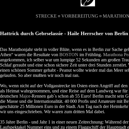
STRECKE
¤
VORBEREITUNG
¤
MARATHO
Hattrick durch Gebrselassie - Haile Herrscher von Berlin
Das Marathonjahr steht in voller Blüte, wenn es in Berlin zur Sache geh
Athen“ waren die Resultate von
BOSTON
im Frühling.
Marathona Pe
angekommen, ich selber war um lumpige 52 Sekunden am großen Traum
Schlaf geraubt und eine schon sichere Zeit unter drei Stunden zerstört
einen schönen Sommer gehabt - Peanut wollte wieder mal das Meer seh
gelaufen. So aber mußten wir noch mal ran.
Wo, wenn nicht auf der Vollgasstrecke im Osten einen Angriff auf den 
als Heimat wahrgenommen, und eine Reise auf dem Landweg war für 
deutschen
Major
-Rennen gab´s schon ab 55 Euro! Berlin macht sein G
die Masse und die Internationalität. 40
000 Profis und Amateure mit Beg
geschätzte 25 Millionen Euro in der Stadt. Am Tag nach der Heimkehr
wir uns eingeschrieben. Wir waren zum dritten Mal dabei.
35 Jahre Berlin - und Jahr 1 in einer neuen Zeitrechnung: Während de
Laufspektakel Nummer eins und zu einem Flaggschiff der Hauptstadt emp