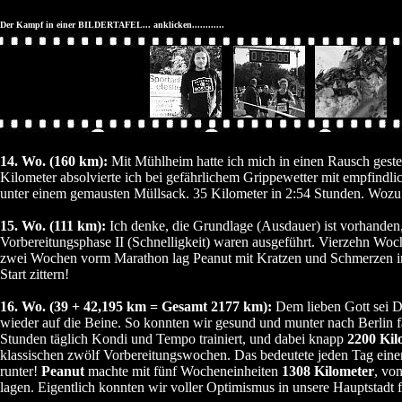
Der Kampf in einer BILDERTAFEL... anklicken............
14. Wo. (160 km):
Mit Mühlheim hatte ich mich in einen Rausch gesteige
Kilometer absolvierte ich bei gefährlichem Grippewetter mit empfindl
unter einem gemausten Müllsack. 35 Kilometer in 2:54 Stunden. Wozu e
15. Wo. (111 km):
Ich denke, die Grundlage (Ausdauer) ist vorhanden,
Vorbereitungsphase II (Schnelligkeit) waren ausgeführt. Vierzehn Woch
zwei Wochen vorm Marathon lag Peanut mit Kratzen und Schmerzen i
Start zittern!
16. Wo. (39 + 42,195 km = Gesamt 2177 km):
Dem lieben Gott sei D
wieder auf die Beine. So konnten wir gesund und munter nach Berlin fa
Stunden täglich Kondi und Tempo trainiert, und dabei knapp
2200 Kil
klassischen zwölf Vorbereitungswochen. Das bedeutete jeden Tag ein
runter!
Peanut
machte mit fünf Wocheneinheiten
1308 Kilometer
, vo
lagen. Eigentlich konnten wir voller Optimismus in unsere Hauptstadt 