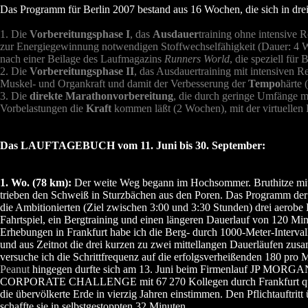
Das Programm für Berlin 2007 bestand aus 16 Wochen, die sich in drei
1. Die
Vorbereitungsphase I
, das
Ausdauer
training ohne intensive 
zur Energiegewinnung notwendigen Stoffwechselfähigkeit (Dauer: 4 Wo
nach einer Beilage des Laufmagazins
Runners World
, die speziell für 
2. Die
Vorbereitungsphase II
, das Ausdauertraining mit intensiven 
Muskel- und Organkraft und damit der Verbesserung der
Tempo
härte
3. Die
direkte Marathonvorbereitung
, die durch geringe Umfänge mi
Vorbelastungen die
Kraft
kommen läßt (2 Wochen), mit der virtuelle
Das LAUFTAGEBUCH vom 11. Juni bis 30. September:
1. Wo. (78 km):
Der weite Weg begann im Hochsommer. Bruthitze mit
trieben den Schweiß in Sturzbächen aus den Poren. Das Programm de
die Ambitionierten (Ziel zwischen 3:00 und 3:30 Stunden) drei aerobe 
Fahrtspiel, ein Bergtraining und einen längeren Dauerlauf von 120 Mi
Erhebungen in Frankfurt habe ich die Berg- durch 1000-Meter-Interval
und aus Zeitnot die drei kurzen zu zwei mittellangen Dauerläufen zu
versuche ich die Schrittfrequenz auf die erfolgsverheißenden 180 pro M
Peanut
hingegen durfte sich am 13. Juni beim Firmenlauf JP MOR
CORPORATE CHALLENGE
mit 67
270 Kollegen durch Frankfurt q
die übervölkerte Erde in vierzig Jahren einstimmen. Den Pflichtauftritt
schaffte sie in selbstgestoppten 32 Minuten.