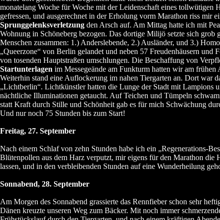
monatelang Woche für Woche mit der Leidenschaft eines tollwütigen 
gefressen, und ausgerechnet in der Erholung vorm Marathon riss mir ei
Sprunggelenksverletzung
den Arsch auf. Am Mittag hatte ich mit Pea
Wohnung in Schöneberg bezogen. Das dortige Milijö setzte sich grob g
Menschen zusammen: 1.) Anderslebende, 2.) Ausländer, und 3.) Homos
„Queerzone“ von Berlin gelandet und neben 57 Freudenhäusern und F
von tosenden Hauptstraßen umschlungen. Die Beschaffung von Verpfl
Startunterlagen
im Messegeände am Funkturm hatten wir am frühen A
Weiterhin stand eine Auflockerung im nahen Tiergarten an. Dort war da
„Lichtberlin“. Lichtkünstler hatten die Lunge der Stadt mit Lampions 
nächtliche Illuminationen getaucht. Auf Teichen und Tümpeln schw
statt Kraft durch Stille und Schönheit gab es für mich Schwächung d
Und nur noch 75 Stunden bis zum Start!
Freitag, 27. September
Nach einem Schlaf von zehn Stunden habe ich ein „Regenerations-Bes
Blütenpollen aus dem Harz verputzt, mir eigens für den Marathon die 
lassen, und in den verbleibenden Stunden auf eine Wunderheilung gehof
Sonnabend, 28. September
Am Morgen des Sonnabend grassierte das Rennfieber schon sehr heftig
Dänen kreuzte unseren Weg zum Bäcker. Mit noch immer schmerzende
Frühstückslauf durch den Tiergarten, und nach einem kräftigen Abende