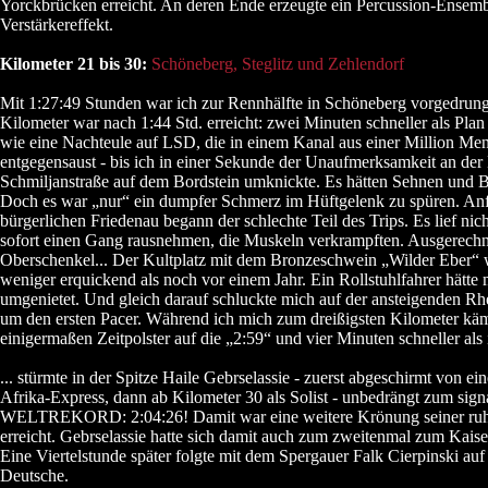
Yorckbrücken erreicht. An deren Ende erzeugte ein Percussion-Ensemb
Verstärkereffekt.
Kilometer 21 bis 30:
Schöneberg, Steglitz und Zehlendorf
Mit 1:27:49 Stunden war ich zur Rennhälfte in Schöneberg vorgedrung
Kilometer war nach 1:44 Std. erreicht: zwei Minuten schneller als Plan
wie eine Nachteule auf LSD, die in einem Kanal aus einer Million Me
entgegensaust - bis ich in einer Sekunde der Unaufmerksamkeit an de
Schmiljanstraße auf dem Bordstein umknickte. Es hätten Sehnen und B
Doch es war „nur“ ein dumpfer Schmerz im Hüftgelenk zu spüren. An
bürgerlichen Friedenau begann der schlechte Teil des Trips. Es lief nic
sofort einen Gang rausnehmen, die Muskeln verkrampften. Ausgerech
Oberschenkel... Der Kultplatz mit dem Bronzeschwein „Wilder Eber“ 
weniger erquickend als noch vor einem Jahr. Ein Rollstuhlfahrer hätte
umgenietet. Und gleich darauf schluckte mich auf der ansteigenden Rh
um den ersten Pacer. Während ich mich zum dreißigsten Kilometer käm
einigermaßen Zeitpolster auf die „2:59“ und vier Minuten schneller als i
... stürmte in der Spitze Haile Gebrselassie - zuerst abgeschirmt von e
Afrika-Express, dann ab Kilometer 30 als Solist - unbedrängt zum signa
WELTREKORD: 2:04:26! Damit war eine weitere Krönung seiner ru
erreicht. Gebrselassie hatte sich damit auch zum zweitenmal zum Kaise
Eine Viertelstunde später folgte mit dem Spergauer Falk Cierpinski auf 
Deutsche.