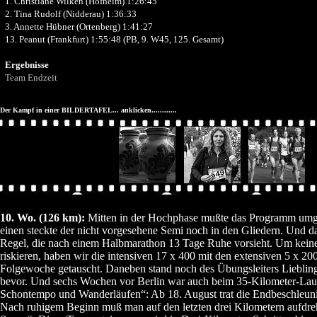
1. Christiane Wilken (Hofheim) 1:26:45
2. Tina Rudolf (Nidderau) 1:36:33
3. Annette Hübner (Ortenberg) 1:41:27
13. Peanut (Frankfurt) 1:55:48 (PB, 9. W45, 125. Gesamt)
Ergebnisse
Team Endzeit
Der Kampf in einer BILDERTAFEL... anklicken............
10. Wo. (126 km):
Mitten in der Hochphase mußte das Programm umg
einen steckte der nicht vorgesehene Semi noch in den Gliedern. Und da
Regel, die nach einem Halbmarathon 13 Tage Ruhe vorsieht. Um keine
riskieren, haben wir die intensiven 17 x 400 mit den extensiven 5 x 20
Folgewoche getauscht. Daneben stand noch des Übungsleiters Lieblings
bevor. Und sechs Wochen vor Berlin war auch beim 35-Kilometer-Lau
Schontempo und Wanderläufen“: Ab 18. August trat die Endbeschleuni
Nach ruhigem Beginn muß man auf den letzten drei Kilometern aufdre