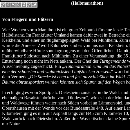
(Halbmarathon)
Von Fliegern und Flitzern
Vier Wochen vorm Marathon ist ein guter Zeitpunkt für eine letzte Te
Halbdistanz. Im Frankfurter Umland kamen dafür zwei in Betracht: ei
Kelkheim, und einer im fluglärmgeplagten Wald bei Mühlheim. Zum 
wurde die Anreise. Zwölf Kilometer sind es von uns nach Kelkheim. E
unüberwindbare Hürde sonntagmorgens mit den Öffentlichen. Damit g
Frankfurter Südosten nach Mühlheim. Zu einer Veranstaltung, die 35 J
Entstehung noch nicht im Netz ankam. Der Chef der
Turngemeinde v
Ausschreibung zugeschickt. Ein „
Halbmarathon rund um das Naherh
eine der schönsten und waldreichsten Laufstrecken Hessens
“ war dari
dem Vermerk „
Die Strecke ist eben und fast ausschließlich im Wald. 
Bäume abtransportiert wurden könnten sich Spuren auf den Wegen be
In echt ging es vom Sportplatz Dietesheim zunächst in die Wald- und
ehemaligen Basaltsteinbrüche von „Diddesem“, wie es in der Mundart
und Waldwege führten weiter nach Süden vorbei an Lämmerspiel, un
Obertshausen mit der Wende vor der Bundesstraße 448. Auf einer Lä
Kilometern ging es nun auf Asphalt längs zur B45 zum Kilometer 10,
Wald zurück nach Dietesheim. Außer drei Wassertischen: keine Spu
nur Natur.