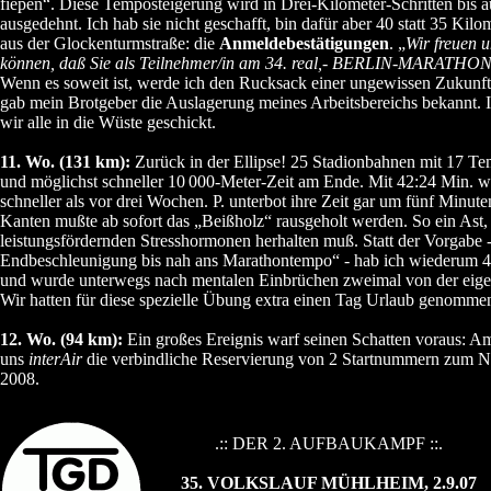
fiepen“. Diese Temposteigerung wird in Drei-Kilometer-Schritten bis 
ausgedehnt. Ich hab sie nicht geschafft, bin dafür aber 40 statt 35 Kilom
aus der Glockenturmstraße: die
Anmeldebestätigungen
. „
Wir freuen u
können, daß Sie als Teilnehmer/in am 34. real,- BERLIN-MARATHON 
Wenn es soweit ist, werde ich den Rucksack einer ungewissen Zukunft
gab mein Brotgeber die Auslagerung meines Arbeitsbereichs bekannt. 
wir alle in die Wüste geschickt.
11. Wo. (131 km):
Zurück in der Ellipse! 25 Stadionbahnen mit 17 T
und möglichst schneller 10
000-Meter-Zeit am Ende. Mit 42:24 Min. wa
schneller als vor drei Wochen. P. unterbot ihre Zeit gar um fünf Minut
Kanten mußte ab sofort das „Beißholz“ rausgeholt werden. So ein Ast,
leistungsfördernden Stresshormonen herhalten muß. Statt der Vorgabe 
Endbeschleunigung bis nah ans Marathontempo“ - hab ich wiederum 4
und wurde unterwegs nach mentalen Einbrüchen zweimal von der eige
Wir hatten für diese spezielle Übung extra einen Tag Urlaub genomme
12. Wo. (94 km):
Ein großes Ereignis warf seinen Schatten voraus: Am
uns
interAir
die verbindliche Reservierung von 2 Startnummern zum
2008.
.:: DER 2. AUFBAUKAMPF ::.
35. VOLKSLAUF MÜHLHEIM, 2.9.07