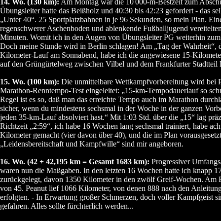
14. Wo. (130 km):
Am Montag war die 10
000-m-Bestzeit zum Abschu
Übungsleiter hatte das Beißholz und 40:30 bis 42:23 gefordert - das selb
„Unter 40“. 25 Sportplatzbahnen in je 96 Sekunden, so mein Plan. Eine 
regenschwerer Aschenboden und ablenkende Fußballjugend vereitelten
Minuten. Womit ich in den Augen von Übungsleiter PG weiterhin zum
Doch meine Stunde wird in Berlin schlagen! Am „Tag der Wahrheit“, 
Kilometer-Lauf am Sonnabend, habe ich die angewiesene 15-Kilomet
auf den Grüngürtelweg zwischen Vilbel und dem Frankfurter Stadttei
15. Wo. (100 km):
Die unmittelbare Wettkampfvorbereitung wird bei
Marathon-Renntempo-Test eingeleitet: „15-km-Tempodauerlauf so schne
Regel ist es so, daß man das erreichte Tempo auch im Marathon durchl
sicher, wenn du mindestens sechsmal in der Woche in der ganzen Vorber
jeden 35-km-Lauf absolviert hast.“ Mit 1:03 Std. über die „15“ lag prä
Richtzeit „2:59“, ich habe 16 Wochen lang sechsmal trainiert, habe ach
Kilometer gemacht (vier davon über 40), und die im Plan vorausgese
„Leidensbereitschaft und Kampfwille“ sind mir angeboren.
16. Wo. (42 + 42,195 km = Gesamt 1683 km):
Progressiver Umfangs
waren nun die Maßgaben. In den letzten 16 Wochen hatte ich knapp 1
zurückgelegt, davon 1350 Kilometer in den zwölf Greif-Wochen. Am 
von 45. Peanut lief 1066 Kilometer, von denen 888 nach den Anleitun
erfolgten. - In Erwartung großer Schmerzen, doch voller Kampfgeist si
gefahren. Alles sollte fürchterlich werden...