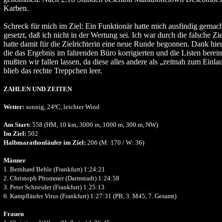
Karben.
Schreck für mich im Ziel: Ein Funktionär hatte mich ausfindig gemac
gesetzt, daß ich nicht in der Wertung sei. Ich war durch die falsche Z
hatte damit für die Zielrichterin eine neue Runde begonnen. Dank hie
die das Ergebnis im fahrenden Büro korrigierten und die Listen berei
mußten wir fallen lassen, da diese alles andere als „zeitnah zum Einla
blieb das rechte Treppchen leer.
ZAHLEN UND ZEITEN
Wetter:
sonnig, 24ºC, leichter Wind
Am Start:
558 (HM, 10 km, 3000 m, 1000 m, 300 m, NW)
Im Ziel:
502
Halbmarathonläufer im Ziel:
206 (M: 170 / W: 36)
Männer
1. Bernhard Behle (Frankfurt) 1:24:21
2. Christoph Pfrommer (Darmstadt) 1:24:58
3. Peter Schneider (Frankfurt) 1:25:13
6. Kampfläufer Vitus (Frankfurt) 1:27:31 (PB, 3. M45, 7. Gesamt)
Frauen