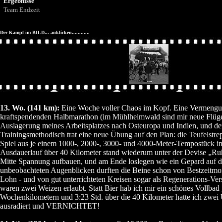
Ergebnisse
Team Endzeit
Der Kampf im BILD... anklicken............
13. Wo. (141 km):
Eine Woche voller Chaos im Kopf. Eine Vermeng
kraftspendenden Halbmarathon (im Mühlheimwald sind mir neue Flüge
Auslagerung meines Arbeitsplatzes nach Osteuropa und Indien, und de
Trainingsmethodisch trat eine neue Übung auf den Plan: die Teufelstr
Spiel aus je einem 1000-, 2000-, 3000- und 4000-Meter-Tempostück 
Ausdauerlauf über 40 Kilometer stand wiederum unter der Devise „Ruh
Mitte Spannung aufbauen, und am Ende loslegen wie ein Gepard auf de
unbeobachteten Augenblicken durften die Beine schon von Bestzeitmord
Lohn - und von gut unterrichteten Kreisen sogar als Regenerations-Vers
waren zwei Weizen erlaubt. Statt Bier hab ich mir ein schönes Vollbad
Wochenkilometern und 3:23 Std. über die 40 Kilometer hatte ich zwei
ausradiert und VERNICHTET!