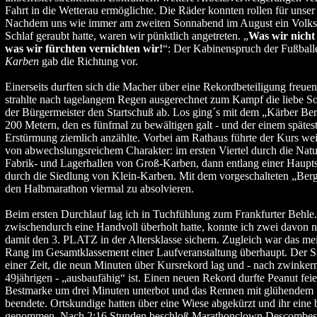
Fahrt in die Wetterau ermöglichte. Die Räder konnten rollen für unser
Nachdem uns wie immer am zweiten Sonnabend im August ein Volks
Schlaf geraubt hatte, waren wir pünktlich angetreten. „
Was wir nicht
was wir fürchten vernichten wir!
“: Der Kabinenspruch der Fußball
Karben
gab die Richtung vor.
Einerseits durften sich die Macher über eine Rekordbeteiligung freue
strahlte nach tagelangem Regen ausgerechnet zum Kampf die liebe S
der Bürgermeister den Startschuß ab. Los ging´s mit dem „Kärber Ber
200 Metern, den es fünfmal zu bewältigen galt - und der einem späteste
Erstürmung ziemlich anzählte. Vorbei am Rathaus führte der Kurs wei
von abwechslungsreichem Charakter: im ersten Viertel durch die Natur
Fabrik- und Lagerhallen von Groß-Karben, dann entlang einer Haupt
durch die Siedlung von Klein-Karben. Mit dem vorgeschalteten „Ber
den Halbmarathon viermal zu absolvieren.
Beim ersten Durchlauf lag ich in Tuchfühlung zum Frankfurter Behl
zwischendurch eine Handvoll überholt hatte, konnte ich zwei davon 
damit den 3. PLATZ in der Altersklasse sichern. Zugleich war das m
Rang im Gesamtklassement einer Laufveranstaltung überhaupt. Der Si
einer Zeit, die neun Minuten über Kursrekord lag und - nach zwink
49jährigen - „ausbaufähig“ ist. Einen neuen Rekord durfte Peanut feier
Bestmarke um drei Minuten unterbot und das Rennen mit glühendem S
beendete. Ortskundige hatten über eine Wiese abgekürzt und ihr eine b
genommen. Nach 2:16 Stunden beschloß Marathonclown Descombes 