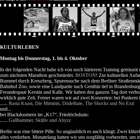
KULTURLEBEN
Montag bis Donnerstag, 1. bis 4. Oktober
In der folgenden Nacht habe ich von noch härterem Training geträumt 
zum nächsten Marathon geschmiedet.
BOSTON
! Zur kulturellen Aufa
Bummel durch Kreuzberg, Spurensuche nach dem Berliner Straßenmäde
Bahnhof Zoo, sowie eine Landpartie nach Genthin tief in Brandenbur
Freundespaar Kerstin und Kalle. Wir haben den ganzen Tag dort verbra
wirklich gute Zeit. Ferner waren wir auf zwei Konzerten: bei Punker
......
Rasta Knast, Die Mimmis, Dödelhaie, The Shocks und No Exit
und...
bei Blackdoomern im „K17“, Friedrichshain:
......
Gallhammer, Skitliv und Abyzz
Berlin war eine bittere Pille. So unglaublich es auch klingt: Zwei klit
alles verdorben. Monatelang hatten wir uns sorgfältig vorbereitet, um i