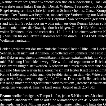
„Kahlbaumstraße“ genannt - brachte den finalen Niederschlag. Das Br
verwehrte mein linkes Bein den Dienst. Während Tausende und Aber
Begeisterung schrien, schrie ich meinen Schmerz heraus. Ganze Komp
vorbei. Der Traum war begraben, monatelange Vorbereitung nur Makula
Pflaster vom Pariser Platz war der Tiefpunkt. Von Schmerzen gelähmt h
stand ich. Ein Streckenposten wollte mich aus dem Rennen kicken so 
konnte mich unter die Quadriga durchschlagen. Ohne Hilfe. Voraus no
vollen Tribünen links und rechts des „17. Juni“. Und einem weiteren 
(!) Minuten für den letzten Kilometer war ich durch. 3:13:43 Std. lautet
Weltuntergangszahl.
Leider gewährte mir das medizinische Personal keine Hilfe, kein Loc
Sehnen, auch nicht auf Anflehen. Schlotternd vor Schmerz und Frost u
drei Keksen und einem ungenießbaren Pflanzenextraktgetränk im Verpf
mich Richtung Umkleide bewegt. Die wind- und regenumtoste Reichs
Feldlazarett umgerüstet worden. Nachdem man mich auch dort eine Vie
auf eine Massage warten ließ, erreichte ich mit letzter Kraft das Zelt 
Keine Linderung brachte auch der Freibierstand, an dem vier Wirte ein
gegen vier Legionen durstige Läufer führten. Das erste Helle nach ac
Ein lange hinter mir hergelaufener Südtiroler vom „Reschenseelauftea
Tiergarten wiedertraf, finishte kraft seiner Jugend nach 2:54 Std.
Peanut
wollte ihr eigenes Tempo laufen, jeden 5-Kilometer-Abschnitt 
Minunten absolvieren, um so auf eine Marathonzeit von 4:15 Stunden
die geplanten 6:02 Minuten pro Kilometer lange halten und hatte das G