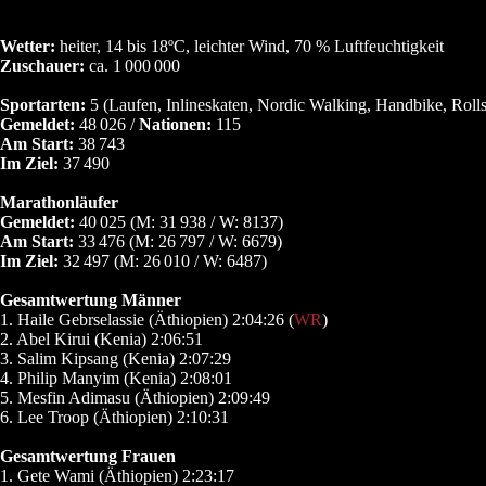
Wetter:
heiter, 14 bis 18ºC, leichter Wind, 70 % Luftfeuchtigkeit
Zuschauer:
ca. 1
000
000
Sportarten:
5 (Laufen, Inlineskaten, Nordic Walking, Handbike, Rolls
Gemeldet:
48
026 /
Nationen:
115
Am Start:
38
743
Im Ziel:
37
490
Marathonläufer
Gemeldet:
40
025 (M: 31
938 / W: 8137)
Am Start:
33
476 (M: 26
797 / W: 6679)
Im Ziel:
32
497 (M: 26
010 / W: 6487)
Gesamtwertung Männer
1. Haile Gebrselassie (Äthiopien) 2:04:26 (
WR
)
2. Abel Kirui (Kenia) 2:06:51
3. Salim Kipsang (Kenia) 2:07:29
4. Philip Manyim (Kenia) 2:08:01
5. Mesfin Adimasu (Äthiopien) 2:09:49
6. Lee Troop (Äthiopien) 2:10:31
Gesamtwertung Frauen
1. Gete Wami (Äthiopien) 2:23:17