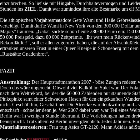
einzubrechen. So lief sie mit Hingabe, Durchhaltevermögen und Leiden
Stunden ins
ZIEL
. Damit war zumindest ihre alte Bestmarke um elf M
Die äthiopischen Vorjahresmatadore Gete Wami und Haile Gebreslassi
verteidigt. Damit durfte Wami in New York von den 300
000 Dollar au
Majors“ träumen. „Gaba“ sackte schon heute 280
000 Euro ein: 150
00
50
000 Preisgeld, dazu 80
000 Zeitprämie. „Ihr wart mein Rückenwind 
Rekordläufer!“, soll er allen zugerufen haben, die auf der Abschlußfeie
ertranken unseren Frust in einer Queer-Kneipe in Schöneberg mit de
„Raststätte Gnadenbrot“.
FAZIT
Ausstrahlung:
Der Hauptstadtmarathon 2007 - böse Zungen redeten 
Doch das wäre ungerecht. Obwohl viel Kalkül im Spiel war. Der Fokus 
nach dem Weltrekord, bei der die 60
000 Zahlenden nur staunende Sta
Pinkepinke samt einer Schwadron Hasen für den eingekauften Wunderlä
nicht. Geschäft hin, Geschäft her: Die
Strecke
war denkwürdig und - v
entschärft - schneller denn je. Wer 2007 dabei war, war Teil eines Wel
Berlin war in wenigen Stunde überrannt. Die Vorleistungen hatten dre
beansprucht. Trotz allem ist Berlin unvergleichlich. Jedes Jahr neu. Für
Materialinteressierten:
Frau trug Asics GT-2120, Mann Adidas adiSta
Der Kampf in einer
BILDERTAFEL
... anklicken............