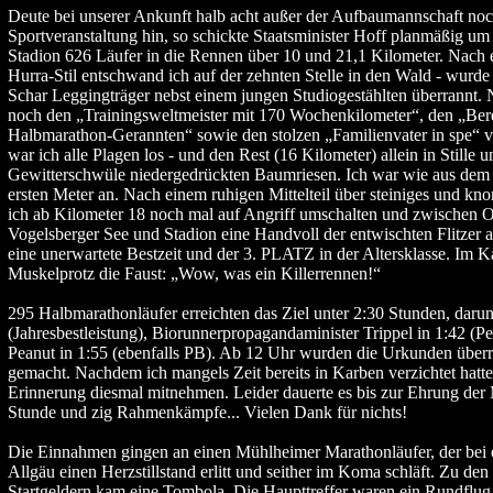
Deute bei unserer Ankunft halb acht außer der Aufbaumannschaft noch
Sportveranstaltung hin, so schickte Staatsminister Hoff planmäßig u
Stadion 626 Läufer in die Rennen über 10 und 21,1 Kilometer. Nach 
Hurra-Stil entschwand ich auf der zehnten Stelle in den Wald - wurde
Schar Leggingträger nebst einem jungen Studiogestählten überrannt.
noch den „Trainingsweltmeister mit 170 Wochenkilometer“, den „Ber
Halbmarathon-Gerannten“ sowie den stolzen „Familienvater in spe“ vo
war ich alle Plagen los - und den Rest (16 Kilometer) allein in Stille 
Gewitterschwüle niedergedrückten Baumriesen. Ich war wie aus de
ersten Meter an. Nach einem ruhigen Mittelteil über steiniges und kno
ich ab Kilometer 18 noch mal auf Angriff umschalten und zwischen 
Vogelsberger See und Stadion eine Handvoll der entwischten Flitzer a
eine unerwartete Bestzeit und der 3. PLATZ in der Altersklasse. Im 
Muskelprotz die Faust: „Wow, was ein Killerrennen!“
295 Halbmarathonläufer erreichten das Ziel unter 2:30 Stunden, darun
(Jahresbestleistung), Biorunnerpropagandaminister Trippel in 1:42 (Pe
Peanut in 1:55 (ebenfalls PB). Ab 12 Uhr wurden die Urkunden überr
gemacht. Nachdem ich mangels Zeit bereits in Karben verzichtet hatte,
Erinnerung diesmal mitnehmen. Leider dauerte es bis zur Ehrung der
Stunde und zig Rahmenkämpfe... Vielen Dank für nichts!
Die Einnahmen gingen an einen Mühlheimer Marathonläufer, der bei 
Allgäu einen Herzstillstand erlitt und seither im Koma schläft. Zu de
Startgeldern kam eine Tombola. Die Haupttreffer waren ein Rundflu