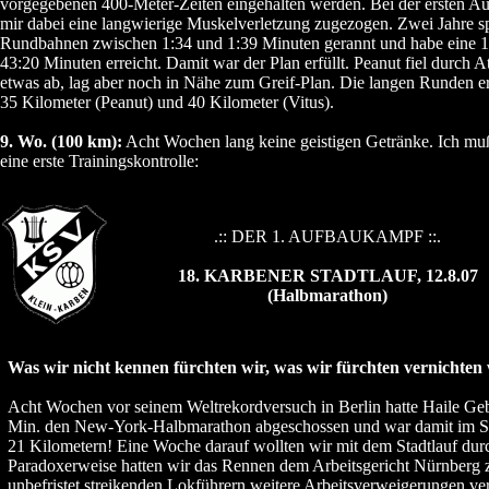
vorgegebenen 400-Meter-Zeiten eingehalten werden. Bei der ersten Au
mir dabei eine langwierige Muskelverletzung zugezogen. Zwei Jahre sp
Rundbahnen zwischen 1:34 und 1:39 Minuten gerannt und habe eine 1
43:20 Minuten erreicht. Damit war der Plan erfüllt. Peanut fiel durch 
etwas ab, lag aber noch in Nähe zum Greif-Plan. Die langen Runden er
35 Kilometer (Peanut) und 40 Kilometer (Vitus).
9. Wo. (100 km):
Acht Wochen lang keine geistigen Getränke. Ich mu
eine erste Trainingskontrolle:
.:: DER 1. AUFBAUKAMPF ::.
18. KARBENER STADTLAUF, 12.8.07
(Halbmarathon)
Was wir nicht kennen fürchten wir, was wir fürchten vernichten 
Acht Wochen vor seinem Weltrekordversuch in Berlin hatte Haile Geb
Min. den New-York-Halbmarathon abgeschossen und war damit im Schn
21 Kilometern! Eine Woche darauf wollten wir mit dem Stadtlauf du
Paradoxerweise hatten wir das Rennen dem Arbeitsgericht Nürnberg 
unbefristet streikenden Lokführern weitere Arbeitsverweigerungen ve