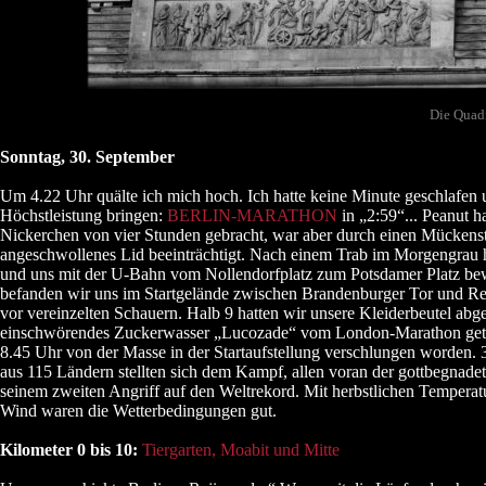
Die Quadr
Sonntag, 30. September
Um 4.22 Uhr quälte ich mich hoch. Ich hatte keine Minute geschlafen 
Höchstleistung bringen:
BERLIN-MARATHON
in „2:59“... Peanut ha
Nickerchen von vier Stunden gebracht, war aber durch einen Mückenst
angeschwollenes Lid beeinträchtigt. Nach einem Trab im Morgengrau 
und uns mit der U-Bahn vom Nollendorfplatz zum Potsdamer Platz b
befanden wir uns im Startgelände zwischen Brandenburger Tor und Rei
vor vereinzelten Schauern. Halb 9 hatten wir unsere Kleiderbeutel abg
einschwörendes Zuckerwasser „Lucozade“ vom London-Marathon get
8.45 Uhr von der Masse in der Startaufstellung verschlungen worden. 
aus 115 Ländern stellten sich dem Kampf, allen voran der gottbegnadet
seinem zweiten Angriff auf den Weltrekord. Mit herbstlichen Temperat
Wind waren die Wetterbedingungen gut.
Kilometer 0 bis 10:
Tiergarten, Moabit und Mitte