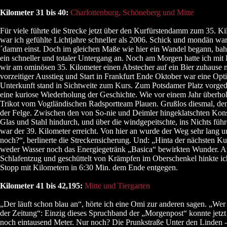
Kilometer 31 bis 40:
Charlottenburg, Schöneberg und Mitte
Für viele führte die Strecke jetzt über den Kurfürstendamm zum 35. K
war ich gefühlte Lichtjahre schneller als 2006. Schick und mondän wa
´damm einst. Doch im gleichen Maße wie hier ein Wandel begann, bahn
ein schneller und totaler Untergang an. Noch am Morgen hatte ich mit 
wir am ominösen 35. Kilometer einen Abstecher auf ein Bier zuhause
vorzeitiger Ausstieg und Start in Frankfurt Ende Oktober war eine Op
Unterkunft stand in Sichtweite zum Kurs. Zum Potsdamer Platz vorged
eine kuriose Wiederholung der Geschichte. Wie vor einem Jahr überholt
Trikot vom Vogtländischen Radsportteam Plauen. Grußlos diesmal, denn
der Felge. Zwischen den von So-nie und Deimler hingeklatschten Kons
Glas und Stahl hindurch, und über die windgepeitschte, ins Nichts füh
war der 39. Kilometer erreicht. Von hier an wurde der Weg sehr lang un
noch?“, berlinerte die Streckensicherung. Und: „Hinta der nächsten Ku
weder Wasser noch das Energiegetränk „Basica“ bewirkten Wunder. 
Schlafentzug und geschüttelt von Krämpfen im Oberschenkel hinkte ic
Stopp mit Kilometern in 6:30 Min. dem Ende entgegen.
Kilometer 41 bis 42,195:
Mitte und Tiergarten
„Der läuft schon blau an“, hörte ich eine Omi zur anderen sagen. „Wer
der Zeitung“: Einzig dieses Spruchband der „Morgenpost“ konnte jetzt 
noch eintausend Meter. Nur noch? Die Prunkstraße Unter den Linden 