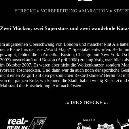
STRECKE
¤
VORBEREITUNG
¤
MARATHON
¤
STATIS
Zwei Mücken, zwei Superstars und zwei wandelnde Kata
Im allgemeinen Überschwang von London und mancher Pint Ale hatte
neue Pläne fürs nächste „
World Major
“-Spektakel entworfen. Berlin 
gewuppt, fehlten die in Amerika: Boston, Chicago und New York. D
2007) ausverkauft und Boston (April 2008) zu langfristig war, blieb al
im Oktober 2007. Es waren aber nicht die Wolkenkratzer, sondern Mon
(vorerst) abschreckten. Und dann war da auch noch der sportliche Ges
nicht einen Angriff auf den persönlichen Rekord starten? Berlin hat mit 
von der ganzen Erde, wir kennen die Stadt, haben wenig Reiserei und
Mai stand die Entscheidung: Auf nach Osten!
.:: DIE STRECKE ::.