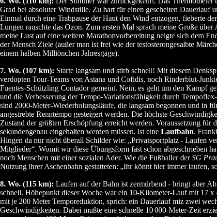
6. Wo. (110 km):
Der Sommer war zurückgekehrt. Das Thermometer err
Grad bei absoluter Windstille. Zu hart für einen gescheiten Dauerlauf un
Einmal durch eine Trabpause der Haut den Wind entzogen, fieberte de
Lungen rauschte das Ozon. Zum ersten Mal sprach meine Große über A
meine Lust auf eine weitere Marathonvorbereitung neigte sich dem End
der Mensch Ziele (außer man ist frei wie der testosterongesalbte Märc
einem halben Milliönchen Jahresgage).
7. Wo. (107 km):
Starte langsam und stirb schnell! Mit diesem Denksp
verdopten Tour-Teams von Astana und Cofidis, noch Rinderblut-Junk
Fuentes-Schützling Contador gemeint. Nein, es geht um den Kampf ge
und die Verbesserung der Tempo-Variationsfähigkeit durch Tempoflex
sind 2000-Meter-Wiederholungsläufe, die langsam begonnen und in fün
angestrebte Renntempo gesteigert werden. Die höchste Geschwindigke
Zustand der größten Erschöpfung erreicht werden. Voraussetzung für d
sekundengenau eingehalten werden müssen, ist eine
Laufbahn
. Frank
Hingen da nur nicht überall Schilder wie: „Privatsportplatz - Laufen v
Mitglieder“. Womit wir diese Übungsform fast schon abgeschrieben hat
noch Menschen mit einer sozialen Ader. Wie die Fußballer der
SG Pra
Nutzung ihrer Aschenbahn gestatteten: „Ihr könnt hier immer laufen, sov
8. Wo. (115 km):
Laufen auf der Bahn ist zermürbend - bringt aber 
schnell. Höhepunkt dieser Woche war ein 10-Kilometer-Lauf mit 17 x 
mit je 200 Meter Temporeduktion, sprich: ein Dauerlauf miz zwei wec
Geschwindigkeiten. Dabei mußte eine schnelle 10
000-Meter-Zeit erzie