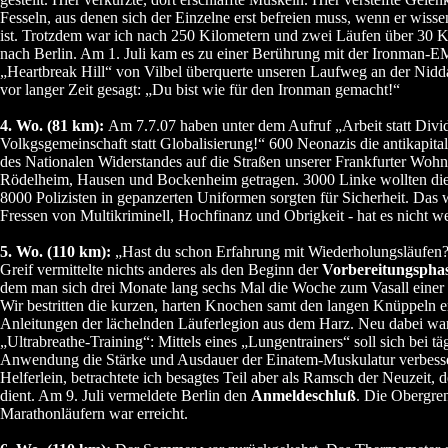
Fesseln, aus denen sich der Einzelne erst befreien muss, wenn er wissen
ist. Trotzdem war ich nach 250 Kilometern und zwei Läufen über 30 
nach Berlin. Am 1. Juli kam es zu einer Berührung mit der Ironman-
„Heartbreak Hill“ von Vilbel überquerte unseren Laufweg an der Nidda
vor langer Zeit gesagt: „Du bist wie für den Ironman gemacht!“
4. Wo. (81 km):
Am 7.7.07 haben unter dem Aufruf „Arbeit statt Divi
Volkgsgemeinschaft statt Globalisierung!“ 600 Neonazis die antikapita
des Nationalen Widerstandes auf die Straßen unserer Frankfurter Wohn
Rödelheim, Hausen und Bockenheim getragen. 3000 Linke wollten di
8000 Polizisten in gepanzerten Uniformen sorgten für Sicherheit. Das 
Fressen von Multikriminell, Hochfinanz und Obrigkeit - hat es nicht we
5. Wo. (110 km):
„Hast du schon Erfahrung mit Wiederholungsläufen?
Greif vermittelte nichts anderes als den Beginn der
Vorbereitungsphas
dem man sich drei Monate lang sechs Mal die Woche zum Vasall einer
Wir bestritten die kurzen, harten Knochen samt den langen Knüppeln e
Anleitungen der lächelnden Läuferlegion aus dem Harz. Neu dabei wa
„Ultrabreathe-Training“: Mittels eines „Lungentrainers“ soll sich bei tä
Anwendung die Stärke und Ausdauer der Einatem-Muskulatur verbesse
Helferlein, betrachtete ich besagtes Teil aber als Ramsch der Neuzeit,
dient. Am 9. Juli vermeldete Berlin den
Anmeldeschluß
. Die Obergre
Marathonläufern war erreicht.