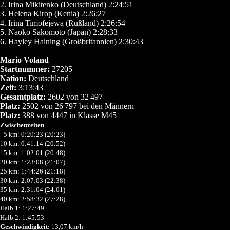
2. Irina Mikitenko (Deutschland) 2:24:51
3. Helena Kirop (Kenia) 2:26:27
4. Irina Timofejewa (Rußland) 2:26:54
5. Naoko Sakomoto (Japan) 2:28:33
6. Hayley Haining (Großbritannien) 2:30:43
Mario Voland
Startnummer:
27205
Nation:
Deutschland
Zeit:
3:13:43
Gesamtplatz:
2602 von 32
497
Platz:
2502 von 26
797 bei den Männern
Platz:
388 von 4447 in Klasse M45
Zwischenzeiten
0
5 km: 0:20:23 (20:23)
10 km: 0:41:14 (20:52)
15 km: 1:02:01 (20:48)
20 km: 1:23:08 (21:07)
25 km: 1:44:26 (21:18)
30 km: 2:07:03 (22:38)
35 km: 2:31:04 (24:01)
40 km: 2:58:32 (27:28)
Halb 1: 1:27:49
Halb 2: 1:45:53
Geschwindigkeit:
13,07 km/h