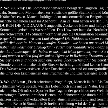
2. Wo. (88 km):
Die Sommersonnenwende besagt den längsten Tag und
Jahr. Sonne und Mond haben zur Solstiz die größte Strahlkraft und kö
Kräfte freisetzen. Manche huldigen dem mittsommerlichen Ereignis mit 
manche mit einem Lauf ins Abendrot... Am 21. Juni hatten wir 
DURCH DIE NIDDAAUEN angepeilt. Zuckende Blitze und heftige Sc
Sonnenkult jedoch ins Wasser fallen. Das Unwetter hatte das Nordufer
überschwemmt. 3 ½ Stunden vorm Start gab die Organisation bekannt:
Regenfälle müssen wir den Lauf absagen! Die Niddaauen stehen voller
gefährlich dort im Moment zu laufen. Schade... wir hatten uns soviel 
haben uns wegen der Unfallgefahr - rutschiger Niddauferweg - dazu e
den Lauf abzusagen. Wir haben es uns nicht leicht gemacht; wenn Sie e
Lauf machen wollen (auf der linken Uferseite in Richtung Frankfurt - da
Sie gerne ein und haben auch eine kleine Überraschung für Sie bereit.
Stunde vorm Start habe ich die Strecke besichtigt und fand keinen Gru
Das Wasser war versickert. Aber Entscheidungen sind oft unergründlic
die Orga den Erschienenen eine Fruchtschale und Energieriegel. Doch 
3. Wo. (88 km):
„Fisch schwimmt, Vogel fliegt, Mensch läuft.“ Als Em
schlichten Worte sprach, war das Leben noch eins mit der Natur. Die 
nicht mehr. Oft müssen Sportler ihre Tage in der geschlossenen Welt ei
verbringen. Derweil draußen Bienen und Schmetterlinge durch die Luf
ganzen Tag im vollverkabelten Büro, atmen Kunstluft und sind freie
beraubt. Bei acht Stunden in Schreibtischhaltung wird der Organismus
gestellt. Hier verkürzte, dort erschlaffte Muskeln. Hier versteifte Gel