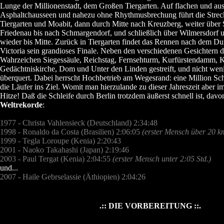
Lunge der Millionenstadt, dem Großen Tiergarten. Auf flachen und au
Asphaltchausseen und nahezu ohne Rhythmusbrechung führt die Strecke
Tiergarten und Moabit, dann durch Mitte nach Kreuzberg, weiter über
Friedenau bis nach Schmargendorf, und schließlich über Wilmersdorf 
wieder bis Mitte. Zurück in Tiergarten findet das Rennen nach dem Dur
Victoria sein grandioses Finale. Neben den verschiedenen Gesichtern d
Wahrzeichen Siegessäule, Reichstag, Fernsehturm, Kurfürstendamm, K
Gedächtniskirche, Dom und Unter den Linden gestreift, und nicht weni
überquert. Dabei herrscht Hochbetrieb am Wegesrand: eine Million Sc
die Läufer ins Ziel. Womit man hierzulande zu dieser Jahreszeit aber 
Hitze! Daß die Schleife durch Berlin trotzdem äußerst schnell ist, dav
Weltrekorde
:
1977 - Christa Vahlensieck (Deutschland) 2:34:48
1998 - Ronaldo da Costa (Brasilien) 2:06:05
(erster Mensch über 20 k
1999 - Tegla Loroupe (Kenia) 2:20:43
2001 - Naoko Takahashi (Japan) 2:19:46
2003 - Paul Tergat (Kenia) 2:04:55
(erster Mensch unter 2:05 Std.)
und...
2007 - Haile Gebrselassie (Äthiopien) 2:04:26
.:: DIE VORBEREITUNG ::.