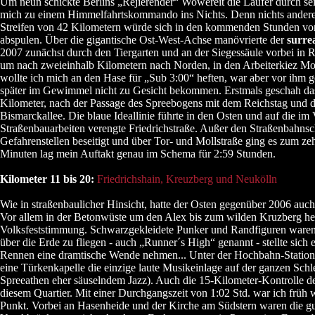
Um neun schickte Berlins „Rejierender“ Wowereit die Läufer durch se
mich zu einem Himmelfahrtskommando ins Nichts. Denn nichts anderes
Streifen von 42 Kilometern würde sich in den kommenden Stunden v
abspulen. Über die gigantische Ost-West-Achse manövrierte der
surrea
2007 zunächst durch den Tiergarten und an der Siegessäule vorbei in 
um nach zweieinhalb Kilometern nach Norden, in den Arbeiterkiez Mo
wollte ich mich an den Hase für „Sub 3:00“ heften, war aber vor ihm ge
später im Gewimmel nicht zu Gesicht bekommen. Erstmals geschah da
Kilometer, nach der Passage des Spreebogens mit dem Reichstag und d
Bismarckallee. Die blaue Ideallinie führte in den Osten und auf die im
Straßenbauarbeiten verengte Friedrichstraße. Außer den Straßenbahnsc
Gefahrenstellen beseitigt und über Tor- und Mollstraße ging es zum ze
Minuten lag mein Auftakt genau im Schema für 2:59 Stunden.
Kilometer 11 bis 20:
Friedrichshain, Kreuzberg und Neukölln
Wie in straßenbaulicher Hinsicht, hatte der Osten gegenüber 2006 auch
Vor allem in der Betonwüste um den Alex bis zum wilden Kruzberg he
Volksfeststimmung. Schwarzgekleidete Punker und Randfiguren waren
über die Erde zu fliegen - auch „Runner´s High“ genannt - stellte sich e
Rennen eine dramtische Wende nehmen... Unter der Hochbahn-Station K
eine Türkenkapelle die einzige laute Musikeinlage auf der ganzen Schle
Spreeathen eher säuselndem Jazz). Auch die 15-Kilometer-Kontrolle d
diesem Quartier. Mit einer Durchgangszeit von 1:02 Std. war ich früh 
Punkt. Vorbei an Hasenheide und der Kirche am Südstern waren die g