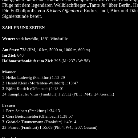
Flüge mit dem legendären Wellblechflieger „Tante Ju“ über Berlin, H
Die Fußballprofis von
Kickers Offenbach
Endres, Judt, Binz und Däm
Signierstunde bereit.
ZAHLEN UND ZEITEN
Wetter:
stark bewölkt, 18ºC, Windstille
Am Start:
738 (HM, 10 km, 5000 m, 1000 m, 600 m)
Im Ziel:
640
Halbmarathonläufer im Ziel:
295 (M: 237 / W: 58)
Männer
1. Heiko Ludewig (Frankfurt) 1:12:29
2. Harald Klein (Mörfelden-Walldorf) 1:13:47
3. Björn Kuttich (Offenbach) 1:18:01
24. Kampfläufer Vitus (Frankfurt) 1:27:12 (PB, 3. M45, 24. Gesamt)
Frauen
1. Petra Seibert (Frankfurt) 1:34:13
2. Cora Bretschneider (Offenbach) 1:38:57
3. Gabriele Timmermann (Frankfurt) 1:40:14
23. Peanut (Frankfurt) 1:55:09 (PB, 4. W45, 207. Gesamt)