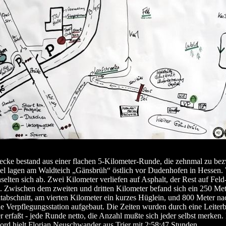
recke bestand aus einer flachen 5-Kilometer-Runde, die zehnmal zu be
iel lagen am Waldteich „Gänsbrüh“ östlich vor Dudenhofen in Hessen.
elten sich ab. Zwei Kilometer verliefen auf Asphalt, der Rest auf Feld
Zwischen dem zweiten und dritten Kilometer befand sich ein 250 Met
bschnitt, am vierten Kilometer ein kurzes Hüglein, und 800 Meter nac
ne Verpflegungsstation aufgebaut. Die Zeiten wurden durch eine Leiter
 erfaßt - jede Runde netto, die Anzahl mußte sich jeder selbst merken.
ord hielt Florian Neuschwander aus Trier mit 2:58:47 Stunden.