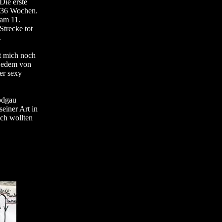
Die erste
 36 Wochen.
 am 11.
Strecke tot
.
st mich noch
 jedem von
er sexy
odgau
seiner Art in
ch wollten