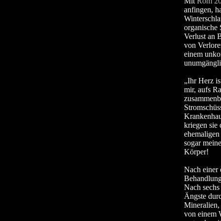
Mit
Rom 2
anfingen, h
Winterschla
organische 
Verlust an 
von Verlore
einem unkon
unumgängli
„Ihr Herz i
mir, aufs Ra
zusammenbr
Stromschüss
Krankenhaus
kriegen sie
ehemaligen L
sogar meine
Körper!
Nach einer 
Behandlun
Nach sechs 
Ängste durc
Mineralien,
von einem 