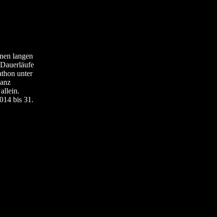
inen langen
 Dauerläufe
thon unter
ganz
allein.
014 bis 31.