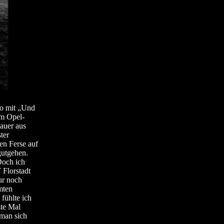
po mit „Und
im Opel-
auer aus
ter
en Ferse auf
gutgehen.
Doch ich
 Florstadt
ur noch
mten
fühlte ich
zte Mal
 man sich