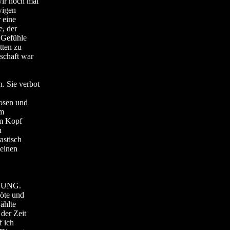
wir noch mal
wigen
 eine
e, der
 Gefühle
tten zu
schaft war
. Sie verbot
osen und
im
em Kopf
n
astisch
meinen
ILUNG.
öte und
ählte
der Zeit
 ich