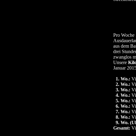
Pro Woche m
Ausdauerlau
aus dem Bau
drei Stunde
zwanglos mi
Unsere
Kil
Januar 2015
0
1. Wo.:
Vi
0
2. Wo.:
Vi
0
3. Wo.:
Vi
0
4. Wo.:
Vi
0
5. Wo.:
Vi
0
6. Wo.:
Vi
0
7. Wo.:
Vi
0
8. Wo.:
Vi
0
9. Wo. (Ul
Gesamt:
Vi