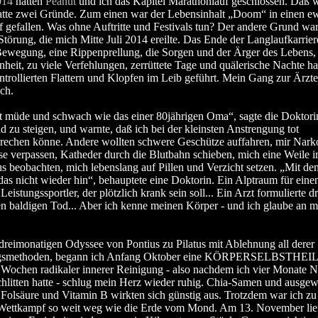
014
hatten
Peanut
und ich das Kapitel Marathonlauf geschlossen. Daß 
atte zwei Gründe. Zum einen war der Lebensinhalt „Doom“ in einen e
f gefallen. Was ohne Auftritte und Festivals tun? Der andere Grund war
Störung, die mich Mitte Juli 2014 ereilte. Das Ende der Langlaufkarrier
Bewegung, eine Rippenprellung, die Sorgen und der Ärger des Lebens,
nheit, zu viele Verfehlungen, zerrüttete Tage und quälerische Nachte ha
trollierten Flattern und Klopfen im Leib geführt. Mein Gang zur Ärzte
ch.
st müde und schwach wie das einer 80jährigen Oma“, sagte die Doktorin
d zu steigen, und warnte, daß ich bei der kleinsten Anstrengung tot
echen könne. Andere wollten schwere Geschütze auffahren, mir Nark
e verpassen, Katheder durch die Blutbahn schieben, mich eine Weile 
 beobachten, mich lebenslang auf Pillen und Verzicht setzen. „Mit d
 das nicht wieder hin“, behauptete eine Doktorin. Ein Alptraum für eine
eistungssportler, der plötzlich krank sein soll... Ein Arzt formulierte dr
n baldigen Tod... Aber ich kenne meinen Körper - und ich glaube an 
dreimonatigen Odyssee von Pontius zu Pilatus mit Ablehnung all derer
gsmethoden, begann ich Anfang Oktober eine KÖRPERSELBSTHE
Wochen radikaler innerer Reinigung - also nachdem ich vier Monate N
hlitten hatte - schlug mein Herz wieder ruhig. Chia-Samen und ausgew
 Folsäure und Vitamin B wirkten sich günstig aus. Trotzdem war ich zu 
Wettkampf so weit weg wie die Erde vom Mond. Am 13. November lief