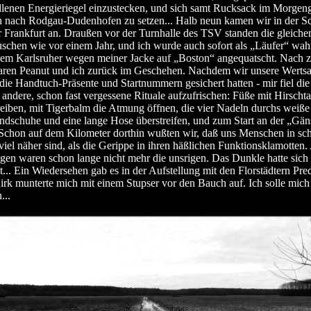
allenen Energieriegel einzustecken, und sich samt Rucksack im Morgen
 nach Rodgau-Dudenhofen zu setzen... Halb neun kamen wir in der Sc
r Frankfurt an. Draußen vor der Turnhalle des TSV standen die gleichen
uschen wie vor einem Jahr, und ich wurde auch sofort als „Läufer“ w
em Karlsruher wegen meiner Jacke auf „Boston“ angequatscht. Nach 
ren Peanut und ich zurück im Geschehen. Nachdem wir unsere Werts
 die Handtuch-Präsente und Startnummern gesichert hatten - mir fiel die
andere, schon fast vergessene Rituale aufzufrischen: Füße mit Hirschta
reiben, mit Tigerbalm die Atmung öffnen, die vier Nadeln durchs weiß
ndschuhe und eine lange Hose überstreifen, und zum Start an der „Gä
Schon auf dem Kilometer dorthin wußten wir, daß uns Menschen in sc
iel näher sind, als die Gerippe in ihren häßlichen Funktionsklamotten
gen waren schon lange nicht mehr die unsrigen. Das Dunkle hatte sich
t... Ein Wiedersehen gab es in der Aufstellung mit den Florstädtern Pre
rk munterte mich mit einem Stupser vor den Bauch auf. Ich solle mich 
...