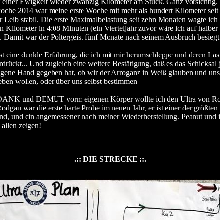
it einer Ewigkeit wieder zwanzig Kilometer am Stück. Ganz vorsichtig. 
che 2014 war meine erste Woche mit mehr als hundert Kilometer seit
 Leib stabil. Die erste Maximalbelastung seit zehn Monaten wagte ich
n Kilometer in 4:08 Minuten (ein Vierteljahr zuvor wäre ich auf halber 
. Damit war der Poltergeist fünf Monate nach seinem Ausbruch besiegt
ist eine dunkle Erfahrung, die ich mit mir herumschleppe und deren La
erdrückt... Und zugleich eine weitere Bestätigung, daß es das Schicksal
eigene Hand gegeben hat, ob wir der Arroganz in Weiß glauben und uns
ben wollen, oder über uns selbst bestimmen.
 DANK und DEMUT vorm eigenen Körper wollte ich den Ultra von R
Rodgau war die erste harte Probe im neuen Jahr, er ist einer der größten 
d, und ein angemessener nach meiner Wiederherstellung. Peanut und i
 allen zeigen!
.:: DIE STRECKE ::.