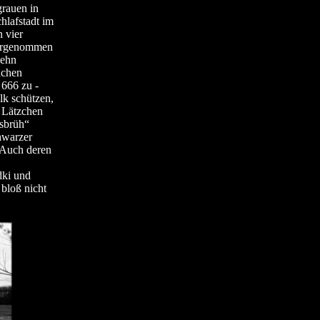
grauen in
hlafstadt im
 vier
ahrgenommen
zehn
achen
 666 zu -
lk schützen,
e Lätzchen
nsbrüh“
hwarzer
. Auch deren
dki und
bloß nicht