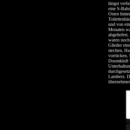
längst verf
eine S-Bahn
Osten hinte
Toilettenhä
und von ein
Monaten wa
abgeliefert,
waren noch 
Glieder ein
stechen, Ha
vorrücken. 
Doomkluft v
Unterhaltun
durchgesetz
Lamberz. Di
übernehmen