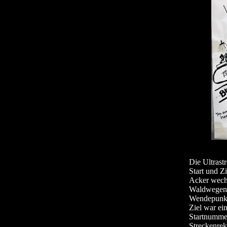
Die Ultrast
Start und Z
Acker wechs
Waldwegen. 
Wendepunkta
Ziel war ei
Startnummer
Streckenrek