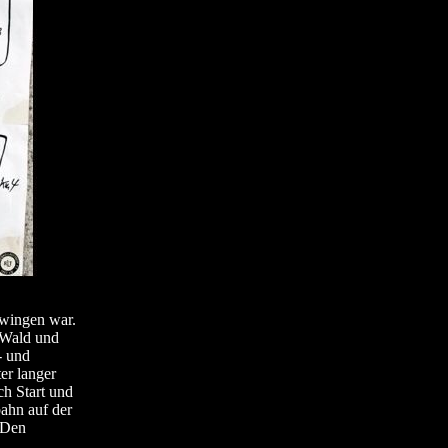
zwingen war.
 Wald und
- und
er langer
h Start und
bahn auf der
 Den