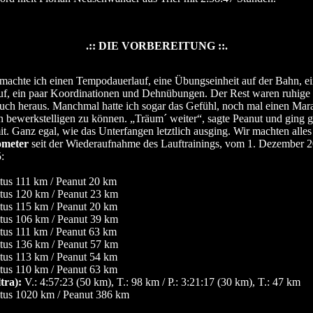
.:: DIE VORBEREITUNG ::.
achte ich einen Tempodauerlauf, eine Übungseinheit auf der Bahn, e
f, ein paar Koordinationen und Dehnübungen. Der Rest waren ruhige
ch heraus. Manchmal hatte ich sogar das Gefühl, noch mal einen Mara
n bewerkstelligen zu können. „Träum´ weiter“, sagte Peanut und ging 
t. Ganz egal, wie das Unterfangen letztlich ausging. Wir machten alles 
ometer
seit der Wiederaufnahme des Lauftrainings, vom 1. Dezember 2
:
tus 111 km / Peanut 20 km
tus 120 km / Peanut 23 km
tus 115 km / Peanut 20 km
tus 106 km / Peanut 39 km
tus 111 km / Peanut 63 km
tus 136 km / Peanut 57 km
tus 113 km / Peanut 54 km
tus 110 km / Peanut 63 km
tra):
V.: 4:57:23 (50 km), T.: 98 km / P.: 3:21:17 (30 km), T.: 47 km
tus 1020 km / Peanut 386 km