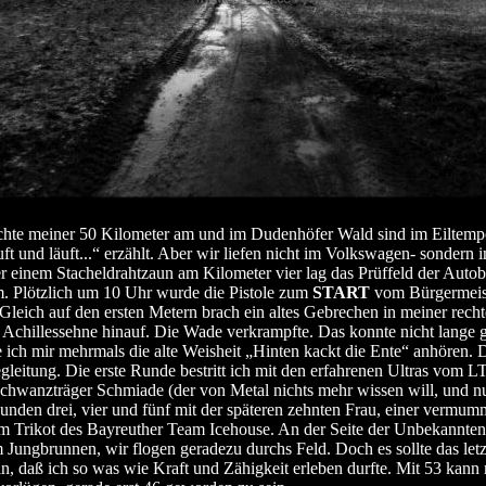
chte meiner 50 Kilometer am und im Dudenhöfer Wald sind im Eiltem
uft und läuft...“ erzählt. Aber wir liefen nicht im Volkswagen- sondern 
r einem Stacheldrahtzaun am Kilometer vier lag das Prüffeld der Autob
. Plötzlich um 10 Uhr wurde die Pistole zum
START
vom Bürgermeis
 Gleich auf den ersten Metern brach ein altes Gebrechen in meiner recht
 Achillessehne hinauf. Die Wade verkrampfte. Das konnte nicht lange 
ich mir mehrmals die alte Weisheit „Hinten kackt die Ente“ anhören. 
leitung. Die erste Runde bestritt ich mit den erfahrenen Ultras vom LT
chwanzträger Schmiade (der von Metal nichts mehr wissen will, und n
 Runden drei, vier und fünf mit der späteren zehnten Frau, einer vermum
 im Trikot des Bayreuther Team Icehouse. An der Seite der Unbekannten 
 Jungbrunnen, wir flogen geradezu durchs Feld. Doch es sollte das let
n, daß ich so was wie Kraft und Zähigkeit erleben durfte. Mit 53 kann