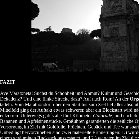
FAZIT
Ave Maratoneta! Suchst du Schönheit und Anmut? Kultur und Geschic
Dekadenz? Und eine flinke Strecke dazu? Auf nach Rom! An der
Orga
tadeln. Vom Marathondorf über den Start bis zum Ziel lief alles absolut
Mittelfeld ging der Auftakt etwas schwerer, aber ein Blockstart wird nä
entzerren. Unterwegs gab´s alle fünf Kilometer
Gatorade
, und nach de
Bananen und Apfelsinenstücke. Großuhren garantierten die zeitliche Or
Versorgung im Ziel mit Goldfolie, Früchten, Gebäck und Tee war spar
Unbedingt hervorzuheben sind zwei materielle Erinnerungen: 1.) wurd
einem geräumigen Rucksack ausgestattet, und 2.) warteten im Ziel die