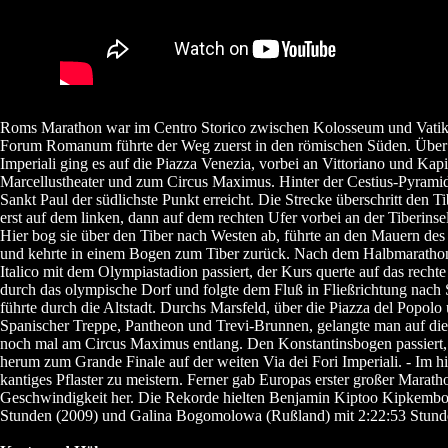
Roms Marathon war im Centro Storico zwischen Kolosseum und Vatik
Forum Romanum führte der Weg zuerst in den römischen Süden. Über d
Imperiali ging es auf die Piazza Venezia, vorbei an Vittoriano und Kap
Marcellustheater und zum Circus Maximus. Hinter der Cestius-Pyramid
Sankt Paul der südlichste Punkt erreicht. Die Strecke überschritt den T
erst auf dem linken, dann auf dem rechten Ufer vorbei an der Tiberinse
Hier bog sie über den Tiber nach Westen ab, führte an den Mauern de
und kehrte in einem Bogen zum Tiber zurück. Nach dem Halbmaratho
Italico mit dem Olympiastadion passiert, der Kurs querte auf das rechte 
durch das olympische Dorf und folgte dem Fluß in Fließrichtung nach 
führte durch die Altstadt. Durchs Marsfeld, über die Piazza del Popolo
Spanischer Treppe, Pantheon und Trevi-Brunnen, gelangte man auf die 
noch mal am Circus Maximus entlang. Den Konstantinsbogen passiert
herum zum Grande Finale auf der weiten Via dei Fori Imperiali. - Im h
kantiges Pflaster zu meistern. Ferner gab Europas erster großer Maratho
Geschwindigkeit her. Die Rekorde hielten Benjamin Kiptoo Kipkemboi
Stunden (2009) und Galina Bogomolowa (Rußland) mit 2:22:53 Stund