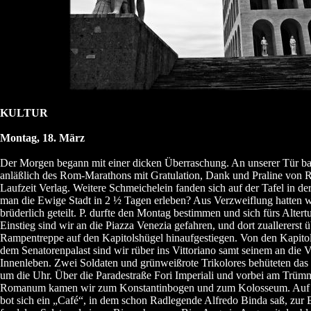
KULTUR
Montag, 18. März
Der Morgen begann mit einer dicken Überraschung. An unserer Tür ba
anläßlich des Rom-Marathons mit Gratulation, Dank und Praline von R
Laufzeit Verlag. Weitere Schmeichelein fanden sich auf der Tafel in de
man die Ewige Stadt in 2 ½ Tagen erleben? Aus Verzweiflung hatten wi
brüderlich geteilt. P. durfte den Montag bestimmen und sich fürs Alte
Einstieg sind wir an die Piazza Venezia gefahren, und dort zuallererst
Rampentreppe auf den Kapitolshügel hinaufgestiegen. Von den Kapit
dem Senatorenpalast sind wir rüber ins Vittoriano samt seinem an die V
Innenleben. Zwei Soldaten und grünweißrote Trikolores behüteten da
um die Uhr. Über die Paradestraße Fori Imperiali und vorbei am Trü
Romanum kamen wir zum Konstantinbogen und zum Kolosseum. Auf de
bot sich ein „Café“, in dem schon Radlegende Alfredo Binda saß, zur