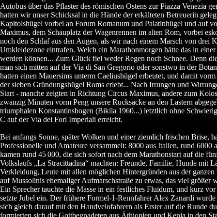
Autobus über das Pflaster des römischen Ostens zur Piazza Venezia ge
hatten wir unser Schicksal in die Hände der erkälteten Betreuerin geleg
Kapitolshügel vorbei an Forum Romanum und Palatinhügel und auf vo
Maximus, dem Schauplatz der Wagenrennen im alten Rom, vorbei eskor
noch den Schlaf aus den Augen, als wir nach einem Marsch von drei K
Umkleidezone eintrafen. Welch ein Marathonmorgen hätte das in eine
werden können... Zum Glück fiel weder Regen noch Schnee. Denn die 
man sich mitten auf der Via di San Gregorio oder sonstwo in der Botani
hatten einen Mauersims unterm Caeliushügel erbeutet, und damit vorm 
der sieben Gründungshügel Roms erlebt... Nach Irrungen und Wirru
Start - manche zeigten in Richtung Circus Maximus, andere zum Kolos
zwanzig Minuten vorm Peng unsere Rucksäcke an den Lastern abgege
triumphalen Konstantinsbogen (Bikila 1960...) letztlich ohne Schwieri
C auf der Via dei Fori Imperiali erreicht.
Bei anfangs Sonne, später Wolken und einer ziemlich frischen Brise, ha
Professionelle und Amateure versammelt: 8000 aus Italien, rund 6000
kamen rund 45
000, die sich sofort nach dem Marathonstart auf die fün
Volkslaufs „La Stracittadina“ machten: Freunde, Familie, Hunde mit 
Verkleidung, Leute mit allen möglichen Hintergründen aus der ganzen 
auf Mussolinis ehemaliger Aufmarschstraße zu etwas, das viel größer wa
Ein Sprecher tauchte die Masse in ein festliches Fluidum, und kurz v
setzte Jubel ein. Der frühere Formel-1-Rennfahrer Alex Zanardi wurde 
sich gleich darauf mit den Handvelofahrern als Erster auf die Runde 
formierten sich die Gottbegnadeten aus Äthiopien und Kenia in den Sta