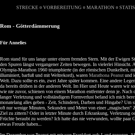
STRECKE
¤
VORBEREITUNG
¤
MARATHON
¤
STATI
Rom - Götterdämmerung
Für Annelies
Rom stand für uns lange unter einem fremden Stern. Mit der Ewigen Sta
den Spuren längst vergangener Zeiten bewegen. In vielerlei Hinsicht. 
Olympia-Marathon 1960 triumphierte (in der römischen Dunkelheit, m
illuminiert, barfuß und mit Weltrekord), waren
Marathona Peanut
und i
Welt. Dazu sollte es ein, zwei Jahre später kommen. Eine andere Lege
da bereits drüben in der anderen Welt. Im Hier und Heute waren wir so
wie nie zuvor, schienen von einem Marathon entfernter denn je. Nach 
langer Verletzung und vollständigem Formverlust befand ich mich ber
monatelang alles geben - Zeit, Schinderei, Darben und Hingabe? Um s
oft nur wenige Minuten, Sekunden und Meter von einer „magischen“ Ze
Ziel zu zittern? Oder in letzter Minute durch Erkrankung, Verletzung 
Früchte beraubt zu werden? Ich hatte das nie verwunden, wollte paar
etwas Freude haben...
Im Dezember war Peanut mit mir von Frankfurt aufs Land gezogen. Ab 