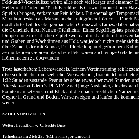
Feld-und-Wiesenkulisse wirkte alles noch viel karger und einsamer. D
Helfer und Läufer, anläßlich Fasching als Clown, Pumuckl oder Hawa
Spiel zu bringen, verkam zur Peinlichkeit. Ein ehemaliger Tempoma
Marathon bestach als Marsmännchen mit grünen Hörnern... Durch Poh
nördlichste Teil des obergermanischen Grenzwalls Limes, daher habe
die Gemeinde ihren Namen (Pfahlheim). Einen Segelflugplatz passiert,
Doppelrunde im südlichen Zipfel zweimal direkt auf dem Limes entla
und Graben und Wachtürmen aus Holz war jedoch nichts mehr sichtbar
über Zement, der mit Schnee, Eis, Pferdedung und gefrorenem Kuhmi
zermürbenden Geraden übers freie Feld waren auch einige Gefälle un
Höhenmetern zu überwinden.
Trotz lasterhaftem Lebenswandels, keinem Vereinstraining seit letzte
diverser leiblicher und seelischer Wehwehchen, brachte ich noch ein
1:32 Stunden zustande. Peanut brauchte etwas über zwei Stunden und 
Altersklasse auf dem 3. PLATZ. Zwei junge Ausländer, die einzigen 
könnte man ketzerisch mit Blick auf die unaussprechlichen Namen mei
Gegner in Grund und Boden. Wir schweigen und laufen die kommen
weiter.
ZAHLEN UND ZEITEN
Wetter:
freundlich, -2ºC, leichte Brise
Teilnehmer im Ziel:
235 (HM, 5 km, Sportwandern)