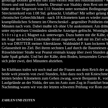
gebürtige Bonner gewann hier zum vierten Mal den Halbmarathon - wi
Hosen und mit kurzen Ärmeln. Diesmal war Skalsky dem Rest um neu
hätte mit der Siegerzeit von 1:11 Stunden unter normalen Bedingunge
Streckenrekord von 1:08 Std. geknackt. Unfaßbar! Mir selber gelang 
chronischer Gebrechlichkeit - nach 18 Kilometern kam es wieder zum 
krampfähnlichen Schmerz im Oberschenkel - gegenüber Pohlheim ein
Minuten nach vorn. Dabei mußte ich ohne Uhr auskommen: Am dritt
unter mysteriösen Umständen sämtliche Anzeigen gelöscht. Womöglich
S t ö r s i g n a l, Magnet o.ä. unterweges. Dazu hatten mir die Kälte,
ins Auge stechenden Eiskristalle derart zugesetzt, daß mir im Ziel s
ich war DRITTER meiner Altersklasse. Waldmädel P. kam lockeren Sch
Gelassenheit ins Ziel. Bei ihrem sechsten Lauf durch die Baumriesen 
Rüsselsheimer Straße war Peanut erstmals knapp über zwei Stunden g
hatte Spaß gehabt. Und bei der Kälte, dem Boden, kreuzenden Geweih
sich jeder zwei, drei Minunten abziehen.
Im Klubhaus trafen wir noch mal auf die Frauen aus dem Reich der 
beide weit jenseits von zwei Stunden, Aiko dazu noch mit Knieschmer
letzten beiden Kilometern zum Gehen zwang, sowie Benjamin K. vo
Laufgelände an der Nidda, der uns im Auto zum Zug in Frankfurt bra
Nachmittag waren wir von der letzten schweren Prüfung vor Rom zur
ZAHLEN UND ZEITEN