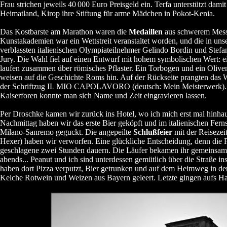
Frau strichen jeweils 40
000 Euro Preisgeld ein. Terfa unterstützt damit
Heimatland, Kirop ihre Stiftung für arme Mädchen in Pokot-Kenia.
Das Kostbarste am Marathon waren die
Medaillen
aus schwerem Mess
Kunstakademien war ein Wettstreit veranstaltet worden, und die in un
verblassten italienischen Olympiateilnehmer Gelindo Bordin und Stefan
Jury. Die Wahl fiel auf einen Entwurf mit hohem symbolischen Wert: 
laufen zusammen über römisches Pflaster. Ein Torbogen und ein Oliv
weisen auf die Geschichte Roms hin. Auf der Rückseite prangten da
der Schriftzug IL MIO CAPOLAVORO (deutsch: Mein Meisterwerk). I
Kaiserforen konnte man sich Name und Zeit eingravieren lassen.
Per Droschke kamen wir zurück ins Hotel, wo ich mich erst mal hinha
Nachmittag haben wir das erste Bier geköpft und im italienischen Fer
Milano-Sanremo geguckt. Die angepeilte
Schlußfeier
mit der Reisezei
Hexer) haben wir verworfen. Eine glückliche Entscheidung, denn die Fa
geschlagene zwei Stunden dauern. Die Läufer bekamen ihr gemeinsam
abends... Peanut und ich sind unterdessen gemütlich über die Straße ins
haben dort Pizza verputzt, Bier getrunken und auf dem Heimweg in de
Kelche Rotwein und Weizen aus Bayern geleert. Letzte gingen aufs Ha