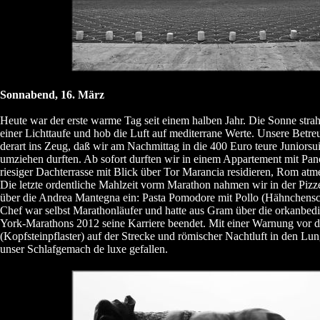
Sonnabend, 16. März
Heute war der erste warme Tag seit einem halben Jahr. Die Sonne str
einer Lichttaufe und hob die Luft auf mediterrane Werte. Unsere Betreue
derart ins Zeug, daß wir am Nachmittag in die 400 Euro teure Juniorsu
umziehen durften. Ab sofort durften wir in einem Appartement mit Pa
riesiger Dachterrasse mit Blick über Tor Marancia residieren, Rom atm
Die letzte ordentliche Mahlzeit vorm Marathon nahmen wir in der Pizzer
über die Andrea Mantegna ein: Pasta Pomodore mit Pollo (Hähnchensch
Chef war selbst Marathonläufer und hatte aus Gram über die orkanbe
York-Marathons 2012 seine Karriere beendet. Mit einer Warnung vor 
(Kopfsteinpflaster) auf der Strecke und römischer Nachtluft in den Lun
unser Schlafgemach de luxe gefallen.