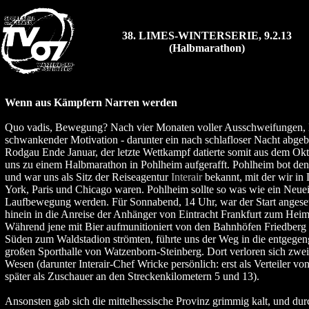
38. LIMES-WINTERSERIE, 9.2.13
(Halbmarathon)
Wenn aus Kämpfern Narren werden
Quo vadis, Bewegung? Nach vier Monaten voller Ausschweifungen, 
schwankender Motivation - darunter ein nach schlafloser Nacht abgebl
Rodgau Ende Januar, der letzte Wettkampf datierte somit aus dem Okt
uns zu einem Halbmarathon in Pohlheim aufgerafft. Pohlheim bot den
und war uns als Sitz der Reiseagentur
Interair
bekannt, mit der wir i
York, Paris und Chicago waren. Pohlheim sollte so was wie ein Neuein
Laufbewegung werden. Für Sonnabend, 14 Uhr, war der Start angeset
hinein in die Anreise der Anhänger von Eintracht Frankfurt zum Hei
Während jene mit Bier aufmunitioniert von den Bahnhöfen Friedberg
Süden zum Waldstadion strömten, führte uns der Weg in die entgegen
großen Sporthalle von Watzenborn-Steinberg. Dort verloren sich zwe
Wesen (darunter Interair-Chef Wricke persönlich: erst als Verteiler vo
später als Zuschauer an den Streckenkilometern 5 und 13).
Ansonsten gab sich die mittelhessische Provinz grimmig kalt, und dur