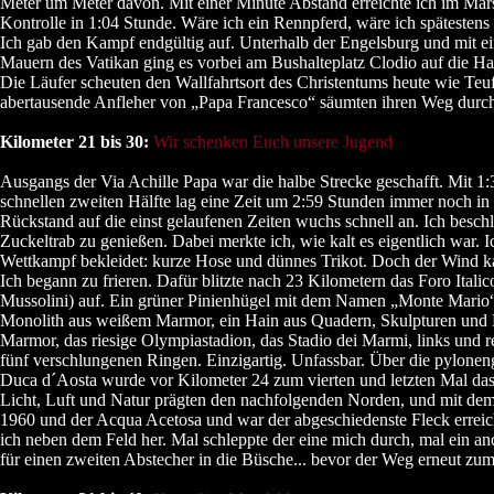
Meter um Meter davon. Mit einer Minute Abstand erreichte ich im Mars
Kontrolle in 1:04 Stunde. Wäre ich ein Rennpferd, wäre ich spätestens
Ich gab den Kampf endgültig auf. Unterhalb der Engelsburg und mit e
Mauern des Vatikan ging es vorbei am Bushalteplatz Clodio auf die H
Die Läufer scheuten den Wallfahrtsort des Christentums heute wie Teu
abertausende Anfleher von „Papa Francesco“ säumten ihren Weg dur
Kilometer 21 bis 30:
Wir schenken Euch unsere Jugend
Ausgangs der Via Achille Papa war die halbe Strecke geschafft. Mit 1
schnellen zweiten Hälfte lag eine Zeit um 2:59 Stunden immer noch in
Rückstand auf die einst gelaufenen Zeiten wuchs schnell an. Ich besch
Zuckeltrab zu genießen. Dabei merkte ich, wie kalt es eigentlich war. I
Wettkampf bekleidet: kurze Hose und dünnes Trikot. Doch der Wind k
Ich begann zu frieren. Dafür blitzte nach 23 Kilometern das Foro Italic
Mussolini) auf. Ein grüner Pinienhügel mit dem Namen „Monte Mario“
Monolith aus weißem Marmor, ein Hain aus Quadern, Skulpturen und
Marmor, das riesige Olympiastadion, das Stadio dei Marmi, links und r
fünf verschlungenen Ringen. Einzigartig. Unfassbar. Über die pylone
Duca d´Aosta wurde vor Kilometer 24 zum vierten und letzten Mal das
Licht, Luft und Natur prägten den nachfolgenden Norden, und mit d
1960 und der Acqua Acetosa und war der abgeschiedenste Fleck erreich
ich neben dem Feld her. Mal schleppte der eine mich durch, mal ein an
für einen zweiten Abstecher in die Büsche... bevor der Weg erneut zum 