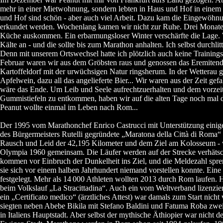
mehr in einer Mietwohnung, sondern lebten in Haus und Hof in einem
und Hof sind schön - aber auch viel Arbeit. Dazu kam die Eingewöhn
erkundet werden. Wochenlang kamen wir nicht zur Ruhe. Drei Monat
Küche auskommen. Ein erbarmungsloser Winter verschärfte die Lage. 
Kälte an - und die sollte bis zum Marathon anhalten. Ich selbst durchlit
Denn mit unserem Ortswechsel hatte ich plötzlich auch keine Trainin
Februar waren wir aus dem Gröbsten raus und genossen das Eremitend
Kartoffeldorf mit der urwüchsigen Natur ringsherum. In der Wetterau
Apfelwein, dazu all das angelieferte Bier... Wir waren aus der Zeit gefa
wäre das Ende. Um Leib und Seele aufrechtzuerhalten und dem vorzeit
Gummistiefeln zu entkommen, haben wir auf die alten Tage noch mal d
Peanut wollte einmal im Leben nach Rom...
Der 1995 vom Marathonchef Enrico Castrucci mit Unterstützung eini
des Bürgermeisters Rutelli gegründete „Maratona della Città di Roma“
Rausch und Leid der 42,195 Kilometer und dem Ziel am Kolosseum -
Olympia 1960 gemeinsam. Die Läufer werden auf der Strecke verhätsche
kommen vor Einbruch der Dunkelheit ins Ziel, und die Meldezahl spr
sie sich vor einem halben Jahrhundert niemand vorstellen konnte. Eine 
festgelegt. Mehr als 14
000 Athleten wollten 2013 durch Rom laufen.
beim Volkslauf „La Stracittadina“. Auch ein vom Weltverband lizenzie
ein „Certificato medico“ (ärztliches Attest) war damals zum Start nich
siegten neben Abebe Bikila mit Stefano Baldini und Fatuma Roba zwe
in Italiens Hauptstadt. Aber selbst der mythische Äthiopier war nicht de