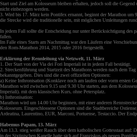
Start und Ziel am Kolosseum bleiben erhalten, jedoch soll die Gegend
nicht einbezogen werden.
3. Wird bis 17. März kein Pontifex ernannt, beginnt der Marathon um
die Strecke wird die traditionelle sein, mit möglichen Umleitungen run
In jedem Fall sollte die Entscheidung nur unter Berücksichtigung des p
fallen.
Im Falle eines Starts am Nachmittag war den Läufern eine Verschiebun
den Rom-Marathon 2014, 2015 oder 2016 freigestellt.
Erklärung der Rennleitung via Netzwelt, 11. März
1. Der Start von der Via dei Fori Imperiali ist in jedem Fall bestätigt.
2. Streckenführung und Startzeit des Marathons werden nach dem Tag d
bekanntgegeben. Dies sind die zwei offiziellen Optionen:
a) Keine Inthronisation (Konklave noch am laufen oder vorm ersten Ge
Marathon wird zwischen 9.15 und 9.30 Uhr starten, aus dem Kolosseu
Imperiali). mit dem klassischen Kurs, ohne Petersplatz.
b) Inthronisation:
Marathon wird um 14.00 Uhr beginnen, mit einer anderen Rennstrecke. 
Kolosseum. Eingeschlossene Optionen sind die Stadtbereiche Ostiense
Ardeatina, Laurentino, EUR, Marconi, Portuense, Testaccio. Der End
Habemus Papam, 13. März
Am 13.3. stieg weißer Rauch über dem katholischen Gottesstaat auf: D
in der Sixtinischen Kapelle hatte sich auf Franziskus als neuen Pontife