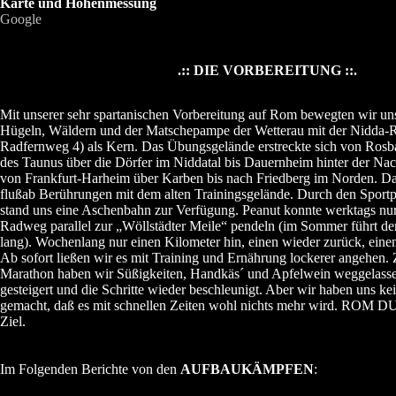
Karte und Höhenmessung
Google
.:: DIE VORBEREITUNG ::.
Mit unserer sehr spartanischen Vorbereitung auf Rom bewegten wir uns
Hügeln, Wäldern und der Matschepampe der Wetterau mit der Nidda-R
Radfernweg 4) als Kern. Das Übungsgelände erstreckte sich von Rosb
des Taunus über die Dörfer im Niddatal bis Dauernheim hinter der Na
von Frankfurt-Harheim über Karben bis nach Friedberg im Norden. Da
flußab Berührungen mit dem alten Trainingsgelände. Durch den Sportp
stand uns eine Aschenbahn zur Verfügung. Peanut konnte werktags nur
Radweg parallel zur „Wöllstädter Meile“ pendeln (im Sommer führt der
lang). Wochenlang nur einen Kilometer hin, einen wieder zurück, einen 
Ab sofort ließen wir es mit Training und Ernährung lockerer angehe
Marathon haben wir Süßigkeiten, Handkäs´ und Apfelwein weggelass
gesteigert und die Schritte wieder beschleunigt. Aber wir haben uns 
gemacht, daß es mit schnellen Zeiten wohl nichts mehr wird. RO
Ziel.
Im Folgenden Berichte von den
AUFBAUKÄMPFEN
: