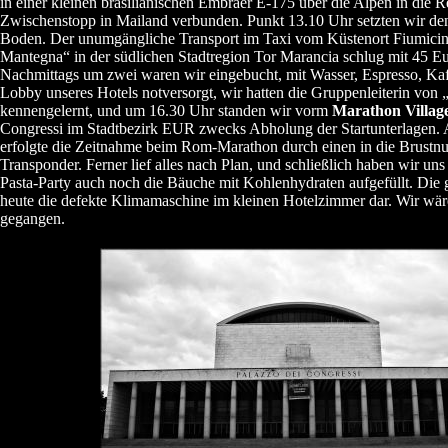
in einer kleinen brasilianischen Embraer E-175 über die Alpen in die 
Zwischenstopp in Mailand verbunden. Punkt 13.10 Uhr setzten wir den
Boden. Der unumgängliche Transport im Taxi vom Küstenort Fiumici
Mantegna“ in der südlichen Stadtregion Tor Marancia schlug mit 45 E
Nachmittags um zwei waren wir eingebucht, mit Wasser, Espresso, Ka
Lobby unseres Hotels notversorgt, wir hatten die Gruppenleiterin von 
kennengelernt, und um 16.30 Uhr standen wir vorm
Marathon Villag
Congressi im Stadtbezirk EUR zwecks Abholung der Startunterlagen. 
erfolgte die Zeitnahme beim Rom-Marathon durch einen in die Brustnu
Transponder. Ferner lief alles nach Plan, und schließlich haben wir uns 
Pasta-Party auch noch die Bäuche mit Kohlenhydraten aufgefüllt. Die gr
heute die defekte Klimamaschine im kleinen Hotelzimmer dar. Wir wär
gegangen.