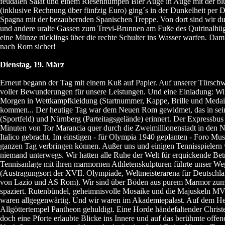
feudalen Salat und einem Riesenhumpen Bier Auge in Auge mit der bl
(inklusive Rechnung über fünfzig Euro) ging´s in der Dunkelheit per D
Spagna mit der bezaubernden Spanischen Treppe. Von dort sind wir d
und andere uralte Gassen zum Trevi-Brunnen am Fuße des Quirinalhüg
eine Münze rücklings über die rechte Schulter ins Wasser warfen. Da
nach Rom sicher!
Dienstag, 19. März
Erneut begann der Tag mit einem Kuß auf Papier. Auf unserer Türschw
voller Bewunderungen für unsere Leistungen. Und eine Einladung: Wir
Morgen in Wettkampfkleidung (Startnummer, Kappe, Brille und Medail
kommen... Der heutige Tag war dem Neuen Rom gewidmet, das in sein
(Sportfeld) und Nürnberg (Parteitagsgelände) erinnert. Der Expressbus 
Minuten von Tor Marancia quer durch die Zweimillionenstadt in den
Italico gebracht. Im einstigen - für Olympia 1940 geplanten - Foro Mus
ganzen Tag verbringen können. Außer uns und einigen Tennisspielern
niemand unterwegs. Wir hatten alle Ruhe der Welt für erquickende Be
Tennisanlage mit ihren marmornen Athletenskulpturen führte unser W
(Austragungsort der XVII. Olympiade, Weltmeisterarena für Deutschl
von Lazio und AS Rom). Wir sind über Böden aus purem Marmor zum
spaziert. Rutenbündel, geheimnisvolle Mosaike und die Majuskel
waren allgegenwärtig. Und wir waren im Akademiepalast. Auf dem 
Allgöttertempel Pantheon gehuldigt. Eine Horde händefaltender Christe
doch eine Pforte erlaubte Blicke ins Innere und auf das berühmte off