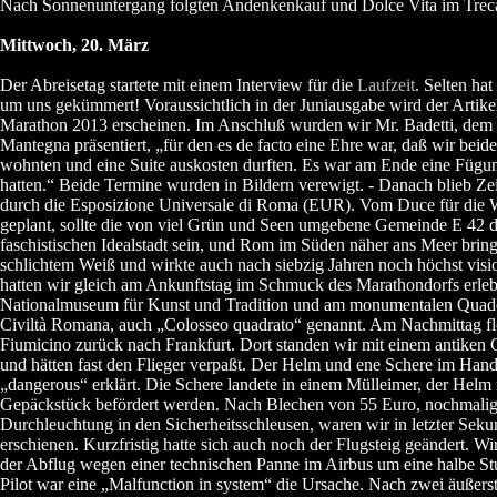
Nach Sonnenuntergang folgten Andenkenkauf und Dolce Vita im Trecas
Mittwoch, 20. März
Der Abreisetag startete mit einem Interview für die
Laufzeit
. Selten ha
um uns gekümmert! Voraussichtlich in der Juniausgabe wird der Artik
Marathon 2013 erscheinen. Im Anschluß wurden wir Mr. Badetti, dem 
Mantegna präsentiert, „für den es de facto eine Ehre war, daß wir beid
wohnten und eine Suite auskosten durften. Es war am Ende eine Fügung
hatten.“ Beide Termine wurden in Bildern verewigt. - Danach blieb Ze
durch die Esposizione Universale di Roma (EUR). Vom Duce für die W
geplant, sollte die von viel Grün und Seen umgebene Gemeinde E 42 d
faschistischen Idealstadt sein, und Rom im Süden näher ans Meer bring
schlichtem Weiß und wirkte auch nach siebzig Jahren noch höchst vis
hatten wir gleich am Ankunftstag im Schmuck des Marathondorfs erleb
Nationalmuseum für Kunst und Tradition und am monumentalen Quade
Civiltà Romana, auch „Colosseo quadrato“ genannt. Am Nachmittag flo
Fiumicino zurück nach Frankfurt. Dort standen wir mit einem antiken
und hätten fast den Flieger verpaßt. Der Helm und ene Schere im Han
„dangerous“ erklärt. Die Schere landete in einem Mülleimer, der Helm 
Gepäckstück befördert werden. Nach Blechen von 55 Euro, nochmali
Durchleuchtung in den Sicherheitsschleusen, waren wir in letzter Sek
erschienen. Kurzfristig hatte sich auch noch der Flugsteig geändert. Wi
der Abflug wegen einer technischen Panne im Airbus um eine halbe St
Pilot war eine „Malfunction in system“ die Ursache. Nach zwei äußers