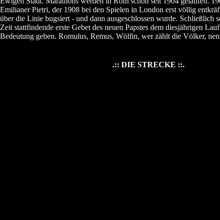
Ewigen Stadt. Marathons werden in Rom schon seit 1904 gelaufen. 1
Emilianer Pietri, der 1908 bei den Spielen in London erst völlig entkräf
über die Linie bugsiert - und dann ausgeschlossen wurde. Schließlich so
Zeit stattfindende erste Gebet des neuen Papstes dem diesjährigen Lauf 
Bedeutung geben. Romulus, Remus, Wölfin, wer zählt die Völker, nenn
.:: DIE STRECKE ::.