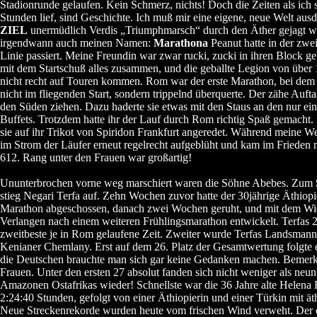
Stadionrunde gelaufen. Kein Schmerz, nichts! Doch die Zeiten als ich s
Stunden lief, sind Geschichte. Ich muß mir eine eigene, neue Welt au
ZIEL
unermüdlich Verdis „Triumphmarsch“ durch den Äther gejagt w
irgendwann auch meinen Namen:
Marathona
Peanut hatte in der zwe
Linie passiert. Meine Freundin war zwar rucki, zucki in ihren Block g
mit dem Startschuß alles zusammen, und die geballte Legion von über 
nicht recht auf Touren kommen. Rom war der erste Marathon, bei dem P
nicht im fliegenden Start, sondern trippelnd überquerte. Der zähe Auftak
den Süden ziehen. Dazu haderte sie etwas mit den Staus an den nur ein
Buffets. Trotzdem hatte ihr der Lauf durch Rom richtig Spaß gemacht. 
sie auf ihr Trikot von Spiridon Frankfurt angeredet. Während meine We
im Strom der Läufer erneut regelrecht aufgeblüht und kam im Frieden mi
612. Rang unter den Frauen war großartig!
Ununterbrochen vorne weg marschiert waren die Söhne Abebes. Zum
stieg Negari Terfa auf. Zehn Wochen zuvor hatte der 30jährige Äthiop
Marathon abgeschossen, danach zwei Wochen geruht, und mit dem Wied
Verlangen nach einem weiteren Frühlingsmarathon entwickelt. Terfas 
zweitbeste je in Rom gelaufene Zeit. Zweiter wurde Terfas Landsmann 
Kenianer Chemlany. Erst auf dem 26. Platz der Gesamtwertung folgte ei
die Deutschen brauchte man sich gar keine Gedanken machen. Bemerke
Frauen. Unter den ersten 27 absolut fanden sich nicht weniger als neun
Amazonen Ostafrikas wieder! Schnellste war die 36 Jahre alte Helena 
2:24:40 Stunden, gefolgt von einer Äthiopierin und einer Türkin mit ät
Neue Streckenrekorde wurden heute vom frischen Wind verweht. Der e