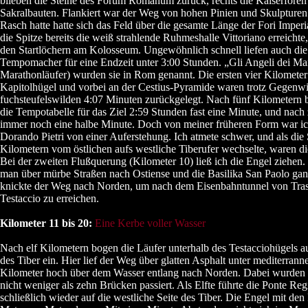
blieben die Steine des Forum Romanum zurück, rechts die Kaiserforen
Sakralbauten. Flankiert war der Weg von hohen Pinien und Skulpture
Rasch hatte hatte sich das Feld über die gesamte Länge der Fori Imper
die Spitze bereits die weiß strahlende Ruhmeshalle Vittoriano erreichte
den Startlöchern am Kolosseum. Ungewöhnlich schnell liefen auch die 
Tempomacher für eine Endzeit unter 3:00 Stunden. „Gli Angeli dei Mar
Marathonläufer) wurden sie in Rom genannt. Die ersten vier Kilometer 
Kapitolhügel und vorbei an der Cestius-Pyramide waren trotz Gegenwi
fuchsteufelswilden 4:07 Minuten zurückgelegt. Nach fünf Kilometern 
die Tempotabelle für das Ziel 2:59 Stunden fast eine Minute, und nach
immer noch eine halbe Minute. Doch von meiner früheren Form war ic
Dorando Pietri von einer Auferstehung. Ich atmete schwer, und als die
Kilometern vom östlichen aufs westliche Tiberufer wechselte, waren d
Bei der zweiten Flußquerung (Kilometer 10) ließ ich die Engel zieh
man über mürbe Straßen nach Ostiense und die Basilika San Paolo ga
knickte der Weg nach Norden, um nach dem Eisenbahntunnel von Tras
Testaccio zu erreichen.
Kilometer 11 bis 20:
Eine Kerbe voller Wasser
Nach elf Kilometern bogen die Läufer unterhalb des Testacciohügels a
des Tiber ein. Hier lief der Weg über glatten Asphalt unter mediterrann
Kilometer hoch über dem Wasser entlang nach Norden. Dabei wurden n
nicht weniger als zehn Brücken passiert. Als Elfte führte die Ponte Re
schließlich wieder auf die westliche Seite des Tiber. Die Engel mit de