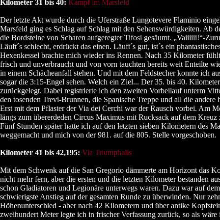
Kilometer 31 bis 40:
Kampf im Marsfeld
Der letzte Akt wurde durch die Uferstraße Lungotevere Flaminio einge
Marsfeld ging es Schlag auf Schlag mit den Sehenswürdigkeiten. Ab 
die Bordsteine von Scharen aufgeregter Tifosi gesäumt. „Vaiiiiii!“-Zuruf
Läuft´s schlecht, erdrückt das einen. Läuft´s gut, ist´s ein phantastisch
Hexenkessel brachte mich wieder ins Rennen. Nach 35 Kilometer fühlte
frisch und unverbraucht und von vorn tauchten bereits weit Enteilte w
in einem Schächeanfall stehen. Und mit dem Feldstecher konnte ich au
sogar die 3:15-Engel sehen. Welch ein Ziel... Der 35. bis 40. Kilomete
zurückgelegt. Dabei registrierte ich den zweiten Vorbeilauf unterm Vi
den tosenden Trevi-Brunnen, die Spanische Treppe und all die andere 
Erst mit dem Pflaster der Via dei Cerchi war der Rausch vorbei. Am M
längs zum übererdeden Circus Maximus mit Rucksack auf dem Kreuz z
Fünf Stunden später hatte ich auf den letzten sieben Kilometern des 
weggemacht und mich von der 981. auf die 805. Stelle vorgeschoben.
Kilometer 41 bis 42,195:
Via Triumphalis
Mit dem Schwenk auf die San Gregorio dämmerte am Horizont das Ko
nicht mehr fern, aber die ersten und die letzten Kilometer bestanden au
schon Gladiatoren und Legionäre unterwegs waren. Dazu war auf dem 
schwierigste Anstieg auf der gesamten Runde zu überwinden. Nur zeh
Höhenunterschied - aber nach 42 Kilometern und über antike Kopfstein
zweihundert Meter legte ich in frischer Verfassung zurück, so als wäre 