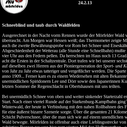
24.2.13
Schneeblind und taub durch Waldfelden
Ausgerechnet in der Nacht vorm Rennen wurde der Mörfelder Wald 
überrascht. Am Morgen war Hessen weiß; das Thermometer zeigte M
auch die zweite Bewährungsprobe vor Rom bei Schnee und Eiseskälte
Abgeschiedenheit der Wetterau (alle Stunde eine Schnellbahn) mußte
vier Uhr aus den Federn pellen. Da herrschten im Haus noch 13 Grad
acht die Ersten in der Schaltzentrale. Dort trafen wir bei unserer sech
auf dieselben zwei Herren aus der Pioniergeneration der
Sport- und K
von Jahr zu Jahr etwas tatteriger und vergeßlicher werden. Die Sparte
anno 1909... Ferner kam es zu einem Wiedersehen mit alten Bekannte
unermüdlichen Spiridonern Lee und Dörr sowie den Japanerinnen K
letzten Sommer die Regenschlacht in Obertshausen mit uns teilten.
Bei unermüdlich Schnee von oben und weiter sinkender Starterzahl e
Start. Nach einer viertel Runde auf der Starkenburg-Kampfbahn ging´s
Winterwald, der heute in Verbindung mit den nahen Rollbahnen des F
für eine äußerst bizarre Szenerie sorgte. Über die gesamten 21 Kilome
Schicht Pulverschnee, über die man sich wie auf einem unendlichen
Wald bewegte. Mörfelden ist offenbar auch eine Lieblingsstrecke von