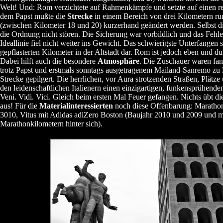
Welt! Und: Rom verzichtete auf Rahmenkämpfe und setzte auf einen 
dem Papst mußte die
Strecke
in einem Bereich von drei Kilometern ru
(zwischen Kilometer 18 und 20) kurzerhand geändert werden. Selbst d
die Ordnung nicht stören. Die Sicherung war vorbildlich und das Fehlen
Ideallinie fiel nicht weiter ins Gewicht. Das schwierigste Unterfangen st
gepflasterten Kilometer in der Altstadt dar. Rom ist jedoch eben und du
Dabei hilft auch die besondere
Atmosphäre
. Die Zuschauer waren fant
trotz Papst und erstmals sonntags ausgetragenem Mailand-Sanremo zu
Strecke gepilgert. Die herrlichen, vor Aura strotzenden Straßen, Plätz
den leidenschaftlichen Italienern einen einzigartigen, funkensprühen
Veni. Vidi. Vici. Gleich beim ersten Mal Feuer gefangen. Nichts übt d
aus! Für die
Materialinteressierten
noch diese Offenbarung: Marathona
3010, Vitus mit Adidas adiZero Boston (Baujahr 2010 und 2009 und mi
Marathonkilometern hinter sich).