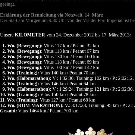
geeingt.
Erklärung der Rennleitung via Netzwelt, 14. März
Der Start am Morgen um 9.30 Uhr von der Via dei Fori Imperiali ist bes
Unsere
KILOMETER
vom 24. Dezember 2012 bis 17. März 2013:
0
1. Wo. (Bewegung):
Vitus 117 km / Peanut 32 km
0
2. Wo. (Bewegung):
Vitus 118 km / Peanut 67 km
0
3. Wo. (Bewegung):
Vitus 130 km / Peanut 60 km
0
4. Wo. (Bewegung):
Vitus 118 km / Peanut 69 km
0
5. Wo. (Bewegung):
Vitus 100 km / Peanut 42 km
0
6. Wo. (Training):
Vitus 140 km / Peanut 70 km
0
7. Wo. (Halbmarathon):
V.: 1:32:30, Training: 102 km / P.: 2:02:12,
0
8. Wo. (Training):
Vitus 146 km / Peanut 64 km
0
9. Wo. (Halbmarathon):
V.: 1:29:24, Training: 121 km / P.: 2:02:30,
10. Wo. (Training):
Vitus 150 km / Peanut 78 km
11. Wo. (Training):
Vitus 127 km / Peanut 68 km
12. Wo. (ROM-MARATHON):
V.: 3:17:23, Training: 95 km / P.: 2:
Gesamt:
Vitus 1464 km / Peanut 700 km