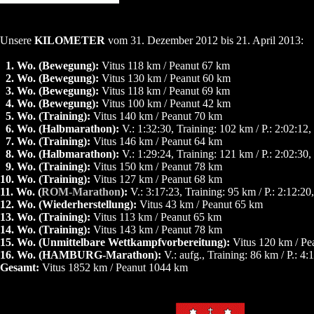
Unsere
KILOMETER
vom 31. Dezember 2012 bis 21. April 2013:
0
1. Wo. (Bewegung):
Vitus 118 km / Peanut 67 km
0
2. Wo. (Bewegung):
Vitus 130 km / Peanut 60 km
0
3. Wo. (Bewegung):
Vitus 118 km / Peanut 69 km
0
4. Wo. (Bewegung):
Vitus 100 km / Peanut 42 km
0
5. Wo. (Training):
Vitus 140 km / Peanut 70 km
0
6. Wo. (Halbmarathon):
V.: 1:32:30, Training: 102 km / P.: 2:02:12,
0
7. Wo. (Training):
Vitus 146 km / Peanut 64 km
0
8. Wo. (Halbmarathon):
V.: 1:29:24, Training: 121 km / P.: 2:02:30,
0
9. Wo. (Training):
Vitus 150 km / Peanut 78 km
10. Wo. (Training):
Vitus 127 km / Peanut 68 km
11. Wo. (
ROM-Marathon
):
V.: 3:17:23, Training: 95 km / P.: 2:12:20
12. Wo. (Wiederherstellung):
Vitus 43 km / Peanut 65 km
13. Wo. (Training):
Vitus 113 km / Peanut 65 km
14. Wo. (Training):
Vitus 143 km / Peanut 78 km
15. Wo. (Unmittelbare Wettkampfvorbereitung):
Vitus 120 km / Pe
16. Wo. (HAMBURG-Marathon):
V.: aufg., Training: 86 km / P.: 4:
Gesamt:
Vitus 1852 km / Peanut 1044 km