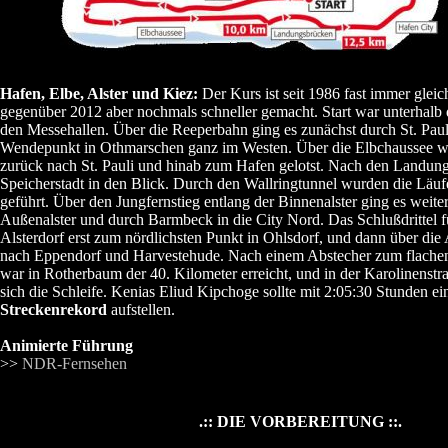
Hafen, Elbe, Alster und Kiez:
Der Kurs ist seit 1986 fast immer glei
gegenüber 2012 aber nochmals schneller gemacht. Start war unterhalb
den Messehallen. Über die Reeperbahn ging es zunächst durch St. Pau
Wendepunkt in Othmarschen ganz im Westen. Über die Elbchaussee w
zurück nach St. Pauli und hinab zum Hafen gelotst. Nach den Landung
Speicherstadt in den Blick. Durch den Wallringtunnel wurden die Läufe
geführt. Über den Jungfernstieg entlang der Binnenalster ging es weite
Außenalster und durch Barmbeck in die City Nord. Das Schlußdrittel f
Alsterdorf erst zum nördlichsten Punkt in Ohlsdorf, und dann über die
nach Eppendorf und Harvestehude. Nach einem Abstecher zum flachen
war in Rotherbaum der 40. Kilometer erreicht, und in der Karolinenstr
sich die Schleife. Kenias Eliud Kipchoge sollte mit 2:05:30 Stunden e
Streckenrekord
aufstellen.
Animierte Führung
>>
NDR-Fernsehen
.:: DIE VORBEREITUNG ::.