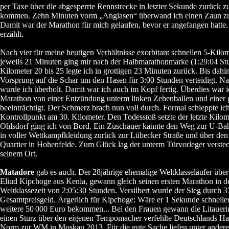
per Taxe über die abgesperrte Rennstrecke in letzter Sekunde zurück 
kommen. Zehn Minuten vorm „Anglasen“ überwand ich einen Zaun z
Damit war der Marathon für mich gelaufen, bevor er angefangen hatte. 
erzählt.
Nach vier für meine heutigen Verhältnisse exorbitant schnellen 5-Kilo
jeweils 21 Minuten ging mir nach der Halbmarathonmarke (1:29:04 Stu
Kilometer 20 bis 25 legte ich in grottigen 23 Minuten zurück. Bis dahin
Vorsprung auf die Schar um den Hasen für 3:00 Stunden verteidigt. N
wurde ich überholt. Damit war ich auch im Kopf fertig. Überdies war 
Marathon von einer Entzündung unterm linken Zehenballen und einer g
beeinträchtigt. Der Schmerz brach nun voll durch. Formal schleppte i
Kontrollpunkt am 30. Kilometer. Den Todesstoß setzte der letzte Kilom
Ohlsdorf ging ich von Bord. Ein Zuschauer kannte den Weg zur U-Ba
in voller Wettkampfkleidung zurück zur Lübecker Straße und über d
Quartier in Hohenfelde. Zum Glück lag der unterm Türvorleger verstec
seinem Ort.
Matadore
gab es auch. Der 28jährige ehemalige Weltklasseläufer übe
Eliud Kipchoge aus Kenia, gewann gleich seinen ersten Marathon in d
Weltklassezeit von 2:05:30 Stunden. Versilbert wurde der Sieg durch 3
Gesamtpreisgeld. Ärgerlich für Kipchoge: Wäre er 1 Sekunde schneller
weitere 50
000 Euro bekommen... Bei den Frauen gewann die Litauer
einen Sturz über den eigenen Tempomacher verfehlte Deutschlands Ha
Norm zur WM in Moskau 2013. Für die gute Sache liefen unter andere