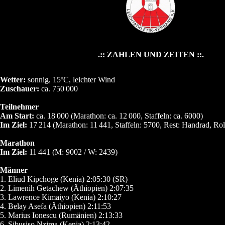
.:: ZAHLEN UND ZEITEN ::.
Wetter:
sonnig, 15ºC, leichter Wind
Zuschauer:
ca. 750
000
Teilnehmer
Am Start:
ca. 18
000 (Marathon: ca. 12
000, Staffeln: ca. 6000)
Im Ziel:
17
214 (Marathon: 11
441, Staffeln: 5700, Rest: Handrad, Rol
Marathon
Im Ziel:
11
441 (M: 9002 / W: 2439)
Männer
1. Eliud Kipchoge (Kenia) 2:05:30 (SR)
2. Limenih Getachew (Äthiopien) 2:07:35
3. Lawrence Kimaiyo (Kenia) 2:10:27
4. Belay Asefa (Äthiopien) 2:11:53
5. Marius Ionescu (Rumänien) 2:13:33
6. Sibusiso Nzima (Kenia) 2:13:42