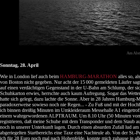
Am Alst
Sonntag, 28. April
Wie in London lief auch beim
HAMBURG-MARATHON
alles so, a
von Boston nicht gegeben. Nur acht der 15
000 gemeldeten Läufer sagte
auf einen verdächtigen Gegenstand in der U-Bahn am Schlump, der sich
Schuhkarton erwies, herrschte auch kaum Aufregung. Sogar das Wetter 
hatte sich gelegt, dazu lachte die Sonne. Aber in 28 Jahren Hamburg-M
paradoxerweise sowieso noch nie Regen... - Zu Fuß und mit der Hoc
ich binnen dreißig Minuten im Umkleideraum Messehalle A1 eingetrof
einem wahrgewordenen ALPTRAUM. Um 8.10 Uhr (50 Minuten vorm 
registrieren, daß meine Schuhe mit dem Transponder und dem Staub a
noch in unserer Unterkunft lagen. Durch einen absurden Zufall lud am
abgeriegelten Startbereichs eine Taxe eine Nachteule ab. Von der St.-
ich für 28 Euro noch mal nach Hohenfelde, konnte mich zuhause in all