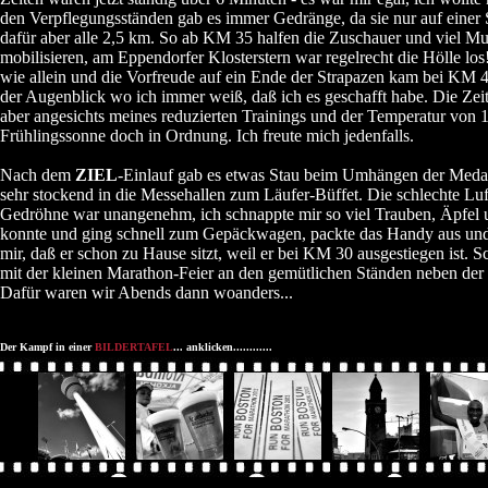
den Verpflegungsständen gab es immer Gedränge, da sie nur auf einer S
dafür aber alle 2,5 km. So ab KM 35 halfen die Zuschauer und viel Mus
mobilisieren, am Eppendorfer Klosterstern war regelrecht die Hölle los
wie allein und die Vorfreude auf ein Ende der Strapazen kam bei KM 4
der Augenblick wo ich immer weiß, daß ich es geschafft habe. Die Zeit
aber angesichts meines reduzierten Trainings und der Temperatur von 
Frühlingssonne doch in Ordnung. Ich freute mich jedenfalls.
Nach dem
ZIEL
-Einlauf gab es etwas Stau beim Umhängen der Medail
sehr stockend in die Messehallen zum Läufer-Büffet. Die schlechte Luf
Gedröhne war unangenehm, ich schnappte mir so viel Trauben, Äpfel 
konnte und ging schnell zum Gepäckwagen, packte das Handy aus und 
mir, daß er schon zu Hause sitzt, weil er bei KM 30 ausgestiegen ist. S
mit der kleinen Marathon-Feier an den gemütlichen Ständen neben der
Dafür waren wir Abends dann woanders...
Der Kampf in einer
BILDERTAFEL
... anklicken............