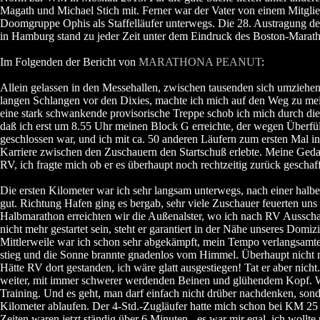
Magath und Michael Stich mit. Ferner war der Vater von einem Mitgl
Doomgruppe Ophis als Staffelläufer unterwegs. Die 28. Austragung d
in Hamburg stand zu jeder Zeit unter dem Eindruck des Boston-Marat
Im Folgenden der Bericht von
MARATHONA PEANUT
:
Allein gelassen in den Messehallen, zwischen tausenden sich umziehe
langen Schlangen vor den Dixies, machte ich mich auf den Weg zu me
eine stark schwankende provisorische Treppe schob ich mich durch d
daß ich erst um 8.55 Uhr meinen Block G erreichte, der wegen Überfül
geschlossen war, und ich mit ca. 50 anderen Läufern zum ersten Mal i
Karriere zwischen den Zuschauern den Startschuß erlebte. Meine Geda
RV, ich fragte mich ob er es überhaupt noch rechtzeitig zurück geschaff
Die ersten Kilometer war ich sehr langsam unterwegs, nach einer halb
gut. Richtung Hafen ging es bergab, sehr viele Zuschauer feuerten uns
Halbmarathon erreichten wir die Außenalster, wo ich nach RV Ausschau 
nicht mehr gestartet sein, steht er garantiert in der Nähe unseres Domiz
Mittlerweile war ich schon sehr abgekämpft, mein Tempo verlangsamte
stieg und die Sonne brannte gnadenlos vom Himmel. Überhaupt nicht 
Hätte RV dort gestanden, ich wäre glatt ausgestiegen! Tat er aber nicht.
weiter, mit immer schwerer werdenden Beinen und glühendem Kopf. W
Training. Und es geht, man darf einfach nicht drüber nachdenken, sond
Kilometer ablaufen. Der 4-Std.-Zugläufer hatte mich schon bei KM 25
Zeiten waren jetzt ständig über 6 Minuten - es war mir egal, ich wollte