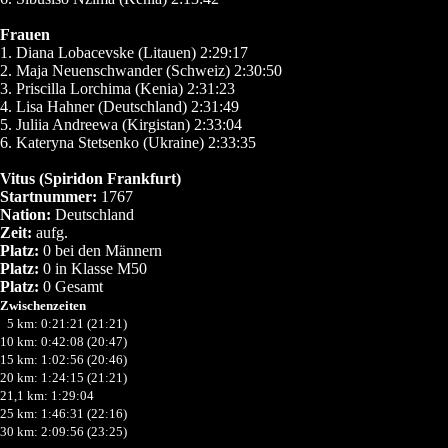
Frauen
1. Diana Lobacevske (Litauen) 2:29:17
2. Maja Neuenschwander (Schweiz) 2:30:50
3. Priscilla Lorchima (Kenia) 2:31:23
4. Lisa Hahner (Deutschland) 2:31:49
5. Juliia Andreewa (Kirgistan) 2:33:04
6. Kateryna Stetsenko (Ukraine) 2:33:35
Vitus (Spiridon Frankfurt)
Startnummer:
1767
Nation:
Deutschland
Zeit:
aufg.
Platz:
0 bei den Männern
Platz:
0 in Klasse M50
Platz:
0 Gesamt
Zwischenzeiten
0
5 km: 0:21:21 (21:21)
10 km: 0:42:08 (20:47)
15 km: 1:02:56 (20:46)
20 km: 1:24:15 (21:21)
21,1 km: 1:29:04
25 km: 1:46:31 (22:16)
30 km: 2:09:56 (23:25)