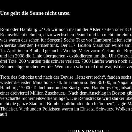
Uns geht die Sonne nicht unter
Rom oder Hamburg...? Ob wir noch mal an der Alster starten oder
RO
Rennschlacht nehmen, dazu wechselten Peanut und ich nicht nur einm
was waren das schon für Sorgen? Sechs Tage vor Hamburg liefen schre
Amerika über den Fernsehfunk. Der 117. Boston-Marathon wurde am
15. April in ein Blutbad getaucht. Wenige Meter vorm Ziel auf der Boy
und ich 2008 die Linie überquerten - explodierten um drei Uhr Ortsze
drei Tote, 260 wurden teils schwer verletzt. 7000 Läufer waren noch au
Rennen abgebrochen wurde. Wenn man schon mal dort war, ist das ve
Trotz des Schocks und nach der Devise „Jetzt erst recht“, fanden sechs
wieder die ersten Marathons statt. In London sollten 36
000, in Nagano
Hamburg 15
000 Teilnehmer an den Start gehen. Hamburgs Organisati
einer dreiviertel Million Zuschauer. „Nach dem Anschlag in Boston gi
verschärfte Sicherheitsvorkehrungen. Die Rennstrecke wird stärker üb
nicht die ganze Stadt mit Bombenspürhunden durchkämmen“, sagte M
Thaleiser. Vierhundert Polizisten waren im Einsatz. Schwarze Wolke
auf!
.:: DIE STRECKE ::.