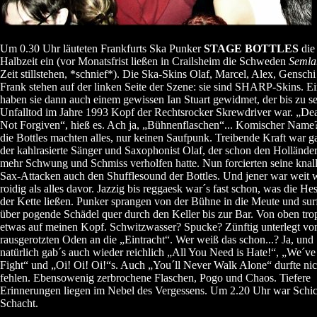
Um 0.30 Uhr läuteten Frankfurts Ska Punker
STAGE BOTTLES
die 
Halbzeit ein (vor Monatsfrist ließen in Crailsheim die Schweden
Semla
Zeit stillstehen, *schnief*). Die Ska-Skins Olaf, Marcel, Alex, Gensch
Frank stehen auf der linken Seite der Szene: sie sind SHARP-Skins. E
haben sie dann auch einem gewissen Ian Stuart gewidmet, der bis zu s
Unfalltod im Jahre 1993 Kopf der Rechtsrocker Skrewdriver war. „De
Not Forgiven“, hieß es. Ach ja, „Bühnenflaschen“... Komischer Name
die Bottles machten alles, nur keinen Saufpunk. Treibende Kraft war g
der kahlrasierte Sänger und Saxophonist Olaf, der schon den Hollände
mehr Schwung und Schmiss verholfen hatte. Nun forcierten seine knal
Sax-Attacken auch den Shufflesound der Bottles. Und jener war weit 
roidig als alles davor. Jazzig bis reggaesk war´s fast schon, was die H
der Kette ließen. Punker sprangen von der Bühne in die Meute und sur
über pogende Schädel quer durch den Keller bis zur Bar. Von oben tro
etwas auf meinen Kopf. Schwitzwasser? Spucke? Zünftig unterlegt vo
rausgerotzten Oden an die „Eintracht“. Wer weiß das schon...? Ja, und
natürlich gab´s auch wieder reichlich „All You Need is Hate!“, „We´ve
Fight“ und „Oi! Oi! Oi!“s. Auch „You´ll Never Walk Alone“ durfte nic
fehlen. Ebensowenig zerbrochene Flaschen, Pogo und Chaos. Tiefere
Erinnerungen liegen im Nebel des Vergessens. Um 2.20 Uhr war Schic
Schacht.