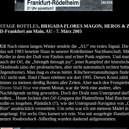
STAGE BOTTLES
, BRIGADA FLORES MAGON, HEROS & 
D-Frankfurt am Main, AU - 7. März 2003
Ui!
Nach einem langen Winter sendete die „AU“ ein erstes Signal. Di
das seit 1983 besetzte Haus in unserer Rödelheimer Nachbarschaft. Mi
Keller in dem der Duft von Fäulnis und echter Punk regieren. Und ma
auch der Oi!, die „Strength through j
oy
“, jener Kampfruf der historisc
Skinheads (also der proletarischen, aber nicht automatisch rechten briti
Jugendszene). Man mag es etwas härter. Klischeeveranstaltungen finde
AU nicht statt.
Total Chaos
erlebten wir dort 1995. Dieses Konzi zählt
immer zu meinen dreißig Besten aller Zeiten. Aber nach den Festspiele
Doom Shall Rise
vor einem Monat, war die Welt eine andere, alles
Nachfolgende nichtig geworden. Doch der Draht zum Untergrund darf
reißen... Heute lockten drei Oi!-Gruppen der Plattenfirma Mad Butche
sollte es losgehen. Pünktlich (!!), wie der Untergrund-Navigator von 
Riot“ ausdrücklich vermeldete. Um zehn war ich mit meinem Mädel in
angelangt. Für sechs Oiro kamen wir rein. Von mir ausgelegte Handzet
neuen
Voodooshock
-Silberling wurden dankend aufgenommen.