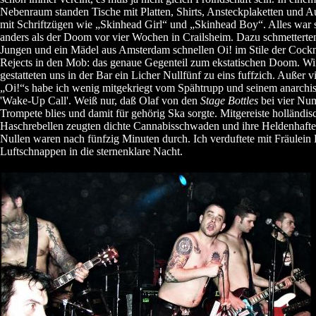
Nebenraum standen Tische mit Platten, Shirts, Ansteckplaketten und 
mit Schriftzügen wie „Skinhead Girl“ und „Skinhead Boy“. Alles war 
anders als der Doom vor vier Wochen in Crailsheim. Dazu schmetterten
Jungen und ein Mädel aus Amsterdam schnellen Oi! im Stile der Cock
Rejects in den Mob: das genaue Gegenteil zum ekstatischen Doom. Wi
gestatteten uns in der Bar ein Licher Nullfünf zu eins fuffzich. Außer v
„Oi!“s habe ich wenig mitgekriegt vom Spähtrupp und seinem anarchis
'Wake-Up Call'. Weiß nur, daß Olaf von den
Stage Bottles
bei vier Nu
Trompete blies und damit für gehörig Ska sorgte. Mitgereiste holländis
Haschrebellen zeugten dichte Cannabisschwaden und ihre Heldenhaft
Nullen waren nach fünfzig Minuten durch. Ich verduftete mit Fräulein
Luftschnappen in die sternenklare Nacht.