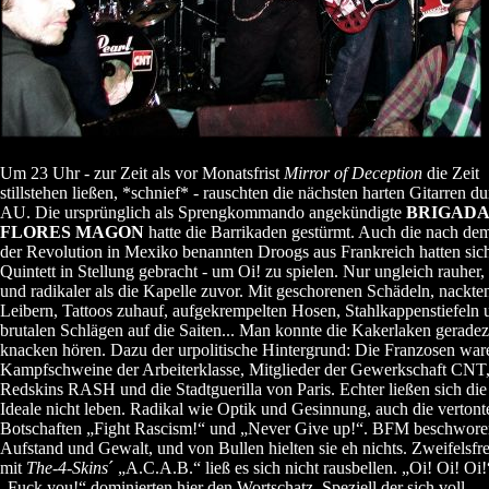
Um 23 Uhr - zur Zeit als vor Monatsfrist
Mirror of Deception
die Zeit
stillstehen ließen, *schnief* - rauschten die nächsten harten Gitarren du
AU. Die ursprünglich als Sprengkommando angekündigte
BRIGADA
FLORES MAGON
hatte die Barrikaden gestürmt. Auch die nach de
der Revolution in Mexiko benannten Droogs aus Frankreich hatten sich
Quintett in Stellung gebracht - um Oi! zu spielen. Nur ungleich rauher,
und radikaler als die Kapelle zuvor. Mit geschorenen Schädeln, nackte
Leibern, Tattoos zuhauf, aufgekrempelten Hosen, Stahlkappenstiefeln 
brutalen Schlägen auf die Saiten... Man konnte die Kakerlaken gerade
knacken hören. Dazu der urpolitische Hintergrund: Die Franzosen war
Kampfschweine der Arbeiterklasse, Mitglieder der Gewerkschaft CNT,
Redskins RASH und die Stadtguerilla von Paris. Echter ließen sich die
Ideale nicht leben. Radikal wie Optik und Gesinnung, auch die vertont
Botschaften „Fight Rascism!“ und „Never Give up!“. BFM beschwore
Aufstand und Gewalt, und von Bullen hielten sie eh nichts. Zweifelsfre
mit
The-4-Skins
´ „A.C.A.B.“ ließ es sich nicht rausbellen. „Oi! Oi! Oi
„Fuck you!“ dominierten hier den Wortschatz. Speziell der sich voll