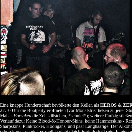
Eine knappe Hundertschaft bevölkerte den Keller, als
HEROS & ZE
22.10 Uhr die Bootparty eröffneten (vor Monatsfrist ließen zu jener St
Maltas
Forsaken
die Zeit stillstehen, *schnief*); weitere fünfzig stieße
Verlauf dazu: Keine Blood-&-Honour-Skins, keine Hammerskins - Red
Sharpskins, Punkrocker, Hooligans, und paar Langhaarige. Der Alkoho
schon immer vereint, es muß ja nicht gleich Froindschaft sein. In einem