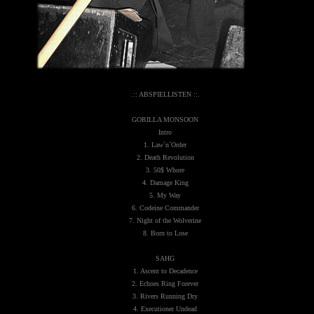
.:: ABSPIELLISTEN ::.
GORILLA MONSOON
Intro
1. Law`n´Order
2. Death Revolution
3. 50$ Whore
4. Damage King
5. My Way
6. Codeine Commander
7. Night of the Wolverine
8. Born to Lose
SAHG
1. Ascent to Decadence
2. Echoes Ring Forever
3. Rivers Running Dry
4. Executioner Undead