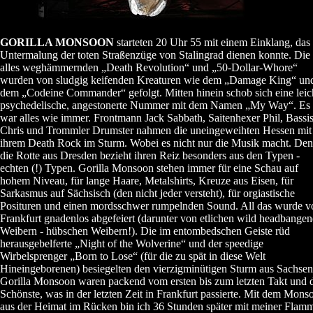
GORILLA MONSOON
starteten 20 Uhr 55 mit einem Einklang, das 
Untermalung der toten Straßenzüge von Stalingrad dienen konnte. Die
alles weghämmernden „Death Revolution“ und „50-Dollar-Whore“
wurden von sludgig keifenden Kreaturen wie dem „Damage King“ un
dem „Codeine Commander“ gefolgt. Mitten hinein schob sich eine leic
psychedelische, angestonerte Nummer mit dem Namen „My Way“. Es
war alles wie immer. Frontmann Jack Sabbath, Saitenhexer Phil, Bassis
Chris und Trommler Drumster nahmen die uneingeweihten Hessen mit
ihrem Death Rock im Sturm. Wobei es nicht nur die Musik macht. De
die Rotte aus Dresden bezieht ihren Reiz besonders aus den Typen -
echten (!) Typen. Gorilla Monsoon stehen immer für eine Schau auf
hohem Niveau, für lange Haare, Metalshirts, Kreuze aus Eisen, für
Sarkasmus auf Sächsisch (den nicht jeder versteht), für orgiastische
Posituren und einen mordsschwer rumpelnden Sound. All das wurde v
Frankfurt gnadenlos abgefeiert (darunter von etlichen wild headbange
Weibern - hübschen Weibern!). Die im entombedschen Geiste rüd
herausgebelferte „Night of the Wolverine“ und der speedige
Wirbelsprenger „Born to Lose“ (für die zu spät in diese Welt
Hineingeborenen) besiegelten den vierzigminütigen Sturm aus Sachsen
Gorilla Monsoon waren packend vom ersten bis zum letzten Takt und 
Schönste, was in der letzten Zeit in Frankfurt passierte. Mit dem Mons
aus der Heimat im Rücken bin ich 36 Stunden später mit meiner Flam