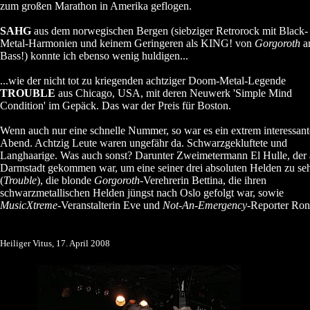
zum großen Marathon in Amerika geflogen.
SAHG
aus dem norwegischen Bergen (siebziger Retrorock mit Black-
Metal-Harmonien und keinem Geringeren als KING! von
Gorgoroth
a
Bass!) konnte ich ebenso wenig huldigen...
...wie der nicht tot zu kriegenden achtziger Doom-Metal-Legende
TROUBLE
aus Chicago, USA, mit deren Neuwerk 'Simple Mind
Condition' im Gepäck. Das war der Preis für Boston.
Wenn auch nur eine schnelle Nummer, so war es ein extrem interessant
Abend. Achtzig Leute waren ungefähr da. Schwarzgekluftete und
Langhaarige. Was auch sonst? Darunter Zweimetermann El Hulle, der 
Darmstadt gekommen war, um eine seiner drei absoluten Helden zu se
(
Trouble
), die blonde
Gorgoroth
-Verehrerin Bettina, die ihren
schwarzmetallischen Helden jüngst nach Oslo gefolgt war, sowie
MusicXtreme
-Veranstalterin Eve und
Not-An-Emergency
-Reporter Ron
Heiliger Vitus, 17. April 2008