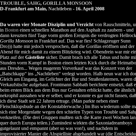
TROUBLE
,
SAHG
,
GORILLA MONSOON
D-Frankfurt am Main,
Nachtleben
- 16. April 2008
Da waren vier Monate Disziplin und Verzicht
von Rauschmitteln, 
in
Boston
einen schnellen Marathon auf den Asphalt zu zaubern - und
dann kreuzten fünf Tage vorm großen Ereignis die verdrogten Hellrock
Gorilla Monsoon
in Frankfurt auf. Das war fies! Schlagzeuger Sunn
Dro))) hatte mir jedoch versprochen, daß die Gorillas eröffnen und der
Abend für mich damit zu einem Blitzkrieg wird. Obendrein war mir ei
Platz auf der
Gästeliste
sicher. Damit brach ich alle Tabus und holte mi
Stunden vorm Kampf in Boston einen letzten Kick durch die Heimatbo
aus Dresden... Wegen magerem Vorverkauf war das Konzert von der
„Batschkapp“ ins „Nachtleben“ verlegt worden. Halb neun war ich dor
Gleich am Eingang, im Gelichter der Bar und Straßenlaternen, waren d
Verkaufstische aufgebaut. Frontmann Sabbath berichtete entsetzt, daß e
beim ersten Blick aus dem Bus nur Gestalten erblickt hatte, die ähnlich
nekrophil aussahen wie er selber, und er konnte es gar nicht fassen, da
ich diese Stadt seit 22 Jahren ertrage. (Man parkte neben einer
Fleischklopsbude an der Konstablerwache.) Im Bus wiederum sollte m
sich eine Morgenlatte wegen den schiefen Typen von Trouble und Sah
verkneifen. (Die drei Gruppen mußten sich die Karre zwei Wochen la
quer durch Europa teilen.) Zumindest wirkten die Saxoniadreamboys
gutgelaunt und entspannt (aber so was von!), und nachdem in
improvisierter Manier die Abspielliste abgehandelt war (die Entscheid