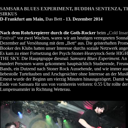
SAMSARA BLUES EXPERIMENT
,
BUDDHA SENTENZA
,
T
SIRKUS
D-Frankfurt am Main,
Das Bett
- 13. Dezember 2014
Nach dem Rohrkrepierer durch die Goth-Rocker
beim „
Cold Insan
Festival
“ vor zwei Wochen, waren wir am heutigen verregneten Sonn
Dezember auf Versöhnung mit dem „Bett“ aus. Die geisterhaften Prom
Booker des Klubs hatten unser Interesse durchs soziale Netzwerk anges
Es kam zu einer Fortsetzung der Psych-Stoner-Heavyrock-Serie HIG
THE SKY. Die Hauptgruppe diesmal:
Samsara Blues Experiment
. An
hundert Personen waren gekommen: hauptsächlich Studierende, Freun
Bands, ein Dutzend nach Stoner Rock Aussehende, und wie immer auc
liebestolle Turteltauben und Arschgesichter ohne Interesse an der Musi
Erneut wurde der Beginn um vierzig Minuten hinausgezögert. Damit w
Ende von Samsara für uns von vornherein verloren: 0.55 Uhr rollte der
Lumpensammler in Richtung Wetterau.