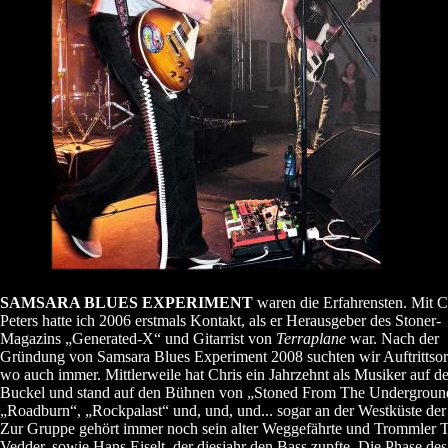
SAMSARA BLUES EXPERIMENT
waren die Erfahrensten. Mit C
Peters hatte ich 2006 erstmals Kontakt, als er Herausgeber des Stoner-
Magazins „Generated-X“ und Gitarrist von
Terraplane
war. Nach der
Gründung von Samsara Blues Experiment 2008 suchten wir Auftrittsort
wo auch immer. Mittlerweile hat Chris ein Jahrzehnt als Musiker auf 
Buckel und stand auf den Bühnen von „Stoned From The Undergroun
„Roadburn“, „Rockpalast“ und, und, und... sogar an der Westküste de
Zur Gruppe gehört immer noch sein alter Weggefährte und Trommler
Vedder, sowie Hans Eiselt, der diesjahr den Bass zupfte. Die Phase des