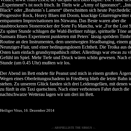
„Experiment“s ist noch frisch. In Titeln wie „Army of Ignorance“, „Int
Black“ oder „Brahmin´s Lament“ überschnitten sich heute Psychedelic
Progressive Rock, Heavy Blues mit Doom, knackige Gitarrengewitter 
entspannten Improvisationen ins Nirwana. Das Beste waren aber die
staubtrockenen Stonerrocker der Sorte Fu Manchu, wie „For the Lost S
Zu später Stunde schlugen die Wahl-Berliner ruhige, spirituelle Töne a
Samsara Blues Experiment punkteten mit Peters´ lässig-sprödem Timbre
Routine an den Instrumenten, dem unentwegten Headbanging, einem 
Neunziger-Flair, und einer bedingungslosen Echtheit. Die Troika aus 
Osten kam einfach grundsympathisch rüber. Allerdings war etwas zu vi
Gefühl im Spiel. Mehr Tiefe und Druck wären schön gewesen. Nach e
Stunde (um 0.45 Uhr) mußten wir los.
Der Abend im Bett endete für Peanut und mich in einem großen Ärgern
Wegen eines Oberleitungsschadens in Friedberg blieb die letzte Bahn i
stehen. Zu unserem Glück fanden sich drei Leidensgefäen, mit denen w
zu fünft in ein Taxi quetschten. Nach einer verbotenen Fahrt durch die
nachtschwarze Wetterau lagen wir um drei im Bett.
Heiliger Vitus, 16. Dezember 2014
.:: ABSPIELLISTE THE SIRKUS ::.