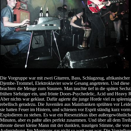
Die Vorgruppe war mit zwei Gitarren, Bass, Schlagzeug, afrikanischer
Djembe-Trommel, Elektroklavier sowie Gesang angetreten. Und diese 
brachten die Menge zum Staunen. Man tauchte tief in die späten Sechz
frühen Siebziger ein, und frönte Doors-Psychedelic, Acid und Heavy 
Aber nichts war geklaut. Dafür agierte die junge Horde viel zu spleenig
rebellisch geradezu. Die Juvenilen aus Mainfranken sprühten vor Leide
sie hatten Feuer im Hintern, und schienen vor Esprit ständig kurz vorm
Explodieren zu stehen. Es war ein Riesenzirkus über außergewöhnlich
Minuten, aber es paßte alles perfekt zusammen. Und über all dem Trei
thronte dieser kleine Mann mit der dunklen, traurigen Stimme, die von 
Auferstehung Jim Morrisons gar nicht so weit weg war. Die Vorstellun