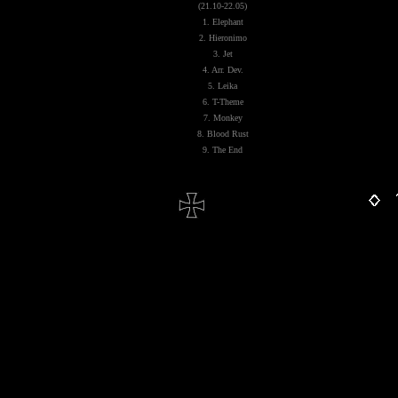
(21.10-22.05)
1. Elephant
2. Hieronimo
3. Jet
4. Arr. Dev.
5. Leika
6. T-Theme
7. Monkey
8. Blood Rust
9. The End