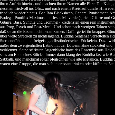
ihren Auftritt hinein - und machten ihrem Namen alle Ehre: Die Kläng
rieselten friedvoll ins Ohr... und nach einem Kreislauf durchs Hirn ebe
friedlich wieder hinaus. Baa Baa Blacksheep, General Punishment, A
Bodega, Pontifex Maximus und Jesus Malverde (sprich: Gitarre und G
Gitarre, Bass, Synthie und Trommel), kredenzten einen rein instrumen
aus Prog, Psych und Post-Metal. Und schon nach wenigen Takten stand
daß sie an die Ersten nicht heran kamen. Dafür geriet ihr knappes Stün
über weite Strecken zu nichtssagend. Buddha Sentenza verzettelten sic
Sterneneffekten und freigeistig-selbstfinderischen Frickelein. Dazu wirk
außer dem zwergenhaften Latino mit der Löwenmähne stocksteif und
verklemmt. Seine stärksten Augenblicke hatte das Ensemble aus Heide
stets am Ende eines Stücks. Immer dann klang der Buddha fast wie Bl
Sabbath, und manchmal sogar pfeilschnell wie alte Metallica. Buddha 
waren eine Gruppe, die man sich interessant trinken oder kiffen mußte.