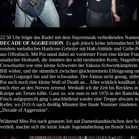
22.50 Uhr folgte das Rudel mit dem Slayermusik verheißenden Namen
DECADE OF AGGRESSION
. Es gab jedoch keine infernalischen Me
sondern melodisches Hardcore-Gebolze mit Haß-Attitüde und Girlie-
aus Offenbach. Mit Poi stand dabei an vorderster Front eine kleine Fra
asiatischer Herkunft, die inmitten der wild moshenden Kerle, Stagediv
Crowdsurfer wie eine kleine Schwester der Yakuza-Schwertkämpferin 
Bill wirkte, und die stimmlich zwischen glockenreinem Elfengesang u
bösem Gegurgel hin und her schwankte. Der Aktion nicht genug, stifte
Poi auch noch eine kleine Wall of Death an... Alles wirklich knallhart. 
mich eher an den Nerven zerrend. Weshalb ich die Zeit bis Reckless in
Kneipe am Tresen killte. Ganz so, wie man es seit 1976 in der Batschka
Frisch aufgeputscht ging´s anschließend wieder eine Treppe abwärts in
Keller, wo D:O:A nach dreißig Minuten ihre finale Nummer zündeten: 
„Decade of Aggression“.
Während Miss Poi nach getanem Job mit Damenhandtäschchen den Sc
verließ, machte sich die letzte lokale Jugendabteilung im Bunde locker..