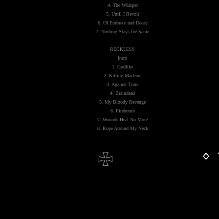
4. The Whisper
5. Until I Revolt
6. Of Embrace and Decay
7. Nothing Stays the Same
RECKLESS
Intro
1. Godlike
2. Killing Machine
3. Against Time
4. Braindead
5. My Bloody Revenge
6. Firebomb
7. Wounds Heal No More
8. Rope Around My Neck