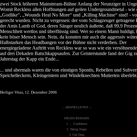
zwei Stock höheren Mainstream-Bühne Anfang der Neunziger in Ungna
Womit Reckless allen Hoffnungen auf geilen Undergroundmetal - wie 
„Godlike“, „Wounds Heal No More“ und „Killing Machine“ sind! - vo
gerecht wurden. Nicht zu vergessen: der vom Schlagzeuger getragene 
der Amis Lamb of God, deren Sänger neulich äußerte, daß 99,9 Prozen
Menschheit wertlos und überflüssig sind. Wer so einem Mann huldigt,
kein böser Mensch sein. Nein, da konnten mir auch die aggressiv wüt
Halbstarken das Headbangen vor der Bühne nicht verderben. Der
energiegeladene Auftritt von Reckless war so was wie ein versöhnend
auf drei Dekaden Batschkappsaufen. Zur Geisterstunde fand der Gig 
Jahrestag der Kapp ein Ende...
... und abermals waren die von einstigen Spontis, Rebellen und Subver
Speichelleckern, Kleingeistern und Windelknechten Mutierten überlebt
Heiliger Vitus, 12. Dezember 2006
.:: ABSPIELLISTEN ::.
WRATH REMAINS
1. ... Confidence
2. Taking Shape
3. Fall Deep