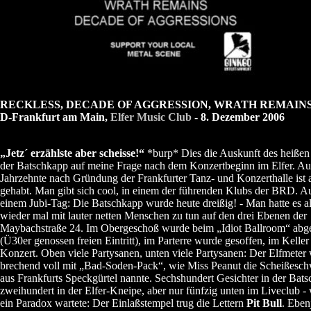
RECKLESS, DECADE OF AGGRESSION, WRATH REMAIN
D-Frankfurt am Main,
Elfer Music Club
- 8. Dezember 2006
„Jetz´ erzählste aber scheisse!“
*burp* Dies die Auskunft des heißen
der Batschkapp auf meine Frage nach dem Konzertbeginn im Elfer. Au
Jahrzehnte nach Gründung der Frankfurter Tanz- und Konzerthalle ist a
gehabt. Man gibt sich cool, in einem der führenden Klubs der BRD. A
einem Jubi-Tag: Die Batschkapp wurde heute dreißig! - Man hatte es a
wieder mal mit lauter netten Menschen zu tun auf den drei Ebenen der
Maybachstraße 24. Im Obergeschoß wurde beim „Idiot Ballroom“ abge
(Ü30er genossen freien Eintritt), im Parterre wurde gesoffen, im Keller 
Konzert. Oben viele Partysanen, unten viele Partysanen: Der Elfmeter
brechend voll mit „Bad-Soden-Pack“, wie Miss Peanut die Scheißesch
aus Frankfurts Speckgürtel nannte. Sechshundert Gesichter in der Bat
zweihundert in der Elfer-Kneipe, aber nur fünfzig unten im Liveclub 
ein Paradox wartete: Der Einlaßstempel trug die Lettern
Pit Bull
. Eben