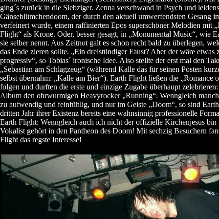
ging´s zurück in die Siebziger. Zenna verschwand in Psych und leiden
Gänseblümchendoom, der durch den aktuell umwerfendsten Gesang 
verfeinert wurde, einem raffinierten Epos superschöner Melodien mit 
Flight“ als Krone. Oder, besser gesagt, in „Monumental Music“, wie Ea
sie selber nennt. Aus Zeitnot galt es schon recht bald zu überlegen, we
das Ende zieren sollte. „Ein dreistündiger Faust? Aber der wäre etwas 
progressiv“, so Tobias´ ironische Idee. Also stellte der erst mal den Tak
„Sebastian am Schlagzeug“ (während Kalle das für seinen Posten kurz
selbst übernahm: „Kalle am Bier“). Earth Flight ließen die „Romance o
folgen und durften die erste und einzige Zugabe überhaupt zelebriere
Album den ohrwurmigen Heavyrocker „Running“. Wenngleich manch
zu aufwendig und feinfühlig, und nur im Geiste „Doom“, so sind Earth
dritten Jahr ihrer Existenz bereits eine wahnsinnig professionelle Form
Earth Flight: Wenngleich auch ich nicht der offizielle Kirchenjesus bin 
Vokalist gehört in den Pantheon des Doom! Mit sechzig Besuchern fan
Flight das regste Interesse!