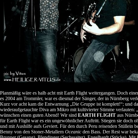
Planmäßig wäre es halb acht mit Earth Flight weitergangen. Doch einer
es 2004 am Trommler, war es diesmal der Sänger, der in Nürnberg verl
Kurz vor acht kam die Entwarnung „Die Gruppe ist komplett!“; und da
wiederaufgetauchte Diva am Mikro mit kultivierter Stimme verlauten: 
wünschen einen guten Abend! Wir sind
EARTH FLIGHT
aus Nürnb
für Earth Flight war es ein ungewöhnlicher Auftritt. Stiegen sie doch 
und mit Aushilfe aufs Geviert. Für den durch Peru reisenden Stüllein b
Benny von den Stoner-Metallern
Oceanic
den Bass. Der Rest war beka
Brunner (Gesang), Blendinger (Sechssaiter), Engelhardt (Stöcke). Mit 