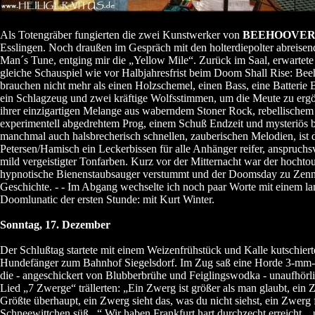
Als Totengräber fungierten die zwei Kunstwerker von
BEEHOOVE
Esslingen. Noch draußen im Gespräch mit den holterdiepolter abreis
Man´s Tune, entging mir die „Yellow Mile“. Zurück im Saal, erwartete
gleiche Schauspiel wie vor Halbjahresfrist beim Doom Shall Rise: Be
brauchen nicht mehr als einen Holzschemel, einen Bass, eine Batterie B
ein Schlagzeug und zwei kräftige Wolfsstimmen, um die Meute zu ergö
ihrer einzigartigen Melange aus waberndem Stoner Rock, rebellischem
experimentell abgedrehtem Prog, einem Schuß Endzeit und mysteriös bi
manchmal auch halsbrecherisch schnellen, zauberischen Melodien, ist
Petersen/Hamisch ein Leckerbissen für alle Anhänger reifer, anspruchsv
mild vergeistigter Tonfarben. Kurz vor der Mitternacht war der hochtou
hypnotische Bienenstaubsauger verstummt und der Doomsday zu Zen
Geschichte. - - Im Abgang wechselte ich noch paar Worte mit einem l
Doomlunatic der ersten Stunde: mit Kurt Winter.
Sonntag, 17. Dezember
Der Schlußtag startete mit einem Weizenfrühstück und Kalle kutschiert
Hundefänger zum Bahnhof Siegelsdorf. Im Zug saß eine Horde 3-mm
die - angeschickert von Blubberbrühe und Feiglingswodka - unaufhörli
Lied „7 Zwerge“ trällerten: „Ein Zwerg ist größer als man glaubt, ein
Größte überhaupt, ein Zwerg sieht das, was du nicht siehst, ein Zwerg 
Schneewittchen süß...“ Wir haben Frankfurt hart durchzecht erreicht...