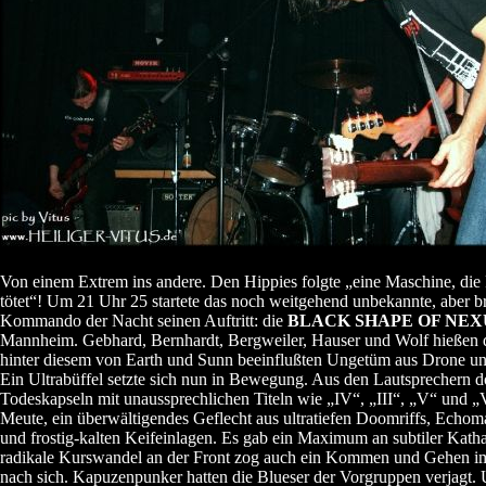
Von einem Extrem ins andere. Den Hippies folgte „eine Maschine, die 
tötet“! Um 21 Uhr 25 startete das noch weitgehend unbekannte, aber br
Kommando der Nacht seinen Auftritt: die
BLACK SHAPE OF NEX
Mannheim. Gebhard, Bernhardt, Bergweiler, Hauser und Wolf hießen 
hinter diesem von Earth und Sunn beeinflußten Ungetüm aus Drone un
Ein Ultrabüffel setzte sich nun in Bewegung. Aus den Lautsprechern 
Todeskapseln mit unaussprechlichen Titeln wie „IV“, „III“, „V“ und „V
Meute, ein überwältigendes Geflecht aus ultratiefen Doomriffs, Echo
und frostig-kalten Keifeinlagen. Es gab ein Maximum an subtiler Katha
radikale Kurswandel an der Front zog auch ein Kommen und Gehen i
nach sich. Kapuzenpunker hatten die Blueser der Vorgruppen verjagt. 