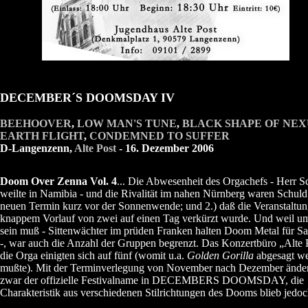
DECEMBER´S DOOMSDAY IV
BEEHOOVER
,
LOW MAN'S TUNE
,
BLACK SHAPE OF NEX
EARTH FLIGHT
,
CONDEMNED TO SUFFER
D-Langenzenn,
Alte Post
- 16. Dezember 2006
Doom Over Zenna Vol. 4
... Die Abwesenheit des Orgachefs - Herr 
weilte in Namibia - und die Rivalität im nahen Nürnberg waren Schuld
neuen Termin kurz vor der Sonnenwende; und 2.) daß die Veranstaltu
knappem Vorlauf von zwei auf einen Tag verkürzt wurde. Und weil um
sein muß - Sittenwächter im prüden Franken halten Doom Metal für S
-, war auch die Anzahl der Gruppen begrenzt. Das Konzertbüro „Alte 
die Orga einigten sich auf fünf (womit u.a.
Golden Gorilla
abgesagt w
mußte). Mit der Terminverlegung von November nach Dezember änder
zwar der offizielle Festivalname in DECEMBERS DOOMSDAY, die
Charakteristik aus verschiedenen Stilrichtungen des Dooms blieb jedoc