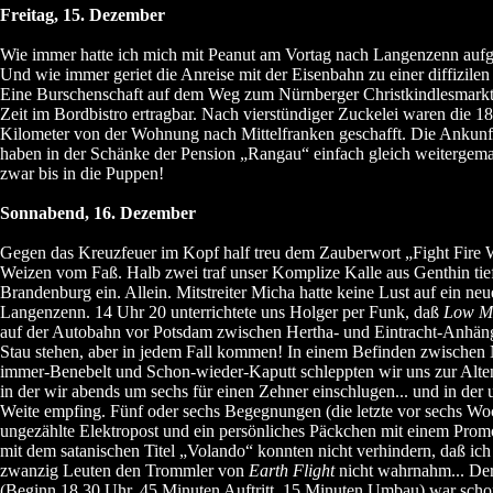
Freitag, 15. Dezember
Wie immer hatte ich mich mit Peanut am Vortag nach Langenzenn auf
Und wie immer geriet die Anreise mit der Eisenbahn zu einer diffizile
Eine Burschenschaft auf dem Weg zum Nürnberger Christkindlesmarkt
Zeit im Bordbistro ertragbar. Nach vierstündiger Zuckelei waren die 1
Kilometer von der Wohnung nach Mittelfranken geschafft. Die Ankunf
haben in der Schänke der Pension „Rangau“ einfach gleich weitergem
zwar bis in die Puppen!
Sonnabend, 16. Dezember
Gegen das Kreuzfeuer im Kopf half treu dem Zauberwort „Fight Fire W
Weizen vom Faß. Halb zwei traf unser Komplize Kalle aus Genthin tief
Brandenburg ein. Allein. Mitstreiter Micha hatte keine Lust auf ein neu
Langenzenn. 14 Uhr 20 unterrichtete uns Holger per Funk, daß
Low M
auf der Autobahn vor Potsdam zwischen Hertha- und Eintracht-Anhän
Stau stehen, aber in jedem Fall kommen! In einem Befinden zwischen
immer-Benebelt und Schon-wieder-Kaputt schleppten wir uns zur Alten 
in der wir abends um sechs für einen Zehner einschlugen... und in der
Weite empfing. Fünf oder sechs Begegnungen (die letzte vor sechs Wo
ungezählte Elektropost und ein persönliches Päckchen mit einem Promo
mit dem satanischen Titel „Volando“ konnten nicht verhindern, daß ic
zwanzig Leuten den Trommler von
Earth Flight
nicht wahrnahm... Der
(Beginn 18.30 Uhr, 45 Minuten Auftritt, 15 Minuten Umbau) war scho