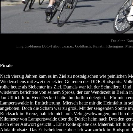
Die alten Ka
Im grün-blauen DSC-Trikot v.o.n.u.: Goldbach, Kunath, Rheingans, Mier
Finale
Nach vierzig Jahren kam es im Ziel zu nostalgischen wie peinlichen 
Wiedersehens mit zwei der letzten Getreuen des DDR-Radsports: Volk
rollte heute als Siebenter ins Ziel. Damals war ich der Schnellere. Un
wiederum berichtete von seinem Spross, der zur Wendezeit in Berlin in
Jan Ullrich fuhr. Herr Deckert hatte ihn dorthin delegiert... Für mich en
Lampertswalde in Ernüchterung. Miersch hatte mir die Heimfahrt in s
angeboten. Doch die Scham war zu groß. Mit der sengenden Sonne im
Rucksack im Kreuz, hab ich mich aufs Velo geschwungen, und bin die
Kilometer von Lampertswalde über die Dörfer heim nach Dresden gera
nach einer Antwort gesucht... Eine Rolle spielte das Material: Ich fuhr
Alulaufradsatz. Das Entscheidende aber: Ich war zurück im Radsport. 