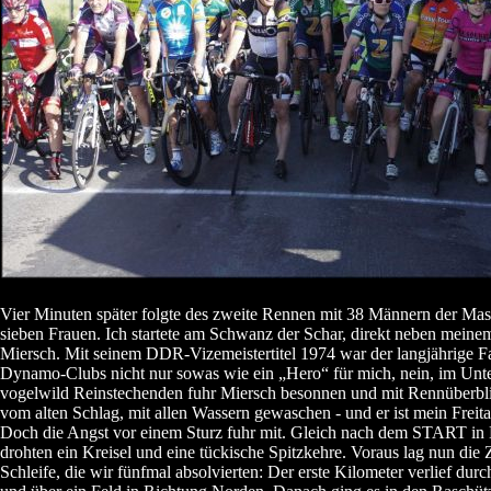
Vier Minuten später folgte des zweite Rennen mit 38 Männern der Mast
sieben Frauen. Ich startete am Schwanz der Schar, direkt neben mei
Miersch. Mit seinem DDR-Vizemeistertitel 1974 war der langjährige Fa
Dynamo-Clubs nicht nur sowas wie ein „Hero“ für mich, nein, im Unt
vogelwild Reinstechenden fuhr Miersch besonnen und mit Rennüberbli
vom alten Schlag, mit allen Wassern gewaschen - und er ist mein Frei
Doch die Angst vor einem Sturz fuhr mit. Gleich nach dem START in
drohten ein Kreisel und eine tückische Spitzkehre. Voraus lag nun die
Schleife, die wir fünfmal absolvierten: Der erste Kilometer verlief du