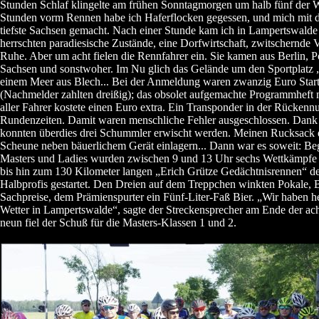
Stunden Schlaf klingelte am frühen Sonntagmorgen um halb fünf der W
Stunden vorm Rennen habe ich Haferflocken gegessen, und mich mit d
tiefste Sachsen gemacht. Nach einer Stunde kam ich in Lampertswalde
herrschten paradiesische Zustände, eine Dorfwirtschaft, zwitschernde
Ruhe. Aber um acht fielen die Rennfahrer ein. Sie kamen aus Berlin, P
Sachsen und sonstwoher. Im Nu glich das Gelände um den Sportplatz 
einem Meer aus Blech... Bei der Anmeldung waren zwanzig Euro Startg
(Nachmelder zahlten dreißig); das obsolet aufgemachte Programmheft
aller Fahrer kostete einen Euro extra. Ein Transponder in der Rückenn
Rundenzeiten. Damit waren menschliche Fehler ausgeschlossen. Dank
konnten überdies drei Schummler erwischt werden. Meinen Rucksack du
Scheune neben bäuerlichem Gerät einlagern... Dann war es soweit: Be
Masters und Ladies wurden zwischen 9 und 13 Uhr sechs Wettkämp
bis hin zum 130 Kilometer langen „Erich Grütze Gedächtnisrennen“ de
Halbprofis gestartet. Den Dreien auf dem Treppchen winkten Pokale,
Sachpreise, dem Prämienspurter ein Fünf-Liter-Faß Bier. „Wir haben he
Wetter in Lampertswalde“, sagte der Streckensprecher am Ende der a
neun fiel der Schuß für die Masters-Klassen 1 und 2.