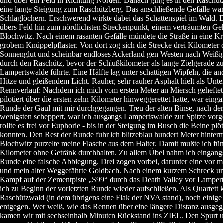
und über ein Feld in Richtung Norden. Danach ging es in den Raschütz
eine lange Steigung zum Raschützberg. Das anschließende Gefälle war
Schlaglöchern. Erschwerend wirkte dabei das Schattenspiel im Wald. 
übers Feld hin zum nördlichsten Streckenpunkt, einem verträumten Ge
Blochwitz. Nach einem rasanten Gefälle mündete die Straße in eine K
grobem Knüppelpflaster. Von dort zog sich die Strecke drei Kilometer 
Sonnenglut und scheinbar endloses Ackerland gen Westen nach Weißi
durch den Raschütz, bevor der Schlußkilometer als lange Zielgerade z
Lampertswalde führte. Eine Hälfte lag unter schattigen Wipfeln, die and
Hitze und gleißendem Licht. Rauher, sehr rauher Asphalt hielt als Unt
Rennverlauf: Nachdem ich mich vom ersten Meter an Miersch gehefte
pilotiert über die ersten zehn Kilometer hinweggerettet hatte, war eing
Runde der Gaul mit mir durchgegangen. Treu der alten Binse, nach de
wenigsten scheppert, war ich ausgangs Lampertswalde zur Spitze vor
rollte es frei vor Euphorie - bis in der Steigung im Busch die Beine plö
konnten. Den Rest der Runde fuhr ich blitzeblau hundert Meter hinterm
Blochwitz purzelte meine Flasche aus dem Halter. Damit mußte ich fü
Kilometer ohne Getränk durchhalten. Zu allem Übel nahm ich eingangs 
Runde eine falsche Abbiegung. Drei zogen vorbei, darunter eine vor mi
und mein alter Weggefährte Goldbach. Nach einem kurzem Schreck un
Kampf auf der Zementpiste „S99“ durch das Death Valley vor Lamper
ich zu Beginn der vorletzten Runde wieder aufschließen. Als Quartett
Raschützwald (in dem übrigens eine Flak der NVA stand), noch einige
entgegen. Wer weiß, wie das Rennen über eine längere Distanz ausgeg
kamen wir mit sechseinhalb Minuten Rückstand ins ZIEL. Den Spurt u