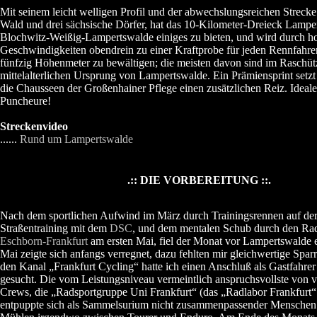
Mit seinem leicht welligen Profil und der abwechslungsreichen Streck
Wald und drei sächsische Dörfer, hat das 10-Kilometer-Dreieck Lampe
Blochwitz-Weißig-Lampertswalde einiges zu bieten, und wird durch h
Geschwindigkeiten obendrein zu einer Kraftprobe für jeden Rennfahre
fünfzig Höhenmeter zu bewältigen; die meisten davon sind im Raschü
mittelalterlichen Ursprung von Lampertswalde. Ein Prämiensprint setz
die Chausseen der Großenhainer Pflege einen zusätzlichen Reiz. Ideale
Puncheure!
Streckenvideo
......
Rund um Lampertswalde
.:: DIE VORBEREITUNG ::.
Nach dem sportlichen Aufwind im März durch Trainingsrennen auf de
Straßentraining mit dem
DSC
, und dem mentalen Schub durch den Rad
Eschborn-Frankfurt
am ersten Mai, fiel der Monat vor Lampertswalde e
Mai zeigte sich anfangs verregnet, dazu fehlten mir gleichwertige Spar
den Kanal „Frankfurt Cycling“ hatte ich einen Anschluß als Gastfahrer
gesucht. Die vom Leistungsniveau vermeintlich anspruchsvollste von v
Crews, die „Radsportgruppe Uni Frankfurt“ (das „Radlabor Frankfurt“ 
entpuppte sich als Sammelsurium nicht zusammenpassender Menschen 