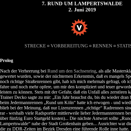
7. RUND UM LAMPERTSWALDE
2. Juni 2019
STRECKE
¤
VORBEREITUNG
¤
RENNEN
¤
STATI
Prolog
Nach der Verheerung bei
Rund um den Sachsenring
, als alle Masters
gewertet wurden, sowie der nüchternen Erkenntnis, daß es mangels S
noch richtige Straßenrennen gibt, hab ich mich mehrmals gefragt, ob i
fahre und noch mehr opfere, um mir den kompliziert und teuer gewor
leisten zu können. Stets mit der Gefahr, daß ein Unfall alles zerstören 
Trainer Decko sagte zu mir: „Ein Jahr brauchst du, bis du wieder dran b
beim Jedermannrennen „Rund um Köln“ hatte ich erwogen - und wiede
blieb bei der Meinung, daß nur Lizenzrennen „richtige“ Radrennen sin
rar - weshalb viele Radsportler mittlerweile lieber Jedermannrennen bes
über fünfzig Euro Startgeld kosten)... Die nächste Antwort sollte „Ru
Lampertswalde“ nahe der Stadt Großenhain geben... Ausrichter war d
die zu DDR-Zeiten im Bezirk Dresden eine führende Rolle inne hatte.