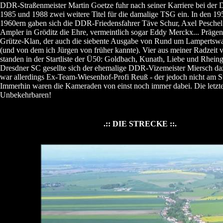
DDR-Straßenmeister Martin Goetze fuhr nach seiner Karriere bei der
1985 und 1988 zwei weitere Titel für die damalige TSG ein. In den 1
1960ern gaben sich die DDR-Friedensfahrer Täve Schur, Axel Pesche
Ampler in Gröditz die Ehre, vermeintlich sogar Eddy Merckx... Prägend
Grütze-Klan, der auch die siebente Ausgabe von Rund um Lampertswal
(und von dem ich Jürgen von früher kannte). Vier aus meiner Radzeit 
standen in der Startliste der Ü50: Goldbach, Kunath, Liebe und Rhei
Dresdner SC gesellte sich der ehemalige DDR-Vizemeister Miersch daz
war allerdings Ex-Team-Wiesenhof-Profi Reuß - der jedoch nicht am St
Immerhin waren die Kameraden von einst noch immer dabei. Die letzt
Unbekehrbaren!
.:: DIE STRECKE ::.