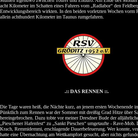
Mühlen irgendwo zwischen Tourer und Enduro. Am Ende des Monats 
acht Kilometer im Schatten eines Fahrers vom „Radlabor“ den Feldberg 
Entwicklungsbereich wirkten. In den beiden vorletzten Wochen vorm 
allein achthundert Kilometer im Taunus rumgefahren.
.:: DAS RENNEN ::.
Die Tage waren heiß, die Nächte kurz, an jenem ersten Wochenende i
Pünktlich zum Rennen war der Sommer mit dreißig Grad Hitze über S
hereingebrochen. Dazu tobte vor meiner Dresdner Bude der alljährlich
„Pieschener Hafenfest“ zu „Sankt Pieschen“ umgetaufte - Rave-Mob. 
Krach, Remmidemmi, erschlagende Dauerbefeuerung. Wer konnte, ve
hatte eine Übernachtung am Wettkampfort gesucht, aber nichts gefunde