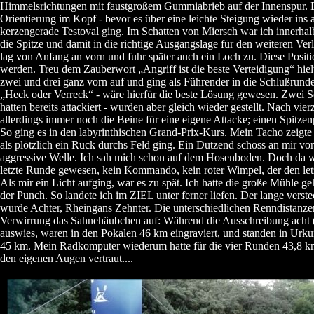
Himmelsrichtungen mit faustgroßem Gummiabrieb auf der Innenspur. D
Orientierung im Kopf - bevor es über eine leichte Steigung wieder ins 
kerzengerade Testoval ging. Im Schatten von Miersch war ich innerhal
die Spitze und damit in die richtige Ausgangslage für den weiteren Ver
lag von Anfang an vorn und fuhr später auch ein Loch zu. Diese Positi
werden. Treu dem Zauberwort „Angriff ist die beste Verteidigung“ hiel
zwei und drei ganz vorn auf und ging als Führender in die Schlußrunde
„Heck oder Verreck“ - wäre hierfür die beste Lösung gewesen. Zwei So
hatten bereits attackiert - wurden aber gleich wieder gestellt. Nach vier
allerdings immer noch die Beine für eine eigene Attacke; einen Spitzen
So ging es in den labyrinthischen Grand-Prix-Kurs. Mein Tacho zeigte 
als plötzlich ein Ruck durchs Feld ging. Ein Dutzend schoss an mir vorb
aggressive Welle. Ich sah mich schon auf dem Hosenboden. Doch da w
letzte Runde gewesen, kein Kommando, kein roter Wimpel, der den let
Als mir ein Licht aufging, war es zu spät. Ich hatte die große Mühle gek
der Punch. So landete ich im ZIEL unter ferner liefen. Der lange verst
wurde Achter, Rheingans Zehnter. Die unterschiedlichen Renndistanzen
Verwirrung das Sahnehäubchen auf: Während die Ausschreibung acht 
auswies, waren in den Pokalen 46 km eingraviert, und standen in Urku
45 km. Mein Radkomputer wiederum hatte für die vier Runden 43,8 km e
den eigenen Augen vertraut....