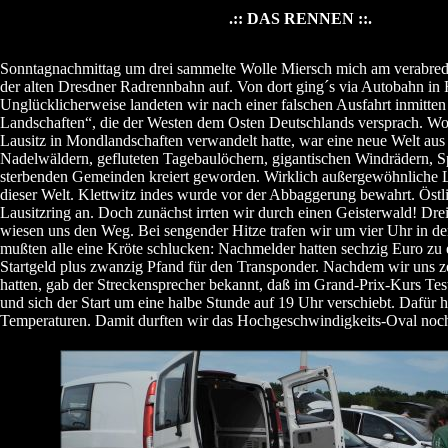
.:: DAS RENNEN ::.
Sonntagnachmittag um drei sammelte Wolle Miersch mich am verabred
der alten Dresdner Radrennbahn auf. Von dort ging´s via Autobahn in 
Unglücklicherweise landeten wir nach einer falschen Ausfahrt inmitte
Landschaften“, die der Westen dem Osten Deutschlands versprach. W
Lausitz in Mondlandschaften verwandelt hatte, war eine neue Welt aus
Nadelwäldern, gefluteten Tagebaulöchern, gigantischen Windrädern, S
sterbenden Gemeinden kreiert geworden. Wirklich außergewöhnliche L
dieser Welt. Klettwitz indes wurde vor der Abbaggerung bewahrt. Östl
Lausitzring an. Doch zunächst irrten wir durch einen Geisterwald! Dr
wiesen uns den Weg. Bei sengender Hitze trafen wir um vier Uhr in d
mußten alle eine Kröte schlucken: Nachmelder hatten sechzig Euro zu e
Startgeld plus zwanzig Pfand für den Transponder. Nachdem wir uns ze
hatten, gab der Streckensprecher bekannt, daß im Grand-Prix-Kurs Tes
und sich der Start um eine halbe Stunde auf 19 Uhr verschiebt. Dafür h
Temperaturen. Damit durften wir das Hochgeschwindigkeits-Oval noc