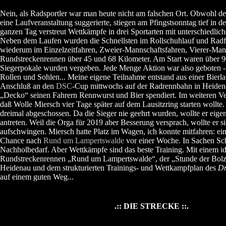
Nein, als Radsportler war man heute nicht am falschen Ort. Obwohl der
eine Laufveranstaltung suggerierte, stiegen am Pfingstsonntag tief in d
ganzen Tag verstreut Wettkämpfe in drei Sportarten mit unterschiedlic
Neben dem Laufen wurden die Schnellsten im Rollschuhlauf und Radfah
wiederum im Einzelzeitfahren, Zweier-Mannschaftsfahren, Vierer-Man
Rundstreckenrennen über 45 und 68 Kilometer. Am Start waren über 90
Siegerpokale wurden vergeben. Jede Menge Aktion war also geboten - 
Rollen und Sohlen... Meine eigene Teilnahme entstand aus einer Bierl
Anschluß an den
DSC
-Cup mittwochs auf der Radrennbahn in Heidena
„Decko“ seinen Fahrern Rennwurst und Bier spendiert. Im weiteren Verl
daß Wolle Miersch vier Tage später auf dem Lausitzring starten wollte. 
dreimal abgeschossen. Da die Sieger nie geehrt wurden, wollte er eigen
antreten. Weil die Orga für 2019 aber Besserung versprach, wollte er 
aufschwingen. Miersch hatte Platz im Wagen, ich konnte mitfahren: ei
Chance nach
Rund um Lampertswalde
vor einer Woche. In Sachen Schn
Nachholbedarf. Aber Wettkämpfe sind das beste Training. Mit einem i
Rundstreckenrennen „Rund um Lampertswalde“, der „Stunde der Bolz
Heidenau und dem strukturierten Trainings- und Wettkampfplan des
Dr
auf einem guten Weg...
.:: DIE STRECKE ::.