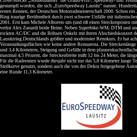
Cross-Strecke „Sonnenhäusel“ die Grand-Prix-, Speedway- und Tests
gestampft worden, die sich „EuroSpeedway Lausitz“ nannte. Hundertt
ersten Rennen, der Deutschen Motorradmeisterschaft 2000. Schon ein Ja
Ring traurige Berühmtheit durch zwei schwere Unfälle mit italienische
2001. Erst kam Michele Alboreto um (und riß einen Streckenposten mi
verlor Alex Zanardi beide Beine. Neben Superbike-WM, DTM und and
rockten AC/DC und die Böhsen Onkelz mit ihrem Abschiedskonzert den
Lausitzring Deutschlands größter und modernster Rennkurs. Er hat ach
Veranstaltungsflächen wie keine andere Rennarena. Die Streckenlänge 
und 3,4 Kilometern, Steigung und Gefälle in dem pfannenkuchenflac
maximal 4,5 Prozent, die Streckenbreite mißt 12 bis 24 Meter, die läng
Für die Radrennen wurde diesjahr nicht nur das 5,8 Kilometer lange Te
Steilkurve genutzt, sondern auch die von der Dekra freigegebene Aut
eine Runde 11,3 Kilometer.