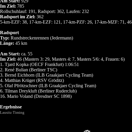
Am Start:
929
Im Ziel:
785
Rollschuhlauf: 191, Radsport: 362, Laufen: 232
Radsport im Ziel:
362
5-km-EZF: 38, 17-km-EZF: 121, 17-km-PZF: 26, 17-km-MZF: 71, 46 
Radsport
Typ:
Rundstreckenrennen (Jedermann)
Länge:
45 km
Am Start:
ca. 55
Im Ziel:
46 (Masters 3: 29, Masters 4: 7, Masters 5/6: 4, Frauen: 6)
1. Tjard Kopka (OECF Frankfurt) 1:06:51
2. René Bulian (Berliner TSC)
3. Bernd Eichhorn (ILB Graakjaer Cycling Team)
4. Matthias Krüger (RSV Gröditz)
5. Olaf Pfrötzschner (ILB Graakjaer Cycling Team)
6. Tilman Dreykluft (Berliner Ruderclub)
16. Mario Voland (Dresdner SC 1898)
Ergebnisse
Lausitz Timing