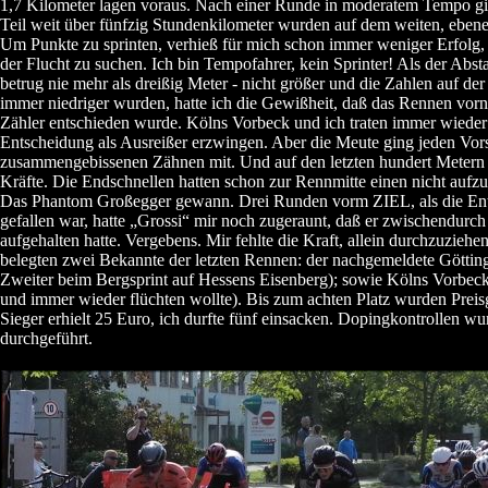
1,7 Kilometer lagen voraus. Nach einer Runde in moderatem Tempo g
Teil weit über fünfzig Stundenkilometer wurden auf dem weiten, ebene
Um Punkte zu sprinten, verhieß für mich schon immer weniger Erfolg, a
der Flucht zu suchen. Ich bin Tempofahrer, kein Sprinter! Als der Abst
betrug nie mehr als dreißig Meter - nicht größer und die Zahlen auf d
immer niedriger wurden, hatte ich die Gewißheit, daß das Rennen vo
Zähler entschieden wurde. Kölns Vorbeck und ich traten immer wieder 
Entscheidung als Ausreißer erzwingen. Aber die Meute ging jeden Vor
zusammengebissenen Zähnen mit. Und auf den letzten hundert Metern 
Kräfte. Die Endschnellen hatten schon zur Rennmitte einen nicht auf
Das Phantom Großegger gewann. Drei Runden vorm ZIEL, als die Ent
gefallen war, hatte „Grossi“ mir noch zugeraunt, daß er zwischendurch
aufgehalten hatte. Vergebens. Mir fehlte die Kraft, allein durchzuziehe
belegten zwei Bekannte der letzten Rennen: der nachgemeldete Göttin
Zweiter beim Bergsprint auf Hessens Eisenberg); sowie Kölns Vorbec
und immer wieder flüchten wollte). Bis zum achten Platz wurden Preis
Sieger erhielt 25 Euro, ich durfte fünf einsacken. Dopingkontrollen wu
durchgeführt.