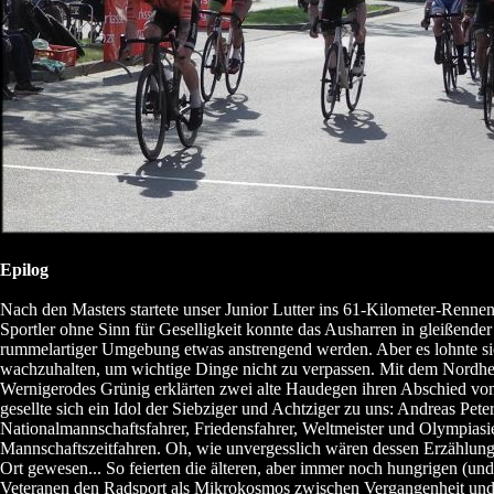
Epilog
Nach den Masters startete unser Junior Lutter ins 61-Kilometer-Renne
Sportler ohne Sinn für Geselligkeit konnte das Ausharren in gleißende
rummelartiger Umgebung etwas anstrengend werden. Aber es lohnte si
wachzuhalten, um wichtige Dinge nicht zu verpassen. Mit dem Nordh
Wernigerodes Grünig erklärten zwei alte Haudegen ihren Abschied vo
gesellte sich ein Idol der Siebziger und Achtziger zu uns: Andreas Pe
Nationalmannschaftsfahrer, Friedensfahrer, Weltmeister und Olympiasi
Mannschaftszeitfahren. Oh, wie unvergesslich wären dessen Erzählun
Ort gewesen... So feierten die älteren, aber immer noch hungrigen (und
Veteranen den Radsport als Mikrokosmos zwischen Vergangenheit un