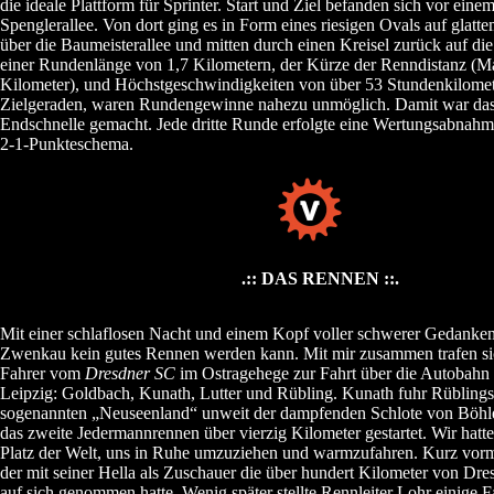
die ideale Plattform für Sprinter. Start und Ziel befanden sich vor eine
Spenglerallee. Von dort ging es in Form eines riesigen Ovals auf glatt
über die Baumeisterallee und mitten durch einen Kreisel zurück auf die
einer Rundenlänge von 1,7 Kilometern, der Kürze der Renndistanz (Ma
Kilometer), und Höchstgeschwindigkeiten von über 53 Stundenkilomet
Zielgeraden, waren Rundengewinne nahezu unmöglich. Damit war das 
Endschnelle gemacht. Jede dritte Runde erfolgte eine Wertungsabnahm
2-1-Punkteschema.
.:: DAS RENNEN ::.
Mit einer schlaflosen Nacht und einem Kopf voller schwerer Gedanken,
Zwenkau kein gutes Rennen werden kann. Mit mir zusammen trafen si
Fahrer vom
Dresdner SC
im Ostragehege zur Fahrt über die Autobahn
Leipzig: Goldbach, Kunath, Lutter und Rübling. Kunath fuhr Rüblings
sogenannten „Neuseenland“ unweit der dampfenden Schlote von Böhle
das zweite Jedermannrennen über vierzig Kilometer gestartet. Wir hatten
Platz der Welt, uns in Ruhe umzuziehen und warmzufahren. Kurz vorm 
der mit seiner Hella als Zuschauer die über hundert Kilometer von D
auf sich genommen hatte. Wenig später stellte Rennleiter Lohr einige F