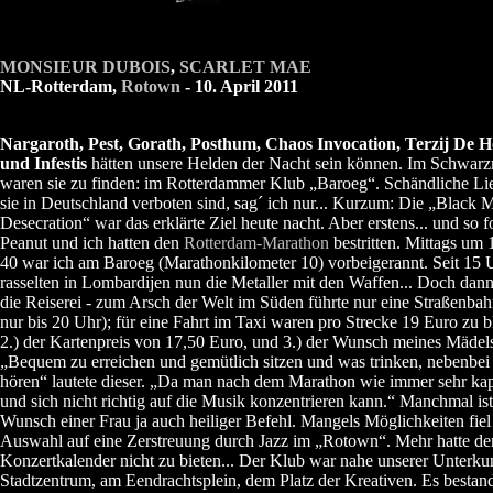
MONSIEUR DUBOIS
,
SCARLET MAE
NL-Rotterdam,
Rotown
- 10. April 2011
Nargaroth, Pest, Gorath, Posthum, Chaos Invocation, Terzij De 
und Infestis
hätten unsere Helden der Nacht sein können. Im Schwarz
waren sie zu finden: im Rotterdammer Klub „Baroeg“. Schändliche Lie
sie in Deutschland verboten sind, sag´ ich nur... Kurzum: Die „Black M
Desecration“ war das erklärte Ziel heute nacht. Aber erstens... und so fo
Peanut und ich hatten den
Rotterdam-Marathon
bestritten. Mittags um
40 war ich am Baroeg (Marathonkilometer 10) vorbeigerannt. Seit 15 
rasselten in Lombardijen nun die Metaller mit den Waffen... Doch dan
die Reiserei - zum Arsch der Welt im Süden führte nur eine Straßenba
nur bis 20 Uhr); für eine Fahrt im Taxi waren pro Strecke 19 Euro zu b
2.) der Kartenpreis von 17,50 Euro, und 3.) der Wunsch meines Mädel
„Bequem zu erreichen und gemütlich sitzen und was trinken, nebenbe
hören“ lautete dieser. „Da man nach dem Marathon wie immer sehr kapu
und sich nicht richtig auf die Musik konzentrieren kann.“ Manchmal ist
Wunsch einer Frau ja auch heiliger Befehl. Mangels Möglichkeiten fiel
Auswahl auf eine Zerstreuung durch Jazz im „Rotown“. Mehr hatte de
Konzertkalender nicht zu bieten... Der Klub war nahe unserer Unterku
Stadtzentrum, am Eendrachtsplein, dem Platz der Kreativen. Es bestan