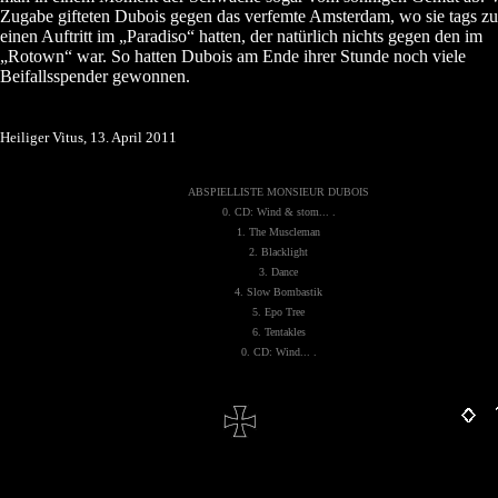
Zugabe gifteten Dubois gegen das verfemte Amsterdam, wo sie tags z
einen Auftritt im „Paradiso“ hatten, der natürlich nichts gegen den im
„Rotown“ war. So hatten Dubois am Ende ihrer Stunde noch viele
Beifallsspender gewonnen.
Heiliger Vitus, 13. April 2011
ABSPIELLISTE MONSIEUR DUBOIS
0. CD: Wind & stom... .
1. The Muscleman
2. Blacklight
3. Dance
4. Slow Bombastik
5. Epo Tree
6. Tentakles
0. CD: Wind... .