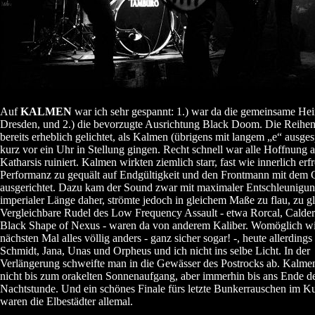
Auf
KALMEN
war ich sehr gespannt: 1.) war da die gemeinsame He
Dresden, und 2.) die bevorzugte Ausrichtung Black Doom. Die Reihen 
bereits erheblich gelichtet, als Kalmen (übrigens mit langem „e“ ausge
kurz vor ein Uhr in Stellung gingen. Recht schnell war alle Hoffnung 
Katharsis ruiniert. Kalmen wirkten ziemlich starr, fast wie innerlich erfr
Performanz zu gequält auf Endgültigkeit und den Frontmann mit dem 
ausgerichtet. Dazu kam der Sound zwar mit maximaler Entschleunigun
imperialer Länge daher, strömte jedoch in gleichem Maße zu flau, zu g
Vergleichbare Rudel des Low Frequency Assault - etwa Rorcal, Calder
Black Shape of Nexus - waren da von anderem Kaliber. Womöglich w
nächsten Mal alles völlig anders - ganz sicher sogar! -, heute allerdings
Schmidt, Jana, Unas und Orpheus und ich nicht ins selbe Licht. In der
Verlängerung schweifte man in die Gewässer des Postrocks ab. Kalmen
nicht bis zum orakelten Sonnenaufgang, aber immerhin bis ans Ende d
Nachtstunde. Und ein schönes Finale fürs letzte Bunkerrauschen im K
waren die Elbestädter allemal.