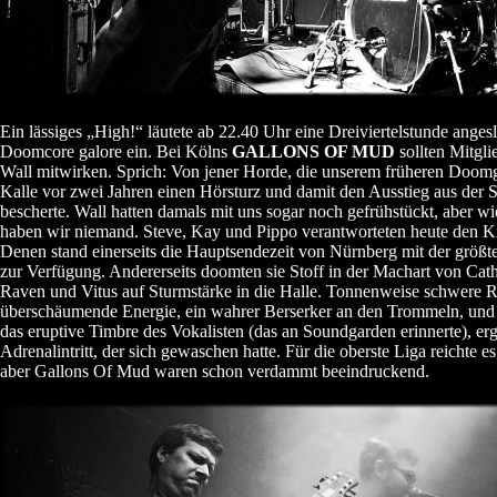
Ein lässiges „High!“ läutete ab 22.40 Uhr eine Dreiviertelstunde anges
Doomcore galore ein. Bei Kölns
GALLONS OF MUD
sollten Mitgli
Wall mitwirken. Sprich: Von jener Horde, die unserem früheren Doom
Kalle vor zwei Jahren einen Hörsturz und damit den Ausstieg aus der 
bescherte. Wall hatten damals mit uns sogar noch gefrühstückt, aber w
haben wir niemand. Steve, Kay und Pippo verantworteten heute den K
Denen stand einerseits die Hauptsendezeit von Nürnberg mit der größ
zur Verfügung. Andererseits doomten sie Stoff in der Machart von Cath
Raven und Vitus auf Sturmstärke in die Halle. Tonnenweise schwere Ri
überschäumende Energie, ein wahrer Berserker an den Trommeln, und 
das eruptive Timbre des Vokalisten (das an Soundgarden erinnerte), er
Adrenalintritt, der sich gewaschen hatte. Für die oberste Liga reichte es
aber Gallons Of Mud waren schon verdammt beeindruckend.