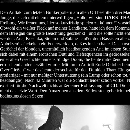
Den Auftakt zum letzten Bunkerpoltern am alten Ort bestritten drei Mä
Junge, die sich mit einem unterwürfigen „Hallo, wir sind
DARK TH
Freiburg. Wir freuen uns, hier so kurzfristig spielen zu können!“ vorstel
Obwohl ein weißer Fleck auf meiner Landkarte, hatte ich dem Komma
dem Breisgau die größte Beachtung geschenkt - und die sollte nicht ent
werden. Ana, Koschka, Stefan und Sabine - außer dem Bassisten alle 
Anbeißen! - fackelten ein Feuerwerk ab, daß es in sich hatte. Das hars
Geröchel der blonden, unermüdlich headbangenden Ana im ersten Stu
sich dabei mit einem erotischen Dutt und Tiefsequenzen im gedrossel
einer alten Geschichte namens Sludge Doom, die heute mitreißend neu
erfrischend anders erzählt wurde. Mit ihrem Auftritt Ende Oktober b
Over Gießen“ war das heute der sechste für den Dunklen Tharr. Ein g
großartiger - mit nur mäßiger Unterstützung (ein Lump oder schon tot, 
headbangte). Nach 42 Minuten war die Schlacht leider schon vorbei. 
existiert für die Nachwelt nichts außer einer Rohfassung auf CD. Die i
nicht das letzte Wort. Den Amazonen aus dem Südwesten gebe ich me
bedingungslosen Segen!