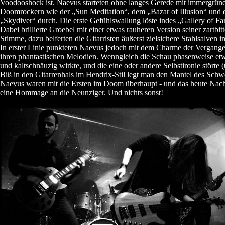
Voodooshock ist. Naevus starteten ohne langes Gerede mit immergrün
Doomrockern wie der „Sun Meditation“, dem „Bazar of Illusion“ und
„Skydiver“ durch. Die erste Gefühlswallung löste indes „Gallery of Fa
Dabei brillierte Groebel mit einer etwas rauheren Version seiner zartbit
Stimme, dazu belferten die Gitarristen äußerst zielsichere Stahlsalven i
In erster Linie punkteten Naevus jedoch mit dem Charme der Vergange
ihren phantastischen Melodien. Wenngleich die Schau phasenweise etw
und kaltschnäuzig wirkte, und die eine oder andere Selbstironie störte 
Biß in den Gitarrenhals im Hendrix-Stil legt man den Mantel des Schw
Naevus waren mit die Ersten im Doom überhaupt - und das heute Na
eine Hommage an die Neunziger. Und nichts sonst!