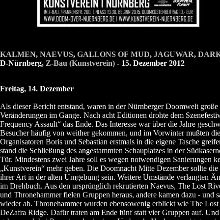
KALMEN
,
NAEVUS
,
GALLONS OF MUD
,
JAGUWAR
,
DARK
D-Nürnberg,
Z-Bau (Kunstverein)
- 15. Dezember 2012
Freitag, 14. Dezember
Als dieser Bericht entstand, waren in der Nürnberger Doomwelt große
Veränderungen im Gange. Nach acht Editionen drohte dem Szenefesti
Frequency Assault“ das Ende. Das Interesse war über die Jahre gesch
Besucher häufig von weither gekommen, und im Vorwinter mußten di
Organisatoren Boris und Sebastian erstmals in die eigene Tasche greif
stand die Schließung des angestammten Schauplatzes in der Südkasern
Tür. Mindestens zwei Jahre soll es wegen notwendigen Sanierungen k
„Kunstverein“ mehr geben. Die Doomnacht Mitte Dezember sollte die l
ihrer Art in der alten Umgebung sein. Weitere Umstände verlangten Ä
im Drehbuch. Aus den ursprünglich rekrutierten Naevus, The Lost Ri
und Thronehammer fielen Gruppen heraus, andere kamen dazu - und s
wieder ab. Thronehammer wurden ebensowenig erblickt wie The Lost
DeZafra Ridge. Dafür traten am Ende fünf statt vier Gruppen auf. Und l