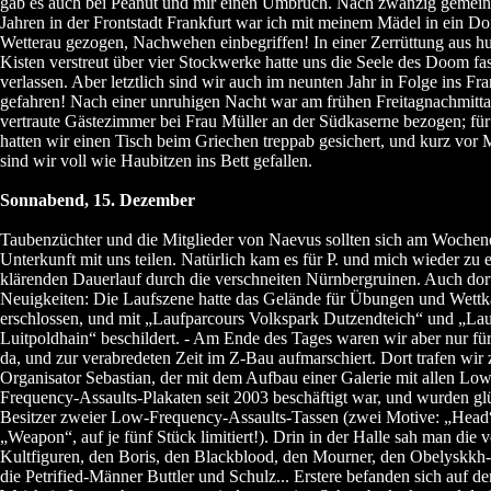
gab es auch bei Peanut und mir einen Umbruch. Nach zwanzig gemei
Jahren in der Frontstadt Frankfurt war ich mit meinem Mädel in ein Dor
Wetterau gezogen, Nachwehen einbegriffen! In einer Zerrüttung aus h
Kisten verstreut über vier Stockwerke hatte uns die Seele des Doom fa
verlassen. Aber letztlich sind wir auch im neunten Jahr in Folge ins Fr
gefahren! Nach einer unruhigen Nacht war am frühen Freitagnachmitta
vertraute Gästezimmer bei Frau Müller an der Südkaserne bezogen; fü
hatten wir einen Tisch beim Griechen treppab gesichert, und kurz vor M
sind wir voll wie Haubitzen ins Bett gefallen.
Sonnabend, 15. Dezember
Taubenzüchter und die Mitglieder von Naevus sollten sich am Wochen
Unterkunft mit uns teilen. Natürlich kam es für P. und mich wieder zu 
klärenden Dauerlauf durch die verschneiten Nürnbergruinen. Auch dor
Neuigkeiten: Die Laufszene hatte das Gelände für Übungen und Wett
erschlossen, und mit „Laufparcours Volkspark Dutzendteich“ und „La
Luitpoldhain“ beschildert. - Am Ende des Tages waren wir aber nur f
da, und zur verabredeten Zeit im Z-Bau aufmarschiert. Dort trafen wir 
Organisator Sebastian, der mit dem Aufbau einer Galerie mit allen Low
Frequency-Assaults-Plakaten seit 2003 beschäftigt war, und wurden gl
Besitzer zweier Low-Frequency-Assaults-Tassen (zwei Motive: „Head
„Weapon“, auf je fünf Stück limitiert!). Drin in der Halle sah man die v
Kultfiguren, den Boris, den Blackblood, den Mourner, den Obelyskkh-
die Petrified-Männer Buttler und Schulz... Erstere befanden sich auf 