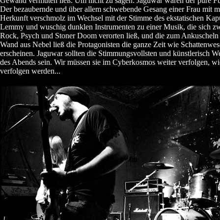
Gewand vermuten ließ. Um nicht zu sagen: Jaguwar waren der pure F
Der bezaubernde und über allem schwebende Gesang einer Frau mit m
Herkunft verschmolz im Wechsel mit der Stimme des ekstatischen K
Lemmy und wuschig dunklen Instrumenten zu einer Musik, die sich z
Rock, Psych und Stoner Doom verorten ließ, und die zum Ankuscheln 
Wand aus Nebel ließ die Protagonisten die ganze Zeit wie Schattenwe
erscheinen. Jaguwar sollten die Stimmungsvollsten und künstlerisch We
des Abends sein. Wir müssen sie im Cyberkosmos weiter verfolgen, wi
verfolgen werden...