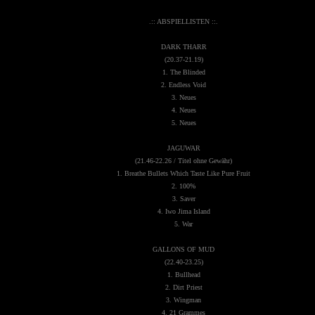
.:: ABSPIELLISTEN ::.
DARK THARR
(20.37-21.19)
1. The Blinded
2. Endless Void
3. Neues
4. Neues
5. Neues
JAGUWAR
(21.46-22.26 / Titel ohne Gewähr)
1. Breathe Bullets Which Taste Like Pure Fruit
2. 100%
3. Saver
4. Iwo Jima Island
5. War
GALLONS OF MUD
(22.40-23.25)
1. Bullhead
2. Dirt Priest
3. Wingman
4. 21 Grammes