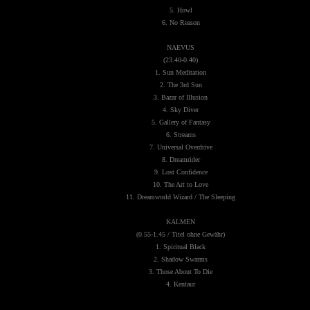
5. Howl
6. No Reason
NAEVUS
(23.40-0.40)
1. Sun Meditation
2. The 3rd Sun
3. Bazar of Illusion
4. Sky Diver
5. Gallery of Fantasy
6. Streams
7. Universal Overdrive
8. Dreamrider
9. Lost Confidence
10. The Art to Love
11. Dreamworld Wizard / The Sleeping
KALMEN
(0.55-1.45 / Titel ohne Gewähr)
1. Spiritual Black
2. Shadow Swarms
3. Those About To Die
4. Kentaur