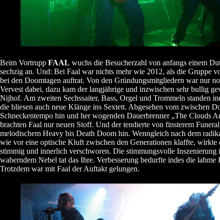
Beim Vortrupp
FAAL
wuchs die Besucherzahl von anfangs einem Dut
sechzig an. Und: Bei Faal war nichts mehr wie 2012, als die Gruppe v
bei den Doomtagen auftrat. Von den Gründungsmitgliedern war nur noch
Vervest dabei, dazu kam der langjährige und inzwischen sehr bullig g
Nijhof. Am zweiten Sechssaiter, Bass, Orgel und Trommeln standen i
die bliesen auch neue Klänge ins Sextett. Abgesehen vom zwischen D
Schneckentempo hin und her wogenden Dauerbrenner „The Clouds Ar
brachten Faal nur neuen Stoff. Und der tendierte von finsterem Funeral
melodischem Heavy bis Death Doom hin. Wenngleich nach dem radi
wie vor eine optische Kluft zwischen den Generationen klaffte, wirkte 
stimmig und innerlich verschworen. Die stimmungsvolle Inszenierung 
waberndem Nebel tat das Ihre. Verbesserung bedurfte indes die lahme 
Trotzdem war mit Faal der Auftakt gelungen.