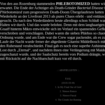
Von den aus Rozenburg stammenden
PHLEBOTOMIZED
hatten wir
erwartet. Die Ende der Achtziger als Death-Grinder
Bacterial Disease
f
Phlebotomized
zum progressiven Death-Doom Übergelaufenen hatten w
Wiederkehr an der Livefront 2013 als pures Chaos erlebt - und enttäus
gesucht. Da nach den Niederländern heute allerdings schon Schluß war
Halten wir durch. Und das wurde belohnt. Denn mit dem langhaarige
Graaff hinterm Mikro entwickelte sich im Verlauf ein spannendes Geflec
verschroben und verschlagen. Dabei waren die sieben Phlebos so chaot
Ordnung wurde, und am Ende war die Crew sogar packender, als es zu
Laufe der Nacht wurde ferner der altgediente Gitarrist Middelbosch mi
den Ruhestand verabschiedet. Final gab es noch eine superbe Anhimme
Lost durch „Eternal“, und nachdem ihnen eine Verlängerung mit Maid
zugeschanzt wurde, und der Saalschutz bereits vors Podium drängte, w
mit Rücksicht auf die Nachbarschaft kurz vor elf durch.
.:: ABSPIELLISTEN ::.
FAAL
(19.01-19.44)
1. In My Final Our of Grief
2. Nieuwe Remco
3. Nieuwe Pascal
4. The Clouds Are Burning