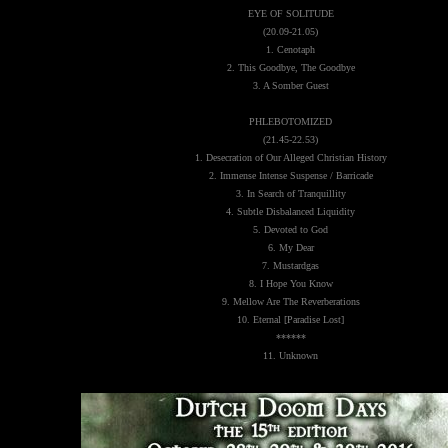
EYE OF SOLITUDE
(20.09-21.05)
1. Cenotaph
2. This Goodbye, The Goodbye
3. A Somber Guest
PHLEBOTOMIZED
(21.45-22.53)
1. Desecration of Our Alleged Christian History
2. Immense Intense Suspense / Barricade
3. In Search of Tranquillity
4. Subtle Disbalanced Liquidity
5. Devoted to God
6. My Dear
7. Mustardgas
8. I Hope You Know
9. Mellow Are The Reverberations
10. Eternal [Paradise Lost]
******
11. Unknown