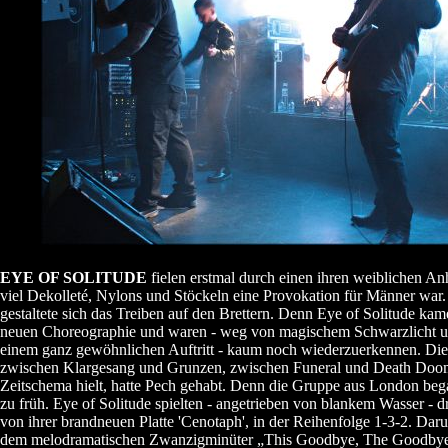
EYE OF SOLITUDE
fielen erstmal durch einen ihren weiblichen An
viel Dekolleté, Nylons und Stöckeln eine Provokation für Männer war.
gestaltete sich das Treiben auf den Brettern. Denn Eye of Solitude kame
neuen Choreographie und waren - weg von magischem Schwarzlicht u
einem ganz gewöhnlichen Auftritt - kaum noch wiederzuerkennen. Die 
zwischen Klargesang und Grunzen, zwischen Funeral und Death Doom
Zeitschema hielt, hatte Pech gehabt. Denn die Gruppe aus London be
zu früh. Eye of Solitude spielten - angetrieben von blankem Wasser - dr
von ihrer brandneuen Platte 'Cenotaph', in der Reihenfolge 1-3-2. Daru
dem melodramatischen Zwanzigminüter „This Goodbye, The Goodby