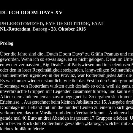
DUTCH DOOM DAYS XV
PHLEBOTOMIZED
,
EYE OF SOLITUDE
,
FAAL
NL-Rotterdam,
Baroeg
- 28. Oktober 2016
Prolog
Über die Jahre sind die „Dutch Doom Days“ zu Gräfin Peanuts und me
geworden. Wenn ich so etwas sage, ist es nicht gelogen. Denn im Unte
entweder vermassten „Big Deals“ auf Partywiesen und in seelenlosen
oder den in loser Regelmäßigkeit steigenden, langweiligen Schnarchfe
Familientreffen irgendwo in der Provinz, war Rotterdam jedes Jahr die
Es war immer wieder erstaunlich, wie tief das Fest in den Underground
Doomtage von Rotterdam wirkten auch deshalb so echt, weil sie ganz of
unverbrauchte Gruppen mit Legenden zusammenführten, und kaum ein
Akteur dem anderen jemals zuvor begegnet ist. So ergaben sich immer
Erlebnisse... Ausgerechnet beim kleinen Jubiläum zur 15. Ausgabe dro
Doomtage im Tiefland mit um die hundert Leuten zu einem in sich ges
verkommen, das nur Musiker und deren Vertraute kennt... Andererseits
gerade mal 40 Euro an drei Abenden insgesamt 17 Gruppen erleben! U
zum besten Rockklub Rotterdams gewählten „Baroeg“, welcher mit 35 
kleines Jubiläum feierte.