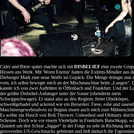
Cider und Biere später machte sich mit
DISBELIEF
eine zweite Grup
Hessen ans Werk. Mit 'Worst Enemy' hatten die Extrem-Metaller aus d
Dieburger Mark eine neue Waffe im Gepäck. Die Menge drängte nun 
vorn, ich selbst bewegte mich an der Mischmaschine beim „Langen“. D
kannte ich von zwei Auftritten in Offenbach und Frankfurt. Und der La
der größte Disbelief-Anhänger unter der Sonne (obendrein mein
Schwippschwager). Er stand also an den Reglern: freier Oberkörper,
schweißgebadet und ackernd wie ein Berserker. Fiese, rohe und rasend
Maschinengewehrsalven zu Beginn rissen auch mich zum Mähneschütt
Es wehte ein Hauch von Bolt Thrower, Unleashed und Obituary durch
Scheune. Doch wie vor einem Vierteljahr in Frankfurts Batschkapp, wi
Quintett um den Schrat „Jagger“ in der Folge zu sehr in Richtung des
groovenden US-Geschmacks gebürstet und ließ dadurch die Eigenständ