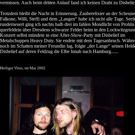
vermissen. Auch beim dritten Anlauf fand ich keinen Draht zu Disbelie
Trotzdem bleibt die Nacht in Erinnerung. Zauberelixier an der Scheun
Falkone, Willi, Steffi und dem „Langen“ habe ich nicht alle Tage. Seel
runderneuert ging ich nachts halb drei im fahlen Mondlicht von Prohlis
querfeldein über Dresdens schwarze Felder heim in den Lockwitzgrund
Konzert selbst mündete in eine After-Show-Party mit Disbelief im
Metalschuppen Heavy Duty. Sie endete mit dem Tagesanbruch. Währe
noch im Schatten meiner Freundin lag, folgte „der Lange“ seinen Held
Disbelief auf deren Feldzug die Elbe hinab nach Hamburg......
Heiliger Vitus, im Mai 2002