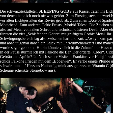
Die schwarzgeklufteten
SLEEPING GODS
aus Kassel traten ins Lic
von denen hatte ich noch nie was gehört. Zum Einstieg steckten zwei K
vor alten Lichtgestalten das Revier grob ab. Zum einen „Ace of Spade
Motörhead. Zum anderen Celtic Frosts „Morbid Tales“. Die Zeichen s
also auf Metal vom alten Schrot und technisch düsteren Death. Aber e
flirteten die vier „Schlafenden Götter“ mit gruftigem Gothic Metal. Ihr
Schwingungsbereich lag also zwischen hart und zart. „Away“ kam pa
und absolut genial daher, ein Stück mit Ohrwurmcharakter! Und manc
wurde sogar gedoomt. Hierin könnte vielleicht die Zukunft der Hessen 
In der Pause stürmte ich mit Falkone die Bar. Der orderte „Cider“. Cide
Gebräu aus Äpfeln? Ja! Nach seiner Visite in Frankfurt vor Halbjahresfr
schloß Falkone Frieden mit dem „Ebbelwei“. Er verlor einige Pfunde 
schwört nun auf Hessens Nationalgetränk aus gepresstem Vitamin C (d
Scheune schenkte Strongbow aus).