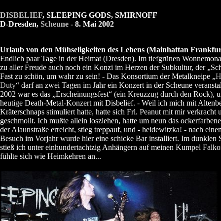
DISBELIEF
, SLEEPING GODS, SMIRNOFF
D-Dresden,
Scheune
- 8. Mai 2002
Urlaub von den Mühseligkeiten des Lebens (Mainhattan Frankfur
Endlich paar Tage in der Heimat (Dresden). Im tiefgrünen Wonnemon
zu aller Freude auch noch ein Konzi im Herzen der Subkultur, der „Sc
Fast zu schön, um wahr zu sein! - Das Konsortium der Metalkneipe „
H
Duty
“ darf an zwei Tagen im Jahr ein Konzert in der Scheune veranstal
2002 war es das „Erscheinungsfest“ (ein Kreuzzug durch den Rock), u
heutige Death-Metal-Konzert mit Disbelief. - Weil ich mich mit Altenb
Kräterschnaps stimuliert hatte, hatte sich Frl. Peanut mit mir verkracht 
geschmollt. Ich mußte allein losziehen, hatte um neun das ockerfarben
der Alaunstraße erreicht, stieg treppauf, und - heidewitzka! - nach eine
Besuch im Vorjahr wurde hier eine schicke Bar installiert. Im dunklen 
stieß ich unter einhundertachtzig Anhängern auf meinen Kumpel Falko
fühlte sich wie Heimkehren an...