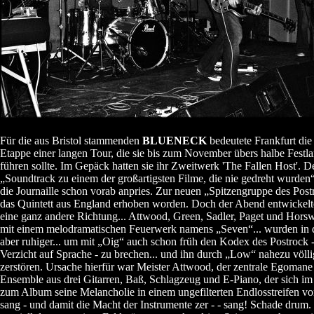
Für die aus Bristol stammenden
BLUENECK
bedeutete Frankfurt die 
Etappe einer langen Tour, die sie bis zum November übers halbe Festl
führen sollte. Im Gepäck hatten sie ihr Zweitwerk 'The Fallen Host'. D
„Soundtrack zu einem der großartigsten Filme, die nie gedreht wurden“
die Journaille schon vorab anpries. Zur neuen „Spitzengruppe des Pos
das Quintett aus England erhoben worden. Doch der Abend entwickelte
eine ganz andere Richtung... Attwood, Green, Sadler, Paget und Horswe
mit einem melodramatischen Feuerwerk namens „Seven“... wurden in 
aber ruhiger... um mit „Oig“ auch schon früh den Kodex des Postrock 
Verzicht auf Sprache - zu brechen... und ihn durch „Low“ nahezu völli
zerstören. Ursache hierfür war Meister Attwood, der zentrale Egomane
Ensemble aus drei Gitarren, Baß, Schlagzeug und E-Piano, der sich i
zum Album seine Melancholie in einem ungefilterten Endlosstreifen vo
sang - und damit die Macht der Instrumente zer - - sang! Schade drum