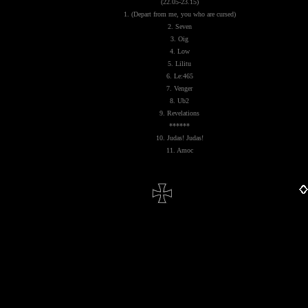
(22.05-23.15)
1. (Depart from me, you who are cursed)
2. Seven
3. Oig
4. Low
5. Lilitu
6. Le:465
7. Venger
8. Ub2
9. Revelations
******
10. Judas! Judas!
11. Amoc