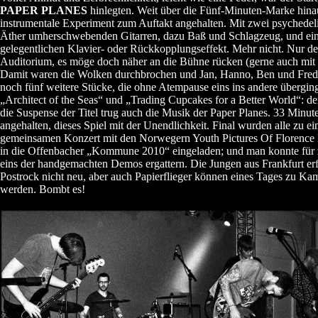
PAPER PLANES
hinlegten. Weit über die Fünf-Minuten-Marke hinau
instrumentale Experiment zum Auftakt angehalten. Mit zwei psychedel
Äther umherschwebenden Gitarren, dazu Baß und Schlagzeug, und ei
gelegentlichen Klavier- oder Rückkopplungseffekt. Mehr nicht. Nur der
Auditorium, es möge doch näher an die Bühne rücken (gerne auch mit 
Damit waren die Wolken durchbrochen und Jan, Hanno, Ben und Fred 
noch fünf weitere Stücke, die ohne Atempause eins ins andere übergin
„Architect of the Seas“ und „Trading Cupcakes for a Better World“: d
die Suspense der Titel trug auch die Musik der Paper Planes. 33 Minute
angehalten, dieses Spiel mit der Unendlichkeit. Final wurden alle zu e
gemeinsamen Konzert mit den Norwegern Youth Pictures Of Florence
in die Offenbacher „Kommune 2010“ eingeladen; und man konnte für
eins der handgemachten Demos ergattern. Die Jungen aus Frankfurt er
Postrock nicht neu, aber auch Papierflieger können eines Tages zu K
werden. Bombt es!