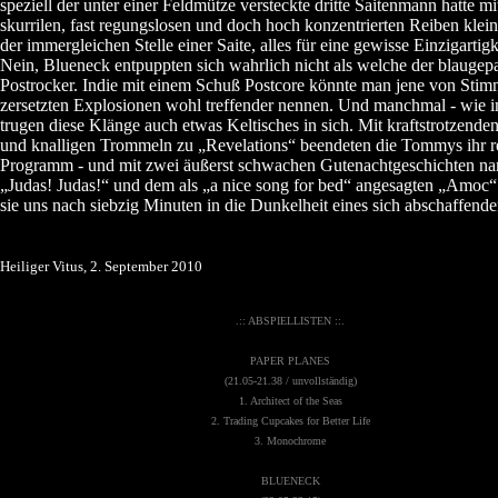
speziell der unter einer Feldmütze versteckte dritte Saitenmann hatte m
skurrilen, fast regungslosen und doch hoch konzentrierten Reiben klein
der immergleichen Stelle einer Saite, alles für eine gewisse Einzigartigk
Nein, Blueneck entpuppten sich wahrlich nicht als welche der blaugep
Postrocker. Indie mit einem Schuß Postcore könnte man jene von Sti
zersetzten Explosionen wohl treffender nennen. Und manchmal - wie in
trugen diese Klänge auch etwas Keltisches in sich. Mit kraftstrotzende
und knalligen Trommeln zu „Revelations“ beendeten die Tommys ihr r
Programm - und mit zwei äußerst schwachen Gutenachtgeschichten n
„Judas! Judas!“ und dem als „a nice song for bed“ angesagten „Amoc“
sie uns nach siebzig Minuten in die Dunkelheit eines sich abschaffend
Heiliger Vitus, 2. September 2010
.:: ABSPIELLISTEN ::.
PAPER PLANES
(21.05-21.38 / unvollständig)
1. Architect of the Seas
2. Trading Cupcakes for Better Life
3. Monochrome
BLUENECK