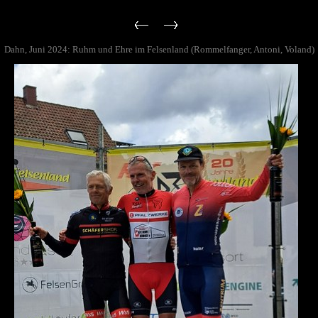
Dahn, Juni 2024: Ruhm und Ehre im Felsenland (Rommelfanger, Antoni, Voland)