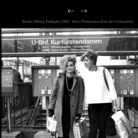
Berlin (West), Frühjahr 1985: Wave Punketten (Zeit der Unbunten)