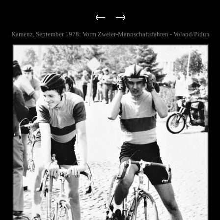
Kamenz, September 1978: Vorm Zweier-Mannschaftsfahren - Voland/Pidun