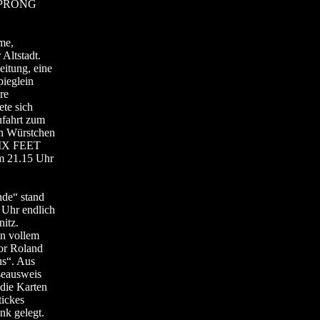
ck PRONG
me,
Altstadt.
itung, eine
pieglein
re
te sich
ufahrt zum
en Würstchen
 SIX FEET
m 21.15 Uhr
nde“ stand
 Uhr endlich
itz.
in vollem
or Roland
us“. Aus
seausweis
 die Karten
ickes
nk gelegt.