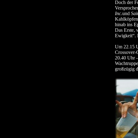
Doch der Fo
Versprochen
Inc.
und
Sai
Kahlköpfen 
hinab ins E
Das Erste, 
Ewigkeit“.
Um 22.15 Uh
Crossover-
20.40 Uhr - 
Wachtruppe 
großzügig d