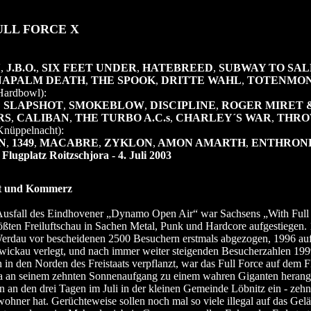
ULL FORCE X
Y
,
J.B.O.
,
SIX FEET UNDER
,
HATEBREED
,
SUBWAY TO SAL
APALM DEATH
,
THE SPOOK
,
DRITTE WAHL
,
TOTENMO
Hardbowl):
,
SLAPSHOT
,
SMOKEBLOW
,
DISCIPLINE
,
ROGER MIRET 
RS
,
CALIBAN
,
THE TURBO A.C.s
,
CHARLEY´S WAR
,
THRO
Knüppelnacht):
N
,
1349
,
MACABRE
,
ZYKLON
,
AMON AMARTH
,
ENTHRON
Flugplatz Roitzschjora - 4. Juli 2003
lt und Kommerz
usfall des Eindhovener „Dynamo Open Air“ war Sachsens „With Full 
ößten Freiluftschau in Sachen Metal, Punk und Hardcore aufgestiegen.
erdau vor bescheidenen 2500 Besuchern erstmals abgezogen, 1996 au
wickau verlegt, und nach immer weiter steigenden Besucherzahlen 19
in den Norden des Freistaats verpflanzt, war das Full Force auf dem F
ra an seinem zehnten Sonnenaufgang zu einem wahren Giganten heran
en an den drei Tagen im Juli in der kleinen Gemeinde Löbnitz ein - zehn
wohner hat. Gerüchteweise sollen noch mal so viele illegal auf das Gel