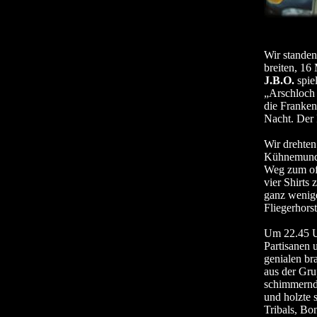
Wir standen
breiten, 16
J.B.O.
spiel
„Arschloch 
die Franken 
Nacht. Der 
Wir drehten
Kühnemund u
Weg zum off
vier Shirts 
ganz wenige
Fliegerhors
Um 22.45 Uh
Partisanen
genialen br
aus der Gru
schimmernder
und holzte 
Tribals, Bo