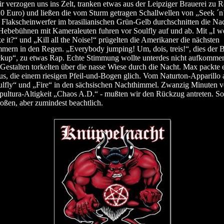
r verzogen uns ins Zelt, tranken etwas aus der Leipziger Brauerei zu R
,20 Euro) und ließen die vom Sturm getragen Schallwellen von „Seek ´n´
 Flakscheinwerfer im brasilianischen Grün-Gelb durchschnitten die Na
ebebühnen mit Kameraleuten fuhren vor Soulfly auf und ab. Mit „I won
e it?“ und „Kill all the Noise!“ prügelten die Amerikaner die nächsten
mern in den Regen. „Everybody jumping! Um, dois, treis!“, dies der B
kup“, zu etwas Rap. Echte Stimmung wollte unterdes nicht aufkomme
 Gestalten torkelten über die nasse Wiese durch die Nacht. Max packte 
s, die einem riesigen Pfeil-und-Bogen glich. Vom Naturton-Apparillo 
oulfly“ und „Fire“ in den sächsischen Nachthimmel. Zwanzig Minuten v
pultura-Altigkeit „Chaos A.D.“ - mußten wir den Rückzug antreten. So
ßen, aber zumindest beachtlich.