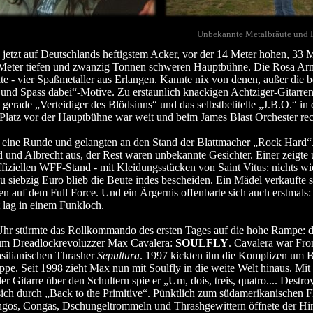
Unbekannte Metalbräute und
 jetzt auf Deutschlands heftigstem Acker, vor der 14 Meter hohen, 33 
 Meter tiefen und zwanzig Tonnen schweren Hauptbühne. Die Rosa Ar
te - vier Spaßmetaller aus Erlangen. Kannte nix von denen, außer die 
und Spass dabei“-Motive. Zu erstaunlich knackigen Achtziger-Gitarre
gerade „Verteidiger des Blödsinns“ und das selbstbetitelte „J.B.O.“ in 
Platz vor der Hauptbühne war weit und beim James Blast Orchester rech
 eine Runde und gelangten an den Stand der Blattmacher „Rock Hard“
nd Albrecht aus, der Rest waren unbekannte Gesichter. Einer zeigte 
iziellen WFF-Stand - mit Kleidungsstücken von Saint Vitus: nichts wi
zu siebzig Euro blieb die Beute indes bescheiden. Ein Mädel verkaufte s
n auf dem Full Force. Und ein Ärgernis offenbarte sich auch erstmals:
t lag in einem Funkloch.
r stürmte das Rollkommando des ersten Tages auf die hohe Rampe: d
 um Dreadlockrevoluzzer Max Cavalera:
SOULFLY
. Cavalera war Fro
asilianischen Thrasher
Sepultura
. 1997 kickten ihn die Komplizen um B
ppe. Seit 1998 zieht Max nun mit Soulfly in die weite Welt hinaus. M
 Gitarre über den Schultern spie er „Um, dois, treis, quatro.... Destroy
sich durch „Back to the Primitive“. Pünktlich zum südamerikanischen 
ngos, Congas, Dschungeltrommeln und Thrashgewittern öffnete der Hi