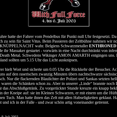
Fuhre hatte der Fahrer vom Pendelbus für Punkt null Uhr festgesetzt. Da
h zu sein für Saint Vitus. Beim Passieren der Zeltbühne nahmen wir n
r KNÜPPELNACHT wahr. Belgiens Schwarzmetaller
ENTHRONED
de ihr Massaker gestartet - vorwärts in eine Nacht durchtränkt von infe
d Death Metal. Schwedens Wikinger AMON AMARTH entgingen uns
land sollten um 5.15 Uhr das Licht ausknipsen.
er hielt Wort und sicherte um 0.05 Uhr die Rückkehr der Besucher. Ac
 uns auf den raserischen zwanzig Minuten übers nachtschwarze sächsis
ch. Nur die flackernden Blaulichter der Polizei und Sankas setzten hell
h waren die Schänken schon zu. Aber in unserer „Linde“ brannte noch 
 das Abschlußgetränk. Zu vorgerückter Stunde kreuzte ein knapp bekl
in der Kneipe auf: sie im Kleinen Schwarzen, er mit einem um die Hüft
en Tuch. Man hatte ihnen das Zelt mit allen Habseligkeiten geklaut. H
t und ich in der Falle - und zwar schön artig voneinander getrennt.
, 9. Juli 2003