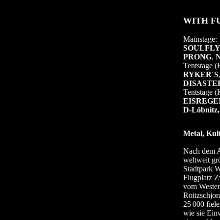
WITH F
Mainstage:
SOULFL
PRONG
,
N
Tentstage (
RYKER´S
DISASTE
Tentstage (
EISREGE
D-Löbnitz, 
Metal, Ku
Nach dem A
weltweit gr
Stadtpark W
Flugplatz Z
vom Westen 
Roitzschjo
25
000 fiel
wie sie Ein