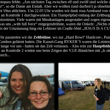
topass fehlte. „Am nächsten Tag zwischen elf und zwölf sind welche 
!“, so die Dame am Einlaß. Aber wir wollten (und durften!) ja ohnehi
nt Vitus
ablichten. Um 22.05 Uhr wurden wir dank rosa Armband von 
an Kontrolle 1 durchgewunken. Ein Trampelpfad entlang der Zeltburg
pizentrum. Viele waren mit Musikanlagen ausgestattet und zogen eigene
was uns „with full force“ entgegendröhnte, waren die Onkelz: „Nichts is
 In der Umzäunung hing ein Lebloser im Cradle-Shirt „JESUS IS A CU
r passierten wir die
Zeltbühne
, wo zur „Hard Bowl“ Hardcore-, Pun
Combos gelärmt hatten. Die Kassel-Gang RYKER´S waren die Letzten
lange vor uns - hatten sie das Zelt verlassen. - Also rein zur
Hauptbüh
an Kontrolle 2 winkte uns beim Zeigen der V.I.P.-Bändchen mit „Is o
urch...