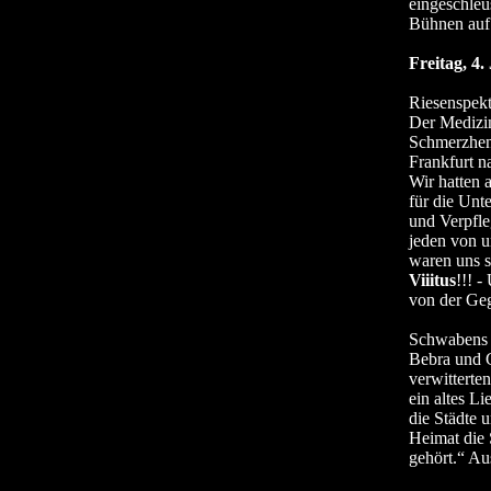
eingeschleu
Bühnen auf.
Freitag, 4. 
Riesenspekt
Der Medizi
Schmerzhemm
Frankfurt n
Wir hatten a
für die Unt
und Verpfle
jeden von u
waren uns s
Viiitus
!!! 
von der Geg
Schwabens 
Bebra und G
verwitterte
ein altes L
die Städte 
Heimat die 
gehört.“ Au