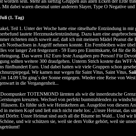
st worden sein. Mehr als siebzig Gruppen aus allen Ecken der Erde trat
 Mit dabei waren diesmal unter anderem Slayer, Type O Negative und 
Juli (1. Tag)
akel, Teil 1. Unter der Woche hatte eine rätselhafte Entzündung in mir 
nerbefund lautete Herzmuskelentzündung. Dazu kam eine angebrochen
er richteten mich soweit auf, daß ich mit meinem Mädel Peanut die 
ach Nordsachsen in Angriff nehmen konnte. Ein Fernbleiben wäre übe
lles vor langer Zeit festgezurrt - 59 Euro pro Eintrittskarte, 64 für die 
erbringung. Das waren 162 Euro feste Ausgaben pro Person! Für Devot
gung sollten weitere 300 draufgehen. Unterm Strich kostete das WFF
ns fünfhundert Euro. Und dabei hatten wir viele Gruppen schon gesehe
chnurzpiepegal. Wir kamen nur wegen für Saint Vitus, Saint Vitus,
Sai
- Um 14.09 Uhr ging´s der Sonne entgegen. Wieder eine Reise von West
enwart in die Vergangenheit...
Doompunker TOTENMOND lärmten als wir die innerdeutsche Grenz
erstungen kreuzten. Wechsel von perfekt buntstrahlenden zu windschi
n Häusern. Es fühlte sich wie Heimkehren an. Ausgelöst von diesem An
ied in meinen Kopf und ließ mich nicht mehr los: „Unsre Heimat, das sin
und Dörfer. Unsre Heimat sind auch all die Bäume im Wald... Und wir l
Schöne, und wir schützen sie, weil sie dem Volke gehört, weil sie uns
sgeträumt!