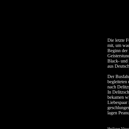
Die letzte 
mit, um wac
Beginn de
Geisterstun
Black- un
aus Deutsch
Der Busfahr
begleiteten
nach Delitzs
In Delitzsc
bekamen wir
Liebespaar 
geschlungen
lagen Peanu
Heiliger Vitus