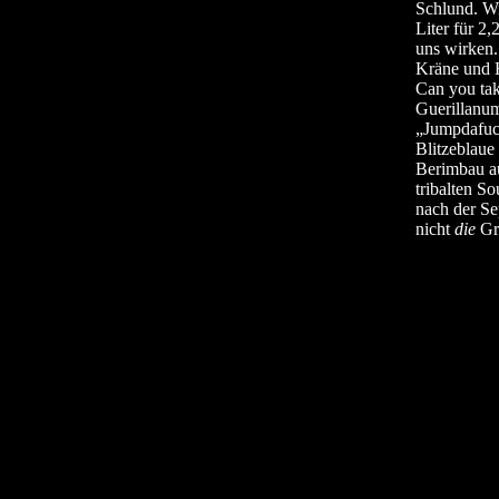
Schlund. Wi
Liter für 2
uns wirken.
Kräne und H
Can you tak
Guerillanum
„Jumpdafuc
Blitzeblaue
Berimbau au
tribalten S
nach der Se
nicht
die
Gro