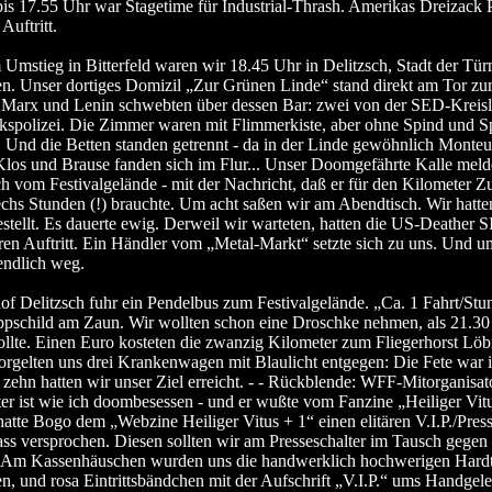
is 17.55 Uhr war Stagetime für Industrial-Thrash. Amerikas Dreiza
Auftritt.
Umstieg in Bitterfeld waren wir 18.45 Uhr in Delitzsch, Stadt der Tür
 Unser dortiges Domizil „Zur Grünen Linde“ stand direkt am Tor zur 
Marx und Lenin schwebten über dessen Bar: zwei von der SED-Kreisle
kspolizei. Die Zimmer waren mit Flimmerkiste, aber ohne Spind und S
t. Und die Betten standen getrennt - da in der Linde gewöhnlich Monteu
Klos und Brause fanden sich im Flur... Unser Doomgefährte Kalle melde
h vom Festivalgelände - mit der Nachricht, daß er für den Kilometer Z
echs Stunden (!) brauchte. Um acht saßen wir am Abendtisch. Wir hatt
estellt. Es dauerte ewig. Derweil wir warteten, hatten die US-Deather
 Auftritt. Ein Händler vom „Metal-Markt“ setzte sich zu uns. Und u
endlich weg.
 Delitzsch fuhr ein Pendelbus zum Festivalgelände. „Ca. 1 Fahrt/Stu
pschild am Zaun. Wir wollten schon eine Droschke nehmen, als 21.30
ollte. Einen Euro kosteten die zwanzig Kilometer zum Fliegerhorst Löbn
rgelten uns drei Krankenwagen mit Blaulicht entgegen: Die Fete war 
ehn hatten wir unser Ziel erreicht. - - Rückblende: WFF-Mitorganisat
er ist wie ich doombesessen - und er wußte vom Fanzine „Heiliger Vit
atte Bogo dem „Webzine Heiliger Vitus + 1“ einen elitären V.I.P./Pres
ass versprochen. Diesen sollten wir am Presseschalter im Tausch gegen
 - Am Kassenhäuschen wurden uns die handwerklich hochwerigen Hardt
 und rosa Eintrittsbändchen mit der Aufschrift „V.I.P.“ ums Handgele