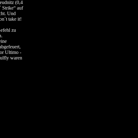
eudnitz (0,4
 Strike“ auf
cht. Und
´t take it!
efehl zu
n.
eine
abgefeuert,
or Ultimo -
ulfly waren