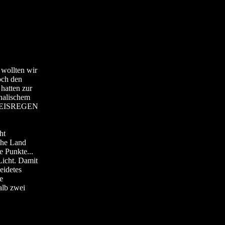
 wollten wir
och den
hatten zur
rnalischem
. EISREGEN
ht
che Land
e Punkte...
Licht. Damit
eidetes
e
alb zwei