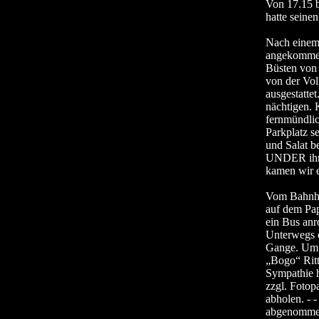
Von 17.15 b
hatte seinen 
Nach einem 
angekommen.
Büsten von 
von der Vol
ausgestatte
nächtigen. 
fernmündlic
Parkplatz s
und Salat b
UNDER ihren
kamen wir 
Vom Bahnhof
auf dem Pap
ein Bus anr
Unterwegs o
Gange. Um z
„Bogo“ Ritt
Sympathie h
zzgl. Fotop
abholen. -
abgenommen,