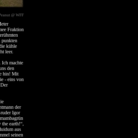
 Peanut @ WFF
Meter
mee Fraktion
berühmten
n punkten
die kühle
t leer.
. Ich machte
uns den
e hin! Mit
ie - eins von
 Der
ie
ntmann der
ruder Igor
it mambagrün
 the earth!“,
Fluidum aus
mmel seinen