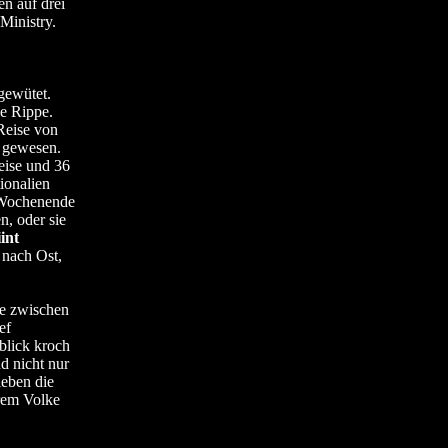
en auf drei
Ministry.
gewütet.
e Rippe.
Reise von
l gewesen.
Reise und 36
ionalien
-Wochenende
n, oder sie
iint
 nach Ost,
e zwischen
ef
blick kroch
d nicht nur
ieben die
erem Volke