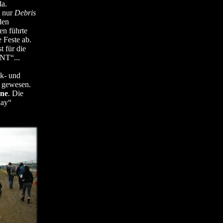
da.
n nur
Debris
den
en führte
 Feste ab.
t für die
NT“...
k- und
 gewesen.
ne
. Die
kay“