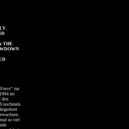
LY
,
ND
& THE
WDOWN
ED
Force“ zur
 1994 im
f den
99 nochmals
liegerhort
gewachsen.
mal so viel
ände