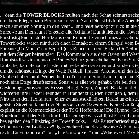
... denn die
TOWER BLOCKS
mußten nach der Schau schnurstracks
um ihren Flieger nach Berlin zu kriegen. Nach Dienst bis in die Aben
rasch auf einen Sprung an den Main... und halsüberkopf zurück in die 
Spree - zum Dienst am Folgetag: alle Achtung! Damit ließen die Tower
kurzfristig kneifende Horde aus dem Ruhrpott ziemlich mies aussehen.
Towerblocks waren mir durch einen Kontakt zu einem Skingirl vom Be
Fanzine „Oi!Mania“ ein Begriff (das Renee mit den „Ficken Oi!“-Shir
mit dem Sänger befreundet). Das Kommando aus dem Osten und West
Hauptstadt setzte an, wo die Bottles Schluß gemacht hatten: beim Stra
Einfache, kämpferische Lieder mit treibenden Gitarren und krudem Ge
um die schönsten Dinge der Welt: Fußball, Frauen, Alkohol und das Le
Skinhead überhaupt. Wobei die Preußen ihrem Sound an Tempo und R
noch eine Etage draufsetzten. Sonst war alles wie gehabt, wie bei den
Gesinnungsgenossen aus Hessen. Holgi, Steph, Zoppel, Kacke und St
widmeten ihre Lieder Freunden in Brandenburg (den richtigen!), dem 
Niro unter den Taxifahrern, einer zwanzigsekündigen Beziehungskiste,
geilsten Streetpunkband der Neunziger, den
Oxymoron
. Keine Grüße 
explizit an die Kommerzkicker der TSG Hoffenheim! Die Hymne „Ge
Boredom“ und der Schlachtruf „Das einzige was zählt, ist Eisern Unio
besiegelten den Blitzkrieg der Towerblocks. - - Als Pausenberieselung 
schon nach den Bottles - völlig szenebrechend das schwarze Album v
nach „Enter Sandman“ nun „The Unforgiven“ und „Wherever I May 