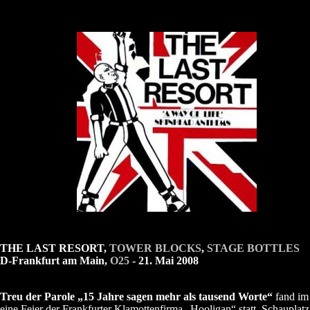
THE LAST RESORT,
TOWER BLOCKS
,
STAGE BOTTLES
D-Frankfurt am Main,
O25
- 21. Mai 2008
Treu der Parole „15 Jahre sagen mehr als tausend Worte“
fand im
eine Feier der Frankfurter Klamottenfirma „Hooligan“ statt. Schauplatz