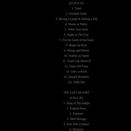
(23.45-0.31)
1. Trash
2. Football Junks
3. Having a Laugh & Having a Say
4. Drunk in Public
5. Watch Your Back
6. Night in The City
7. For the Good of the Game
8. (B)eat the Rich
9. Wimps and Rebels
10. Soldier on Speed
11. Crash Cab Driver II
12. Same Old Story
13. Life´s a Bitch
14. General Boredom
(15. Walk On)
THE LAST RESORT
(0.45-1.45)
1. King of The Jungle
2. English Rose
3. Freedom
4. Held Hostage
5. Evil [The 4-Skins]
6. Bolthole