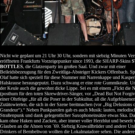
Nicht wie geplant um 21 Uhr 30 Uhr, sondern mit siebzig Minuten Ver
eröffneten Frankfurts Vorzeigepunker since 1993, die SHARP-Skins
S
BOTTLES
, die Glatzenparty im großen Saal. Und zwar mit einer
Beileidsbezeugung für den Zweitliga-Absteiger Kickers Offenbach. Sp
Olaf hatte sich speziell für diese Nummer mit Narrenkappe und Kasper
Halskrause herausgeputzt. Dazu schwang er eine rote Gummikeule. U
der Keule auch die gewohnt dicke Lippe. Sei es mit einem „Fickt die N
(posthum für den toten Skrewdriver-Sänger, vor „Dead But Not Forgiv
einer Ohrfeige „für all die Poser in der Subkultur, all die Aufgeblasene
Zutätowierten, die sich in der Szene breitmachen (vor „Big Delusions 
Grandeur“).“ Neben Punkparolen gab es auch Musik: lauten, melodisc
Straßenpunk und dank gelegentlicher Saxophoneinsätze etwas Ska. D
kam ohne Haken und Zacken, aber immer voller Herzblut und beseelt
Glauben an die Ahnen von ´69. Siebzig Krawallbrüder und andere Uni
Drinkers of Bembeltwon wollten die Lokalmatadore sehen. Die andere