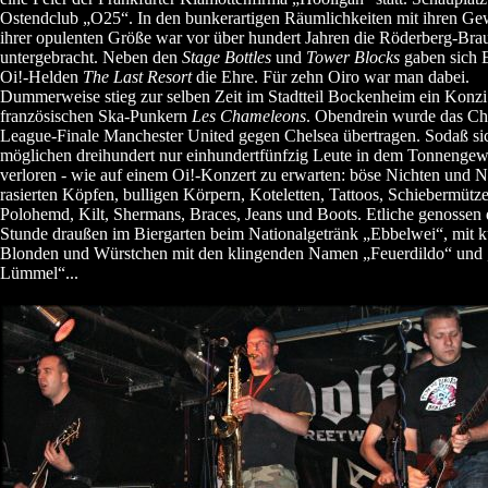
Ostendclub „O25“. In den bunkerartigen Räumlichkeiten mit ihren G
ihrer opulenten Größe war vor über hundert Jahren die Röderberg-Brau
untergebracht. Neben den
Stage Bottles
und
Tower Blocks
gaben sich 
Oi!-Helden
The Last Resort
die Ehre. Für zehn Oiro war man dabei.
Dummerweise stieg zur selben Zeit im Stadtteil Bockenheim ein Konzi
französischen Ska-Punkern
Les Chameleons
. Obendrein wurde das C
League-Finale Manchester United gegen Chelsea übertragen. Sodaß sic
möglichen dreihundert nur einhundertfünfzig Leute in dem Tonnenge
verloren - wie auf einem Oi!-Konzert zu erwarten: böse Nichten und N
rasierten Köpfen, bulligen Körpern, Koteletten, Tattoos, Schiebermütze
Polohemd, Kilt, Shermans, Braces, Jeans und Boots. Etliche genossen 
Stunde draußen im Biergarten beim Nationalgetränk „Ebbelwei“, mit 
Blonden und Würstchen mit den klingenden Namen „Feuerdildo“ und 
Lümmel“...