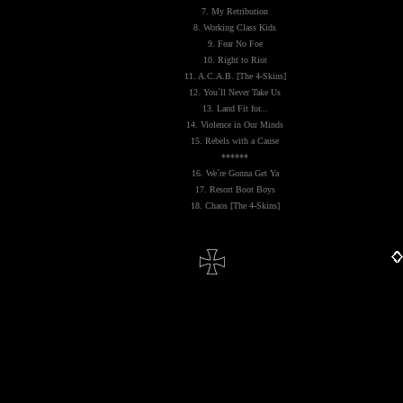
7. My Retribution
8. Working Class Kids
9. Fear No Foe
10. Right to Riot
11. A.C.A.B. [The 4-Skins]
12. You´ll Never Take Us
13. Land Fit for...
14. Violence in Our Minds
15. Rebels with a Cause
******
16. We´re Gonna Get Ya
17. Resort Boot Boys
18. Chaos [The 4-Skins]