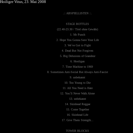
Hoiliger Vitus, 23. Mai 2008
.:: ABSPIELLISTEN ::.
STAGE BOTTLES
(22.40-23.30 / Titel ohne Gewähr)
1. Mr Punch
2. Hope You Gonna Save Your Life
3. We´ve Got to Fight
4. Dead But Not Forgiven
5. Big Delusions of Grandeur
6. Hooligan
7. Time Machine to 1969
8. Sometimes Anti-Social But Always Anti-Fascist
9. unbekannt
10. Too Young to Die
11. All You Need is Hate
12. You´ll Never Walk Alone
13. unbekannt
14. Skinhead Reggae
15. Come Together
16. Skinhead Life
17. Give Them Strength...
TOWER BLOCKS