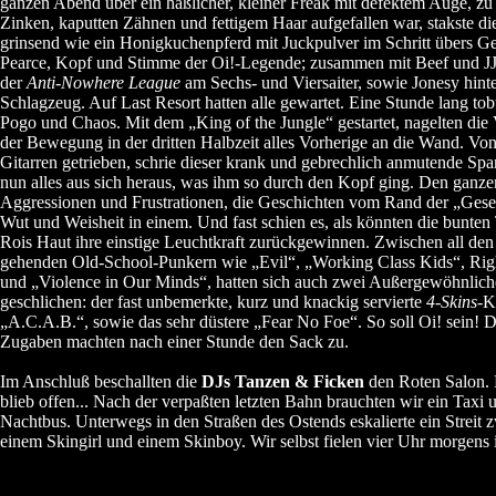
ganzen Abend über ein häßlicher, kleiner Freak mit defektem Auge, z
Zinken, kaputten Zähnen und fettigem Haar aufgefallen war, stakste di
grinsend wie ein Honigkuchenpferd mit Juckpulver im Schritt übers Ge
Pearce, Kopf und Stimme der Oi!-Legende; zusammen mit Beef und J
der
Anti-Nowhere League
am Sechs- und Viersaiter, sowie Jonesy hint
Schlagzeug. Auf Last Resort hatten alle gewartet. Eine Stunde lang to
Pogo und Chaos. Mit dem „King of the Jungle“ gestartet, nagelten die
der Bewegung in der dritten Halbzeit alles Vorherige an die Wand. Vo
Gitarren getrieben, schrie dieser krank und gebrechlich anmutende Spa
nun alles aus sich heraus, was ihm so durch den Kopf ging. Den ganze
Aggressionen und Frustrationen, die Geschichten vom Rand der „Gesel
Wut und Weisheit in einem. Und fast schien es, als könnten die bunten 
Rois Haut ihre einstige Leuchtkraft zurückgewinnen. Zwischen all den 
gehenden Old-School-Punkern wie „Evil“, „Working Class Kids“, Righ
und „Violence in Our Minds“, hatten sich auch zwei Außergewöhnlich
geschlichen: der fast unbemerkte, kurz und knackig servierte
4-Skins
-K
„A.C.A.B.“, sowie das sehr düstere „Fear No Foe“. So soll Oi! sein! D
Zugaben machten nach einer Stunde den Sack zu.
Im Anschluß beschallten die
DJs Tanzen & Ficken
den Roten Salon.
blieb offen... Nach der verpaßten letzten Bahn brauchten wir ein Taxi 
Nachtbus. Unterwegs in den Straßen des Ostends eskalierte ein Streit 
einem Skingirl und einem Skinboy. Wir selbst fielen vier Uhr morgens i