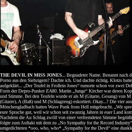
THE DEVIL IN MISS JONES
... Begnadeter Name. Benannt nach 
Porno aus den Siebzigern? Dachte ich. Und dachte richtig. Klotzs hatte
aufgeklärt... „Der Teufel in Frollein Jones“ rumorte schon vor zwei De
Form der Depro-Punker
EA80
. Martin „Junge“ Kircher war deren Kop
und Stimme. Bei den Teufeln wurde er als M (Gitarre, Gesang) von M
(Gitarre), A (Baß) und M (Schlagzeug) eskortiert. Okay...? Die vier aus
Mönchengladbach hatten Wave Punk from Hell mitgebracht. „Wir spr
eure Sprache gut, weil wir schon seit zwanzig Jahren in euer Land k
Nachdem die Au Schlag zwölf von einer verfremdeten Stimme begrüßt
folgte zum Auftakt mit dem zu „No Sympathy for the Record Industry
umgedichteten *ooo, who, who* „Sympathy for the Devil“ eine dunkl