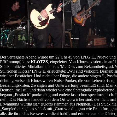
Der verregnete Abend wurde um 22 Uhr 45 von I.N.G.E., Nuevo und
Pffffmmmpf, kurz
KLOTZS
, eingeleitet. Von Klotzs existiert ein auf 
Stück limitiertes Minialbum namens 'M'. Dies zum Bekanntheitsgrad.
Stil frönen Klotzs? I.N.G.E. erleuchtete: „Wir sind verkopft. Deshalb s
wir über Postfächer. Und nicht über Dinge, die andere singen.“ „Postf
richtungsweisend: Klotzs waren Noise Punker, die von Lebenskrisen,
Beziehungskisten, Zwängen und Unterwerfung beeinflußt sind. Man k
Deutsch, mal still und dann wieder wie eine Sprengfalle explodierend.
begann „Postfach“ punkrockig und endete fast schon speedmetalisch. 
rief: „Das Nächste handelt von dem Ort wo wir her sind, der nicht mal 
Erwähnung würdig ist.“ (Klotzs stammen aus Netphen.) Das Stück hie
„Samplerbeitrag“, es schloß mit „Grau wie du, grau wie Frankfurt, grau
alle, die ihr nichts Besseres verdient habt“, und erinnerte an die Düste