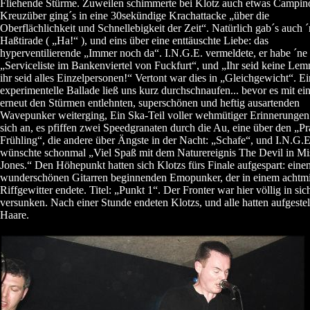
Fliehende Stürme. Zuweilen schimmerte bei Klotz auch etwas Campin
Kreuzüber ging´s in eine 30sekündige Krachattacke „über die
Oberflächlichkeit und Schnellebigkeit der Zeit“. Natürlich gab´s auch 
Haßtirade ( „Ha!“ ), und eins über eine enttäuschte Liebe: das
hyperventilierende „Immer noch da“. I.N.G.E. vermeldete, er habe ´ne
„Serviceliste im Bankenviertel von Fuckfurt“, und „Ihr seid keine Le
ihr seid alles Einzelpersonen!“ Vertont war dies in „Gleichgewicht“. E
experimentelle Ballade ließ uns kurz durchschnaufen... bevor es mit e
erneut den Stürmen entlehnten, superschönen und heftig ausartenden
Wavepunker weiterging, Ein Ska-Teil voller wehmütiger Erinnerungen
sich an, es pfiffen zwei Speedgranaten durch die Au, eine über den „Pr
Frühling“, die andere über Ängste in der Nacht: „Schafe“, und I.N.G.E
wünschte schonmal „Viel Spaß mit dem Naturereignis The Devil in Mi
Jones.“ Den Höhepunkt hatten sich Klotzs fürs Finale aufgespart: eine
wunderschönen Gitarren beginnenden Emopunker, der in einem achtm
Riffgewitter endete. Titel: „Punkt 1“. Der Fronter war hier völlig in sic
versunken. Nach einer Stunde endeten Klotzs, und alle hatten aufgestel
Haare.