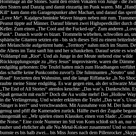
Hommage an die Stones. Samt den ersten Vokalen von Junge - die zw
den Sisters und Danzig und damit einzartig im Punk waren. Mit „Ha
Kill“ kam dann ein Garagenpunker alter Machart, und darauf das sperr
„Love Me“. Kajalgeschminkte Waver hingen neben mir rum. Transme
Peanut tippte auf Männer. Darauf bliesen zwei Highspeedkiller durch 
Keller. Zum einen „The Cool and the Fucked-up“. Zum anderen „Love 
Punk“. Danach wurde es bizarr. Trommeln wirbelten, schwollen an, u
sphärische Gitarren setzten ein - bis sich dieses Teil zu einem britzelnd
der Melancholie aufgetürmt hatte. „Territory“ nahm mich im Sturm. De
die Aliens im Tanz sanft hin und her schaukelten. Darauf setzte es wie
Volldampf mit „Riot“. Und als Junge in der Meute stehend eine wilde
Rückkopplungsorgie zu „Hey Jesus“ improvisierte, waren die Dämme
endgültig geborsten: Die Teufel hatten mich zum Headbangen verführt
das schaffte keine Punkcombo zuvor!)- Die fulminanten „Neutro“ und 
Road“ forcierten den Wahnsinn, und die lange Riffattacke „Is No Sho
raubte meine Sinne endgültig. Es war gegen eins, als der schwarze Ma
„The End of All Stories“ atemlos keuchte: „Das war´s. Dankeschön. Es
Spaß gemacht mit euch!“ Doch die Au wollte mehr! Der „Hollow Way“
in die Verlängerung. Und wieder erklärten die Teufel „Das war´s. Unse
Sänger is leer!“ und verschwanden. Mit Ausnahme von M. Der hatte ni
genug und pfiff die Kameraden zurück. Hälfte zwei der Zugabe began
sinngemäß so: „Wir spielen einen Klassiker, einen von Slade: „Come o
the Noise.“ Eine coole Nummer im Stil von Korn schloß sich an, nur v
rauher und ehrlicher als alle Nu-Metal-Kokser zusammen! Und so rum
bumste es bis halb zwei... bis Miss Jones nach dem Pillenrocker „Skyp