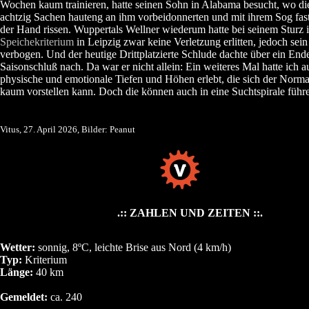
Wochen kaum trainieren, hatte seinen Sohn in Alabama besucht, wo di
achtzig Sachen hauteng an ihm vorbeidonnerten und mit ihrem Sog fas
der Hand rissen. Wuppertals Wellner wiederum hatte bei seinem Sturz 
Speichekriterium
in Leipzig zwar keine Verletzung erlitten, jedoch sei
verbogen. Und der heutige Drittplatzierte Schlude dachte über ein End
Saisonschluß nach. Da war er nicht allein: Ein weiteres Mal hatte ich 
physische und emotionale Tiefen und Höhen erlebt, die sich der Norma
kaum vorstellen kann. Doch die können auch in eine Suchtspirale führen
Vitus, 27. April 2026, Bilder: Peanut
.:: ZAHLEN UND ZEITEN ::.
Wetter:
sonnig, 8ºC, leichte Brise aus Nord (4 km/h)
Typ:
Kriterium
Länge:
40 km
Gemeldet:
ca. 240