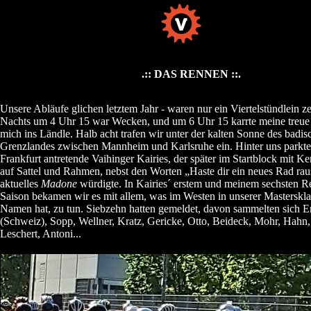
.:: DAS RENNEN ::.
Unsere Abläufe glichen letztem Jahr - waren nur ein Viertelstündlein zei
Nachts um 4 Uhr 15 war Wecken, und um 6 Uhr 15 karrte meine treue
mich ins Ländle. Halb acht trafen wir unter der kalten Sonne des badis
Grenzlandes zwischen Mannheim und Karlsruhe ein. Hinter uns parkte
Frankfurt antretende Vaihinger Kairies, der später im Startblock mit K
auf Sattel und Rahmen, nebst den Worten „Haste dir ein neues Rad ra
aktuelles
Madone
würdigte. In Kairies´ erstem und meinem sechsten R
Saison bekamen wir es mit allem, was im Westen in unserer Masterskl
Namen hat, zu tun. Siebzehn hatten gemeldet, davon sammelten sich 
(Schweiz), Sopp, Wellner, Kratz, Gericke, Otto, Beideck, Mohr, Hahn,
Leschert, Antoni...