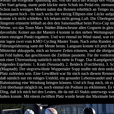
wieder die erregende Spannung auf, von der auch der Kampf des Vorjah
Der Start gelang, stante pede klickte mein Schuh ins Pedal ein, nieman
Schon nach wenigen Metern nahm das Rennen erheblich an Tempo zu, 
konsequent hoch - bis nach sechs der vierzig Ellipsen eine Lücke aufg
konnte ich nicht schließen. Ich bekam nicht genug Luft. Die Überlegenh
Jüngeren erinnerte lebhaft an den den Saisonauftkat beim Poco-Cup im
Werne, wo das Team Marx Städter-Bikescheune allen Gegnern in glei
davonfuhr. Keiner aus der Masters 4 konnte in den sieben Wertungsspr
einen einzigen Punkt ergattern. Und wer einmal im Wind stand, war ver
mir lagen zwei vom KMO Cycling Master Team. Nach zehn Runden or
Führungsfahrzeug samt der Meute heran. Langsam konnte ich jetzt Kai
Mitstreiter abkoppeln, mich an bessere Zeiten erinnern, und die übrig
im Feld halten, das geschlossen die Ziellinie passierte. Für die vordere
mit einer Überrundung natürlich nicht mehr in Frage. Das Kampfgeric
folgendes Ergebnis: 1. Kratz (Neustadt), 2. Beideck (Forchheim), 3. S
(Magstadt). Der siegverwöhnte Wuppertaler Sopp mußte mit dem unda
Platz zufrieden sein. Eine Gewißheit war für mich nach diesem Rennen 
daß nämlich nur ein ruhiges Umfeld, ein gesunder Lebenswandel und s
Bahntraining eine Wendung bringen können. Und ich frug mich, ob es 
Zeit überhaupt möglich ist, noch einmal ein Podium zu erklimmen. Es 
Ding, daß ich mich bei den Leuten, die da mit 43 Stukis unterwegs war
halten konnte. Mit einem zwölften Platz wurde heute das Maximale her