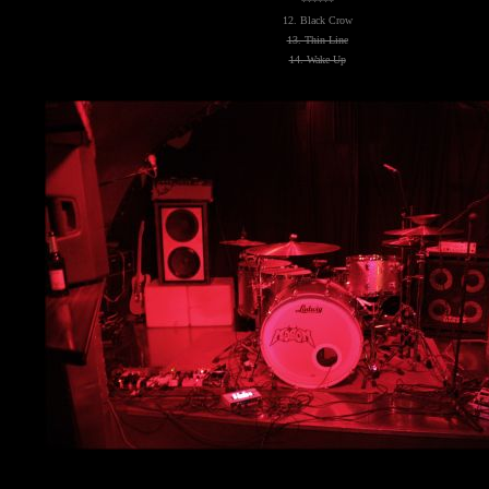
******
12. Black Crow
13. Thin Line
14. Wake Up