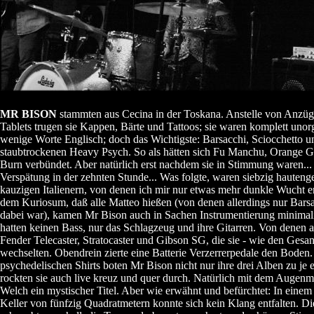
MR BISON
stammten aus Cecina in der Toskana. Anstelle von Anzü
Tablets trugen sie Kappen, Bärte und Tattoos; sie waren komplett unorg
wenige Worte Englisch; doch das Wichtigste: Barsacchi, Sciocchetto u
staubtrockenen Heavy Psych. So als hätten sich Fu Manchu, Orange 
Burn verbündet. Aber natürlich erst nachdem sie in Stimmung waren..
Verspätung in der zehnten Stunde... Was folgte, waren siebzig hauteng
kauzigen Italienern, von denen ich mir nur etwas mehr dunkle Wucht e
dem Kuriosum, daß alle Matteo hießen (von denen allerdings nur Bars
dabei war), kamen Mr Bison auch in Sachen Instrumentierung minimalis
hatten keinen Bass, nur das Schlagzeug und ihre Gitarren. Von denen 
Fender Telecaster, Stratocaster und Gibson SG, die sie - wie den Gesa
wechselten. Obendrein zierte eine Batterie Verzerrerpedale den Boden
psychedelischen Shirts boten Mr Bison nicht nur ihre drei Alben zu je 
rockten sie auch live kreuz und quer durch. Natürlich mit dem Augenm
Welch ein mystischer Titel. Aber wie erwähnt und befürchtet: In einem
Keller von fünfzig Quadratmetern konnte sich kein Klang entfalten. Di