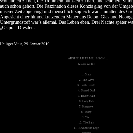
schnaubten zu hell, die Trommeln bumsten zu hart, und schönere Stim
auch schon gehört. Die Faszination dieses Konzis ging von der Umgeb
unserer Zeit abgehängt und menschlich zugleich war - inmitten des Gro
Angesicht einer himmelkratzenden Mauer aus Beton, Glas und Neongeli
Untergrundstoff war´s allemal. Das Leben eben. Drei Nächte später w
„Ostpol“ Dresden.
Heiliger Vitus, 29. Januar 2019
.:: ABSPIELLISTE MR. BISON ::.
(21.35-22.45)
1. Grace
2. The Wave
3. Earth Breath
4. Sacred Deal
5. Heavy Rain
6. Holy Oak
7. Hangover
8. Today
9. Wait
10. The Bark
11. Beyond the Edge