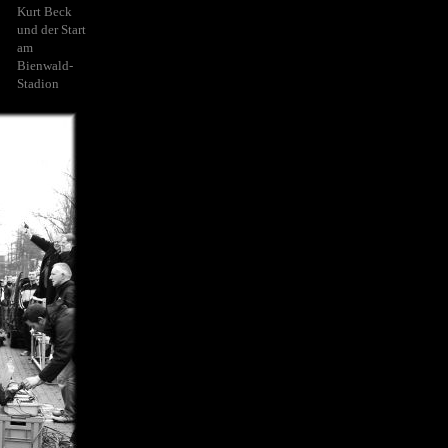
Kurt Beck
und der Start
am
Bienwald-
Stadion