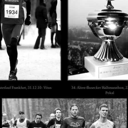
sterlauf Frankfurt, 31.12.10: Vitus
34. Alten-Busecker Halbmarathon, 22
Pokal