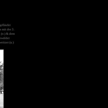
pfläufer
s mit der 3.
 (o.) & dem
nwälder
eitzer (u.)