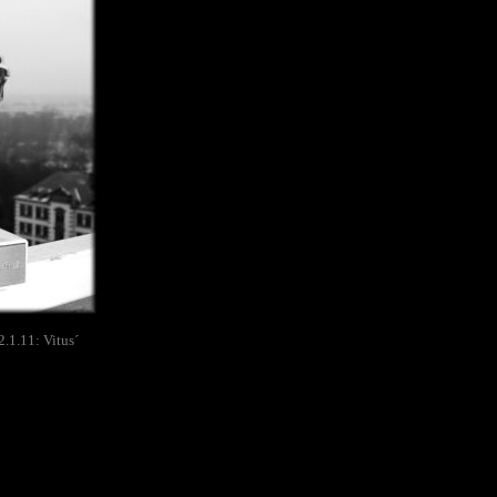
.1.11: Vitus´