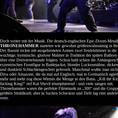
Doch weiter mit der Musik. Die deutsch-englischen Epic-Doom-Metall
THRONEHAMMER
starteten wie gewohnt größenwahnsinnig in ihr
Der Bassist reckte mit ausgebreiteten Armen zwei Teufelshörner in die 
wuchtige, hymnische, gloriose Malmer in Tradition der späten Bathory 
über eine Dreiviertelstunde folgten. Schon bald schien die Anhängersc
exzentrischen Frontfigur in Battlejacket, blonder Lockenmähne, dickem
und dunklem Schlachtengeschrei gefesselt. Manchmal wußte man nicht, 
Diva oder Amazone, die da mal auf Englisch, mal in Germanisch agier
mehr und mehr zog diese Wirrnis die Menge in den Bann. „Kill the King
fucking King!“ rief Kat Shevil triumphierend - und viele sangen mit.
Thronehammer waren die perfekte Filmmusik zu „300“ und die Gruppe
größten Strahlkraft, aber in Sachen Schwärze und Tiefe lag eine ande
vorn.