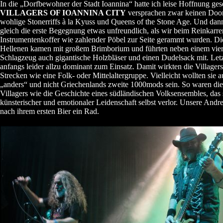
In die „Dorfbewohner der Stadt Ioannina“ hatte ich leise Hoffnung gese
VILLAGERS OF IOANNINA CITY
versprachen zwar keinen Doo
wohlige Stonerriffs à la Kyuss und Queens of the Stone Age. Und dann
gleich die erste Begegnung etwas unfreundlich, als wir beim Reinkarre
Instrumentenkoffer wie zahlender Pöbel zur Seite gerammt wurden. Di
Hellenen kamen mit großem Brimborium und führten neben einem vier
Schlagzeug auch gigantische Holzbläser und einen Dudelsack mit. Let
anfangs leider allzu dominant zum Einsatz. Damit wirkten die Villagers
Strecken wie eine Folk- oder Mittelaltergruppe. Vielleicht wollten sie 
„anders“ und nicht Griechenlands zweite 1000mods sein. So waren die
Villagers wie die Geschichte eines südländischen Volksensembles, das 
künsterischer und emotionaler Leidenschaft selbst verlor. Unsere Andr
nach ihrem ersten Bier ein Rad.