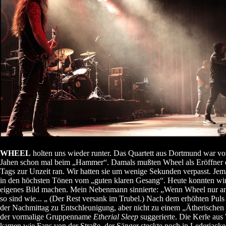
WHEEL
holten uns wieder runter. Das Quartett aus Dortmund war vo
Jahen schon mal beim „Hammer“. Damals mußten Wheel als Eröffner 
Tags zur Unzeit ran. Wir hatten sie um wenige Sekunden verpasst. Jem
in den höchsten Tönen vom „guten klaren Gesang“. Heute konnten wir
eigenes Bild machen. Mein Nebenmann sinnierte: „Wenn Wheel nur a
so sind wie... „ (Der Rest versank im Trubel.) Nach dem erhöhten Pul
der Nachmittag zu Entschleunigung, aber nicht zu einem „Ätherischen
der vormalige Gruppenname
Etherial Sleep
suggerierte. Die Kerle aus
kamen wie Fans von der Straße, der Sänger steckte noch in Lederjack