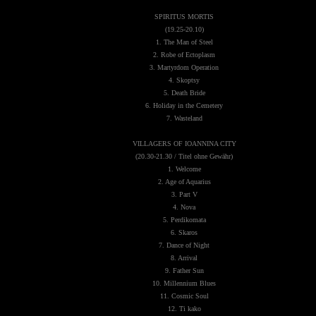
SPIRITUS MORTIS
(19.25-20.10)
1. The Man of Steel
2. Robe of Ectoplasm
3. Martyrdom Operation
4. Skoptsy
5. Death Bride
6. Holiday in the Cemetery
7. Wasteland
VILLAGERS OF IOANNINA CITY
(20.30-21.30 / Titel ohne Gewähr)
1. Welcome
2. Age of Aquarius
3. Part V
4. Nova
5. Perdikomata
6. Skaros
7. Dance of Night
8. Arrival
9. Father Sun
10. Millennium Blues
11. Cosmic Soul
12. Ti kako