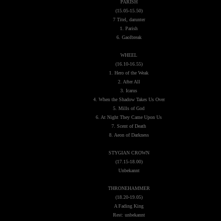
PARISH
(15.05-15.50)
7 Titel, darunter
1. Parish
6. Gaolbreak
WHEEL
(16.10-16.55)
1. Hero of the Weak
2. After All
3. Icarus
4. When the Shadow Takes Us Over
5. Mills of God
6. At Night They Came Upon Us
7. Scent of Death
8. Aeon of Darkness
STYGIAN CROWN
(17.15-18.00)
Unbekannt
THRONEHAMMER
(18.20-19.05)
A Fading King
Rest: unbekannt