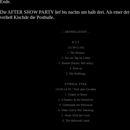
Ende.
Die AFTER SHOW PARTY lief bis nachts um halb drei. Als einer der
verließ Kischde die Posthalle.
.:: ABSPIELLISTEN ::.
B.S.T.
(13.00-13.45)
1. Die Illusion
2. Nur ein Tag im Leben
3. Brenne [Jimmy McCarthy]
4. Ride on
5. Die Hoffnung
FVNERAL FVKK
(14.05-14.45 / Titel ohne Gewähr)
1. Chapel of Abuse
2. A Shadow In the Dormitory
3. Underneath the Phelonion
4. When God Is Not Watching
5. Alone With the Cross
6. The Hallowed Leech