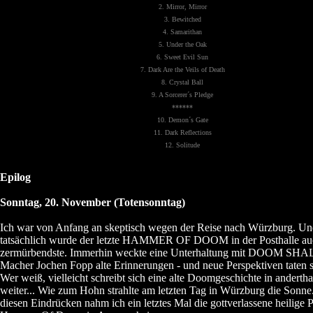
2. Mirror, Mirror
3. Bewitched
4. Samarithan
5. Under the Oak
6. Sweet Evil Sun
7. Dark Are the Veils of Death
8. Crystal Ball
9. A Sorcerer´s Pledge
******
10. Demon´s Gate
11. Dark Reflections
12. Solitude
Epilog
Sonntag, 20. November (Totensonntag)
Ich war von Anfang an skeptisch wegen der Reise nach Würzburg. U
tatsächlich wurde der letzte HAMMER OF DOOM in der Posthalle au
zermürbendste. Immerhin weckte eine Unterhaltung mit DOOM SHA
Macher Jochen Fopp alte Erinnerungen - und neue Perspektiven taten s
Wer weiß, vielleicht schreibt sich eine alte Doomgeschichte in anderth
weiter... Wie zum Hohn strahlte am letzten Tag in Würzburg die Sonne
diesen Eindrücken nahm ich ein letztes Mal die gottverlassene heilige P