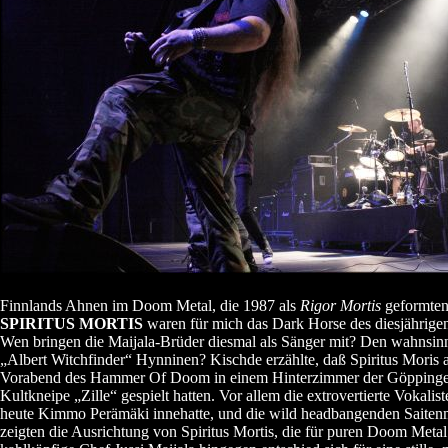
Finnlands Ahnen im Doom Metal, die 1987 als
Rigor Mortis
geformte
SPIRITUS MORTIS
waren für mich das Dark Horse des diesjährig
Wen bringen die Maijala-Brüder diesmal als Sänger mit? Den wahnsin
„Albert Witchfinder“ Hynninen? Kischde erzählte, daß Spiritus Moris
Vorabend des Hammer Of Doom in einem Hinterzimmer der Göppinge
Kultkneipe „Zille“ gespielt hatten. Vor allem die extrovertierte Vokalist
heute Kimmo Perämäki innehatte, und die wild headbangenden Saite
zeigten die Ausrichtung von Spiritus Mortis, die für puren Doom Metal 