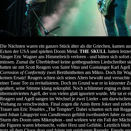
Die Nächsten waren ein ganzes Stück älter als die Griechen, kamen aus
Ecken der USA und spielten Doom Metal.
THE SKULL
hatten letzte
Sänger Eric Wagner ans Himmelreich verloren - und hätten sich sofort 
müssen. Zumal die Überbleibsel keine gottbegnadeten Liedschreiber si
hatten sie mit Scott Reagers von
Saint Vitus
und Gastsänger Karl Agell
Corrosion of Conformity
zwei Berühmtheiten am Mikro. Doch für Wagn
keinen Ersatz! Reagers schien sich seines Alters bewußt und versuchte 
einer Tasse Tee zu revitalisieren. Doch im Grund war er in kürzester Z
gealtert, seine Stimme klang nekrophil. Noch schlimmer erging es dem
übermotivierten Agell, der von vielen glatt ignoriert wurde. Mir tat er ei
Reagers und Agell sangen im Wechsel je zwei Lieder - um dazwischen
Vorhang zu verschwinden. Final zogen die Amis ihren Joker und zelebr
Trauer um Eric
Trouble
s „The Tempter“. Dabei scharten sich mit Regge
und Johan Längqvist von
Candlemass
gefühlt zweihundert Jahre zu ei
Sturm des Doom ums Mikrophon - und wirkten wie ein Fall der Mäch
die Figuren waren lebensecht, voller Herz und Gefühle. Letztlich blie
trotz all dem Chaos dran und folgte mit spürbarem Respekt, Freude un