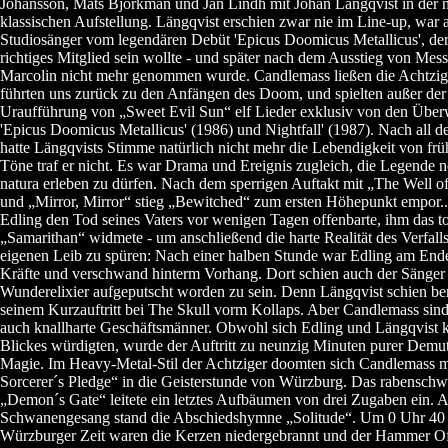
Johansson, Mats Björkman und Jan Lindh mit Johan Längqvist in der 
klassischen Aufstellung. Längqvist erschien zwar nie im Line-up, war 
Studiosänger vom legendären Debüt 'Epicus Doomicus Metallicus', der 
richtiges Mitglied sein wollte - und später nach dem Ausstieg von Mess
Marcolin nicht mehr genommen wurde. Candlemass ließen die Achtzige
führten uns zurück zu den Anfängen des Doom, und spielten außer der
Uraufführung von „Sweet Evil Sun“ elf Lieder exklusiv von den Übe
'Epicus Doomicus Metallicus' (1986) und Nightfall' (1987). Nach all d
hatte Längqvists Stimme natürlich nicht mehr die Lebendigkeit von frü
Töne traf er nicht. Es war Drama und Ereignis zugleich, die Legende 
natura erleben zu dürfen. Nach dem sperrigen Auftakt mit „The Well o
und „Mirror, Mirror“ stieg „Bewitched“ zum ersten Höhepunkt empor..
Edling den Tod seines Vaters vor wenigen Tagen offenbarte, ihm das to
„Samarithan“ widmete - um anschließend die harte Realität des Verfall
eigenen Leib zu spüren: Nach einer halben Stunde war Edling am Ende
Kräfte und verschwand hinterm Vorhang. Dort schien auch der Sänger
Wunderelixier aufgeputscht worden zu sein. Denn Längqvist schien ber
seinem Kurzauftritt bei The Skull vorm Kollaps. Aber Candlemass sind
auch knallharte Geschäftsmänner. Obwohl sich Edling und Längqvist 
Blickes würdigten, wurde der Auftritt zu neunzig Minuten purer Demu
Magie. Im Heavy-Metal-Stil der Achtziger doomten sich Candlemass m
Sorcerer´s Pledge“ in die Geisterstunde von Würzburg. Das rabenschw
„Demon´s Gate“ leitete ein letztes Aufbäumen von drei Zugaben ein. A
Schwanengesang stand die Abschiedshymne „Solitude“. Um 0 Uhr 40
Würzburger Zeit waren die Kerzen niedergebrannt und der Hammer 