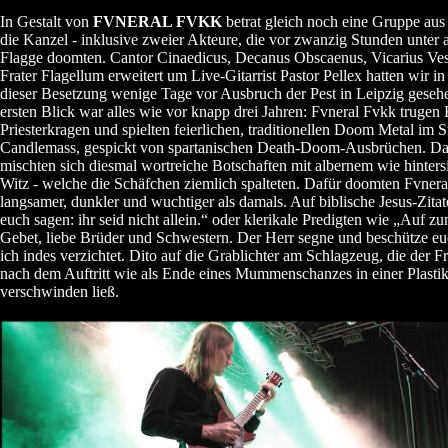
In Gestalt von
FVNERAL FVKK
betrat gleich noch eine Gruppe au
die Kanzel - inklusive zweier Akteure, die vor zwanzig Stunden unter 
Flagge doomten. Cantor Cinaedicus, Decanus Obscaenus, Vicarius Ves
Frater Flagellum erweitert um Live-Gitarrist Pastor Pellex hatten wir i
dieser Besetzung wenige Tage vor Ausbruch der Pest in Leipzig geseh
ersten Blick war alles wie vor knapp drei Jahren: Fvneral Fvkk trugen 
Priesterkragen und spielten feierlichen, traditionellen Doom Metal im S
Candlemass, gespickt von spartanischen Death-Doom-Ausbrüchen. D
mischten sich diesmal wortreiche Botschaften mit albernem wie hinter
Witz - welche die Schäfchen ziemlich spalteten. Dafür doomten Fvner
langsamer, dunkler und wuchtiger als damals. Auf biblische Jesus-Zita
euch sagen: ihr seid nicht allein.“ oder klerikale Predigten wie „Auf zu
Gebet, liebe Brüder und Schwestern. Der Herr segne und beschütze euc
ich indes verzichtet. Dito auf die Grablichter am Schlagzeug, die der 
nach dem Auftritt wie als Ende eines Mummenschanzes in einer Plastik
verschwinden ließ.