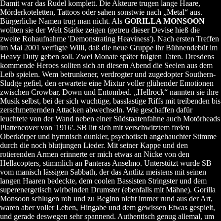
Damit war das Rudel komplett. Die Akteure trugen lange Haare,
Mörderkoteletten, Tattoos oder sahen sonstwie nach „Metal“ aus.
Bürgerliche Namen trug man nicht. Als
GORILLA MONSOON
wollten sie der Welt Stärke zeigen (getreu dieser Devise hieß die
zweite Rohaufnahme 'Demonstrating Heaviness'). Nach ersten Treffen
im Mai 2001 verfügte Willi, daß die neue Gruppe ihr Bühnendebüt im
Heavy Duty geben soll. Zwei Monate später folgten Taten. Dresdens
kommende Heroes sollten sich an diesem Abend die Seelen aus dem
Leib spielen. Wem betrunkener, verdrogter und zugedopter Southern-
Sludge gefiel, den erwartete eine Mixtur voller glühender Emotionen
zwischen Crowbar, Down und Entombed. „Hellrock“ nannten sie ihre
Musik selbst, bei der sich wuchtige, basslastige Riffs mit treibenden bis
zerschmetternden Attacken abwechseln. Wie geschaffen dafür
leuchtete von der Wand neben einer Südstaatenfahne auch Motörheads
Plattencover von '1916'. SB litt sich mit verschwitztem freien
Oberkörper und hymnisch dunkler, psychotisch angehauchter Stimme
durch die noch blutjungen Lieder. Mit seiner Kappe und den
rotierenden Armen erinnerte er mich etwas an Nicke von den
Hellacopters, stimmlich an Panteras Anselmo. Unterstützt wurde SB
vom manisch lässigen Sabbath, der das Antlitz meistens mit seinen
langen Haaren bedeckte, dem coolen Bassisten Stringster und dem
superenergetisch wirbelnden Drumster (ebenfalls mit Mähne). Gorilla
Monsoon schlugen roh und zu Beginn nicht immer rund aus der Art,
waren aber voller Leben, Hingabe und dem gewissen Etwas gespielt,
und gerade deswegen sehr spannend. Authentisch genug allemal, um