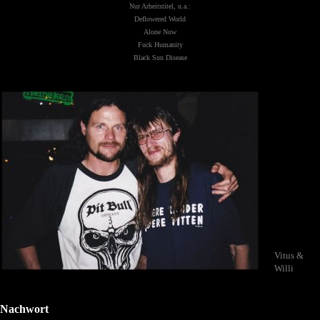
Nur Arbeitstitel, u.a.:
Deflowered World
Alone Now
Fuck Humanity
Black Sun Disease
Vitus &
Willi
Nachwort