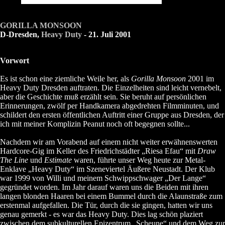
GORILLA MONSOON
D-Dresden,
Heavy Duty
- 21. Juli 2001
Vorwort
Es ist schon eine ziemliche Weile her, als
Gorilla Monsoon
2001 im
Heavy Duty Dresden auftraten. Die Einzelheiten sind leicht vernebelt,
aber die Geschichte muß erzählt sein. Sie beruht auf persönlichen
Erinnerungen, zwölf per Handkamera abgedrehten Filmminuten, und
schildert den ersten öffentlichen Auftritt einer Gruppe aus Dresden, der
ich mit meiner Komplizin Peanut noch oft begegnen sollte...
Nachdem wir am Vorabend auf einem nicht weiter erwähnenswerten
Hardcore-Gig im Keller des Friedrichstädter „Riesa Efau“ mit
Draw
The Line
und
Estimate
waren, führte unser Weg heute zur Metal-
Enklave „Heavy Duty“ im Szeneviertel Äußere Neustadt. Der Klub
war 1999 von Willi und meinem Schwippschwager „Der Lange“
gegründet worden. Im Jahr darauf waren uns die Beiden mit ihren
langen blonden Haaren bei einem Bummel durch die Alaunstraße zum
erstenmal aufgefallen. Die Tür, durch die sie gingen, hatten wir uns
genau gemerkt - es war das Heavy Duty. Dies lag schön plaziert
zwischen dem subkulturellen Epizentrum „Scheune“ und dem Weg zur