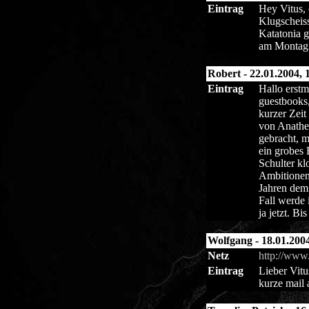
Eintrag
Hey Vitus, 
Klugscheiss
Katatonia g
am Montag 
Robert - 22.01.2004, 
Eintrag
Hallo erstm
guestbooks,
kurzer Zeit
von Anathe
gebracht, m
ein grobes 
Schulter klo
Ambitionen.
Jahren dem 
Fall werde 
ja jetzt. Bi
Wolfgang - 18.01.2004
Netz
http://www.
Eintrag
Lieber Vitu
kurze mail 