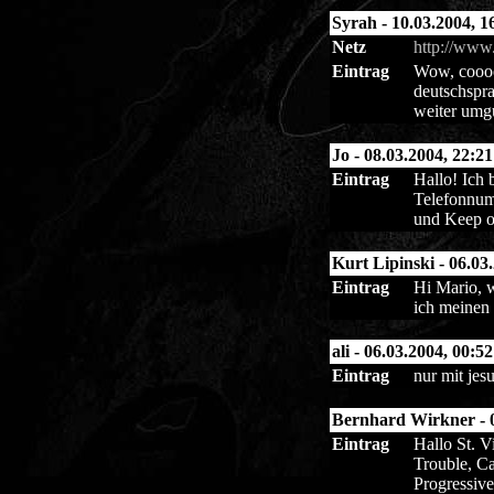
Syrah - 10.03.2004, 1
Netz
http://www
Eintrag
Wow, cooool
deutschspra
weiter umg
Jo - 08.03.2004, 22:21
Eintrag
Hallo! Ich 
Telefonnum
und Keep o
Kurt Lipinski - 06.03
Eintrag
Hi Mario, w
ich meinen 
ali - 06.03.2004, 00:52
Eintrag
nur mit jes
Bernhard Wirkner - 0
Eintrag
Hallo St. V
Trouble, Ca
Progressive