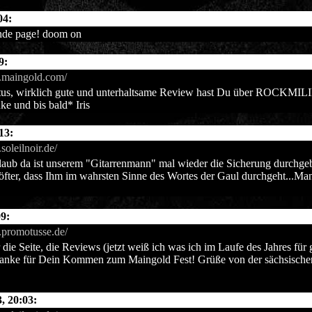
04:
nde page! doom on
9:
.maingold.com/
itus, wirklich gute und unterhaltsame Review hast Du über ROCKMIL
ke und bis bald* Iris
13:
soleilnoir.de/
laub da ist unserem "Gitarrenmann" mal wieder die Sicherung durchgebr
 öfter, dass Ihm im wahrsten Sinne des Wortes der Gaul durchgeht...Man 
09:
.promotusse.de/
 die Seite, die Reviews (jetzt weiß ich was ich im Laufe des Jahres für
anke für Dein Kommen zum Maingold Fest! Grüße von der sächsischen
, 20:03: