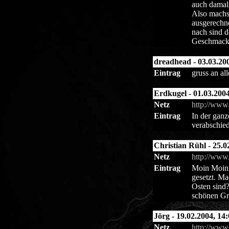
auch damals
Also machs
ausgerechne
nach sind d
Geschmacks
dreadhead - 03.03.200
Eintrag
gruss an al
Erdkugel - 01.03.2004
Netz
http://www.
Eintrag
In der ganz
verabschied
Christian Rühl - 25.0
Netz
http://www
Eintrag
Moin Moin 
gesetzt. Ma
Osten sind?
schönen Gru
Jörg - 19.02.2004, 14:
Netz
http://www.