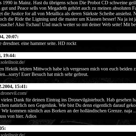
 1990 in Mainz. Hast du übrigens schon Die Probot CD schweine geile
 gut und Peace sells von Megadeth gehört auch zu meinen absoluten F
t die Justice for all von Metallica als deren Stärkste Scheibe ansiehst
och die Ride the Ligtning und die master um Klassen besser! Na ja ist 
sache! Also Tschau! Und mach weiter so mit deiner Web seite! Mit be
4, 20:07:
le dresdner. eine hammer seite. HD rockt
, 19:44:
soleilnoir.de/
en Hektik letzten Mittwoch habe ich vergessen mich von euch beiden z
en...sorry! Euer Besuch hat mich sehr gefreut.
2.2004, 15:41:
.dronevil.com/
vielen Dank für deinen Eintrag ins Dronevilgästebuch. Hab gesehen h
chen natürlich nen Gegenlink. Wie bist Du denn eigentlich darauf ge
 Wir kommen nämlich aus Borken an der holländischen Grenze. naja ...
ss von hier. Adios
05:
soleilnoir.de/