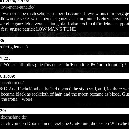
.01.2004, 22:26:
.low-mans-tune.de/
er warrior habe mich sehr, sehr über das concert-review aus nürnberg gef
die wunde seele. wir haben das ganze als band, und als einzelpersonen
ar eine ganz feine veranstaltung. dank also nochmal für deinen support i
n fest. grüsse patrick LOW MAN'S TUNE
:36:
o fertig leute =)
7:22:
! Wünsch dir alles gute fürs neue Jahr!Keep it real&Doom it out! *g*
, 15:09:
soleilnoir.de/
6:12 And I beheld when he had opened the sixth seal, and, lo, there was
 became black as sackcloth of hair, and the moon became as blood. Gu
 the irons!" Wolle.
:20:
.doomshine.de/
 auch von den Doomshiners herzliche Grüße und die besten Wünsche fü