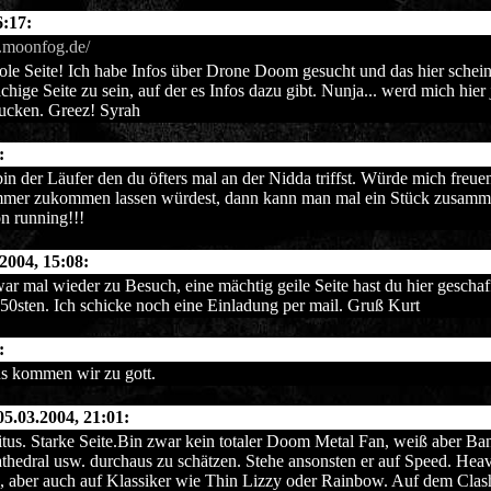
6:17:
.moonfog.de/
e Seite! Ich habe Infos über Drone Doom gesucht und das hier schein
chige Seite zu sein, auf der es Infos dazu gibt. Nunja... werd mich hier 
ucken. Greez! Syrah
:
bin der Läufer den du öfters mal an der Nidda triffst. Würde mich freu
mer zukommen lassen würdest, dann kann man mal ein Stück zusamme
n running!!!
.2004, 15:08:
ar mal wieder zu Besuch, eine mächtig geile Seite hast du hier geschaf
50sten. Ich schicke noch eine Einladung per mail. Gruß Kurt
:
us kommen wir zu gott.
5.03.2004, 21:01:
itus. Starke Seite.Bin zwar kein totaler Doom Metal Fan, weiß aber Ban
thedral usw. durchaus zu schätzen. Stehe ansonsten er auf Speed. He
, aber auch auf Klassiker wie Thin Lizzy oder Rainbow. Auf dem Clash 