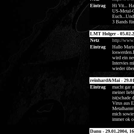
Eintrag
Hi Vit... 
US-Metal-Ob
Euch...Und j
3 Bands für
LMT Holger - 05.02.2
Netz
http://www
Eintrag
Hallo Mario
loswerden.I
wird ein ne
Intervies m
wieder übe
reinhard&Mai - 29.01
Eintrag
macht gar n
meiner lieb
ist(schade 
Virus aus E
Metalhammer
mich sowies
immer ok ob
Danu - 29.01.2004, 16