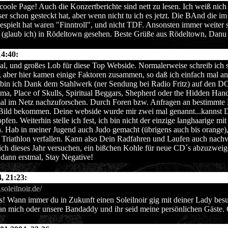
coole Page! Auch die Konzertberichte sind nett zu lesen. Ich weiß nich 
er schon gesteckt hat, aber wenn nicht tu ich es jetzt. Die BAnd die i
espielt hat waren "Finntroll", und nicht TDF. Ansonsten immer weiter 
(glaub ich) in Rödeltown gesehen. Beste Grüße aus Rödeltown, Danu
14:40:
al, und großes Lob für diese Top Webside. Normalerweise schreib ich s
 aber hier kamen einige Faktoren zusammen, so daß ich einfach mal an
 bin ich Dank dem Stahlwerk (ner Sendung bei Radio Fritz) auf den D
ma, Place of Skulls, Spiritual Beggars, Shepherd oder the Hidden Han
al im Netz nachzuforschen. Durch Foren bzw. Anfragen an bestimmte L
Bild bekommen. Deine webside wurde mir zwei mal genannt...kannst Dir
pfen. Weiterhin stelle ich fest, ich bin nicht der einzige langhaarige mit
 Hab in meiner Jugend auch Judo gemacht (übrigens auch bis orange), 
Triathlon verfallen. Kann also Dein Radfahren und Laufen auch nachv
ich dieses Jahr versuchen, ein bißchen Kohle für neue CD´s abzuzweig
s dann erstmal, Stay Negative!
, 21:23:
soleilnoir.de/
s! Wann immer du in Zukunft einen Soleilnoir gig mit deiner Lady bes
an mich oder unsere Bandaddy und ihr seid meine persönlichen Gäste.