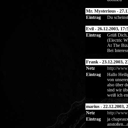
Mr. Mysterious - 27.1
Eintrag
Du scheinst
Evil - 26.12.2003, 17:
Eintrag
Grüß Dich,
(Electric 
At The Biza
Bei Interes
Frank - 23.12.2003, 2
Netz
http://www.
Eintrag
Hallo Heili
von unserer
also über d
sind wir üb
weiß ich en
marius - 22.12.2003, 
Netz
http://www
Eintrag
ja chapeaux
anstoßen...a