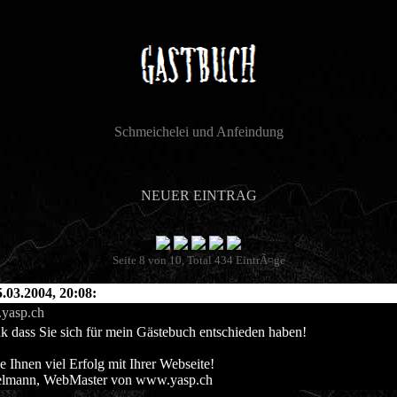
Schmeichelei und Anfeindung
NEUER EINTRAG
Seite 8 von 10, Total 434 EintrÃ¤ge
.03.2004, 20:08:
.yasp.ch
 dass Sie sich für mein Gästebuch entschieden haben!
 Ihnen viel Erfolg mit Ihrer Webseite!
elmann, WebMaster von www.yasp.ch