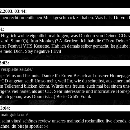
2.2003, 03:44:
 nen recht ordentlichen Musikgeschmack zu haben. Was hälst Du von I
51:
 Hey, ich wollte eigentlich mal fragen, was Du denn von Deinen CDs 
Wizard, Sunn 0))), Iron Monkey)? Außerdem: Ich hab die CD zu Deiner
rre Festival VHS Kassette. Hab ich damals selber gemacht. Ist glaube
se meld Dich. Stay negative ! Evil
3:03:
verspielte-zeit.de/
ger Vitus und Peanuts. Danke für Euren Besuch auf unserer Homepage. 
 CD angetan seid! Umso mehr, weil Ihr, wie du schreibst, aus einer a
en Tellerrand blicken könnt. Würde uns freuen, euch mal bei einem un
rigens viel härter, als auf CD. Sehr interessante und informative Homep
dlich genau, was Doom ist. :-) Beste Grüße Frank
23:04:
.maingold.com/
 saint vitus! schönes review unseres maingold rockmilieu live abends. d
chne, du bist ja sportler ;-)