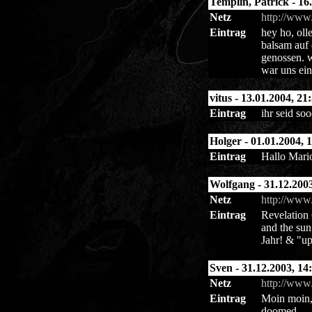
Templin, Patrick - 16
Netz
http://www
Eintrag
hey ho, oll
balsam auf 
genossen. w
war uns ei
vitus - 13.01.2004, 21
Eintrag
ihr seid soo
Holger - 01.01.2004, 1
Eintrag
Hallo Mario
Wolfgang - 31.12.2003
Netz
http://www.
Eintrag
Revelation 
and the sun
Jahr! & "up
Sven - 31.12.2003, 14
Netz
http://www
Eintrag
Moin moin,
doomed