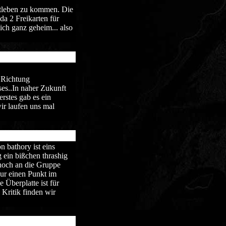
htleben zu kommen. Die
da 2 Freikarten für
lich ganz geheim... also
 Richtung
ses..In naher Zukunft
rstes gab es ein
wir laufen uns mal
n bathory ist eins
 ein bißchen thrashig
 noch an die Gruppe
nur einen Punkt im
Überplatte ist für
 Kritik finden wir