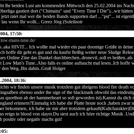
Habt Ihr beiden Lust am kommenden Mittwoch den 25.02.2004 ins Nac
erliga gastiert dort ("Chimaira" und "Every Time I Die")...wir hätten 
etzt ratet mal wer die beiden Bands supporten darf ..."pst"... ist eigent
 lau wenn Ihr wollt... Greez Jörg (Soleilnoir
004, 17:50:
.low-mans-tune.de/
..aka HIVIT... Ich wollte mal wieder ein paar doomige Grüße in deine
ch hoffe dir geht es gut und du kaufst fleißig weiter neue Sludge Relea
ues Online Zine das Dunkel durchbrechen..dronevil..soll es heißen..als e
it Low Man's Tune..Also falls es online auftaucht mal lesen..Ich hoffe 
r den Weg..Bis dahin..Gruß Holger
.2004, 18:36:
ichts wir finden unsere musik trotzdem gut übrigens blood fire death vo
lingsalben ebenso under the sign of the blackmark obwohl das eindeutig
das quorthon ab der hammerheart so soft geworden ist).Kannst du dich
ngland erinnern?Einmalig ich habe die Platte heute noch ,haben zwar 
 bekommen, ich habe sie mir aber trotzdem gekauft(Kultcharakter)Die 
o reign in blood von slayer.Du siest auch ich höre richtige Musik .Und
 positiv oder negativ machs gut!
:05: