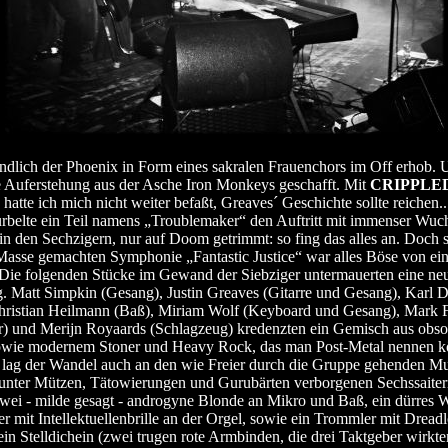
h endlich der Phoenix in Form eines sakralen Frauenchors im Off erhob.
 Auferstehung aus der Asche Iron Monkeys geschafft. Mit
CRIPPLE
hatte ich mich nicht weiter befaßt, Greaves´ Geschichte sollte reichen
rbelte ein Teil namens „Troublemaker“ den Auftritt mit immenser Wuch
in den Sechzigern, nur auf Doom getrimmt: so fing das alles an. Doch 
 Masse gemachten Symphonie „Fantastic Justice“ war alles Böse von ein
 Die folgenden Stücke im Gewand der Siebziger untermauerten eine ne
. Matt Simpkin (Gesang), Justin Greaves (Gitarre und Gesang), Karl 
Christian Heilmann (Baß), Miriam Wolf (Keyboard und Gesang), Mark F
r) und Merijn Royaards (Schlagzeug) kredenzten ein Gemisch aus obs
owie modernem Stoner und Heavy Rock, das man Post-Metal nennen k
ag der Wandel auch an den wie Freier durch die Gruppe gehenden Mu
unter Mützen, Tätowierungen und Gurubärten verborgenen Sechssaite
zwei - milde gesagt - androgyne Blonde an Mikro und Baß, ein dürres 
er mit Intellektuellenbrille an der Orgel, sowie ein Trommler mit Dreadl
in Stelldichein (zwei trugen rote Armbinden, die drei Taktgeber wirkte