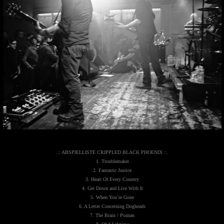
.:: ABSPIELLISTE CRIPPLED BLACK PHOENIX ::.
1. Troublemaker
2. Fantastic Justice
3. Heart Of Every Country
4. Get Down and Live With It
5. When You´re Gone
6. A Letter Concerning Dogheads
7. The Brain / Poznan