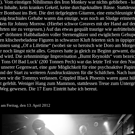
). Vom einstigen Nihilismus des Iron Monkey war nichts geblieben - k
n Inhalte, kein krankes Gekeif, keine durchgeknallten Bässe. Stattdess
er Bombast ins Bett. Die drei tiefgelegten Gitarren, eine entschleunigt
ssig-brachiales Gehabe waren das einzige, was noch an Sludge erinnert
ken für Johnny Morrow. (Hierbei schwor Greaves mit der Hand auf d
hrten nie zu vergessen.) Auf das etwas gequält traurige wie aufrütteln
“ dröhnten Halbballaden voller Sternenglitzer und ewiglichem Gehup
n klischeebeladene Figuren in schwarzer Kluft feierten sich in üppiger
nisten sang „Of a Lifetime“ (wobei sie so heroisch wie Doro am Morge
 noch längst nicht alles. Greaves hatte ja gleich zu Beginn gewarnt, da
nd wird. Die zehnminütige Improvisation „Burnt Reynolds“ vom bezei
Tons Of Bad Luck' (200 Tonnen Pech) war das letzte Teil vor den Na
in unserer Gegenwart, eine gute Möglichkeit für eine psychoaktive Papir
nd der Start zu weiteren Ausdruckstänzen für die Schäfchen. Nach hun
en wir die Tommys verlassen. Crippled Black Phoenix waren ganz hü
at gefehlt. Weniger Hang zum Mammon, stattdessen Treue zum Unterg
 Weg gewesen. Die 17 Euro Eintritt habe ich bereut.
 am Freitag, den 13. April 2012