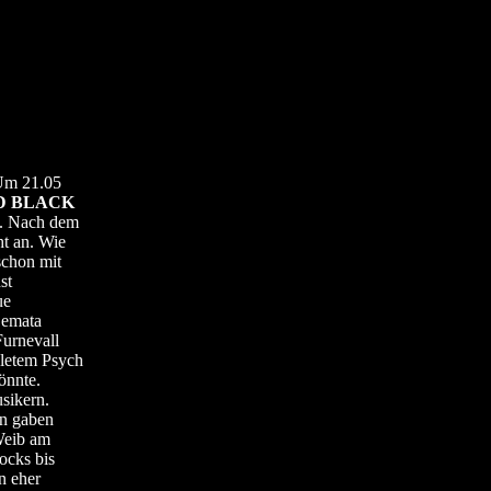
 Um 21.05
D BLACK
... Nach dem
t an. Wie
schon mit
st
ue
Demata
urnevall
oletem Psych
önnte.
sikern.
rn gaben
Weib am
ocks bis
n eher