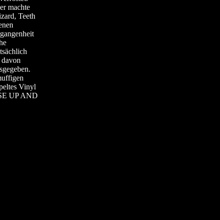
ner machte
izard, Teeth
enen
gangenheit
he
tsächlich
e davon
usgegeben.
muffigen
peltes Vinyl
 RISE UP AND