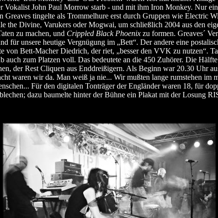
r Vokalist John Paul Morrow starb - und mit ihm Iron Monkey. Nur ei
tin Greaves tingelte als Trommelhure erst durch Gruppen wie Electric W
le the Divine, Varukers oder Mogwai, um schließlich 2004 aus den eig
aten zu machen, und
Crippled Black Phoenix
zu formen. Greaves´ Ver
nd für unsere heutige Vergnügung im „Bett“. Der andere eine postalisc
e von Bett-Macher Diedrich, der riet, „besser den VVK zu nutzen“. Ta
b auch zum Platzen voll. Das bedeutete an die 450 Zuhörer. Die Hälft
en, der Rest Cliquen aus Enddreißigern. Als Beginn war 20.30 Uhr a
cht waren wir da. Man weiß ja nie... Wir mußten lange rumstehen im 
nschen... Für den digitalen Tonträger der Engländer waren 18, für dop
blechen; dazu baumelte hinter der Bühne ein Plakat mit der Losung