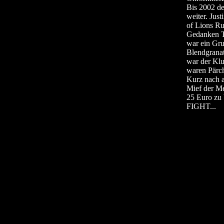
Bis 2002 de
weiter. Jus
of Lions Ru
Gedanken T
war ein Gru
Blendgranat
war der Klu
waren Pärch
Kurz nach a
Mief der Me
25 Euro zu 
FIGHT...