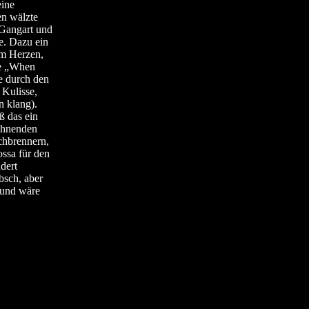
eine
en wälzte
e Gangart und
e. Dazu ein
em Herzen,
de „When
e durch den
 Kulisse,
n klang).
ß das ein
chnenden
chbrennern,
ossa für den
dert
bsch, aber
rund wäre