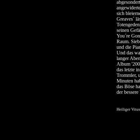
abgesondert
angewiderte
sich bleiern
Greaves´ lä
Totengeden
seinen Gefä
You´re Gone
Raum. Siebe
und die Pia
Und das war
langer Abe
Album '200 
das letzte 
Trommler, u
Minuten hab
das Böse h
der bessere
Heiliger Vitus