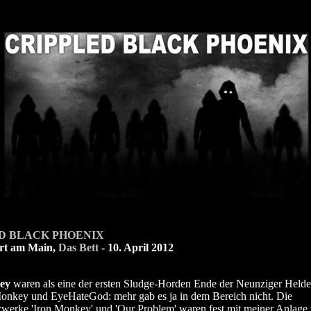
D BLACK PHOENIX
rt am Main,
Das Bett
- 10. April 2012
ey
waren als eine der ersten Sludge-Horden Ende der Neunziger Helde
onkey und EyeHateGod: mehr gab es ja in dem Bereich nicht. Die
erke 'Iron Monkey' und 'Our Problem' waren fest mit meiner Anlage v