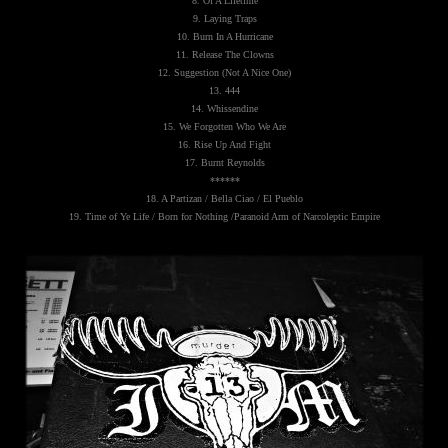
8. Of A Lifetime
9. Laying Traps
10. Burn In A Hurricane
11. Release The Clowns
12. Suggestion (Not A Nice One)
13. 444
14. Whissendine
15. We Forgotten Who We Are
16. Rise Up And Fight
17. Burnt Reynolds
******
18. A Partizan / Bella Ciao / El Pueblo
19. Time of Ye Life / Born for Nothing /Paranoid Arm of Narcoleptic Empire