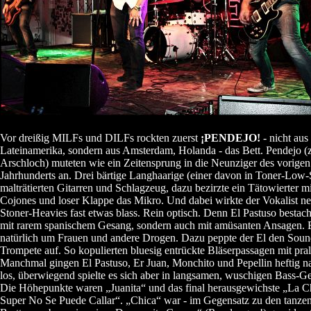
Vor dreißig MILFs und DILFs rockten zuerst
¡PENDEJO!
- nicht aus
Lateinamerika, sondern aus Amsterdam, Holanda - das Bett. Pendejo (
Arschloch) muteten wie ein Zeitensprung in die Neunziger des vorigen
Jahrhunderts an. Drei bärtige Langhaarige (einer davon in Toner-Low-S
malträtierten Gitarren und Schlagzeug, dazu bezirzte ein Tätowierter m
Cojones und loser Klappe das Mikro. Und dabei wirkte der Vokalist n
Stoner-Heavies fast etwas blass. Rein optisch. Denn El Pastuso bestach
mit rarem spanischem Gesang, sondern auch mit amüsanten Ansagen. 
natürlich um Frauen und andere Drogen. Dazu peppte der El den Sound
Trompete auf. So kopulierten bluesig entrückte Bläserpassagen mit pral
Manchmal gingen El Pastuso, Er Juan, Monchito und Pepellin heftig n
los, überwiegend spielte es sich aber in langsamen, wuschigen Bass-Ge
Die Höhepunkte waren „Juanita“ und das final herausgewichste „La C
Super No Se Puede Callar“. „Chica“ war - im Gegensatz zu den tanze