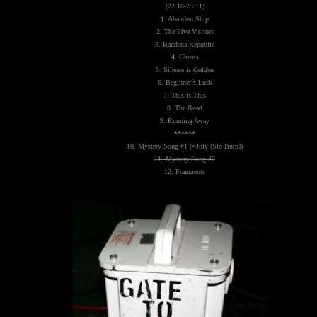
(22.16-23.11)
1. Abandon Ship
2. The Five Visitors
3. Bandana Republic
4. Ghosts
5. Silence is Golden
6. Beginner´s Luck
7. This is This
8. The Road
9. Running Away
******
10. Mystery Song #1 (=July [Slo Burn])
11. Mystery Song #2
12. Fragments