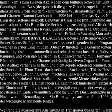
hatten, kam´s zum zweiten Akt. Neben dem bulligen Schweiger Clint
Cunningham am Bass (der gab sich die ganze Zeit mit zugeklebtem M
glänzten drei Profis aus dem kalifornischen Wüstenstädtchen Palm Des
und Gitarrero Damon Garrison hatte 1996 bei John Garcias Kyuss-Nac
Burn den Tieftöner gespielt; Leitgitarrist Chris Hale (mit Kußmund am
auch schon bei Slo Burn für die Sechssaitige zuständig; und Alfredo 
machte als Trommler bei Kyuss, Queens of the Stone Age, Orquesta De
Mondo Generator sowie den Stonerrock-Erfindern Yawning Man auf s
aufmerksam. Mit
BRAVE BLACK SEA
boten sie Alternativ-Rock mit
Stoner-Kante. So fügten sich die verflossenen Legenden in ein Progr
welches in erster Linie mit den „Queens“ flirtetete. Die Gitarren tönten
hochenergetisch, mittsommerlich und rein, dazu wuchtete Hernández st
Knüppel, und vorn gab Garrison (in Bundeswehrhemd mit „Hermano“
Rücken) mit drahtigem Charme und räudig-laszivem Organ den Fraue
Der Auftakt verlief etwas flach und nicht gerade schreiend originell, da
der Stecker der Floor-Tom - doch treibende Rocker wie „This is This“ 
atemraubende „Running Away“ machten alles wieder gut. Warum Milc
Warum Saft trinken? Shots sollte die schwitzende Meute trinken (auch 
Flasche der Helden!). Einen faden Beigeschmack hinterließen einzig 
für Eintritt und Tonträger, sowie der Wegfall von einem der zwei gepla
Mysterien am Ende - vermutlich „Pilot the Dune“. Das Erregendste in 
Nacht war die Neuauflage von Slo Burns „July“ aus dem Jahre 1996 
der wichtigste Mann heute fehlte).
Während die Musiker ihre Ausrüstung in Transporter bugsierten, ware