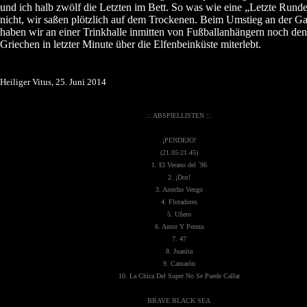
und ich halb zwölf die Letzten im Bett. So was wie eine „Letzte Rund
nicht, wir saßen plötzlich auf dem Trockenen. Beim Umstieg an der Ga
haben wir an einer Trinkhalle inmitten von Fußballanhängern noch den
Griechen in letzter Minute über die Elfenbeinküste miterlebt.
Heiliger Vitus, 25. Juni 2014
.:: ABSPIELLISTEN ::.
¡PENDEJO!
(21.05-21.45)
1. El Verano del ´96
2. ¡Dos!
3. Arrecho Vengo
4. Flotadores
5. Uñero
6. Amor Y Pereza
7. 47
8. Juanita
9. Camarón
10. La Chica Del Super No Se Puede Callar
BRAVE BLACK SEA