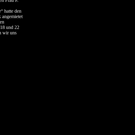
en Frau P.
“ hatte den
 angemietet
en
 18 und 22
n wir uns