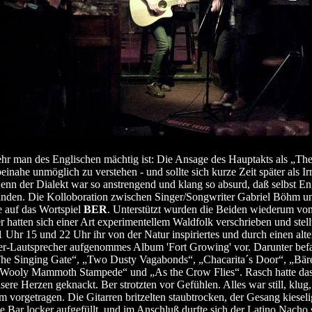
ehr man des Englischen mächtig ist: Die Ansage des Hauptakts als „Th
einahe unmöglich zu verstehen - und sollte sich kurze Zeit später als Ir
enn der Dialekt war so anstrengend und klang so absurd, daß selbst En
nden. Die Kolloboration zwischen Singer/Songwriter Gabriel Böhm und
 auf das Wortspiel
BER
. Unterstützt wurden die Beiden wiederum vo
 hatten sich einer Art experimentellem Waldfolk verschrieben und stell
 Uhr 15 und 22 Uhr ihr von der Natur inspiriertes und durch einen alt
ler-Lautsprecher aufgenommes Album 'Fort Growing' vor. Darunter bef
The Singing Gate“, „Two Dusty Vagabonds“, „Chacarita´s Door“, „Bär
„Wooly Mammoth Stampede“ und „As the Crow Flies“. Rasch hatte das
ere Herzen geknackt. Ber strotzten vor Gefühlen. Alles war still, klug,
m vorgetragen. Die Gitarren britzelten staubtrocken, der Gesang kieseli
die Bar locker aufgefüllt, und im Anschluß durfte sich der Latino Nacho