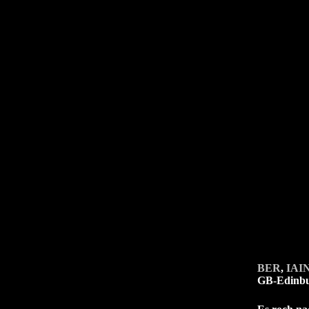
BER
,
IAI
GB-Edinb