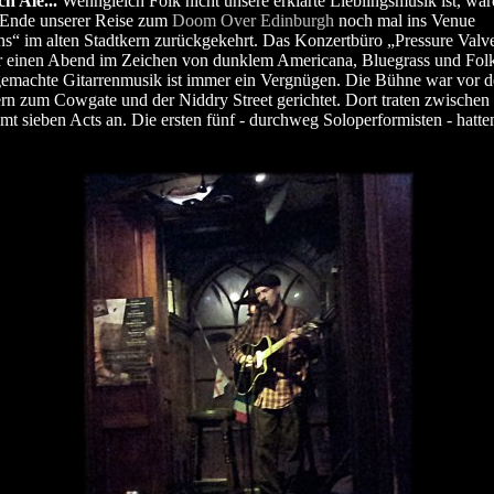
h Ale...
Wenngleich Folk nicht unsere erklärte Lieblingsmusik ist, war
 Ende unserer Reise zum
Doom Over Edinburgh
noch mal ins Venue
“ im alten Stadtkern zurückgekehrt. Das Konzertbüro „Pressure Valve
r einen Abend im Zeichen von dunklem Americana, Bluegrass und Folk
emachte Gitarrenmusik ist immer ein Vergnügen. Die Bühne war vor d
rn zum Cowgate und der Niddry Street gerichtet. Dort traten zwischen
mt sieben Acts an. Die ersten fünf - durchweg Soloperformisten - hatte