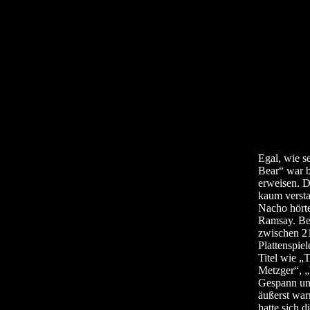
Egal, wie s
Bear“ war b
erweisen. D
kaum versta
Nacho hörte
Ramsay. Ber
zwischen 21
Plattenspie
Titel wie „
Metzger“, 
Gespann uns
äußerst war
hatte sich 