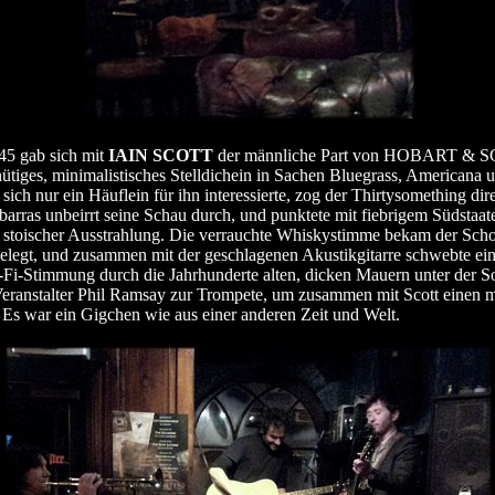
45 gab sich mit
IAIN SCOTT
der männliche Part von HOBART & S
tiges, minimalistisches Stelldichein in Sachen Bluegrass, Americana 
ich nur ein Häuflein für ihn interessierte, zog der Thirtysomething dir
barras unbeirrt seine Schau durch, und punktete mit fiebrigem Südstaate
 stoischer Ausstrahlung. Die verrauchte Whiskystimme bekam der Schot
elegt, und zusammen mit der geschlagenen Akustikgitarre schwebte ein
Fi-Stimmung durch die Jahrhunderte alten, dicken Mauern unter der S
 Veranstalter Phil Ramsay zur Trompete, um zusammen mit Scott einen 
 Es war ein Gigchen wie aus einer anderen Zeit und Welt.