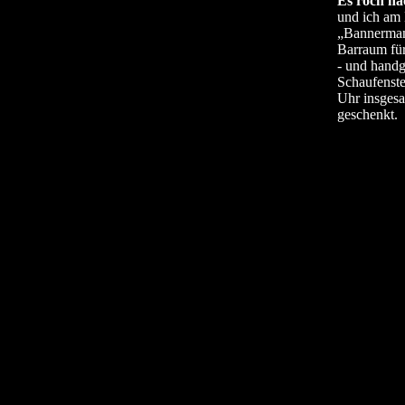
Es roch nac
und ich am
„Bannermans
Barraum fü
- und handg
Schaufenste
Uhr insgesa
geschenkt.