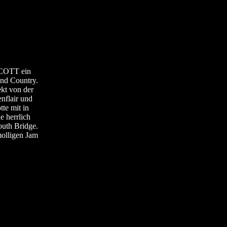
COTT ein
und Country.
ekt von der
nflair und
te mit in
e herrlich
outh Bridge.
molligen Jam