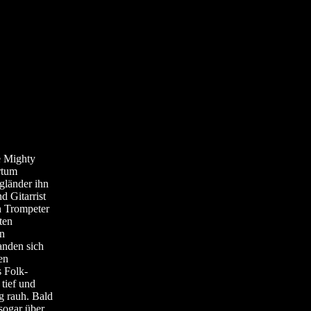
e Mighty
rtum
gländer ihn
 Gitarrist
n Trompeter
ten
en
anden sich
en
 Folk-
 tief und
g rauh. Bald
 sogar über