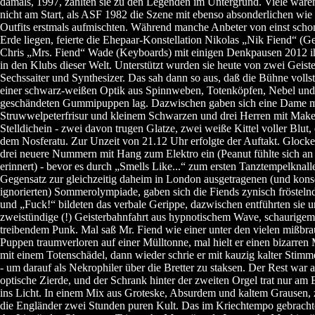
damals, 1997, zählten sie zu den Legenden im Untergrund. Viele ware
nicht am Start, als ASF 1982 die Szene mit ebenso absonderlichen wie 
Outfits erstmals aufmischten. Während manche Anbeter von einst schon
Erde liegen, feierte die Ehepaar-Konstellation Nikolas „Nik Fiend“ (G
Chris „Mrs. Fiend“ Wade (Keyboards) mit einigen Denkpausen 2012 i
in den Klubs dieser Welt. Unterstützt wurden sie heute von zwei Geiste
Sechssaiter und Synthesizer. Das sah dann so aus, daß die Bühne volls
einer schwarz-weißen Optik aus Spinnweben, Totenköpfen, Nebel und
geschändeten Gummipuppen lag. Dazwischen gaben sich eine Dame m
Struwwelpeterfrisur und kleinem Schwarzen und drei Herren mit Make
Stelldichein - zwei davon trugen Glatze, zwei weiße Kittel voller Blut, 
dem Nosferatu. Zur Unzeit von 21.12 Uhr erfolgte der Auftakt. Glocke
drei neuere Nummern mit Hang zum Elektro ein (Peanut fühlte sich an
erinnert) - bevor es durch „Smells Like...“ zum ersten Tanztempelknall
Gegensatz zur gleichzeitig daheim in London ausgetragenen (und kon
ignorierten) Sommerolympiade, gaben sich die Fiends zynisch fröstelnd
und „Fuck!“ bildeten das verbale Gerippe, dazwischen entführten sie u
zweistündige (!) Geisterbahnfahrt aus hypnotischem Wave, schaurige
treibendem Punk. Mal saß Mr. Fiend wie einer unter den vielen mißbr
Puppen traumverloren auf einer Mülltonne, mal hielt er einen bizarre
mit einem Totenschädel, dann wieder schrie er mit kauzig kalter Stimm
- um darauf als Nekrophiler über die Bretter zu staksen. Der Rest war al
optische Zierde, und der Schrank hinter der zweiten Orgel trat nur am
ins Licht. In einem Mix aus Groteske, Absurdem und kaltem Grausen, z
die Engländer zwei Stunden puren Kult. Das im Kriechtempo gebracht