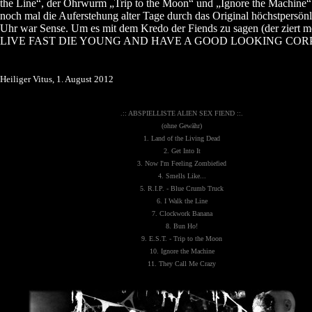
the Line“, der Ohrwurm „Trip to the Moon“ und „Ignore the Machine“
noch mal die Auferstehung alter Tage durch das Original höchstpersönl
Uhr war Sense. Um es mit dem Kredo der Fiends zu sagen (der ziert me
LIVE FAST DIE YOUNG AND HAVE A GOOD LOOKING CORPS
Heiliger Vitus, 1. August 2012
.:: ABSPIELLISTE ALIEN SEX FIEND ::.
(ohne Gewähr)
1. Land of the Living Dead
2. Get Into It
3. Now I'm Feeling Zombiefied
4. Smells Like...
5. R.I.P. - Blue Crumb Truck
6. I Walk the Line
7. Clockwork Banana
8. Bun Ho!
9. E.S.T. - Trip to the Moon
10. Ignore the Machine
11. They Call Me Crazy