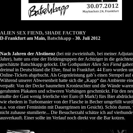
ALIEN SEX FIEND
,
SHADE FACTORY
D-Frankfurt am Main,
Batschkapp
- 30. Juli 2012
Nach Jahren der Abstinenz
(bei mir zweieinhalb, bei meiner Adjutant
Jahre), hatte uns eine der Heldengruppen der Achtziger in die geächtet
geschätzte Batschkapp gelockt. Die Gothpunker
Alien Sex Fiend
gaben
dreimal in Deutschland die Ehre, final in Frankfurt. 44 Euro wurden un
Online-Tickets abgebucht. Als Gegenleistung gab´s einen Stempel auf 
Während unserer Abwesenheit hatte sich die „Kapp“ das Ambiente ein
verpaßt: Von der Decke baumelten Kronleuchter und die Wände waren
gerahmten Plakaten und schweren Vorhängen geschmückt. Für den ne
mußte der Gast wenig feierliche vier Euro (8 Mark!) fürs Bier abdrück
wie ehedem in Turbomanier von der Flasche in Becher umgefüllt wurd
u.a. von einer Feministin mit Dauergrinsen im Gesicht). Schön dumm, 
nicht zuhause stumilierte... Die Besucherzahl schätze ich auf vierhunder
ausverkauft. Einer sollte im Verlauf noch direkt vor die Bar kotzen.